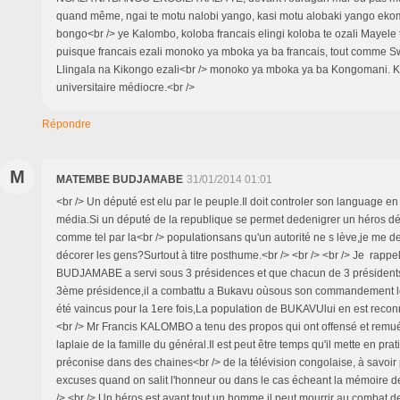
quand même, ngai te motu nalobi yango, kasi motu alobaki yango ekom
bongo<br /> ye Kalombo, koloba francais elingi koloba te ozali Mayele to
puisque francais ezali monoko ya mboka ya ba francais, tout comme Swa
Llingala na Kikongo ezali<br /> monoko ya mboka ya ba Kongomani. K
universitaire médiocre.<br />
Répondre
M
MATEMBE BUDJAMABE
31/01/2014 01:01
<br /> Un député est elu par le peuple.Il doit controler son language en 
média.Si un député de la republique se permet dedenigrer un héros d
comme tel par la<br /> populationsans qu'un autorité ne s lève,je me
décorer les gens?Surtout à titre posthume.<br /> <br /> <br /> Je rappe
BUDJAMABE a servi sous 3 présidences et que chacun de 3 présidents 
3ème présidence,il a combattu a Bukavu oùsous son commandement les
été vaincus pour la 1ere fois,La population de BUKAVUlui en est reconn
<br /> Mr Francis KALOMBO a tenu des propos qui ont offensé et remu
laplaie de la famille du général.Il est peut être temps qu'il mette en prat
préconise dans des chaines<br /> de la télévision congolaise, à savoir
excuses quand on salit l'honneur ou dans le cas écheant la mémoire de
/> <br /> Un héros est avant tout un homme.il peut mourrir au combat,