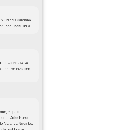
r /> Francis Kalombo
i boni, boni.<br />
EBOUGE - KINSHASA
ndeli ye invitation
mbo, ce petit
ffeur de John Numbi
imple Malanda Ngombe,
le fruit tombe