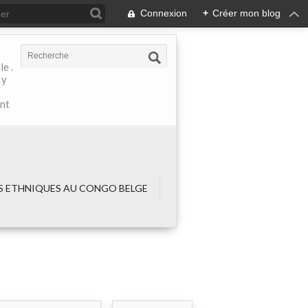
Connexion
+
Créer mon blog
e .
 y
ant
 ETHNIQUES AU CONGO BELGE