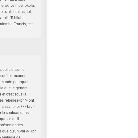
elaki ye mpe lokola,
 ozali Intellectuel,
hili, Tshiluba,
alombo Francis, cet
public et sur le
écoré et reconnu
 demande pourquoi
lle que le general
et c'est sous la
 rebelles<br /> ont
aissant.<br /> <br />
é le couteau dans
ique ce qu'il
 présenter des
 quelqu'un.<br /> <br
de maladie,de