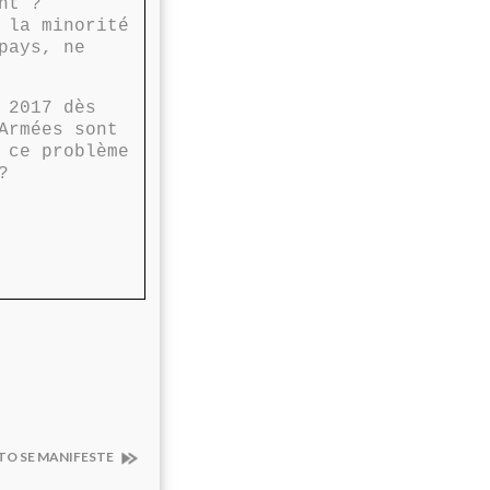
nt ?
 la minorité
pays, ne
 2017 dès
Armées sont
 ce problème
?
OTO SE MANIFESTE