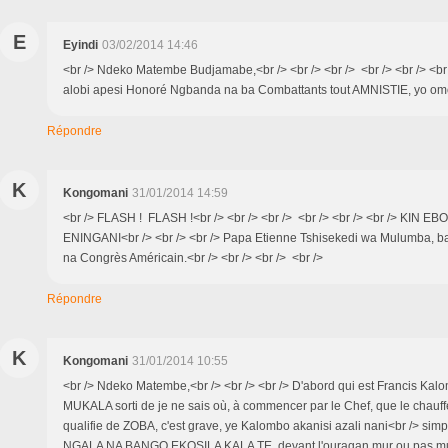
E
Eyindi
03/02/2014 14:46
<br /> Ndeko Matembe Budjamabe,<br /> <br /> <br /> <br /> <br /> <b
alobi apesi Honoré Ngbanda na ba Combattants tout AMNISTIE, yo omon
Répondre
K
Kongomani
31/01/2014 14:59
<br /> FLASH ! FLASH !<br /> <br /> <br /> <br /> <br /> <br /> KIN 
ENINGANI<br /> <br /> <br /> Papa Etienne Tshisekedi wa Mulumba, bati
na Congrès Américain.<br /> <br /> <br /> <br />
Répondre
K
Kongomani
31/01/2014 10:55
<br /> Ndeko Matembe,<br /> <br /> <br /> D'abord qui est Francis Kalo
MUKALA sorti de je ne sais où, à commencer par le Chef, que le chau
qualifie de ZOBA, c'est grave, ye Kalombo akanisi azali nani<br /> s
NGALA NA BANGO EKOSILA KALA TE, devant l'ouragan mur ou pas mur 