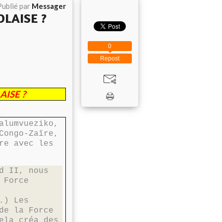
Publié par
Messager
LAISE ?
0
Repost
ISE ?
alumvueziko,
Congo-Zaïre,
re avec les
d II, nous
 Force
.) Les
de la Force
ela créa des