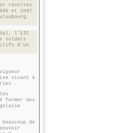
et révoltes
895 et 1897
uluabourg.
bal, l’EIC
s soldats
ctifs d’un
vigueur
ive visant à
ries .
les
é former des
golaise
 beaucoup de
pouvoir