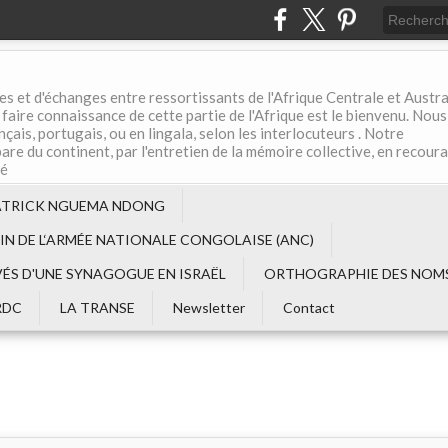
es et d'échanges entre ressortissants de l'Afrique Centrale et Austral
aire connaissance de cette partie de l'Afrique est le bienvenu. Nous
çais, portugais, ou en lingala, selon les interlocuteurs . Notre
are du continent, par l'entretien de la mémoire collective, en recour
té
ATRICK NGUEMA NDONG
EIN DE L‘ARMÉE NATIONALE CONGOLAISE (ANC)
VÉS D'UNE SYNAGOGUE EN ISRAËL
ORTHOGRAPHIE DES NOMS
RDC
LA TRANSE
Newsletter
Contact