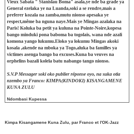
Vieux Sabata " Stanislau Boma" asala,ye nde ba grade ya
General ezelaka ye na Luanda,soki a se rendre,mais a
preferer kozala na zamba,mutu nionso apesaka ye
respect,même ba nguna naye.Mais ye Mingas azalaka na
Paris! Koluka ba petit ya kuluna na Pointe-Noire,kopesa
bango minduki pona baboma ba togolais, wana nde azali
komona yango lukumu.Eloko ya lokumu Mingas akoki
kosala ,akende na mboka ya Togo,aluka ba familles ya
victimes asenga bango ba excuses.Kuna ba veuves na
orphelins bazali kolela batu nabango tango nionso.
S.V.P Messager soki oko publier réponse oyo, na suka otia
nzembo ya Franco: KIMPA(KINDOKI) KISANGAMENE
KUNA ZULU
Ndombasi Kupessa
Kimpa Kisangamene Kuna Zulu,
par Franco et l'OK-Jazz