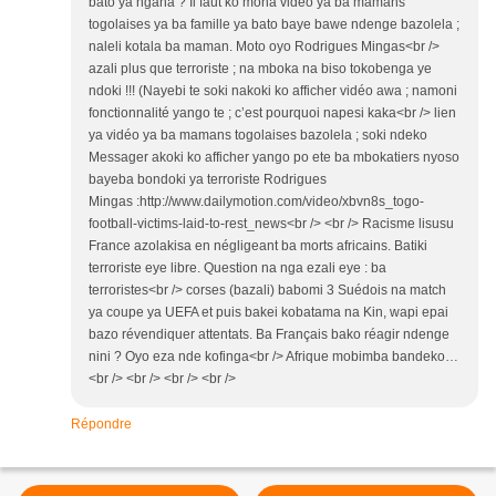
bato ya ngana ? Il faut ko mona vidéo ya ba mamans
togolaises ya ba famille ya bato baye bawe ndenge bazolela ;
naleli kotala ba maman. Moto oyo Rodrigues Mingas<br />
azali plus que terroriste ; na mboka na biso tokobenga ye
ndoki !!! (Nayebi te soki nakoki ko afficher vidéo awa ; namoni
fonctionnalité yango te ; c’est pourquoi napesi kaka<br /> lien
ya vidéo ya ba mamans togolaises bazolela ; soki ndeko
Messager akoki ko afficher yango po ete ba mbokatiers nyoso
bayeba bondoki ya terroriste Rodrigues
Mingas :http://www.dailymotion.com/video/xbvn8s_togo-
football-victims-laid-to-rest_news<br /> <br /> Racisme lisusu
France azolakisa en négligeant ba morts africains. Batiki
terroriste eye libre. Question na nga ezali eye : ba
terroristes<br /> corses (bazali) babomi 3 Suédois na match
ya coupe ya UEFA et puis bakei kobatama na Kin, wapi epai
bazo révendiquer attentats. Ba Français bako réagir ndenge
nini ? Oyo eza nde kofinga<br /> Afrique mobimba bandeko…
<br /> <br /> <br /> <br />
Répondre