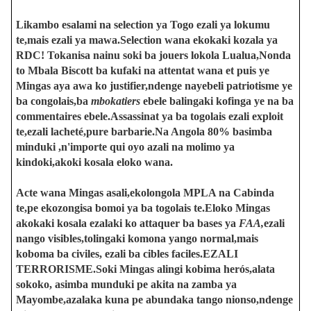
Likambo esalami na selection ya Togo ezali ya lokumu
te,mais ezali ya mawa.Selection wana ekokaki kozala ya
RDC! Tokanisa nainu soki ba jouers lokola Lualua,Nonda
to Mbala Biscott ba kufaki na attentat wana et puis ye
Mingas aya awa ko justifier,ndenge nayebeli patriotisme ye
ba congolais,ba
mbokatiers
ebele balingaki kofinga ye na ba
commentaires ebele.Assassinat ya ba togolais ezali exploit
te,ezali lacheté,pure barbarie.Na Angola 80% basimba
minduki ,n'importe qui oyo azali na molimo ya
kindoki,akoki kosala eloko wana.
Acte wana Mingas asali,ekolongola MPLA na Cabinda
te,pe ekozongisa bomoi ya ba togolais te.Eloko Mingas
akokaki kosala ezalaki ko attaquer ba bases ya
FAA,
ezali
nango visibles,tolingaki komona yango normal,mais
koboma ba civiles, ezali ba cibles faciles.EZALI
TERRORISME.Soki Mingas alingi kobima herós,alata
sokoko, asimba munduki pe akita na zamba ya
Mayombe,azalaka kuna pe abundaka tango nionso,ndenge