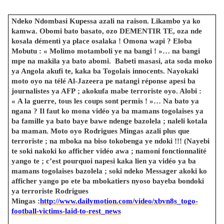
Ndeko Ndombasi Kupessa azali na raison. Likambo ya ko
kamwa. Obomi bato basato, ozo DEMENTIR TE, oza nde
kosala démenti ya place osalaka ! Omona wapi ? Eloba
Mobutu : « Molimo motamboli ye na bangi ! »… na bangi
mpe na makila ya bato abomi. Babeti masasi, ata soda moko
ya Angola akufi te, kaka ba Togolais innocents. Nayokaki
moto oyo na télé Al-Jazeera pe natangi réponse apesi ba
journalistes ya AFP ; akokufa mabe terroriste oyo. Alobi :
« A la guerre, tous les coups sont permis ! »… Na bato ya
ngana ? Il faut ko mona vidéo ya ba mamans togolaises ya
ba famille ya bato baye bawe ndenge bazolela ; naleli kotala
ba maman. Moto oyo Rodrigues Mingas azali plus que
terroriste ; na mboka na biso tokobenga ye ndoki !!! (Nayebi
te soki nakoki ko afficher vidéo awa ; namoni fonctionnalité
yango te ; c’est pourquoi napesi kaka lien ya vidéo ya ba
mamans togolaises bazolela ; soki ndeko Messager akoki ko
afficher yango po ete ba mbokatiers nyoso bayeba bondoki
ya terroriste Rodrigues
Mingas :
http://www.dailymotion.com/video/xbvn8s_togo-
football-victims-laid-to-rest_news