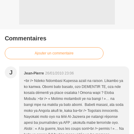
Commentaires
Ajouter un commentaire
J
Jean-Pierre
26/01/2010 23:06
<br /> Ndeko Ndombasi Kupessa azali na raison. Likambo ya
ko kamwa. Obomi bato basato, ozo DEMENTIR TE, oza nde
kosala démenti ya place osalaka ! Omona wapi ? Eloba
Mobutu :<br /> « Molimo motamboli ye na bangi ! »… na
bangi mpe na makila ya bato abomi. Babeti masasi, ata soda
moko ya Angola akufi te, kaka ba<br /> Togolais innocents.
Nayokaki moto oyo na télé Al-Jazeera pe natangi réponse
apesi ba journalistes ya AFP ; akokufa mabe terroriste oyo.
Alobi : « A la guerre, tous les coups sont<br /> permis ! »… Na