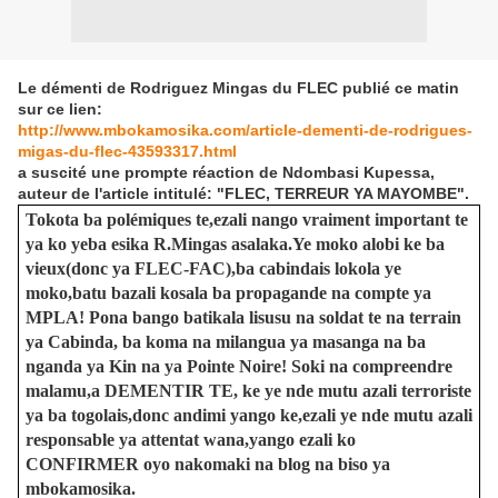
Le démenti de Rodriguez Mingas du FLEC publié ce matin
sur ce lien:
http://www.mbokamosika.com/article-dementi-de-rodrigues-
migas-du-flec-43593317.html
a suscité une prompte réaction de Ndombasi Kupessa,
auteur de l'article intitulé: "FLEC, TERREUR YA MAYOMBE".
Tokota ba polémiques te,ezali nango vraiment important te
ya ko yeba esika R.Mingas asalaka.Ye moko alobi ke ba
vieux(donc ya FLEC-FAC),ba cabindais lokola ye
moko,batu bazali kosala ba propagande na compte ya
MPLA! Pona bango batikala lisusu na soldat te na terrain
ya Cabinda, ba koma na milangua ya masanga na ba
nganda ya Kin na ya Pointe Noire! Soki na compreendre
malamu,a DEMENTIR TE, ke ye nde mutu azali terroriste
ya ba togolais,donc andimi yango ke,ezali ye nde mutu azali
responsable ya attentat wana,yango ezali ko
CONFIRMER oyo nakomaki na blog na biso ya
mbokamosika.