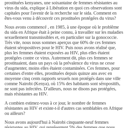
prostituées kenyanes, une soixantaine de femmes résistantes au
virus du sida, explique à Libération en quoi ces observations sont
capitales pour l'avenir de la recherche sur le sida. Comment en
êtes-vous venu à découvrir ces prostituées protégées du virus?
Nous avons commencé , en 1985, à une époque où le problème
du sida en Afrique était à peine connu, à travailler sur les maladies
sexuellement transmissibles et, en particulier sur la gonococcie.
Très vite, nous nous sommes aperçus que 60% de ces femmes
étaient séropositives pour le HIV. Puis nous avons réalisé que,
plus les femmes étaient exposées au HIV, plus elles étaient
protégées contre ce virus. Autrement dit, plus ces femmes se
prostituaient, dans un pays où la prévalence du virus ne cesse
d'augmenter, moins elles étaient contaminées. Ces femmes, pour
certaines d'entre elles, prostituées depuis quinze ans avec en
moyenne cinq cents rapports sexuels non protégés dans une ville
comme Nairobi (Kenya), où 15% des habitants sont séropositifs,
ne sont pas infectées. D'ailleurs, nous ne disons pas protégées,
mais résistantes au HIV.
A combien estimez-vous à ce jour, le nombre de femmes
résistantes au HIV et existe-t-il d'autres cas semblables en Afrique
ou ailleurs?
Nous avons aujourd'hui à Nairobi cinquante-neuf femmes
résistantes au HIV, qui représentent 5% des femmes que nous