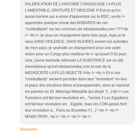
FALSIFICATION DE L'HISTOIRE CONGOLAISE LA PLUS
LAMENTABLE, GRATUITE ET OBSCENE !!! Est-ce qu'un
jeune homme qui a envie d'apprendre sur la RDC, va<br />
apprendre quelque chose des BOBARDS de ces
"combattants" sur les colonnes de mbokamosika.com ???<br
/> <br /> Je veux un changement dans mon pays, mais je le
veux SANS VIOLENCE, SANS INJURES envers les autorites
de mon pays; je souhaite un changement pour une autre
vision pour un Congo plus meilleur<br /> qu'avant !!! Et pour
cela, j'aurai souhaite retrouver LA SUBSTANCE sur ce site
d'excellence qu'est mbokamosika.com et non de la
MEDIOCRITE LA PLUS ABJECTE !!<br /> <br /> Et si ces
"combattants" veulent persister dans leur "revolution" en lieu
et place des elections libres et transparentes, alors je reprend
les paroles du Dr. Malonga Miatudila qui disait: "(...)<br /> Les
Tunisiens ont fait leur revolution en... Tunisie !! Les Egyptiens
ont fait leur revolution en... Egypte, mais les CON-golais font
leur revolution a... Paris ou Bruxelles !! (...)".<br /> <br />
MAWA TROP...<br /> <br /> <br /> <br />
Répondre