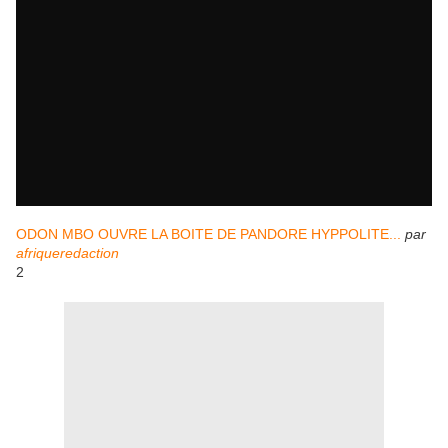
ODON MBO OUVRE LA BOITE DE PANDORE HYPPOLITE...
par
afriqueredaction
2