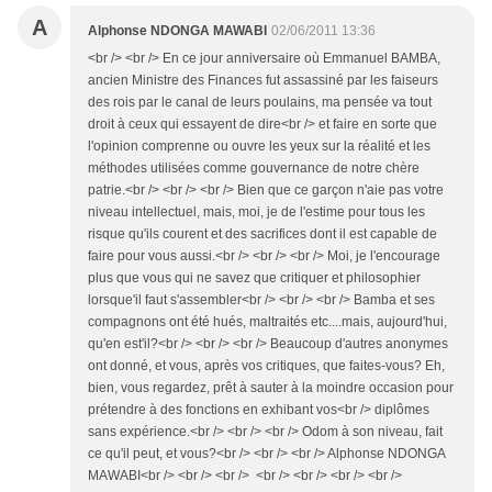
A
Alphonse NDONGA MAWABI
02/06/2011 13:36
<br /> <br /> En ce jour anniversaire où Emmanuel BAMBA,
ancien Ministre des Finances fut assassiné par les faiseurs
des rois par le canal de leurs poulains, ma pensée va tout
droit à ceux qui essayent de dire<br /> et faire en sorte que
l'opinion comprenne ou ouvre les yeux sur la réalité et les
méthodes utilisées comme gouvernance de notre chère
patrie.<br /> <br /> <br /> Bien que ce garçon n'aie pas votre
niveau intellectuel, mais, moi, je de l'estime pour tous les
risque qu'ils courent et des sacrifices dont il est capable de
faire pour vous aussi.<br /> <br /> <br /> Moi, je l'encourage
plus que vous qui ne savez que critiquer et philosophier
lorsque'il faut s'assembler<br /> <br /> <br /> Bamba et ses
compagnons ont été hués, maltraités etc....mais, aujourd'hui,
qu'en est'il?<br /> <br /> <br /> Beaucoup d'autres anonymes
ont donné, et vous, après vos critiques, que faites-vous? Eh,
bien, vous regardez, prêt à sauter à la moindre occasion pour
prétendre à des fonctions en exhibant vos<br /> diplômes
sans expérience.<br /> <br /> <br /> Odom à son niveau, fait
ce qu'il peut, et vous?<br /> <br /> <br /> Alphonse NDONGA
MAWABI<br /> <br /> <br /> <br /> <br /> <br /> <br />