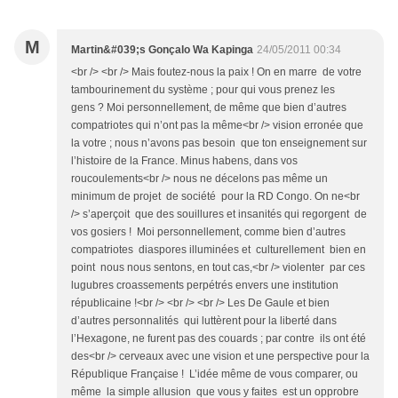
M
Martin&#039;s Gonçalo Wa Kapinga
24/05/2011 00:34
<br /> <br /> Mais foutez-nous la paix ! On en marre de votre
tambourinement du système ; pour qui vous prenez les
gens ? Moi personnellement, de même que bien d’autres
compatriotes qui n’ont pas la même<br /> vision erronée que
la votre ; nous n’avons pas besoin que ton enseignement sur
l’histoire de la France. Minus habens, dans vos
roucoulements<br /> nous ne décelons pas même un
minimum de projet de société pour la RD Congo. On ne<br
/> s’aperçoit que des souillures et insanités qui regorgent de
vos gosiers ! Moi personnellement, comme bien d’autres
compatriotes diaspores illuminées et culturellement bien en
point nous nous sentons, en tout cas,<br /> violenter par ces
lugubres croassements perpétrés envers une institution
républicaine !<br /> <br /> <br /> Les De Gaule et bien
d’autres personnalités qui luttèrent pour la liberté dans
l’Hexagone, ne furent pas des couards ; par contre ils ont été
des<br /> cerveaux avec une vision et une perspective pour la
République Française ! L’idée même de vous comparer, ou
même la simple allusion que vous y faites est un opprobre