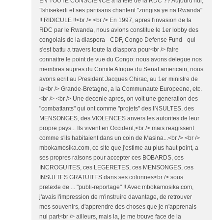
EN TOUTE CONSCIENCE a la tete de la RDC ?? Aujourd'hui,
Tshisekedi et ses partisans chantent "zongisa ye na Rwanda"
!! RIDICULE !!<br /> <br /> En 1997, apres l'invasion de la
RDC par le Rwanda, nous avions constitue le 1er lobby des
congolais de la diaspora - CDF, Congo Defense Fund - qui
s'est battu a travers toute la diaspora pour<br /> faire
connaitre le point de vue du Congo: nous avons delegue nos
membres aupres du Comite Afrique du Senat americain, nous
avons ecrit au President Jacques Chirac, au 1er ministre de
la<br /> Grande-Bretagne, a la Communaute Europeene, etc.
<br /> <br /> Une decenie apres, on voit une generation des
"combattants" qui ont comme "projets" des INSULTES, des
MENSONGES, des VIOLENCES anvers les autorites de leur
propre pays... Ils vivent en Occident,<br /> mais reagissent
comme s'ils habitaient dans un coin de Masina...<br /> <br />
mbokamosika.com, ce site que j'estime au plus haut point, a
ses propres raisons pour accepter ces BOBARDS, ces
INCROGUITES, ces LEGERETES, ces MENSONGES, ces
INSULTES GRATUITES dans ses colonnes<br /> sous
pretexte de ... "publi-reportage" !! Avec mbokamosika.com,
j'avais l'impression de m'instruire davantage, de retrouver
mes souvenirs, d'apprendre des choses que je n'apprenais
nul part<br /> ailleurs, mais la, je me trouve face de la