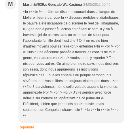
M
Martin&#039;s Gonçalo Wa Kapinga
24/05/2011 00:45
<br /> <br /> de faire un discours courant dans la langue de
Molière ; leurré par vos<br /> discours perfides et diaboliques,
le pauvre a été incapable de discerner le réel de l’imaginaire,
il jugea bon à passer à l’action en défiant le sort ! Il y va à
travers le jet de pierres sans un minimum de souci pour
l’abondante famille dont il est chef ! Or il en existe bien
d’autres moyens pour se faire<br /> entendre !<br /> <br /> <br
/> Plus d’une décennie passée à travers les conflits de tout
genre, vous autres vous<br /> voulez nous y reporter ? Tant
pis pour vous autres, On aime bien notre pays, nous désirons
son essor, donc nous appuierons les institutions
républicaines. Tous les ennemis du peuple seront punis
sévèrement ! Vos infiltrés ont toujours étaient pris dans le<br
/> filet ! La violence, même celle verbale apporte la violence,
apprenez-le !<br /> <br /> <br /> J’y reviendrai avec force
détaille sur l’œuvre et l’opérativité de ce jeune<br />
Président, si bien que je ne sois pas Kabiliste ; mais
seulement un Congolais chauviniste ! <br /> <br /> <br /> <br
/>
Répondre