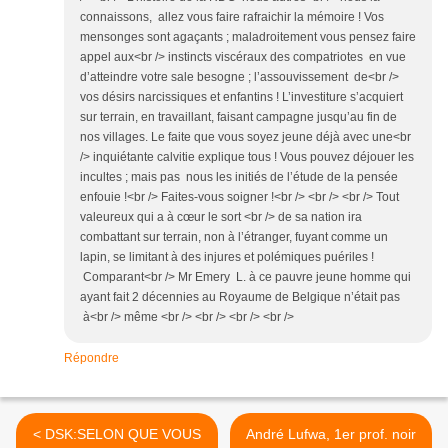
connaissons, allez vous faire rafraichir la mémoire ! Vos
mensonges sont agaçants ; maladroitement vous pensez faire
appel aux<br /> instincts viscéraux des compatriotes en vue
d’atteindre votre sale besogne ; l’assouvissement de<br />
vos désirs narcissiques et enfantins ! L’investiture s’acquiert
sur terrain, en travaillant, faisant campagne jusqu’au fin de
nos villages. Le faite que vous soyez jeune déjà avec une<br
/> inquiétante calvitie explique tous ! Vous pouvez déjouer les
incultes ; mais pas nous les initiés de l’étude de la pensée
enfouie !<br /> Faites-vous soigner !<br /> <br /> <br /> Tout
valeureux qui a à cœur le sort <br /> de sa nation ira
combattant sur terrain, non à l’étranger, fuyant comme un
lapin, se limitant à des injures et polémiques puériles !
Comparant<br /> Mr Emery L. à ce pauvre jeune homme qui
ayant fait 2 décennies au Royaume de Belgique n’était pas
à<br /> même <br /> <br /> <br /> <br />
Répondre
< DSK:SELON QUE VOUS
André Lufwa, 1er prof. noir