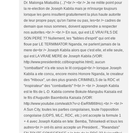
Dr. Malonga Miatudila (...)"<br /> <br /> Je ne milite point pour
la re-election de Joseph Kabila mais je m'insurge toujours
lorsque les gens insultent gratuitement la plus haute autorite
de leur propre pays; qu'on l'aime ou pas, les<br /> cadres de
demain que nous sommes, doivent apprendre a respecter
nos autorites.<br /> <br /> En sus, qui est LE VRAI FILS DE
SON PERE ?? Nullement, les "faibles d'esprit" qui ont ete
floue par LE TERMIMATOR Nganda, ne parlent jamais de la
mere de<br /> Joseph Kabila alors que c'est elle, et elle seule,
qui est LA VRAIE MERE de Joseph Kabila (VOIR:
http://www.presidentrdc.cd/biographie.html); aucun
"combattant" n'a ete sous le lit conjugal<br /> lorsque Joseph
Kabila a ete concu, encore moins Honore Nganda, le createur
des "Hiboux", un des plus grands CRIMINELS de la RDC et
"inspirateur" des "combattants" !!<br /> <br /> Joseph Kabila
est le fils de L-D. Kabila comme Bokule-Mangubu Kaisala est
le fils d'Augustin Baombolia Kaisala (VOIR:
http://www.youtube.com/watch?v=z-EwRM86tHo).<br /> <br />
A Sun City, toutes les parties congolaises, toute l'opposition
congolaise (UDPS, MLC, RDC, etc.) ont accepte la formule 1
+ 4 avec Joseph Kabila en tete: Bemba, Tshisekedi et tous les
autres<br /> ont-ils ainsi accepte un President... "Rwandais"