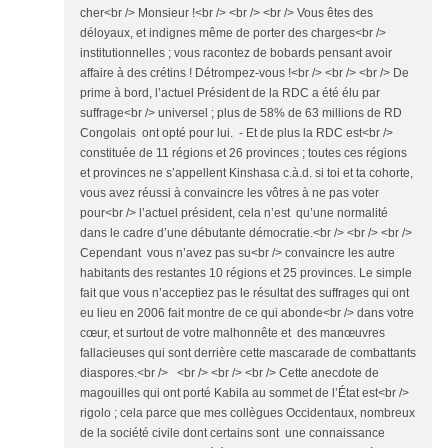
cher<br /> Monsieur !<br /> <br /> <br /> Vous êtes des
déloyaux, et indignes même de porter des charges<br />
institutionnelles ; vous racontez de bobards pensant avoir
affaire à des crétins ! Détrompez-vous !<br /> <br /> <br /> De
prime à bord, l’actuel Président de la RDC a été élu par
suffrage<br /> universel ; plus de 58% de 63 millions de RD
Congolais ont opté pour lui. - Et de plus la RDC est<br />
constituée de 11 régions et 26 provinces ; toutes ces régions
et provinces ne s’appellent Kinshasa c.à.d. si toi et ta cohorte,
vous avez réussi à convaincre les vôtres à ne pas voter
pour<br /> l’actuel président, cela n’est qu’une normalité
dans le cadre d’une débutante démocratie.<br /> <br /> <br />
Cependant vous n’avez pas su<br /> convaincre les autre
habitants des restantes 10 régions et 25 provinces. Le simple
fait que vous n’acceptiez pas le résultat des suffrages qui ont
eu lieu en 2006 fait montre de ce qui abonde<br /> dans votre
cœur, et surtout de votre malhonnête et des manœuvres
fallacieuses qui sont derrière cette mascarade de combattants
diaspores.<br /> <br /> <br /> <br /> Cette anecdote de
magouilles qui ont porté Kabila au sommet de l’État est<br />
rigolo ; cela parce que mes collègues Occidentaux, nombreux
de la société civile dont certains sont une connaissance