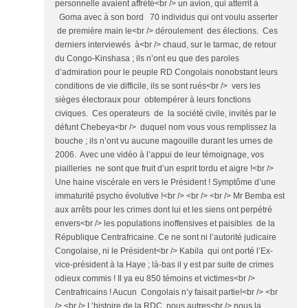
personnelle avaient affrété<br /> un avion, qui atterrit à
Goma avec à son bord 70 individus qui ont voulu asserter
de première main le<br /> déroulement des élections. Ces
derniers interviewés à<br /> chaud, sur le tarmac, de retour
du Congo-Kinshasa ; ils n’ont eu que des paroles
d’admiration pour le peuple RD Congolais nonobstant leurs
conditions de vie difficile, ils se sont rués<br /> vers les
sièges électoraux pour obtempérer à leurs fonctions
civiques. Ces operateurs de la société civile, invités par le
défunt Chebeya<br /> duquel nom vous vous remplissez la
bouche ; ils n’ont vu aucune magouille durant les urnes de
2006. Avec une vidéo à l’appui de leur témoignage, vos
piailleries ne sont que fruit d’un esprit tordu et aigre !<br />
Une haine viscérale en vers le Président ! Symptôme d’une
immaturité psycho évolutive !<br /> <br /> <br /> Mr Bemba est
aux arrêts pour les crimes dont lui et les siens ont perpétré
envers<br /> les populations inoffensives et paisibles de la
République Centrafricaine. Ce ne sont ni l’autorité judicaire
Congolaise, ni le Président<br /> Kabila qui ont porté l’Ex-
vice-président à la Haye ; là-bas il y est par suite de crimes
odieux commis ! Il ya eu 850 témoins et victimes<br />
Centrafricains ! Aucun Congolais n’y faisait partie!<br /> <br
/> <br /> L’histoire de la RDC nous autres<br /> nous la