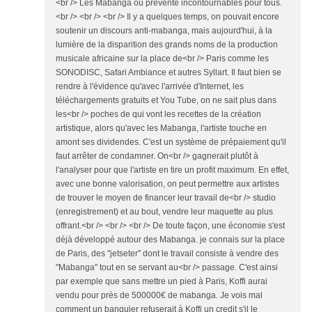
<br /> Les Mabanga ou prévente incontournables pour tous.
<br /> <br /> <br /> Il y a quelques temps, on pouvait encore
soutenir un discours anti-mabanga, mais aujourd'hui, à la
lumière de la disparition des grands noms de la production
musicale africaine sur la place de<br /> Paris comme les
SONODISC, Safari Ambiance et autres Syllart. Il faut bien se
rendre à l'évidence qu'avec l'arrivée d'Internet, les
téléchargements gratuits et You Tube, on ne sait plus dans
les<br /> poches de qui vont les recettes de la création
artistique, alors qu'avec les Mabanga, l'artiste touche en
amont ses dividendes. C'est un système de prépaiement qu'il
faut arrêter de condamner. On<br /> gagnerait plutôt à
l'analyser pour que l'artiste en tire un profit maximum. En effet,
avec une bonne valorisation, on peut permettre aux artistes
de trouver le moyen de financer leur travail de<br /> studio
(enregistrement) et au bout, vendre leur maquette au plus
offrant.<br /> <br /> <br /> De toute façon, une économie s'est
déjà développé autour des Mabanga. je connais sur la place
de Paris, des "jetseter" dont le travail consiste à vendre des
"Mabanga" tout en se servant au<br /> passage. C'est ainsi
par exemple que sans mettre un pied à Paris, Koffi aurai
vendu pour près de 500000€ de mabanga. Je vois mal
comment un banquier refuserait à Koffi un credit s'il le