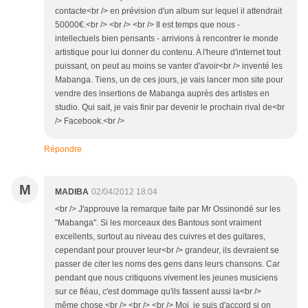
contacte<br /> en prévision d'un album sur lequel il attendrait
50000€.<br /> <br /> <br /> Il est temps que nous -
intellectuels bien pensants - arrivions à rencontrer le monde
artistique pour lui donner du contenu. A l'heure d'internet tout
puissant, on peut au moins se vanter d'avoir<br /> inventé les
Mabanga. Tiens, un de ces jours, je vais lancer mon site pour
vendre des insertions de Mabanga auprès des artistes en
studio. Qui sait, je vais finir par devenir le prochain rival de<br
/> Facebook.<br />
Répondre
M
MADIBA
02/04/2012 18:04
<br /> J'approuve la remarque faite par Mr Ossinondé sur les
"Mabanga". Si les morceaux des Bantous sont vraiment
excellents, surtout au niveau des cuivres et des guitares,
cependant pour prouver leur<br /> grandeur, ils devraient se
passer de citer les noms des gens dans leurs chansons. Car
pendant que nous critiquons vivement les jeunes musiciens
sur ce fléau, c'est dommage qu'ils fassent aussi la<br />
même chose.<br /> <br /> <br /> Moi je suis d'accord si on