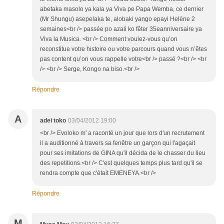
abetaka masolo ya kala ya Viva pe Papa Wemba, ce dernier
(Mr Shungu) asepelaka te, alobaki yango epayi Helène 2
semaines<br /> passée po azali ko fêter 35eanniversaire ya
Viva la Musica. <br /> Comment voulez-vous qu’on
reconstitue votre histoire ou votre parcours quand vous n’êtes
pas content qu’on vous rappelle votre<br /> passé ?<br /> <br
/> <br /> Serge, Kongo na biso.<br />
Répondre
A
adei toko
03/04/2012 19:00
<br /> Evoloko m' a raconté un jour que lors d'un recrutement
il a auditionné à travers sa fenêtre un garçon qui l'agaçait
pour ses imitations de GINA qu'il décida de le chasser du lieu
des repetitions.<br /> C'est quelques temps plus tard qu'il se
rendra compte que c'était EMENEYA.<br />
Répondre
M