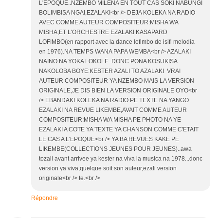
L'EPOQUE..NZEMBO MILENA EN TOUT CAS SOKI NABUNGI
BOLIMBISA NGAI,EZALAKI<br /> DEJA KOLEKA NA RADIO
AVEC COMME AUTEUR COMPOSITEUR:MISHA WA
MISHA,ET L'ORCHESTRE EZALAKI KASAPARD
LOFIMBO(en rapport avec la dance lofimbo de isifi melodia
en 1976).NA TEMPS WANA PAPA WEMBA<br /> AZALAKI
NAINO NA YOKA LOKOLE..DONC PONA KOSUKISA
NAKOLOBA BOYE:KESTER AZALI TO AZALAKI VRAI
AUTEUR COMPOSITEUR YA NZEMBO MAIS LA VERSION
ORIGINALE,JE DIS BIEN LA VERSION ORIGINALE OYO<br
/> EBANDAKI KOLEKA NA RADIO PE TEXTE NA YANGO
EZALAKI NA REVUE LIKEMBE,AVAIT COMME AUTEUR
COMPOSITEUR:MISHA WA MISHA PE PHOTO NA YE
EZALAKI A COTE YA TEXTE YA CHANSON COMME C'ETAIT
LE CAS A L'EPOQUE<br /> YA BA REVUES KAKE PE
LIKEMBE(COLLECTIONS JEUNES POUR JEUNES)..awa
tozali avant arrivee ya kester na viva la musica na 1978...donc
version ya viva,quelque soit son auteur,ezali version
originale<br /> te.<br />
Répondre