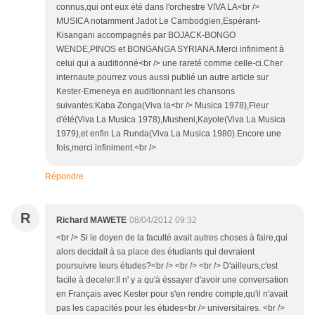
connus,qui ont eux été dans l'orchestre VIVA LA<br />
MUSICA notamment Jadot Le Cambodgien,Espérant-
Kisangani accompagnés par BOJACK-BONGO
WENDE,PINOS et BONGANGA SYRIANA.Merci infiniment à
celui qui a auditionné<br /> une rareté comme celle-ci.Cher
internaute,pourrez vous aussi publié un autre article sur
Kester-Emeneya en auditionnant les chansons
suivantes:Kaba Zonga(Viva la<br /> Musica 1978),Fleur
d'été(Viva La Musica 1978),Musheni,Kayole(Viva La Musica
1979),et enfin La Runda(Viva La Musica 1980).Encore une
fois,merci infiniment.<br />
Répondre
R
Richard MAWETE
08/04/2012 09:32
<br /> Si le doyen de la faculté avait autres choses à faire,qui
alors decidait à sa place des étudiants qui devraient
poursuivre leurs études?<br /> <br /> <br /> D'ailleurs,c'est
facile à deceler.Il n' y a qu'à éssayer d'avoir une conversation
en Français avec Kester pour s'en rendre compte,qu'il n'avait
pas les capacités pour les études<br /> universitaires. <br />