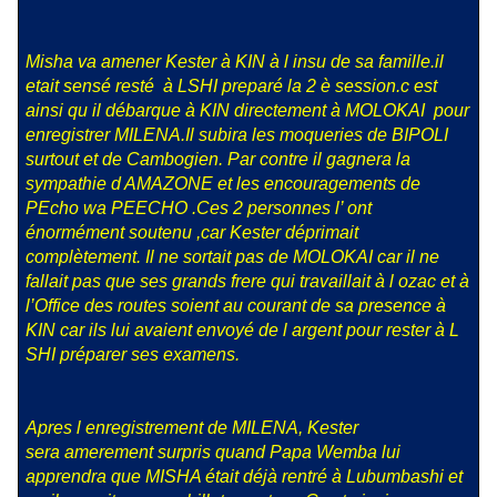
Misha va amener Kester à KIN à l insu de sa
famille.il
etait sensé resté à LSHI preparé la 2 è session.c est
ainsi qu il débarque à KIN directement à MOLOKAI pour
enregistrer MILENA.Il subira les moqueries de BIPOLI
surtout et de Cambogien. Par contre il gagnera la
sympathie d AMAZONE et les encouragements de
PEcho wa PEECHO .Ces 2 personnes l’ ont
énormément soutenu ,car Kester déprimait
complètement. Il ne sortait pas de MOLOKAI car il ne
fallait pas que ses grands frere qui travaillait à l ozac et à
l’Office des routes soient au courant de sa presence à
KIN car ils lui avaient envoyé de l argent pour rester à L
SHI préparer ses examens.
Apres l enregistrement de MILENA, Kester
sera amerement surpris quand Papa Wemba lui
apprendra que MISHA était déjà rentré à Lubumbashi et