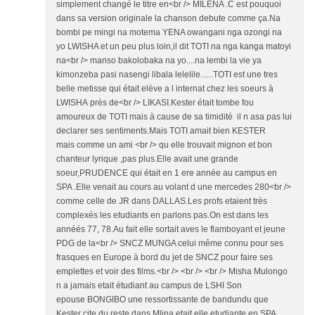
simplement changé le titre en<br /> MILENA .C est pouquoi
dans sa version originale la chanson debute comme ça.Na
bombi pe mingi na motema YENA owangani nga ozongi na
yo LWISHA et un peu plus loin,il dit TOTI na nga kanga matoyi
na<br /> manso bakolobaka na yo....na lembi la vie ya
kimonzeba pasi nasengi libala lelelile......TOTI est une tres
belle metisse qui était elève a l internat chez les soeurs à
LWISHA près de<br /> LIKASI.Kester était tombe fou
amoureux de TOTI mais à cause de sa timidité il n asa pas lui
declarer ses sentiments.Mais TOTI amait bien KESTER
mais comme un ami <br /> qu elle trouvait mignon et bon
chanteur lyrique ,pas plus.Elle avait une grande
soeur,PRUDENCE qui était en 1 ere année au campus en
SPA .Elle venait au cours au volant d une mercedes 280<br />
comme celle de JR dans DALLAS.Les profs etaient très
complexés les etudiants en parlons pas.On est dans les
annéés 77, 78.Au fait elle sortait aves le flamboyant et jeune
PDG de la<br /> SNCZ MUNGA celui même connu pour ses
frasques en Europe à bord du jet de SNCZ pour faire ses
emplettes et voir des films.<br /> <br /> <br /> Misha Mulongo
n a jamais etait étudiant au campus de LSHI Son
epouse BONGIBO une ressortissante de bandundu que
Kester cite du reste dans Mlina etait elle etudiante en SPA