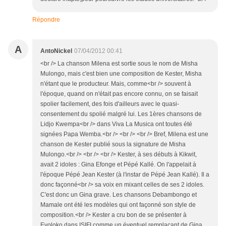
Répondre
A
AntoNickel
07/04/2012 00:41
<br /> La chanson Milena est sortie sous le nom de Misha
Mulongo, mais c'est bien une composition de Kester, Misha
n'étant que le producteur. Mais, comme<br /> souvent à
l'époque, quand on n'était pas encore connu, on se faisait
spolier facilement, des fois d'ailleurs avec le quasi-
consentement du spolié malgré lui. Les 1ères chansons de
Lidjo Kwempa<br /> dans Viva La Musica ont toutes été
signées Papa Wemba.<br /> <br /> <br /> Bref, Milena est une
chanson de Kester publié sous la signature de Misha
Mulongo.<br /> <br /> <br /> Kester, à ses débuts à Kikwit,
avait 2 idoles : Gina Efonge et Pépé Kallé. On l'appelait à
l'époque Pépé Jean Kester (à l'instar de Pépé Jean Kallé). Il a
donc façonné<br /> sa voix en mixant celles de ses 2 idoles.
C'est donc un Gina grave. Les chansons Debambongo et
Mamale ont été les modèles qui ont façonné son style de
composition.<br /> Kester a cru bon de se présenter à
Evoloko dans ISIFI comme un éventuel remplaçant de Gina,