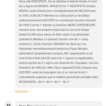
Gina càd ISEKOFETA. Sur le diplôme d etat de Kester le nom
qui y figure est MUBIAL AM'NEYA<br /> ISEKOFETA.lorsque
MISHA l avait amené pour l enregistrement de MILENA,avec
le VIVA LA MUSICA Wemba lui a fait passé un test.Mais
malheureusement KESTER ne connaissait aucune chanson
de VIVA.Il va<br /> tripoter la chanson MERE SUPERIEURE
souvent avec ses propres mots,mais la voix et le tempo
etaient là.Afin pour mieux se faire valoir il va demander
poliment à Wemba s il pouvait chanter une<br /> autre
chanson.C est la chanson LIBANKO de Gina qu il va
interpreter merveilleusement devant un Papa Wemba
admiratif et completement conquis.Afin l expressioN ou le
nom EVALA MALAKOJE dont j<br /> ignore la signification
mais je pense qu il s agit d une dialecte de l Equateur ,est une
invention de GINA.En effet, Gina l appelait EVALA depuis que
KESTER l avait accompagné lors d un concert à<br />
Lubumbashi organisé par le celebre journaliste animate radio
MUSHAPATA. <br /> <br /> <br /> <br />
Répondre
M