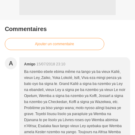
Commentaires
Ajouter un commentaire
A
Amigo
15/07/2018 23:10
Ba nzembo ebele ebima même na tango ya ba vieux Kallé,
vieux Ley, Zaiko, Yoka Lokolé, Isifi, Viva eza mingi penza ya
bato oyo ba signa te. Grand Kallé a signa ba nzembo ya Ley
na ebandeli, vieux Ley a signa pe ba nzembo ya vieux Le noir
Opetum, Wemba a signa ba nzembo ya Koffi, Jossart a signa
ba nzembo ya Checkedan, Koffi a signa ya Wazekwa, etc.
Problème ya biso yango wana; moto nyoso alingi bazwa ye
grave. Toyebi lisusu lisolo ya parapluie ya Wemba na
Djanana to pe lisolo ya Lèvres roses oyo Wemba abimisa
n'Afrisa; Esalaka faux tango vieux Ley ayebaka que Wemba
amela Kester nzembo na yango. Toujours na Afrisa Wemba