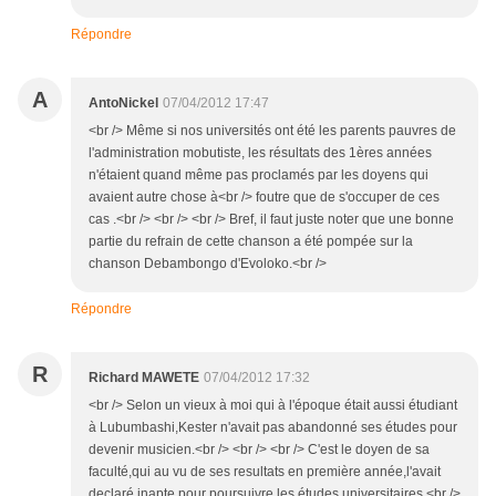
Répondre
A
AntoNickel
07/04/2012 17:47
<br /> Même si nos universités ont été les parents pauvres de
l'administration mobutiste, les résultats des 1ères années
n'étaient quand même pas proclamés par les doyens qui
avaient autre chose à<br /> foutre que de s'occuper de ces
cas .<br /> <br /> <br /> Bref, il faut juste noter que une bonne
partie du refrain de cette chanson a été pompée sur la
chanson Debambongo d'Evoloko.<br />
Répondre
R
Richard MAWETE
07/04/2012 17:32
<br /> Selon un vieux à moi qui à l'époque était aussi étudiant
à Lubumbashi,Kester n'avait pas abandonné ses études pour
devenir musicien.<br /> <br /> <br /> C'est le doyen de sa
faculté,qui au vu de ses resultats en première année,l'avait
declaré inapte,pour poursuivre les études universitaires.<br />