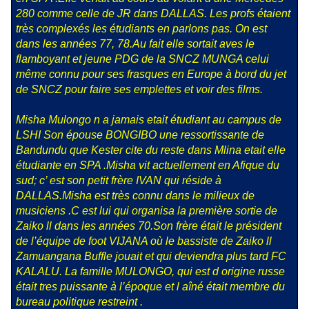
280 comme celle de JR dans DALLAS. Les profs étaient
très complexés les étudiants en parlons pas. On est
dans les années 77, 78.Au fait elle sortait aves le
flamboyant et jeune PDG de la SNCZ MUNGA celui
même connu pour ses frasques en Europe à bord du jet
de SNCZ pour faire ses emplettes et voir des films.
Misha Mulongo n a jamais etait étudiant au campus de
LSHI Son épouse BONGIBO une ressortissante de
Bandundu que Kester cite du reste dans Mlina etait elle
étudiante en SPA .Misha vit actuellement en Afique du
sud; c’ est son petit frère IVAN qui réside à
DALLAS.Misha est très connu dans le milieux de
musiciens .C est lui qui organisa la première sortie de
Zaiko ll dans les années 70.Son frère était le président
de l’équipe de foot VIJANA où le bassiste de Zaiko ll
Zamuangana Buffle jouait et qui deviendra plus tard FC
KALALU. La famille MULONGO, qui est d origine russe
était tres puissante à l’époque et l aîné était membre du
bureau politique restreint .