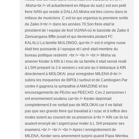
.Misha<br /> vit actuellement en Afique du sud;c est son petit
frere IVAN qui reside à DALLAS.Misha est tres connu dans le
milieux de musiciens .C est lui qui organisa la premiere sortie
de Zaiko ll<br /> dans les années 70.Son frere etait le
president de l equipe de foot VIJANA où le bassiste de Zaiko ll
Zamuangana Bffle jouait et qui deviendra plutard FC
KALALU.La famille MULONGO, qui<br /> est d origine russe
était tres puissante à l epoque et l ainé etait membre du
bureau politique restreint .<br /> <br /> <br /> Misha va
amener Kester à KIN à l insu de sa famille.il etait sensé resté
à LSHI preparé la 2 è session.c est aisi qu il debarque à KIN
directement à MOLOKAI pour enregistrer MILENA.Il<br />
subira les moqueries de BIPOLI surtout et de Cambogien.Par
contre il gagnera la sympathie d AMAZONE et les
encouragements de PEcho wa PEECHO .Ces 2 personnes l
ont enormement soutenu car<br /> Kester deprimait
completement.Il ne sortait pas de MOLOKAI car il ne fallait
pas que ses grands frere qui travallait à l ozac et à loffice des
routes soient au courant de sa presence à<br /> KIN car ils lui
avaient envoyé de l argent pour rester à L SHI preparer ses
examens.<br /> <br /> <br /> Apres l enregistrement de
MILENA, Kester sera amerement surpris quand Papa Wemba