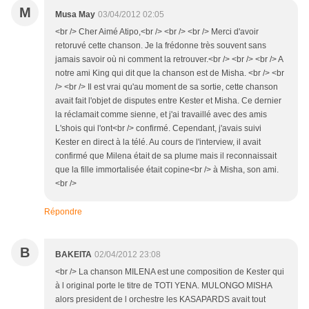
M
Musa May
03/04/2012 02:05
<br /> Cher Aimé Atipo,<br /> <br /> <br /> Merci d'avoir
retoruvé cette chanson. Je la frédonne très souvent sans
jamais savoir où ni comment la retrouver.<br /> <br /> <br /> A
notre ami King qui dit que la chanson est de Misha. <br /> <br
/> <br /> Il est vrai qu'au moment de sa sortie, cette chanson
avait fait l'objet de disputes entre Kester et Misha. Ce dernier
la réclamait comme sienne, et j'ai travaillé avec des amis
L'shois qui l'ont<br /> confirmé. Cependant, j'avais suivi
Kester en direct à la télé. Au cours de l'interview, il avait
confirmé que Milena était de sa plume mais il reconnaissait
que la fille immortalisée était copine<br /> à Misha, son ami.
<br />
Répondre
B
BAKEITA
02/04/2012 23:08
<br /> La chanson MILENA est une composition de Kester qui
à l original porte le titre de TOTI YENA. MULONGO MISHA
alors president de l orchestre les KASAPARDS avait tout