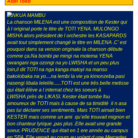
Adei Toko
.
La chanson MILENA est une composition de Kester qui
à l original porte le titre de TOTI YENA. MULONGO
MISHA alors président de l orchestre les KASAPARDS
avait tout simplement changé le titre en MILENA .C’ est
pouquoi dans sa version originale la chanson débute
comme ça.Na bombi pe mingi na motema YENA
owangani nga ozongi na yo LWISHA et un peu plus
loin,il dit TOTI na nga kanga matoyi na manso
bakolobaka na yo....na lembi la vie ya kimonzeba pasi
nasengi libala lelelile......TOTI est une très belle metisse
qui était élève a l internat chez les soeurs à
LWISHA près de LIKASI. Kester était tombe fou
amoureux de TOTI mais à cause de sa timidité il n asa
pas lui déclarer ses sentiments. Mais TOTI aimait bien
KESTER mais comme un ami qu’elle trouvait mignon et
bon chanteur lyrique ,pas plus .Elle avait une grande
soeur, PRUDENCE qui était en 1 ere année au campus
en SPA .Elle venait au cours au volant d une Mercedes