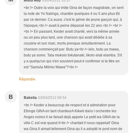
Musa May
03/04/2012 16:37
<br /> Outre la voix qui imite Gina de façon magistrale, on sent
la note de Yo Nalinga, chantée quelques 4 ou 5 ans plus tôt
par ce dernier. Ca aussi, c'est le génie de jeune garçon qui, à
l'époque,<br /> avait à peine dépassé les 22 ans.<br /> <br />
<br /> En passant, Kester avait chanté, vers la même année
ou un peu plus tard, une chanson qui avait dédiée à sa
cousine et son mari, morts presque simultanément. La
chanson commençait par: Butu ya<br /> lelo, butu ya mawa,
butu ya somo. Tala mokolo tokutanaki, likolo elati elamba. S'il
y a quelqu'un qui s'en souvient peut-il confirmer si le titre en
est "Samula Milimo Mawa"?<br />
Répondre
B
Bakeita
03/04/2012 08:54
<br /> Kester a beaucoup de respect et d admiration pour
Efonge GINA en tant chanteurA Kikwit dans l orchestre les
Anges noires il se faisait dejà appele Le petit wa GINA de la
ville.C est vrai quand il<br /> chantait il nous rappelait' Gina
wa Gina.Il aimait tellement Gina qu il a adopté le post nom de