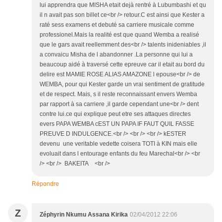
lui apprendra que MISHA etait dejà rentré à Lubumbashi et qu
il n avait pas son billet ce<br /> retour.C est ainsi que Kester a
raté sess examens et debuté sa carriere musicale comme
professionel.Mais la realité est que quand Wemba a realisé
que le gars avait reellemment des<br /> talents inideniables ,il
a convaicu Misha de l abandonner .La personne qui lui a
beaucoup aidé à traversé cette epreuve car il etait au bord du
delire est MAMIE ROSE ALIAS AMAZONE l epouse<br /> de
WEMBA, pour qui Kester garde un vrai sentiment de gratitude
et de respect. Mais, s il reste reconnaissant envers Wemba
par rapport à sa carriere ,il garde cependant une<br /> dent
contre lui.ce qui explique peut etre ses attaques directes
evers PAPA WEMBA cEST UN PAPA IF FAUT QUIL FASSE
PREUVE D INDULGENCE.<br /> <br /> <br /> kESTER
devenu une veritable vedette coisera TOTI à KIN mais elle
evoluait dans l entourage enfants du feu Marechal<br /> <br
/> <br /> BAKEITA <br />
Répondre
Z
Zéphyrin Nkumu Assana Kirika
02/04/2012 22:06