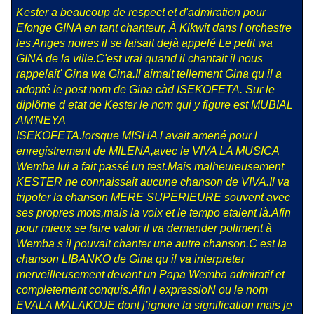
Kester a beaucoup de respect et d'admiration pour
Efonge GINA en tant chanteur, À Kikwit dans l orchestre
les Anges noires il se faisait dejà appelé Le petit wa
GINA de la ville.C'est vrai quand il chantait il nous
rappelait' Gina wa Gina.Il aimait tellement Gina qu il a
adopté le post nom de Gina càd ISEKOFETA. Sur le
diplôme d etat de Kester le nom qui y figure est MUBIAL
AM'NEYA
ISEKOFETA.lorsque MISHA l avait amené pour l
enregistrement de MILENA,avec le VIVA LA MUSICA
Wemba lui a fait passé un test.Mais malheureusement
KESTER ne connaissait aucune chanson de VIVA.Il va
tripoter la chanson MERE SUPERIEURE souvent avec
ses propres mots,mais la voix et le tempo etaient là.Afin
pour mieux se faire valoir il va demander poliment à
Wemba s il pouvait chanter une autre chanson.C est la
chanson LIBANKO de Gina qu il va interpreter
merveilleusement devant un Papa Wemba admiratif et
completement conquis.Afin l expressioN ou le nom
EVALA MALAKOJE dont j’ignore la signification mais je