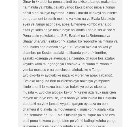
Gina<br /> alobi ba pema, atindi ba tokisela bango makemba
na mafuta ya mbila, baliaki yango kaka bango mibale, tongo
basili alobi sikoyo toyemba. Sima Gina<br /> akeyi na toilette
bongo amoni to sentir molimo ya koko na ye Evala Malakoje
eyeli ye, tango azongaki, apesi Emeneya kombo wana po
ezali ya koko na ye moko boye asi akufa.»<br /> <br /> <br />
Pona teste ya kokota na ISIFI, Ezalaki na la Reference ya
Shagy Sharufah esika<br /> azalaki ko répondre na mituna ya
batu nions ope alobaki boye : « Evoloko azalaki na kati ya
chambre pe Kester azalaki na libanda ya<br /> fenêtre,
azalaki kosenga ye ayemba ba nzembo, chaque fois azalaki
koyoka kaka mungongo ya Evoloko « Te, wana te, wana te,
yemba mususu » na conclusion alobaki ke « Tangu
Evoloko<br /> ayokaki ke naza ko vibrer, ye apaki (abangi),
Evoloko alingi ba bon musiciens oyo bakotiya ye mpanzi
likolo te or il fo kozua batu oyo baleki yo po yo okobisa
musala », Evoloko alobaki ke<br /> Kester aza faux musicien
moyen azua ye ezali te, kasi bana ya Yolo lokola ba Chiquito
balobaki na ye « jamais Aygola, garçon oyo aza un bon
chanteur il fo akota na mouvement », mais<br /> asala kaka
une semaine na ISIFI. Mais histoire ya musique na biso eza
pasi pona kokoma yango bien po vérité balingi koloba yango
te même sima ya ba<br /> mbula ebele. Tango Kester