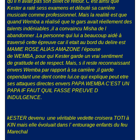
qu il n avait pas son billet ce retour. C est ainsi que
Kester a raté sess examens et débuté sa carrière
musicale comme professionnel. Mais la realité est que
quand Wemba a réalisé que le gars avait réellement des
talents indéniables ,il a convaincu Misha de l
abandonner .La personne qui lui a beaucoup aidé à
traversé cette épreuve car il etait au bord du delire est
MAMIE ROSE ALIAS AMAZONE l’épouse
de WEMBA, pour qui Kester garde un vrai sentiment
de gratitude et de respect. Mais, s il reste reconnaissant
envers Wemba par rapport à sa carrière ,il garde
cependant une dent contre lui.ce qui explique peut etre
ses attaques directes envers PAPA WEMBA C’EST UN
PAPA IF FAUT QUIL FASSE PREUVE D
INDULGENCE.
kESTER devenu une véritable vedette croisera TOTI à
KIN mais elle évoluait dans l' entourage enfants du feu
Marechal