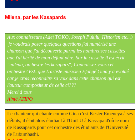
Milena, par les Kasapards
Aux connaisseurs (Adeï TOKO, Joseph Pululu, Historien etc...)
je voudrais poser quelques questions j'ai numérisé une
chanson que j'ai découverte parmi les nombreuses cassettes
que j'ai hérité de mon défunt père. Sur la cassette il est écrit
"milena, orchestre les kasapars"; Connaissez vous cet
orchestre? Est- que L'artiste musicien Efongé Gina y a evolué
car je crois reconnaitre sa voix dans cette chanson qui est
l'auteur compositeur de celle ci???
Merci à tous
Aimé ATIPO
Le chanteur qui chante comme Gina c'est Kester Emeneya à ses
débuts, il était alors étudiant à l'UniLU à Kassapa d'où le nom
de Kassapards pour cet orchestre des étudiants de l'Université
de Lubumbashi.