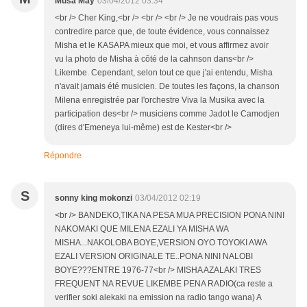
Musa May
03/04/2012 03:34
<br /> Cher King,<br /> <br /> <br /> Je ne voudrais pas vous
contredire parce que, de toute évidence, vous connaissez
Misha et le KASAPA mieux que moi, et vous affirmez avoir
vu la photo de Misha à côté de la cahnson dans<br />
Likembe. Cependant, selon tout ce que j'ai entendu, Misha
n'avait jamais été musicien. De toutes les façons, la chanson
Milena enregistrée par l'orchestre Viva la Musika avec la
participation des<br /> musiciens comme Jadot le Camodjen
(dires d'Emeneya lui-même) est de Kester<br />
Répondre
S
sonny king mokonzi
03/04/2012 02:19
<br /> BANDEKO,TIKA NA PESA MUA PRECISION PONA NINI
NAKOMAKI QUE MILENA EZALI YA MISHA WA
MISHA...NAKOLOBA BOYE,VERSION OYO TOYOKI AWA
EZALI VERSION ORIGINALE TE..PONA NINI NALOBI
BOYE???ENTRE 1976-77<br /> MISHA AZALAKI TRES
FREQUENT NA REVUE LIKEMBE PENA RADIO(ca reste a
verifier soki alekaki na emission na radio tango wana) A