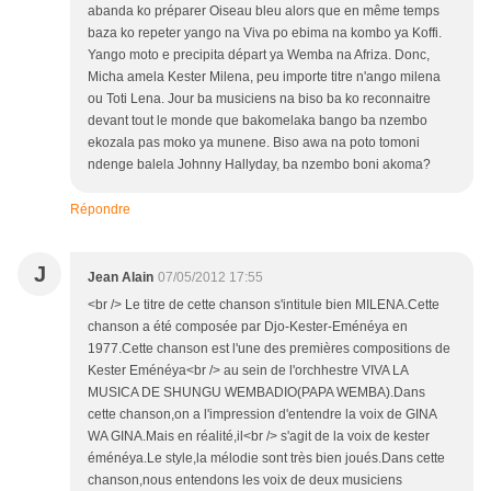
abanda ko préparer Oiseau bleu alors que en même temps
baza ko repeter yango na Viva po ebima na kombo ya Koffi.
Yango moto e precipita départ ya Wemba na Afriza. Donc,
Micha amela Kester Milena, peu importe titre n'ango milena
ou Toti Lena. Jour ba musiciens na biso ba ko reconnaitre
devant tout le monde que bakomelaka bango ba nzembo
ekozala pas moko ya munene. Biso awa na poto tomoni
ndenge balela Johnny Hallyday, ba nzembo boni akoma?
Répondre
J
Jean Alain
07/05/2012 17:55
<br /> Le titre de cette chanson s'intitule bien MILENA.Cette
chanson a été composée par Djo-Kester-Eménéya en
1977.Cette chanson est l'une des premières compositions de
Kester Eménéya<br /> au sein de l'orchhestre VIVA LA
MUSICA DE SHUNGU WEMBADIO(PAPA WEMBA).Dans
cette chanson,on a l'impression d'entendre la voix de GINA
WA GINA.Mais en réalité,il<br /> s'agit de la voix de kester
éménéya.Le style,la mélodie sont très bien joués.Dans cette
chanson,nous entendons les voix de deux musiciens