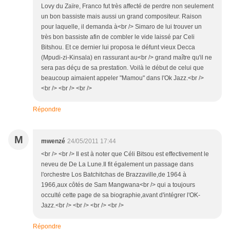
Lovy du Zaïre, Franco fut très affecté de perdre non seulement
un bon bassiste mais aussi un grand compositeur. Raison
pour laquelle, il demanda à<br /> Simaro de lui trouver un
très bon bassiste afin de combler le vide laissé par Celi
Bitshou. Et ce dernier lui proposa le défunt vieux Decca
(Mpudi-zi-Kinsala) en rassurant au<br /> grand maître qu'il ne
sera pas déçu de sa prestation. Voilà le début de celui que
beaucoup aimaient appeler "Mamou" dans l'Ok Jazz.<br />
<br /> <br /> <br />
Répondre
M
mwenzé
24/05/2011 17:44
<br /> <br /> Il est à noter que Céli Bitsou est effectivement le
neveu de De La Lune.Il fit également un passage dans
l'orchestre Los Batchitchas de Brazzaville,de 1964 à
1966,aux côtés de Sam Mangwana<br /> qui a toujours
occulté cette page de sa biographie,avant d'intégrer l'OK-
Jazz.<br /> <br /> <br /> <br />
Répondre