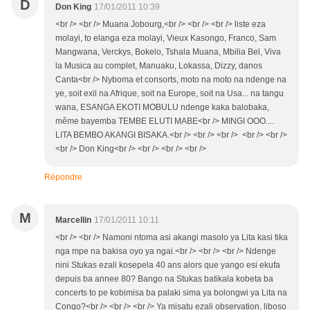
D
Don King
17/01/2011 10:39
<br /> <br /> Muana Jobourg,<br /> <br /> <br /> liste eza
molayi, to elanga eza molayi, Vieux Kasongo, Franco, Sam
Mangwana, Verckys, Bokelo, Tshala Muana, Mbilia Bel, Viva
la Musica au complet, Manuaku, Lokassa, Dizzy, danos
Canta<br /> Nyboma et consorts, moto na moto na ndenge na
ye, soit exil na Afrique, soit na Europe, soit na Usa... na tangu
wana, ESANGA EKOTI MOBULU ndenge kaka balobaka,
même bayemba TEMBE ELUTI MABE<br /> MINGI OOO....
LITA BEMBO AKANGI BISAKA.<br /> <br /> <br /> <br /> <br />
<br /> Don King<br /> <br /> <br /> <br />
Répondre
M
Marcellin
17/01/2011 10:11
<br /> <br /> Namoni ntoma asi akangi masolo ya Lita kasi tika
nga mpe na bakisa oyo ya ngai.<br /> <br /> <br /> Ndenge
nini Stukas ezali kosepela 40 ans alors que yango esi ekufa
depuis ba annee 80? Bango na Stukas batikala kobeta ba
concerts to pe kobimisa ba palaki sima ya bolongwi ya Lita na
Congo?<br /> <br /> <br /> Ya misatu ezali observation, liboso