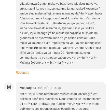
Lita alongwa Congo, moko ya ba shows televises na ye ya
suka, nazali koyeba lisusu malamu tango azalaki koyemba "
tembe eluti mabe mingi...mame mame eyala"<br /> ayembaka
" Zaiko na Langa Langa stars bozali kowela nini...Victoria na
Viva bozali kowela nini... Kinshasa yango ya biso nioso",
wana nde elakisaki malamu te, ayebaki lisolo ya Stukas
esilaki,<br /> bilenge ya ba mbula 80 bazalaki se kotala ba
groupes mine oyo wana, mpo na ye option etikalaki kaka
moko ya kokende exile, mpe sima na ye Evoloko alandaki ye
mpe vieux Bokul mpe akendaki, wana<br /> nde ezalaki suka
to fin ya ba idoles ya ba mbula 70. Nakolinga koyoka
commentaire na ye na observation oyo.<br /> <br /> <br />
Mwan'a Joburg<br /> <br /> <br /> <br />
Répondre
M
Messager@
16/01/2011 15:16
<br /> <br /> Nous remercions tous ceux qui ont réagi à cet
article et posé des questions. Nous venons de les transmettre
à LIBEK LITA BEMBO pour réaction.<br /> <br /> <br /> Nous
publierons ses réponses aussitôt qu'il nous les aura