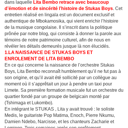
dans laquelle
Lita Bembo retrace avec beaucoup
d’émotion et de sincérité l’histoire de Stukas Boys
. Cet
entretien réalisé en lingala est un document exclusif et
authentique de Mbokamosika, qui vient enrichir l’histoire
de la musique congolaise. Il s’inscrit dans la politique
prônée par notre blog, qui consiste à donner la parole aux
témoins de notre patrimoine culturel, afin de nous en
révéler les détails demeurés jusque là non élucidés.
1.LA NAISSANCE DE STUKAS BOYS ET
ENROLEMENT DE LITA BEMBO
En ce qui concerne la naissance de l’orchestre Stukas
Boys, Lita Bembo reconnaît humblement qu’il ne fut pas à
son origine, et qu’il avait été sollicité par un collègue au
moment où il s’apprêtait un jour à pendre un taxi pour
Limete. Sa première formation musicale fut un orchestre du
quartier fondé par un groupe de belgicain monté par
(Tshimaga et Lukombo).
En intégrant le STUKAS , Lita y avait trouvé : le soliste
Medis, le guitariste Pop Matima, Enoch, Pierre Nkumu,
Damien Ndebo, Narcisse, et les chanteurs Zacharie et
Lomingo. Trois semaines après son enrôlement,