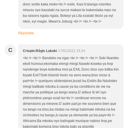
donc sortie kaka moko<br /> exile. Kasi b'alanga nzembo
misusu oyo bazalaki na succe makasi te bakendaka mpo na
ba raisons ngala ngala. Bokeyi ya Lita ezalaki likolo ya eyi
nkisi, eyi magie. Mwan'a Joburg.<br /> <br /> <br />
Répondre
C
Crispin-Régis Lukoki
17/01/2011 15:24
<br /> <br /> Bandeko na ngai.<br /> <br /> <br /> Soki likambo
ekoti humour,ekomaka elengi mingi.Naseki koseka ya trop
nandenge boye kokotisa mot ya EXIL.Donc biso oyo totika Kin
toyaki Exil?Soki tolandi lisolo na sens wana,biso nioso à
part<br /> quelques sédentaires,tozali ba Exilés.Ba Ndulistes
mingi batikaki mboka à cause ya ba conditions de vie na
marche ya politique ya tango wana.D´ailleur tii lel´oyo
phénomène yango ezali ko<br /> continuer encore na
dimensions ya minene.D´autre part,je me souviens bien que
na tango na biso,ba mistas na mingi babimaki mboka na ba
orchestres na bango,à cause ya demande ya ba pays<br />
Africains.Ba mboka oyo balingaki musique nabiso trop,pe
bakomaki komona biso lokola bato ya planète