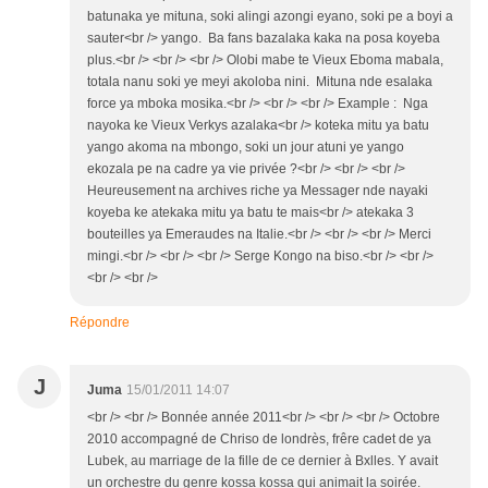
batunaka ye mituna, soki alingi azongi eyano, soki pe a boyi a
sauter<br /> yango. Ba fans bazalaka kaka na posa koyeba
plus.<br /> <br /> <br /> Olobi mabe te Vieux Eboma mabala,
totala nanu soki ye meyi akoloba nini. Mituna nde esalaka
force ya mboka mosika.<br /> <br /> <br /> Example : Nga
nayoka ke Vieux Verkys azalaka<br /> koteka mitu ya batu
yango akoma na mbongo, soki un jour atuni ye yango
ekozala pe na cadre ya vie privée ?<br /> <br /> <br />
Heureusement na archives riche ya Messager nde nayaki
koyeba ke atekaka mitu ya batu te mais<br /> atekaka 3
bouteilles ya Emeraudes na Italie.<br /> <br /> <br /> Merci
mingi.<br /> <br /> <br /> Serge Kongo na biso.<br /> <br />
<br /> <br />
Répondre
J
Juma
15/01/2011 14:07
<br /> <br /> Bonnée année 2011<br /> <br /> <br /> Octobre
2010 accompagné de Chriso de londrès, frêre cadet de ya
Lubek, au marriage de la fille de ce dernier à Bxlles. Y avait
un orchestre du genre kossa kossa qui animait la soirée.