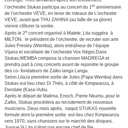
er
l’orchestre Stukas participa au concert du 1
anniversaire
de l’orchestre VEVE, en lever de rideaux de L’orchestre
VEVE, avant que THU ZAHINA (au faîte de sa gloire)
vienne clôturer la soirée.
e
Après le 2
concert organisé à Matete, Lita suggéra à
MILTON, le président de l’orchestre, de recruter son ami
Jules Presley (Wemba), alors entraîneur de l’équipe
Vijana et sociétaire de l’orchestre Vox Négro.Dans
Stukas,WEMBA composa la chanson MADREGA et
prendra part à cinq concerts avant de rejoindre le groupe
des co- fondateurs de Zaïko langa Langa.
Selon Lita,la première sortie de Jules (Papa Wemba) dans
Stukas eut lieu chez Di Théo, à côté de Kimpwanza, à
Dendale (Kasa-Vubu.
Après le départ de Matima, Enoch, Pierre Nkumu..pour le
Zaïko, Stukas procédera au recrutement de nouveaux
musiciens. Deux mois après, naquit STUKAS nouvelle
formule dont la première sortie eut lieu chez Kimpwanza
vers 1970, sans chansons sur le marché des disques.
Jusque là Lita n’était pas encore chef de file.