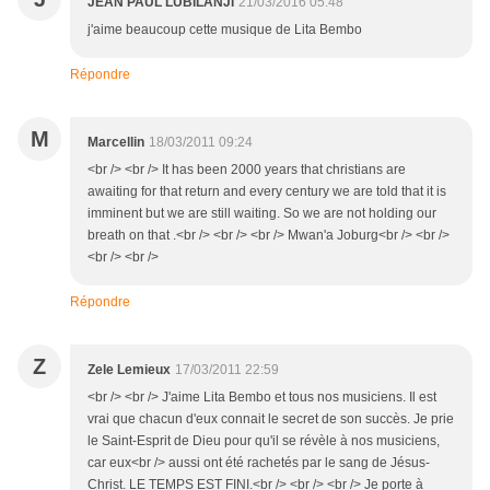
JEAN PAUL LUBILANJI
21/03/2016 05:48
j'aime beaucoup cette musique de Lita Bembo
Répondre
M
Marcellin
18/03/2011 09:24
<br /> <br /> It has been 2000 years that christians are
awaiting for that return and every century we are told that it is
imminent but we are still waiting. So we are not holding our
breath on that .<br /> <br /> <br /> Mwan'a Joburg<br /> <br />
<br /> <br />
Répondre
Z
Zele Lemieux
17/03/2011 22:59
<br /> <br /> J'aime Lita Bembo et tous nos musiciens. Il est
vrai que chacun d'eux connait le secret de son succès. Je prie
le Saint-Esprit de Dieu pour qu'il se révèle à nos musiciens,
car eux<br /> aussi ont été rachetés par le sang de Jésus-
Christ. LE TEMPS EST FINI.<br /> <br /> <br /> Je porte à