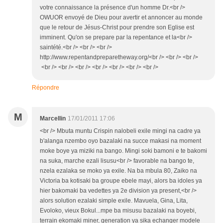
votre connaissance la présence d'un homme Dr.<br />
OWUOR envoyé de Dieu pour avertir et annoncer au monde
que le retour de Jésus-Christ pour prendre son Eglise est
imminent. Qu'on se prepare par la repentance et la<br />
saintété.<br /> <br /> <br />
http://www.repentandpreparetheway.org/<br /> <br /> <br />
<br /> <br /> <br /> <br /> <br /> <br /> <br />
Répondre
M
Marcellin
17/01/2011 17:06
<br /> Mbuta muntu Crispin nalobeli exile mingi na cadre ya
b'alanga nzembo oyo bazalaki na succe makasi na moment
moke boye ya miziki na bango. Mingi soki bamoni e te bakomi
na suka, marche ezali lisusu<br /> favorable na bango te,
nzela ezalaka se moko ya exile. Na ba mbula 80, Zaiko na
Victoria ba kotisaki ba groupe ebele mayi, alors ba idoles ya
hier bakomaki ba vedettes ya 2e division ya present,<br />
alors solution ezalaki simple exile. Mavuela, Gina, Lita,
Evoloko, vieux Bokul...mpe ba misusu bazalaki na boyebi,
terrain ekomaki miner, generation ya sika echanger modele