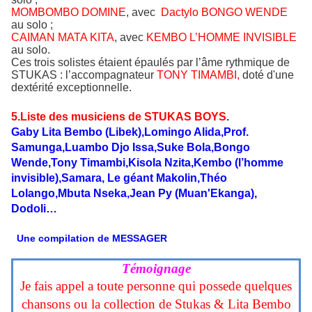
MOMBOMBO DOMINE
, avec
Dactylo BONGO WENDE
au solo ;
CAIMAN MATA KITA
, avec
KEMBO L’HOMME INVISIBLE
au solo.
Ces trois solistes étaient épaulés par l’âme rythmique de
STUKAS : l’accompagnateur
TONY TIMAMBI,
doté d'une
dextérité exceptionnelle.
5.Liste des musiciens de STUKAS BOYS
.
Gaby Lita Bembo (Libek),Lomingo Alida,Prof.
Samunga,Luambo Djo Issa,Suke Bola,Bongo
Wende,Tony Timambi,Kisola Nzita,Kembo (l’homme
invisible),Samara, Le géant Makolin,Théo
Lolango,Mbuta Nseka,Jean Py (Muan'Ekanga),
Dodoli…
Une compilation de MESSAGER
Témoignage
Je fais appel a toute personne qui possede quelques
chansons ou la collection de Stukas & Lita Bembo