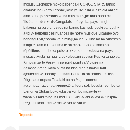
mosusu.Orchestre moko babengaki CONGO STARS,tango
ekomaki na Sierra Leonne,Kolo ya BAR<br /> azalaki obligé
alakisa ba passeports ya ba musiciens,po bato bandima qu
´ils étaient des vrais Congolais.Lel´oyo ba pays mingi
bakoma na ba orchestres na bango,kasi soki oyoki yango,il y
a<br /> toujours des nuances de notre musique.Likambo oyo
bobengi Exil,ebanda kala mingi,ba vieux Tino na ba orhestres
mingi etikala kutu kobima te na mboka.Basala kaka ba
répétitions na mboka,puis<br /> bakende kobeta na pays
mosusu.Mista na ngai Libek abosani section Pop ya tango ya
Kimpuanza to Para-Fifi na rond point ya Victoire na
Assossa.Atangi kaka Mista na biso Medis,mais il faut
ajouter<br /> Johnny na chant,Pablo Ilo na drums et Crispin-
Régis aux orgues.Tozalaki pe na Mujos comme
accompagnateur ya typique.D´ailleurs soki boyoki nzembo ya
Elengi ya Stukas,bokoyoka ba kombo nioso<br />
wana.Naseki mingi na mot EXIL. <br /> <br /> <br /> Crispin-
Régis Lukoki <br /> <br /> <br /> <br />
Répondre