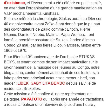
d’existence,
et l’événement a été célébré en petit comité,
en attendant l’organisation d’une grande manifestation en
V.I.P prochainement à Kinshasa.
Si on se réfère à la chronologie, Stukas aurait pu fêter son
40 e anniversaire avant Zaïko étant donné que la plupart
des co-fondateurs de Zaïko comme : Enoch, Pierre
Nkumu, Damien Ndebo, Matima, Papa Wemba… ont
formé la première ossature de Stukas, fondée à Immo
Congo(20 mai) par les frères Diop, Narcisse, Milton entre
1969 et 1970.
e
Pour fêter le 40
anniversaire de l’orchestre STUKAS
BOYS, et tenant compte de son impact particulier sur le
rayonnement de la musique des jeunes au Congo, notre
blog a tenu, conformément au souhait de ses lecteurs, à
faire parler son principal acteur, son meneur, bref, son
leader :
LIBEK GABY LITA BEMBO
depuis sa ville de
résidence , Bruxelles.
Cette mission a été confiée à notre représentant en
Belgique,
PAPATOTO
qui, après une année de tractations,
a réussi à réaliser une interview de plus d’une heure ,