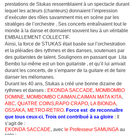
prestations de Stukas ressemblaient à un spectacle durant
lequel les acteurs (chanteurs) donnaient l’impression
d’exécuter des rôles savamment mis en scène par les
stratèges de l’orchestre . Ses concerts entraînaient tout le
monde à la danse et donnaient souvent lieu à un véritable
EMBALLEMENT COLLECTIF.
Ainsi, la force de STUKAS était basée sur l’orchestration
et la pléiades des rythmes et des danses, soutenues par
des guitaristes de talent. Soulignons en passant que Lita
Bembo lui-même est un bon guitariste , et qu’il lui arrivait
durant les concerts, de s’emparer de la guitare et de faire
danser les mélomanes.
Durant les 40 ans, Stukas a créé une bonne dizaine de
rythmes et danses :
EKONDA SACCADE
,
MOMBOMBO
DOMINE
,
MOMBOMBO CAIMAN
,
CAIMAN MATA KITA
,
ABC
,
QUATRE COINS
,
RAPO CRAPO
,
LA BIONDA
,
OSSAKA
,
METRO-RETRO
.
Force est de reconnaître
que tous ceux-ci, Trois ont contribué à sa gloire
: Il
s’agit de :
EKONDA SACCADE
, avec
le Professeur SAMUNGA
au
solo ;