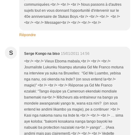
communiquées.<br /> <br /> <br /> Nous passons à d'autres
sujets tout en vous donnant l'opportunité d'intervenir sur le
40e anniversaire de Stukas Boys.<br /> <br /> <br /> <br />
<br /> <br /> Messager<br /> <br /> <br /> <br />
Répondre
S
Serge Kongo na biso
15/01/2011 14:56
<br /> <br /> Vieux Eboma mabala,<br /> <br /> <br />
Journaliste Lukunku Nsampu atunaka Gd Me Franco motuna
na interview ya suka na Bruxelles: “Gd Me Luambo, yebisa
nga nanu, osi okenda na Inde? (on sous entend la<br />
magie)” <br /> <br /> <br /> Réponse ya Gd Me Franco
ezalaki: “Tango équipe ya Cameroun ekendaki mondiale
bamemaki na<br /> féticheurs ata entraineur na bango ya
mondele awanganaki yango te, wana eza nini? (on sous
entend ke andimi likambo ya magie), pe a continuer :<br />
Kasi nga nakoma nanu na Inde te.<br /> <br /> <br /> … sima
aye koloba: “bakomi kosakana nanga tango bayoki ke
nabuaki ba protection nazalaki na<br /> yango”… (Awa
andimi mais pas clairement).<br /> <br /> <br /> Vedette