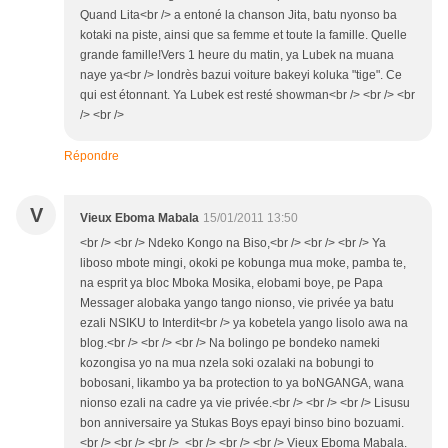
Quand Lita<br /> a entoné la chanson Jita, batu nyonso ba
kotaki na piste, ainsi que sa femme et toute la famille. Quelle
grande famille!Vers 1 heure du matin, ya Lubek na muana
naye ya<br /> londrès bazui voiture bakeyi koluka "tige". Ce
qui est étonnant. Ya Lubek est resté showman<br /> <br /> <br
/> <br />
Répondre
V
Vieux Eboma Mabala
15/01/2011 13:50
<br /> <br /> Ndeko Kongo na Biso,<br /> <br /> <br /> Ya
liboso mbote mingi, okoki pe kobunga mua moke, pamba te,
na esprit ya bloc Mboka Mosika, elobami boye, pe Papa
Messager alobaka yango tango nionso, vie privée ya batu
ezali NSIKU to Interdit<br /> ya kobetela yango lisolo awa na
blog.<br /> <br /> <br /> Na bolingo pe bondeko nameki
kozongisa yo na mua nzela soki ozalaki na bobungi to
bobosani, likambo ya ba protection to ya boNGANGA, wana
nionso ezali na cadre ya vie privée.<br /> <br /> <br /> Lisusu
bon anniversaire ya Stukas Boys epayi binso bino bozuami.
<br /> <br /> <br /> <br /> <br /> <br /> Vieux Eboma Mabala.