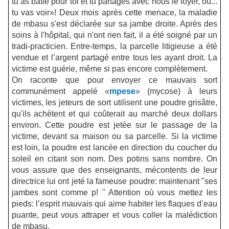
tu as bâtie pour toi et tu partages avec nous le loyer, ou...
tu vas voir»! Deux mois après cette menace, la maladie
de mbasu s'est déclarée sur sa jambe droite. Après des
soins à l'hôpital, qui n'ont rien fait, il a été soigné par un
tradi-practicien. Entre-temps, la parcelle litigieuse a été
vendue et l’argent partagé entre tous les ayant droit. La
victime est guérie, même si pas encore complètement.
On raconte que pour envoyer ce mauvais sort
communément appelé
«
mpese
»
(mycose) à leurs
victimes, les jeteurs de sort utilisent une poudre grisâtre,
qu'ils achètent et qui coûterait au marché deux dollars
environ. Cette poudre est jetée sur le passage de la
victime, devant sa maison ou sa parcelle. Si la victime
est loin, la poudre est lancée en direction du coucher du
soleil en citant son nom. Des potins sans nombre. On
vous assure que des enseignants, mécontents de leur
directrice lui ont jeté la fameuse poudre: maintenant
"
ses
jambes sont comme p!
"
Attention où vous mettez les
pieds: l’esprit mauvais qui aime habiter les flaques d’eau
puante, peut vous attraper et vous coller la malédiction
de mbasu.