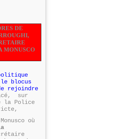
DRES DE
ERROUGHI,
RETAIRE
LA MONUSCO
politique
 le blocus
e rejoindre
cé, sur
e la Police
ricte,
 Monusco où
la
crétaire