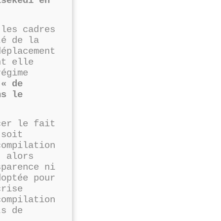
isekedi en
;
 les cadres
té de la
déplacement
nt elle
régime
 « de
ns le
cer le fait
 soit
compilation
, alors
sparence ni
doptée pour
crise
compilation
ts de