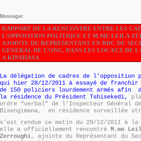
Messager
RAPPORT DE LA RENCONTRE ENTRE LES CA
L’OPPOSITION POLITIQUE ET M.ME LEILA Z
AJOINTE DU REPRESENTANT EN RDC DU SEC
GENERAL DE L’ONU, DANS LES LOCAUX DE 
A KINSHASA
La délégation de cadres de l’opposition 
qui hier 28/12/2011 à essayé de franchir
de 150 policiers lourdement armés afin d
la résidence du Président Tshisekedi,
pla
ordre “verbal” de l’Inspecteur Général d
Bisengimana, en résidence surveillée st
s’est rendue ce matin du 29/12/2011 à la
elle a officiellement rencontré
M.me Lei
Zerroughi
, ajointe du Représentant du Se