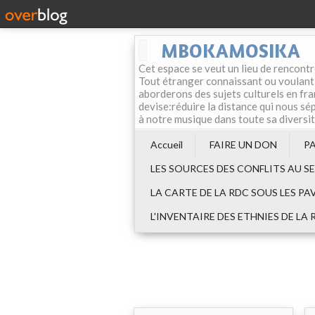
MBOKAMOSIKA
Cet espace se veut un lieu de rencontr
Tout étranger connaissant ou voulant f
aborderons des sujets culturels en fran
devise:réduire la distance qui nous sép
à notre musique dans toute sa diversi
Accueil
FAIRE UN DON
P
LES SOURCES DES CONFLITS AU S
LA CARTE DE LA RDC SOUS LES PA
L'INVENTAIRE DES ETHNIES DE LA 