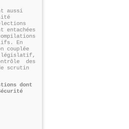
nt aussi
sité
élections
t entachées
compilations
tifs. En
on couplée
législatif,
ontrôle des
e scrutin
stions dont
Sécurité