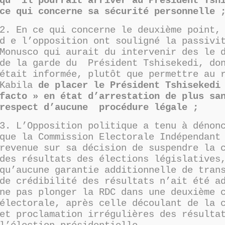
qu’ il pourrait arriver au Président Tsh
ce qui concerne sa sécurité personnelle 
2. En ce qui concerne le deuxième point,
d e l’opposition ont souligné la passivi
Monusco qui aurait du intervenir des le 
de la garde du Président Tshisekedi, do
était informée, plutôt que permettre au 
Kabila
de placer le Président Tshisekedi
facto » en état d’arrestation de plus sa
respect d’aucune procédure légale ;
3. L’Opposition politique a tenu à dénon
que la Commission Electorale Indépendant
revenue sur sa décision de suspendre la 
des résultats des élections législatives
qu’aucune garantie additionnelle de tran
de crédibilité des résultats n’ait été a
ne pas plonger la RDC dans une deuxième 
électorale, après celle découlant de la 
et proclamation irrégulières des résulta