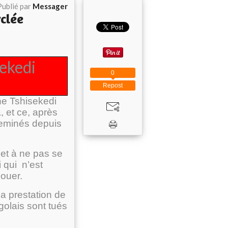
Publié par
Messager
clée
sekedi
0
Repost
ne Tshisekedi
, et ce, après
heminés depuis
 et à ne pas se
i qui n’est
ouer.
a prestation de
olais sont tués