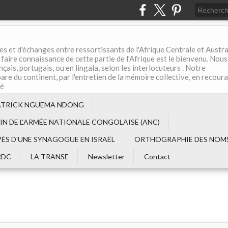
es et d'échanges entre ressortissants de l'Afrique Centrale et Austral
aire connaissance de cette partie de l'Afrique est le bienvenu. Nous
çais, portugais, ou en lingala, selon les interlocuteurs . Notre
are du continent, par l'entretien de la mémoire collective, en recour
té
ATRICK NGUEMA NDONG
EIN DE L‘ARMÉE NATIONALE CONGOLAISE (ANC)
VÉS D'UNE SYNAGOGUE EN ISRAËL
ORTHOGRAPHIE DES NOMS
RDC
LA TRANSE
Newsletter
Contact