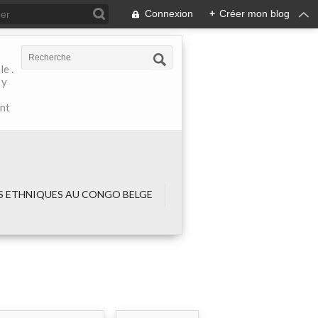
Connexion
+
Créer mon blog
e .
 y
ant
 ETHNIQUES AU CONGO BELGE