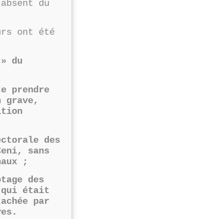
 absent du
urs ont été
» du
e prendre
n grave,
ition
torale des
Ceni, sans
naux ;
tage des
 qui était
tachée par
ves.