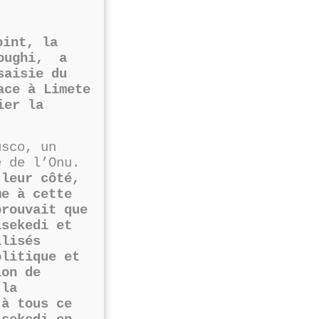
oint, la
roughi, a
saisie du
ace à Limete
ier la
usco, un
é de l’Onu.
 leur côté,
e à cette
prouvait que
isekedi et
ilisés
olitique et
ion de
 la
 à tous ce