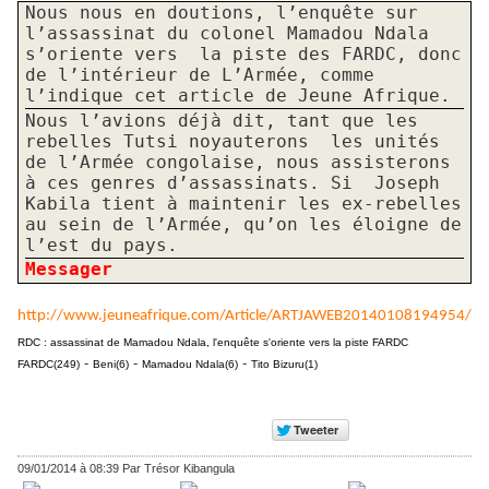
Nous nous en doutions, l’enquête sur
l’assassinat du colonel Mamadou Ndala
s’oriente vers
la piste des FARDC, donc
de l’intérieur de L’Armée, comme
l’indique cet article de Jeune Afrique.
Nous l’avions déjà dit, tant que les
rebelles Tutsi noyauterons
les unités
de l’Armée congolaise, nous assisterons
à ces genres d’assassinats. Si
Joseph
Kabila tient à maintenir les ex-rebelles
au sein de l’Armée, qu’on les éloigne de
l’est du pays.
Messager
http://www.jeuneafrique.com/Article/ARTJAWEB20140108194954/
RDC : assassinat de Mamadou Ndala, l'enquête s'oriente vers la piste FARDC
-
-
-
FARDC(249)
Beni(6)
Mamadou Ndala(6)
Tito Bizuru(1)
09/01/2014 à 08:39
Par Trésor Kibangula