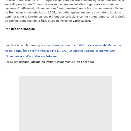
pu faire : neutraliser l'ADF". "Depuis 2009 (date de leur affectation), ils ont transformé la
zone d'opération de Ruwenzori - où se cachent les rebelles ougandais - en zone de
commerce", affirme-t-il, dénonçant des "arrangements" entre le commandement militaire
de Beni et les chefs rebelles de l'ADF. L'enquête qui est en cours devra donc également
apporter toute la lumière sur ces prétendues collusions contre-nature entre certains chefs
de l'armée dans l'est de la RDC et les hommes de
Jamil Mukulu
.
________
Par
Trésor Kibangula
Lire l'article sur Jeuneafrique.com :
Crise dans le Kivu | RDC : assassinat de Mamadou
Ndala, l'enquête s'oriente vers la piste FARDC | Jeuneafrique.com - le premier site
d'information et d'actualité sur l'Afrique
Follow us:
@jeune_afrique on Twitter
|
jeuneafrique1 on Facebook
.