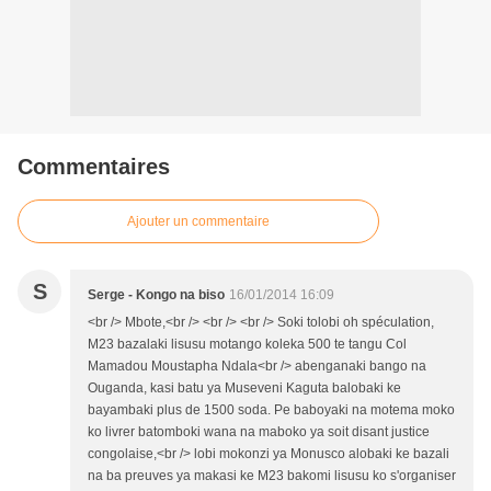
Commentaires
Ajouter un commentaire
S
Serge - Kongo na biso
16/01/2014 16:09
<br /> Mbote,<br /> <br /> <br /> Soki tolobi oh spéculation,
M23 bazalaki lisusu motango koleka 500 te tangu Col
Mamadou Moustapha Ndala<br /> abenganaki bango na
Ouganda, kasi batu ya Museveni Kaguta balobaki ke
bayambaki plus de 1500 soda. Pe baboyaki na motema moko
ko livrer batomboki wana na maboko ya soit disant justice
congolaise,<br /> lobi mokonzi ya Monusco alobaki ke bazali
na ba preuves ya makasi ke M23 bakomi lisusu ko s'organiser