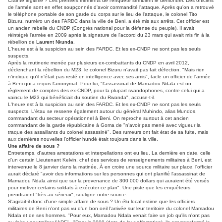
Crainte légitime ? Les premiers éléments de l'enquête semblent le démontrer. Des officiers
de l'armée sont en effet soupçonnés d'avoir commandité l'attaque. Après qu'on a retrouvé
le téléphone portable de son garde du corps sur le lieu de l'attaque, le colonel Tito
Bizuru, numéro un des FARDC dans la ville de Beni, a été mis aux arrêts. Cet officier est
un ancien rebelle du CNDP (Congrès national pour la défense du peuple). Il avait
réintégré l'armée en 2009 après la signature de l'accord du 23 mars qui avait mis fin à la
rébellion de
Laurent Nkunda
.
L'heure est à la suspicion au sein des FARDC. Et les ex-CNDP ne sont pas les seuls
suspects.
Après la mutinerie menée par plusieurs ex-combattants du CNDP en avril 2012,
déclenchant la rébellion du M23, le colonel Bizuru n'avait pas fait défection. "Mais rien
n'indique qu'il n'était pas resté en intelligence avec ses amis", tacle un officier de l'armée
à Beni qui a requis l'anonymat. Pour lui, "l'assassinat de Mamadou Ndala est un
règlement de comptes des ex-CNDP, pour la plupart rwandophones, contre celui qui a
vaincu le M23 qui bénéficiait du soutien du Rwanda", accuse-t-il.
L'heure est à la suspicion au sein des FARDC. Et les ex-CNDP ne sont pas les seuls
suspects. L'étau se resserre également autour du général Muhindo, alias Mundos,
commandant du secteur opérationnel à Beni. On reproche surtout à cet ancien
commandant de la garde républicaine à Goma de "n'avoir pas mené avec vigueur la
traque des assaillants du colonel assassiné". Des rumeurs ont fait état de sa fuite, mais
aux dernières nouvelles l'officier hundé était toujours dans la ville.
Une affaire de sous ?
Entretemps, d'autres arrestations et interpellations ont eu lieu. La dernière en date, celle
d'un certain Lieutenant Kelvin, chef des services de renseignements militaires à Beni, est
intervenue le 8 janvier dans la matinée. À en croire une source militaire sur place, l'officier
aurait déclaré "avoir des informations sur les personnes qui ont planifié l'assassinat de
Mamadou Ndala ainsi que sur la provenance de 300 000 dollars qui auraient été versés
pour motiver certains soldats à exécuter ce plan". Une piste que les enquêteurs
prendraient "très au sérieux", souligne notre source.
S'agirait-il donc d'une simple affaire de sous ? Un élu local estime que les officiers
militaires de Beni n'ont pas vu d'un bon oeil l'arrivée sur leur territoire du colonel Mamadou
Ndala et de ses hommes. "Pour eux, Mamadou Ndala venait faire un job qu'ils n'ont pas