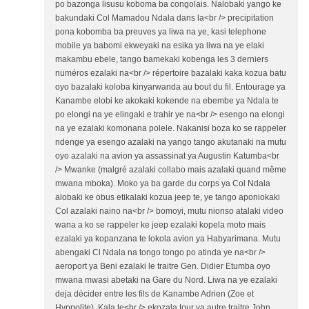
po bazonga lisusu koboma ba congolais. Nalobaki yango ke
bakundaki Col Mamadou Ndala dans la<br /> precipitation
pona kobomba ba preuves ya liwa na ye, kasi telephone
mobile ya babomi ekweyaki na esika ya liwa na ye elaki
makambu ebele, tango bamekaki kobenga les 3 derniers
numéros ezalaki na<br /> répertoire bazalaki kaka kozua batu
oyo bazalaki koloba kinyarwanda au bout du fil. Entourage ya
Kanambe elobi ke akokaki kokende na ebembe ya Ndala te
po elongi na ye elingaki e trahir ye na<br /> esengo na elongi
na ye ezalaki komonana polele. Nakanisi boza ko se rappeler
ndenge ya esengo azalaki na yango tango akutanaki na mutu
oyo azalaki na avion ya assassinat ya Augustin Katumba<br
/> Mwanke (malgré azalaki collabo mais azalaki quand même
mwana mboka). Moko ya ba garde du corps ya Col Ndala
alobaki ke obus etikalaki kozua jeep te, ye tango aponiokaki
Col azalaki naino na<br /> bomoyi, mutu nionso atalaki video
wana a ko se rappeler ke jeep ezalaki kopela moto mais
ezalaki ya kopanzana te lokola avion ya Habyarimana. Mutu
abengaki Cl Ndala na tongo tongo po atinda ye na<br />
aeroport ya Beni ezalaki le traitre Gen. Didier Etumba oyo
mwana mwasi abetaki na Gare du Nord. Liwa na ye ezalaki
deja décider entre les fils de Kanambe Adrien (Zoe et
Hyppolite). Kala te<br /> ekozala tour ya autre traitre John