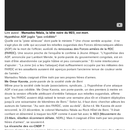
Lire aussi :
Mamadou Ndala, la bête noire du M23, est mort.
Hypothèse ADF jugée "pas crédible"
Quelle est la "piste sérieuse" dont parle le ministre ? Une chose semble acquise : il ne
s'agit plus de celle qui accusait les rebelles ougandais des Forces démocratiques alliées
(ADF) de la mort de l'officier, auréolé du
renouveau des Forces armées de la RDC
(FARDC)
. Une source proche de l'enquête le confirme à
Jeune Afrique
. "L'hypothèse des
ADF, annoncée par Lambert Mende, le porte-parole du gouvernement congolais, est en
train d'être abandonnée car jugée hâtive et peu convaincante." Et notre interlocuteur
d'ajouter : "La zone [où a lieu l'attaque] était suffisamment occupée par les militaires des
FARDC et les assaillants auraient été aperçus portant l'ancienne tenue de couleur verte
de l'armée."
Mamadou Ndala craignait d'être trahi par ses propres frères d'armes.
Me Omar Kavota
,
porte-parole de la société civile de Beni
Même pour la société civile locale (associations, syndicats…), l'hypothèse d'une attaque
ADF n'est pas crédible. Me Omar Kavota, son porte-parole, un des premiers à mettre en
doute la version officielle attribuant d'emblée l'attaque aux rebelles ougandais, affirme
que "les FARDC avaient déjà ratissé le terrain une semaine plus tôt et s'étaient déployées
jusqu'à une soixantaine de kilomètres de Beni." Selon lui, il faut donc chercher ailleurs les
auteurs de l'attentat. "Au sein des FARDC, voire au-delà", lâche-t-il. Me Kavota dit avoir
rencontré, le 23 décembre, le colonel Mamadou Ndala au Rock Hôtel de Beni. "Il était
confiant et déterminé à traquer les ADF comme il avait fait avec le
M23 [Mouvement du
23-Mars, rébellion récemment défaite
, NDRL]. Mais il craignait d'être trahi par ses propres
frères d'armes", se souvient-il.
La révanche des ex-CNDP ?