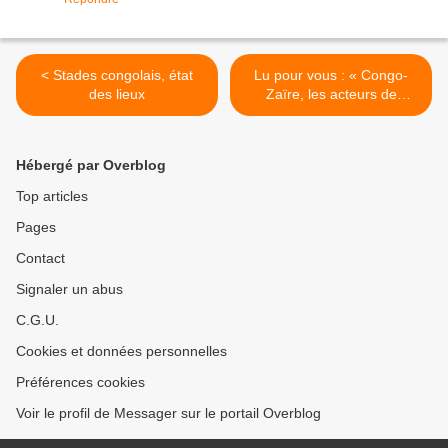
< Stades congolais, état
Lu pour vous : « Congo-
des lieux
Zaïre, les acteurs de
l’histoire » >
Hébergé par Overblog
Top articles
Pages
Contact
Signaler un abus
C.G.U.
Cookies et données personnelles
Préférences cookies
Voir le profil de Messager sur le portail Overblog