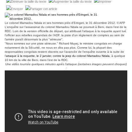
Le colonel Mamadou Ndala et ses hommes près d'Eringeti, le 31 décembre 2012.
© AFP
L'enquête sur l'assassinat du colonel Mamadou Ndala se poursuit à Beni, dans l'est de la
RDC. Loin de la version officielle de départ, qui attribuait l'attaque à la roquette ayant tué
l'officier aux rebelles ougandais de l'ADF, la piste d'un règlement de comptes au sein de
l'armée paraît désormais la plus "sérieuse".
"Nous sommes sur une piste sérieuse." Richard Muyej, le ministre congolais en charge
notamment de la Sécurité, ne nous en dira pas plus. Comme lui, la plupart des
responsables congolais restent discrets sur l'avancée de l'enquête ouverte à la suite de
l'
attaque à la roquette, le 2 janvier, contre la jeep du colonel Mamadou Ndala
, à quelque
10 km de la ville de Beni, dans l'est de la RDC.
Une vidéo tournée quelques minutes après l'attaque (certaines images peuvent choquer)
: