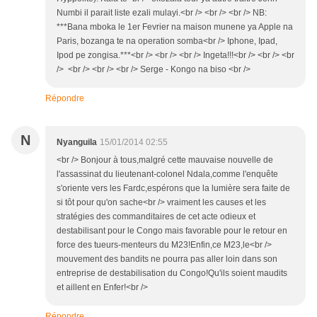
Numbi il parait liste ezali mulayi.<br /> <br /> <br /> NB:
***Bana mboka le 1er Fevrier na maison munene ya Apple na
Paris, bozanga te na operation somba<br /> Iphone, Ipad,
Ipod pe zongisa.***<br /> <br /> <br /> Ingeta!!!<br /> <br /> <br
/> <br /> <br /> <br /> Serge - Kongo na biso <br />
Répondre
N
Nyanguila
15/01/2014 02:55
<br /> Bonjour à tous,malgré cette mauvaise nouvelle de
l'assassinat du lieutenant-colonel Ndala,comme l'enquête
s'oriente vers les Fardc,espérons que la lumière sera faite de
si tôt pour qu'on sache<br /> vraiment les causes et les
stratégies des commanditaires de cet acte odieux et
destabilisant pour le Congo mais favorable pour le retour en
force des tueurs-menteurs du M23!Enfin,ce M23,le<br />
mouvement des bandits ne pourra pas aller loin dans son
entreprise de destabilisation du Congo!Qu'ils soient maudits
et aillent en Enfer!<br />
Répondre