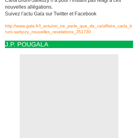
Carla Bruni-Sarkozy n’a pour l’instant pas réagi à ces
nouvelles allégations.
Suivez l'actu Gala sur Twitter et Facebook
http://www.gala.fr/l_actu/on_ne_parle_que_de_ca/affaire_carla_b
runi-sarkozy_nouvelles_revelations_251730
J.P. POUGALA