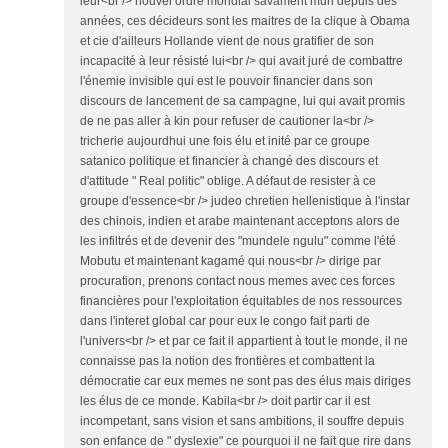
leur<br /> nouvel ordre mondial savament muri dépuis des
années, ces décideurs sont les maitres de la clique à Obama
et cie d'ailleurs Hollande vient de nous gratifier de son
incapacité à leur résisté lui<br /> qui avait juré de combattre
l'énemie invisible qui est le pouvoir financier dans son
discours de lancement de sa campagne, lui qui avait promis
de ne pas aller à kin pour refuser de cautioner la<br />
tricherie aujourdhui une fois élu et inité par ce groupe
satanico politique et financier à changé des discours et
d'attitude " Real politic" oblige. A défaut de resister à ce
groupe d'essence<br /> judeo chretien hellenistique à l'instar
des chinois, indien et arabe maintenant acceptons alors de
les infiltrés et de devenir des "mundele ngulu" comme l'été
Mobutu et maintenant kagamé qui nous<br /> dirige par
procuration, prenons contact nous memes avec ces forces
financières pour l'exploitation équitables de nos ressources
dans l'interet global car pour eux le congo fait parti de
l'univers<br /> et par ce fait il appartient à tout le monde, il ne
connaisse pas la notion des frontières et combattent la
démocratie car eux memes ne sont pas des élus mais diriges
les élus de ce monde. Kabila<br /> doit partir car il est
incompetant, sans vision et sans ambitions, il souffre depuis
son enfance de " dyslexie" ce pourquoi il ne fait que rire dans