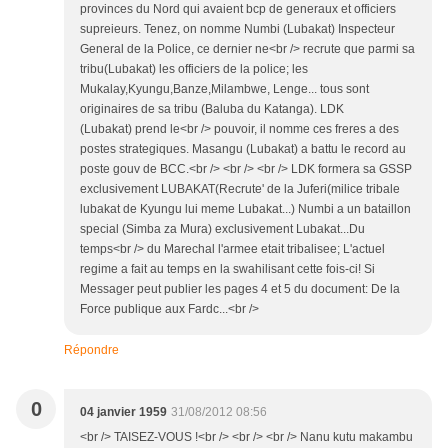
provinces du Nord qui avaient bcp de generaux et officiers
supreieurs. Tenez, on nomme Numbi (Lubakat) Inspecteur
General de la Police, ce dernier ne<br /> recrute que parmi sa
tribu(Lubakat) les officiers de la police; les
Mukalay,Kyungu,Banze,Milambwe, Lenge... tous sont
originaires de sa tribu (Baluba du Katanga). LDK
(Lubakat) prend le<br /> pouvoir, il nomme ces freres a des
postes strategiques. Masangu (Lubakat) a battu le record au
poste gouv de BCC.<br /> <br /> <br /> LDK formera sa GSSP
exclusivement LUBAKAT(Recrute' de la Juferi(milice tribale
lubakat de Kyungu lui meme Lubakat...) Numbi a un bataillon
special (Simba za Mura) exclusivement Lubakat...Du
temps<br /> du Marechal l'armee etait tribalisee; L'actuel
regime a fait au temps en la swahilisant cette fois-ci! Si
Messager peut publier les pages 4 et 5 du document: De la
Force publique aux Fardc...<br />
Répondre
0
04 janvier 1959
31/08/2012 08:56
<br /> TAISEZ-VOUS !<br /> <br /> <br /> Nanu kutu makambu