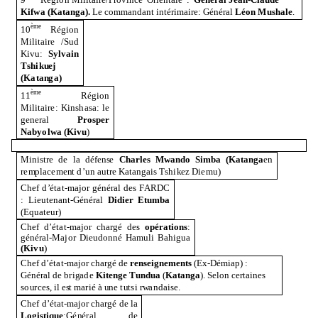
K
if
w
a
(
K
ata
n
g
a)
.
L
e c
o
mm
a
n
d
a
n
t
i
n
té
r
i
m
a
ir
e
: Gé
n
é
r
al
L
é
o
n
M
u
s
h
a
l
e
.
è
m
e
10
R
é
g
i
o
n
Mi
l
itaire
/
S
u
d
Ki
v
u
:
S
y
l
va
in
T
s
h
i
k
u
ej
(Kata
n
ga
)
è
m
e
11
R
é
g
i
o
n
Mi
l
itair
e
: K
i
n
s
h
asa: le
g
e
n
e
r
al
Pr
o
s
per
N
a
b
yo
l
w
a
(K
i
v
u
)
Mi
n
i
s
tre
d
e la
d
é
f
e
ns
e
C
h
a
rles
Mw
a
n
d
o S
i
m
ba
(Kata
n
g
a
en
r
e
m
p
lac
e
m
e
n
t
d
’
u
n
a
u
tre
K
at
a
ng
a
is
T
sh
i
k
ez Di
e
mu
)
Ch
e
f
d
’
ét
a
t-
m
a
j
o
r
g
é
n
é
r
al
d
es
F
A
R
D
C
:
L
ie
u
te
n
a
n
t
-
G
é
n
é
r
al
Didier
E
t
u
m
ba
(
E
q
u
ate
u
r
)
Ch
e
f
d
’
ét
a
t-
m
a
j
o
r c
h
a
r
g
é
d
es
o
pér
at
i
o
ns
:
g
é
n
é
r
a
l
-
M
a
j
o
r Die
u
do
nn
é H
a
m
u
li
B
a
h
i
g
u
a
(K
i
v
u
)
Ch
e
f
d
’
ét
a
t-
m
a
j
o
r c
h
a
r
g
é
d
e
r
e
n
s
ei
g
n
e
m
e
nts
(Ex
-
D
é
m
ia
p
) :
Gé
n
é
r
al
d
e
br
i
g
a
d
e
K
iten
g
e
T
u
n
d
u
a
(
Kata
n
g
a
)
. Sel
o
n c
er
tai
n
es
s
o
u
r
c
e
s
, il e
s
t
m
a
r
ié à
un
e
t
u
t
s
i
r
w
a
n
d
aise.
Ch
e
f
d
’
ét
a
t-
m
a
j
o
r c
h
a
r
g
é
d
e la
L
og
i
s
t
iq
u
e
:G
é
n
é
r
al
d
e