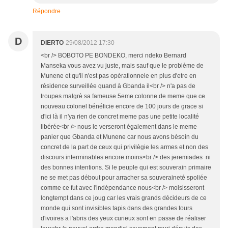
Répondre
D
DIERTO
29/08/2012 17:30
<br /> BOBOTO PE BONDEKO, merci ndeko Bernard
Manseka vous avez vu juste, mais sauf que le problème de
Munene et qu'il n'est pas opérationnele en plus d'etre en
résidence surveillée quand à Gbanda il<br /> n'a pas de
troupes malgrè sa fameuse 5eme colonne de meme que ce
nouveau colonel bénéficie encore de 100 jours de grace si
d'ici là il n'ya rien de concret meme pas une petite localité
libérée<br /> nous le verseront également dans le meme
panier que Gbanda et Munene car nous avons bésoin du
concret de la part de ceux qui privilègie les armes et non des
discours interminables encore moins<br /> des jeremiades ni
des bonnes intentions. Si le peuple qui est souverain primaire
ne se met pas débout pour arracher sa souveraineté spoliée
comme ce fut avec l'indépendance nous<br /> moisisseront
longtempt dans ce joug car les vrais grands décideurs de ce
monde qui sont invisibles tapis dans des grandes tours
d'ivoires a l'abris des yeux curieux sont en passe de réaliser