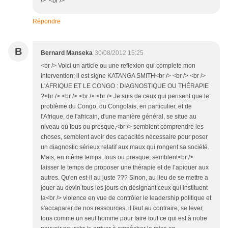
/> <br />
Répondre
B
Bernard Manseka
30/08/2012 15:25
<br /> Voici un article ou une reflexion qui complete mon
intervention; il est signe KATANGA SMITH<br /> <br /> <br />
L'AFRIQUE ET LE CONGO : DIAGNOSTIQUE OU THÉRAPIE
?<br /> <br /> <br /> <br /> Je suis de ceux qui pensent que le
problème du Congo, du Congolais, en particulier, et de
l'Afrique, de l'africain, d'une manière général, se situe au
niveau où tous ou presque,<br /> semblent comprendre les
choses, semblent avoir des capacités nécessaire pour poser
un diagnostic sérieux relatif aux maux qui rongent sa société.
Mais, en même temps, tous ou presque, semblent<br />
laisser le temps de proposer une thérapie et de l’apiquer aux
autres. Qu'en est-il au juste ??? Sinon, au lieu de se mettre a
jouer au devin tous les jours en désignant ceux qui instituent
la<br /> violence en vue de contrôler le leadership politique et
s'accaparer de nos ressources, il faut au contraire, se lever,
tous comme un seul homme pour faire tout ce qui est à notre