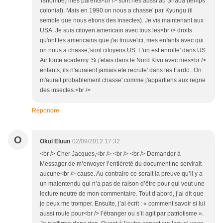
Tshombe) mes parents<br /> sont nes aussi au Shaba (temps
colonial). Mais en 1990 on nous a chasse' par Kyungu (il
semble que nous etions des insectes). Je vis maintenant aux
USA. Je suis citoyen americain avec tous les<br /> droits
qu'ont les americains que j'ai trouve'ici, mes enfants avec qui
on nous a chasse,'sont citoyens US. L'un est enrolle' dans US
Air force academy. Si j'etais dans le Nord Kivu avec mes<br />
enfants; ils n'auraient jamais ete recrute' dans les Fardc...On
m'aurait probablement chasse' comme j'appartiens aux regne
des insectes.<br />
Répondre
O
Okul Eluun
02/09/2012 17:32
<br /> Cher Jacques,<br /> <br /> <br /> Demander à
Messager de m’envoyer l’entièreté du document ne servirait
aucune<br /> cause. Au contraire ce serait la preuve qu’il y a
un malentendu qui n’a pas de raison d’être pour qui veut une
lecture neutre de mon commentaire. Tout d’abord, j’ai dit que
je peux me tromper. Ensuite, j’ai écrit : « comment savoir si lui
aussi roule pour<br /> l’étranger ou s’il agit par patriotisme ».