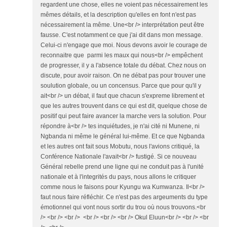
regardent une chose, elles ne voient pas nécessairement les
mêmes détails, et la description qu'elles en font n'est pas
nécessairement la même. Une<br /> interprétation peut être
fausse. C'est notamment ce que j'ai dit dans mon message.
Celui-ci n'engage que moi. Nous devons avoir le courage de
reconnaitre que parmi les maux qui nous<br /> empêchent
de progresser, il y a l'absence totale du débat. Chez nous on
discute, pour avoir raison. On ne débat pas pour trouver une
soulution globale, ou un concensus. Parce que pour qu'il y
ait<br /> un débat, il faut que chacun s'expreme librement et
que les autres trouvent dans ce qui est dit, quelque chose de
positif qui peut faire avancer la marche vers la solution. Pour
répondre à<br /> tes inquiétudes, je n'ai cité ni Munene, ni
Ngbanda ni même le général lui-même. Et ce que Ngbanda
et les autres ont fait sous Mobutu, nous l'avions critiqué, la
Conférence Nationale l'avait<br /> fustigé. Si ce nouveau
Général rebelle prend une ligne qui ne conduit pas à l'unité
nationale et à l'integrités du pays, nous allons le critiquer
comme nous le faisons pour Kyungu wa Kumwanza. Il<br />
faut nous faire réfléchir. Ce n'est pas des argeuments du type
émotionnel qui vont nous sortir du trou où nous trouvons.<br
/> <br /> <br /> <br /> <br /> <br /> Okul Eluun<br /> <br /> <br