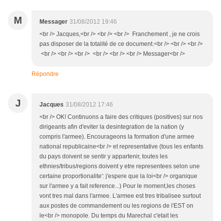
M
Messager
31/08/2012 19:46
<br /> Jacques,<br /> <br /> <br /> Franchement , je ne crois
pas disposer de la totalité de ce document.<br /> <br /> <br />
<br /> <br /> <br /> <br /> <br /> <br /> Messager<br />
Répondre
J
Jacques
31/08/2012 17:46
<br /> OK! Continuons a faire des critiques (positives) sur nos
dirigeants afin d'eviter la desintegration de la nation (y
compris l'armee). Encourageons la formation d'une armee
national republicaine<br /> et representative (tous les enfants
du pays doivent se sentir y appartenir, toutes les
ethnies/tribus/regions doivent y etre representees selon une
certaine proportionalite': j'espere que la loi<br /> organique
sur l'armee y a fait reference...) Pour le moment,les choses
vont tres mal dans l'armee. L'armee est tres tribalisee surtout
aux postes de commandement ou les regions de l'EST on
le<br /> monopole. Du temps du Marechal c'etait les