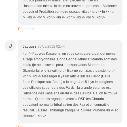
pouvoir pour<br /> arriver à empêcher la mise en
l'instauration mieux, la mise en œuvre du processus Violence-
pouvoir et Prédation sur notre espace vitale.<br /> <br /> <br
/> <br /> <br /> <br /> <br /> <br /> <br /> <br /> <br />
Répondre
J
Jacques
30/08/2012 02:44
<br /> Pauvres Kasaiens, on vous combattrera partout meme
a l'age embryonnaire. Donc Gabriel Mbuy et Maindo sont des
bilulu (je ne le savais pas). Laissons alors Munene ou
Gbanda faire le travail.<br /> Eux ne sont pas tribaliste.<br />
<br /> <br /> Messager il ya un article sur les Fardc (De la
force Publique aux Fardc) a la page 4 et 5 il ya les origines
des officiers superieurs des Fardc ; la grande surprise est
l'absence des Kasaiens ou<br /> des Baluba. Ca, on le trouve
normal. Quand ils regnaient avec la DSP les Gbanda
trouvaient normal la tribalisation des Faz et on connait le
resultat. Laisser Tshibangu tranquille. Suivez Munene<br /> et
Honore'...<br />