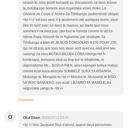
ebandi te, bino bosili bobandi ba discussions na bino, toboyi
te, boloba oyo bomoni, kasi boyebaka eloko moko, Le
Général de Corps d´Armée Za Tshibangu (authenticité oblige)
<br /> n´est pas seul, il a seulement cité quelques noms, peut-
être ils sont avec lui dans le maquis, au stade que nous
sommes il ne peut pas citer tout le monde comme le dit lui-
même Papa Honoré<br /> Ngbanda, par stratègie, Za
Tshibangu a bien dit JE SUIS CONGOLAIS A 100 POUR 100,
qui ne dit pas que tous nos vieux sont avec lui, wait and see,
nasengi na bino BOTIKA BILOBA-LOBA ndenge<br />
bomesana, bosuana déjà ya trop sur le tribalisme, le
régionalisme etc... BOZUA RIEN, alors esengeli botiya matoyi,
mikolo ezali koya ekozala SOMBELE SUKA YA BISANGA.
Mokongo te, Mongala te,<br /> Moluba te, Mosuahili te BISO
NIONSO BANDEKO, oyo ezali LIKAMBO YA MABELE, ba
négociaka yango te.<br />
Répondre
O
Okul Eluun
30/08/2012 23:45
<br /> Non Jacques! Tout d'abord, quand deux personnes