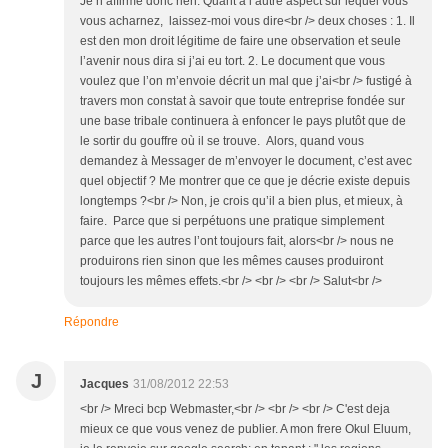
Je n’affirme donc rien. Quant à l’autre aspect sur lequel vous
vous acharnez, laissez-moi vous dire<br /> deux choses : 1. Il
est den mon droit légitime de faire une observation et seule
l’avenir nous dira si j’ai eu tort. 2. Le document que vous
voulez que l’on m’envoie décrit un mal que j’ai<br /> fustigé à
travers mon constat à savoir que toute entreprise fondée sur
une base tribale continuera à enfoncer le pays plutôt que de
le sortir du gouffre où il se trouve. Alors, quand vous
demandez à Messager de m’envoyer le document, c’est avec
quel objectif ? Me montrer que ce que je décrie existe depuis
longtemps ?<br /> Non, je crois qu’il a bien plus, et mieux, à
faire. Parce que si perpétuons une pratique simplement
parce que les autres l’ont toujours fait, alors<br /> nous ne
produirons rien sinon que les mêmes causes produiront
toujours les mêmes effets.<br /> <br /> <br /> Salut<br />
Répondre
J
Jacques
31/08/2012 22:53
<br /> Mreci bcp Webmaster,<br /> <br /> <br /> C'est deja
mieux ce que vous venez de publier. A mon frere Okul Eluum,