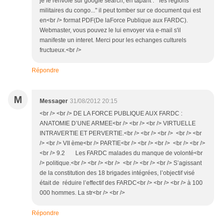
je le renvoie sur google search; en tapant : " les regions
militaires du congo..." il peut tomber sur ce document qui est
en<br /> format PDF(De laForce Publique aux FARDC).
Webmaster, vous pouvez le lui envoyer via e-mail s'il
manifeste un interet. Merci pour les echanges culturels
fructueux.<br />
Répondre
M
Messager
31/08/2012 20:15
<br /> <br /> DE LA FORCE PUBLIQUE AUX FARDC :
ANATOMIE D’UNE ARMEE<br /> <br /> <br /> VIRTUELLE
INTRAVERTIE ET PERVERTIE.<br /> <br /> <br /> <br /> <br
/> <br /> VII ème<br /> PARTIE<br /> <br /> <br /> <br /> <br />
<br /> 9.2 Les FARDC malades du manque de volonté<br
/> politique.<br /> <br /> <br /> <br /> <br /> <br /> S’agissant
de la constitution des 18 brigades intégrées, l’objectif visé
était de réduire l’effectif des FARDC<br /> <br /> <br /> à 100
000 hommes. La str<br /> <br />
Répondre