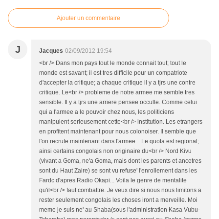
Ajouter un commentaire
J
Jacques
02/09/2012 19:54
<br /> Dans mon pays tout le monde connait tout; tout le
monde est savant; il est tres difficile pour un compatriote
d'accepter la critique; a chaque critique il y a tjrs une contre
critique. Le<br /> probleme de notre armee me semble tres
sensible. Il y a tjrs une arriere pensee occulte. Comme celui
qui a l'armee a le pouvoir chez nous, les politiciens
manipulent serieusement cette<br /> institution. Les etrangers
en profitent maintenant pour nous colonoiser. Il semble que
l'on recrute maintenant dans l'armee... Le quota est regional;
ainsi certains congolais non originaire du<br /> Nord Kivu
(vivant a Goma, ne'a Goma, mais dont les parents et ancetres
sont du Haut Zaire) se sont vu refuse' l'enrollement dans les
Fardc d'apres Radio Okapi... Voila le genre de mentalite
qu'il<br /> faut combattre. Je veux dire si nous nous limitons a
rester seulement congolais les choses iront a merveille. Moi
meme je suis ne' au Shaba(sous l'administration Kasa Vubu-