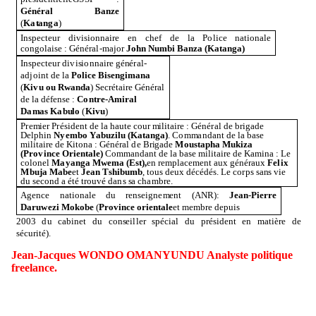
G
éné
ra
l
B
a
nze
(
Ka
t
a
n
g
a
)
I
ns
p
e
c
te
u
r
d
i
v
i
s
i
on
n
ai
r
e en
c
h
ef
d
e la
P
o
lice
n
ati
o
n
ale
c
o
n
go
lai
s
e : Gé
n
é
r
a
l
-
m
a
j
o
r
J
o
hn N
u
m
bi
Ba
nza
(Kata
n
g
a
)
I
ns
p
e
c
te
u
r
d
i
v
i
s
i
on
n
ai
r
e
g
é
n
é
r
a
l
-
a
d
j
o
i
n
t
d
e la
P
o
lice
B
i
s
en
g
i
m
a
na
(
K
i
v
u
o
u R
w
a
n
d
a
) Sec
r
étai
r
e Gé
n
é
r
al
d
e la
d
é
f
e
n
s
e :
C
o
nt
re-
A
m
ir
a
l
D
a
m
a
s
Ka
b
u
lo
(
K
i
v
u
)
P
r
e
m
ier
P
r
éside
n
t
d
e la
h
a
u
te c
o
u
r
m
ili
t
a
ire : Gé
n
é
r
al
d
e
br
i
g
a
d
e
Del
p
h
i
n
N
y
e
m
bo Y
a
b
u
z
ilu
(Kata
n
ga
)
.
C
o
mm
a
n
d
a
n
t
d
e la
b
ase
m
i
l
it
a
ire
d
e Kit
o
n
a : Gé
n
é
r
al
d
e
Br
i
g
a
d
e
Mo
u
s
ta
p
h
a
M
u
k
iza
(
Pr
ov
ince
O
rien
ta
le)
C
o
mm
a
n
d
a
n
t
d
e la
b
ase
m
i
l
it
a
ire
d
e Ka
m
i
n
a :
L
e
c
o
l
o
n
el
Maya
n
g
a
M
w
e
m
a
(
Es
t)
,
en
r
e
m
p
lac
e
m
e
n
t
a
u
x
g
é
n
é
r
a
u
x
Fe
l
ix
M
b
u
j
a
Ma
be
et
J
e
a
n
T
shi
b
u
m
b
, t
o
u
s
d
e
u
x
d
é
c
é
d
és.
L
e c
o
r
p
s
s
a
n
s
v
ie
d
u
s
e
co
n
d a été tr
o
uv
é
d
a
n
s
s
a c
h
a
m
br
e
.
A
g
e
n
ce
n
ati
o
n
ale
d
u
r
e
n
s
ei
gn
e
m
e
n
t
(
ANR):
J
e
a
n
-
Pier
r
e
D
a
ru
w
e
z
i
Mo
k
o
be
(
Pr
ov
ince
o
rien
ta
le
et
m
e
m
br
e
d
e
p
u
is
200
3
d
u c
ab
i
n
et
d
u c
o
ns
ei
l
ler
s
p
é
c
ial
d
u
pr
éside
n
t
e
n
m
atiè
r
e
d
e
s
é
c
u
r
ité
)
.
J
e
a
n
-
Ja
c
qu
e
s WON
D
O
O
M
A
N
Y
U
N
DU An
a
lyste
p
ol
i
tiq
u
e
f
ree
la
n
ce
.