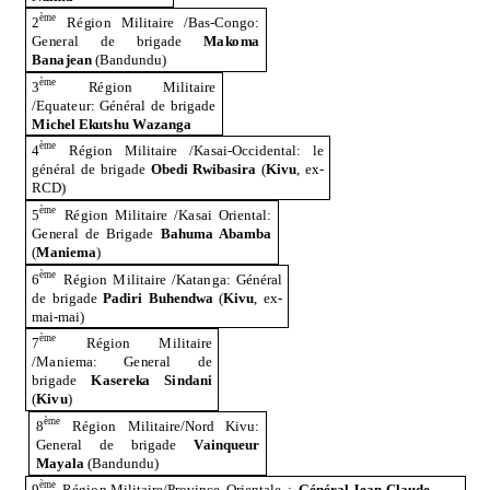
è
m
e
2
R
é
g
i
o
n
M
ili
t
ai
r
e
/
B
a
s
-
C
o
ng
o
:
G
e
n
e
r
al
d
e
br
i
g
a
d
e
M
a
k
o
m
a
Ba
n
aj
e
a
n
(B
a
n
d
un
d
u
)
è
m
e
3
R
é
g
i
o
n
M
ili
t
ai
r
e
/
E
q
u
at
e
u
r
:
Gé
n
é
r
al
d
e
br
i
g
a
d
e
M
ichel
E
k
ut
s
hu W
a
z
a
n
g
a
è
m
e
4
R
é
g
i
o
n
M
ili
t
ai
r
e /K
a
s
a
i-
Oc
c
i
d
e
n
tal: le
g
é
n
é
r
al
d
e
br
i
g
a
d
e
O
bedi R
w
ib
a
s
ira
(
K
i
v
u
, e
x
-
R
C
D)
è
m
e
5
R
é
g
i
o
n
M
ili
t
ai
r
e /K
a
s
ai
O
r
ie
n
tal:
G
e
n
e
r
al
d
e
Br
i
g
a
d
e
B
a
h
u
m
a Ab
a
m
ba
(
M
a
ni
e
m
a
)
è
m
e
6
R
é
g
i
o
n
M
ili
t
ai
r
e
/
Kat
a
nga
:
Gé
n
é
r
al
d
e
br
i
g
a
d
e
P
a
diri
B
u
h
end
w
a
(
K
i
v
u
, ex
-
m
a
i
-
m
a
i)
è
m
e
7
R
é
g
i
o
n
M
ili
t
ai
r
e
/
M
a
n
i
e
m
a
:
G
e
n
e
r
al
d
e
br
i
g
a
d
e
Ka
s
e
r
e
k
a S
i
n
d
a
ni
(
K
i
v
u
)
è
m
e
8
R
é
g
i
o
n M
i
litaire
/
N
or
d
Ki
v
u
:
Ge
n
e
r
al
d
e
br
i
g
a
d
e
V
a
in
q
ueur
M
a
y
a
la
(
B
a
n
d
un
d
u
)
è
m
e
9
R
é
g
i
o
n M
i
litaire
/
P
ro
v
i
n
ce
O
r
ie
n
t
a
le
:
G
éné
ra
l
J
e
an-
Cl
a
u
d
e