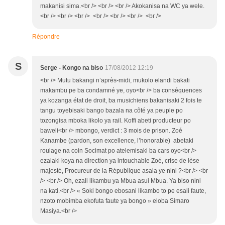
makanisi sima.<br /> <br /> <br /> Akokanisa na WC ya wele.
<br /> <br /> <br /> <br /> <br /> <br /> <br />
Répondre
S
Serge - Kongo na biso
17/08/2012 12:19
<br /> Mutu bakangi n’après-midi, mukolo elandi bakati
makambu pe ba condamné ye, oyo<br /> ba conséquences
ya kozanga état de droit, ba musichiens bakanisaki 2 fois te
tangu toyebisaki bango bazala na côté ya peuple po
tozongisa mboka likolo ya rail. Koffi abeti producteur po
baweli<br /> mbongo, verdict : 3 mois de prison. Zoé
Kanambe (pardon, son excellence, l’honorable) abetaki
roulage na coin Socimat po atelemisaki ba cars oyo<br />
ezalaki koya na direction ya intouchable Zoé, crise de lèse
majesté, Procureur de la République asala ye nini ?<br /> <br
/> <br /> Oh, ezali likambu ya Mbua asui Mbua. Ya biso nini
na kati.<br /> « Soki bongo ebosani likambo to pe esali faute,
nzoto mobimba ekofuta faute ya bongo » eloba Simaro
Masiya.<br />