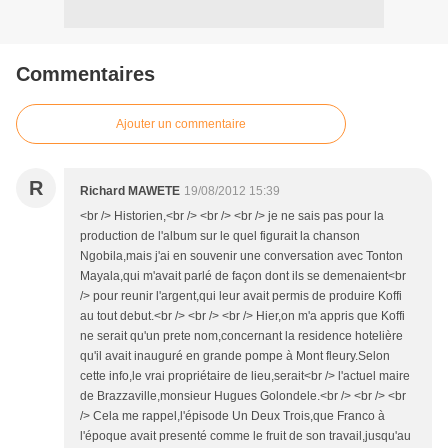
Commentaires
Ajouter un commentaire
R
Richard MAWETE
19/08/2012 15:39
<br /> Historien,<br /> <br /> <br /> je ne sais pas pour la
production de l'album sur le quel figurait la chanson
Ngobila,mais j'ai en souvenir une conversation avec Tonton
Mayala,qui m'avait parlé de façon dont ils se demenaient<br
/> pour reunir l'argent,qui leur avait permis de produire Koffi
au tout debut.<br /> <br /> <br /> Hier,on m'a appris que Koffi
ne serait qu'un prete nom,concernant la residence hotelière
qu'il avait inauguré en grande pompe à Mont fleury.Selon
cette info,le vrai propriétaire de lieu,serait<br /> l'actuel maire
de Brazzaville,monsieur Hugues Golondele.<br /> <br /> <br
/> Cela me rappel,l'épisode Un Deux Trois,que Franco à
l'époque avait presenté comme le fruit de son travail,jusqu'au