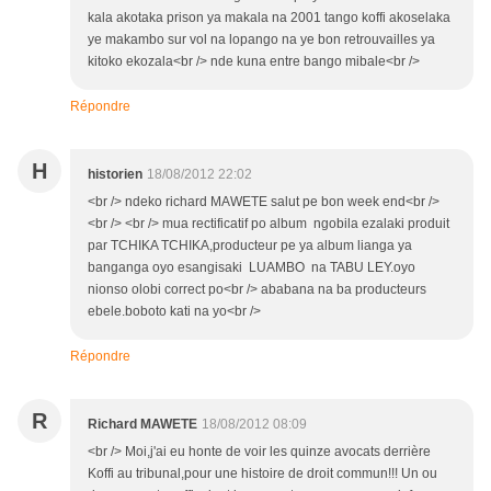
kala akotaka prison ya makala na 2001 tango koffi akoselaka
ye makambo sur vol na lopango na ye bon retrouvailles ya
kitoko ekozala<br /> nde kuna entre bango mibale<br />
Répondre
H
historien
18/08/2012 22:02
<br /> ndeko richard MAWETE salut pe bon week end<br />
<br /> <br /> mua rectificatif po album ngobila ezalaki produit
par TCHIKA TCHIKA,producteur pe ya album lianga ya
banganga oyo esangisaki LUAMBO na TABU LEY.oyo
nionso olobi correct po<br /> ababana na ba producteurs
ebele.boboto kati na yo<br />
Répondre
R
Richard MAWETE
18/08/2012 08:09
<br /> Moi,j'ai eu honte de voir les quinze avocats derrière
Koffi au tribunal,pour une histoire de droit commun!!! Un ou