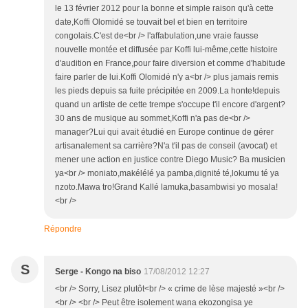
le 13 février 2012 pour la bonne et simple raison qu'à cette
date,Koffi Olomidé se touvait bel et bien en territoire
congolais.C'est de<br /> l'affabulation,une vraie fausse
nouvelle montée et diffusée par Koffi lui-même,cette histoire
d'audition en France,pour faire diversion et comme d'habitude
faire parler de lui.Koffi Olomidé n'y a<br /> plus jamais remis
les pieds depuis sa fuite précipitée en 2009.La honte!depuis
quand un artiste de cette trempe s'occupe t'il encore d'argent?
30 ans de musique au sommet,Koffi n'a pas de<br />
manager?Lui qui avait étudié en Europe continue de gérer
artisanalement sa carrière?N'a t'il pas de conseil (avocat) et
mener une action en justice contre Diego Music? Ba musicien
ya<br /> moniato,makélélé ya pamba,dignité té,lokumu té ya
nzoto.Mawa tro!Grand Kallé lamuka,basambwisi yo mosala!
<br />
Répondre
S
Serge - Kongo na biso
17/08/2012 12:27
<br /> Sorry, Lisez plutôt<br /> « crime de lèse majesté »<br />
<br /> <br /> Peut être isolement wana ekozongisa ye