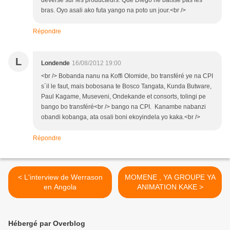
déverse sur les producteurs. Que Diego ne baisse pas les
bras. Oyo asali ako futa yango na poto un jour.<br />
Répondre
L
Londende
16/08/2012 19:00
<br /> Bobanda nanu na Koffi Olomide, bo transféré ye na CPI
s´il le faut, mais bobosana te Bosco Tangata, Kunda Butware,
Paul Kagame, Museveni, Ondekande et consorts, tolingi pe
bango bo transféré<br /> bango na CPI. Kanambe nabanzi
obandi kobanga, ata osali boni ekoyindela yo kaka.<br />
Répondre
< L'interview de Werrason
MOMENE , YA GROUPE YA
en Angola
ANIMATION KAKE >
Hébergé par Overblog