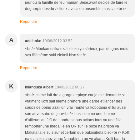
jour où la famille de feu maman Sese,avait decidé de faire le
deguerpir des<br /> lieux,avec son ensemble musical.<br />
Répondre
A
adei toko
19/08/2012 03:52
<br /> Mbokamosika ezali eloko ya sérieux, pas de gros mots
svp !!!!! même soki elekeli biso<br />
Répondre
K
kilanduka albert
19/08/2012 00:27
<br /> ca me fait rire a gorge deploye car je me demande si
vraiment Koffi sait meme prendre une garde et lancer des
coups de poing azali un vrai inapte ya kobotama et lui aussi
son adversaire du jour<br /> il est comme une femme
d'ailleurs au J O de Londres nous avions tous vu une fille
remporter une medaille en OR sur lle boxe na prison ya
Makala la je suis sur et certain que bakosibela biso<br /> Koffi
na masoko chez vieux Nguabinda po ye akana Koffi banda