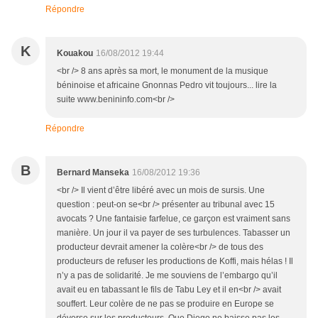
Répondre
K
Kouakou
16/08/2012 19:44
<br /> 8 ans après sa mort, le monument de la musique
béninoise et africaine Gnonnas Pedro vit toujours... lire la
suite www.benininfo.com<br />
Répondre
B
Bernard Manseka
16/08/2012 19:36
<br /> Il vient d’être libéré avec un mois de sursis. Une
question : peut-on se<br /> présenter au tribunal avec 15
avocats ? Une fantaisie farfelue, ce garçon est vraiment sans
manière. Un jour il va payer de ses turbulences. Tabasser un
producteur devrait amener la colère<br /> de tous des
producteurs de refuser les productions de Koffi, mais hélas ! Il
n’y a pas de solidarité. Je me souviens de l’embargo qu’il
avait eu en tabassant le fils de Tabu Ley et il en<br /> avait
souffert. Leur colère de ne pas se produire en Europe se