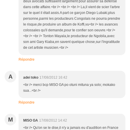
deux avocats suffisaient largement pour assurer sa defense
dans cette affaire.<br /> <br /> <br /> La,il vient de scier l'arbre
sur le quel il était assis.A part ce garçon Diego Lubaki,plus
personne,parmi les producteurs Congolais ne pourra prendre
le risque,de produire un album de Koffi,vu<br /> les avances
colossales qu'il demande,pour te confier son oeuvre.<br />
<br /> <br /> Tonton Mayala,le producteur de Ngobila,avec
son ami Gary Kiaba,en savent quelque chose,sur l'ingratitude
de cet artiste musicien.<br />
Répondre
A
adei toko
17/08/2012 16:42
<br /> merci bcp MISO GA po otuni mituna ya solo; mokako
sua...<br />
Répondre
M
MISO GA
17/08/2012 14:42
<br /> Qu'on se le dise,il n'y a jamais eu d'audition en France