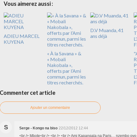
Vous aimerez aussi :
D.V Muanda, 41
ADIEU MARCEL
ans déjà
KUYENA
« À la Savana » &
"
« Mobali
R
Nakobala »,
P
offerts par l’Ami
T
commun, parmi les
L
titres recherchés.
F
Commenter cet article
Ajouter un commentaire
S
Serge - Kongo na biso
22/12/2012 12:44
<br /> Mbote<br /> <br /> <br /> Ami Kapangala na Paris… nzembo oyo