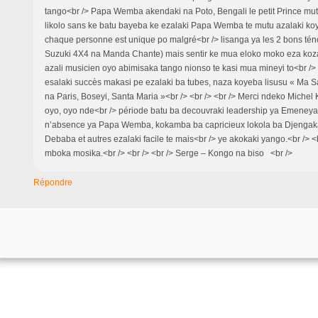
tango<br /> Papa Wemba akendaki na Poto, Bengali le petit Prince mut
likolo sans ke batu bayeba ke ezalaki Papa Wemba te mutu azalaki ko
chaque personne est unique po malgré<br /> lisanga ya les 2 bons ténor
Suzuki 4X4 na Manda Chante) mais sentir ke mua eloko moko eza koza
azali musicien oyo abimisaka tango nionso te kasi mua mineyi to<br />
esalaki succès makasi pe ezalaki ba tubes, naza koyeba lisusu « Ma 
na Paris, Boseyi, Santa Maria »<br /> <br /> <br /> Merci ndeko Miche
oyo, oyo nde<br /> période batu ba decouvraki leadership ya Emeneya
n’absence ya Papa Wemba, kokamba ba capricieux lokola ba Djengaka,
Debaba et autres ezalaki facile te mais<br /> ye akokaki yango.<br /> <
mboka mosika.<br /> <br /> <br /> Serge – Kongo na biso <br />
Répondre