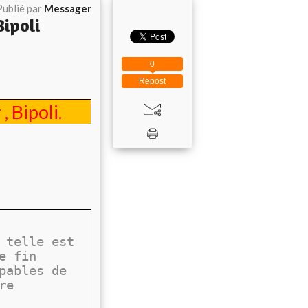
Publié par
Messager
Bipoli
0
Repost
, Bipoli.
 telle est
e fin
pables de
re