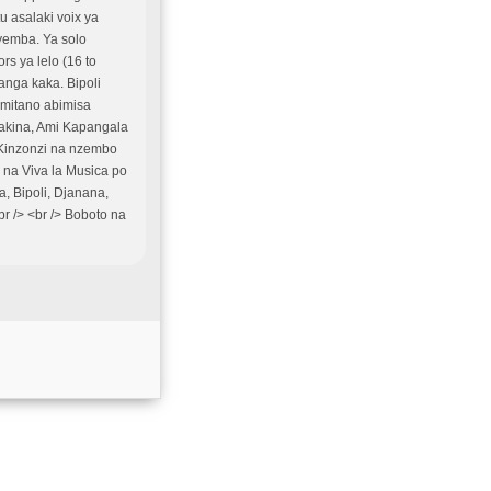
u asalaki voix ya
yemba. Ya solo
s ya lelo (16 to
nga kaka. Bipoli
 mitano abimisa
Sakina, Ami Kapangala
l Kinzonzi na nzembo
 na Viva la Musica po
 Bipoli, Djanana,
br /> <br /> Boboto na