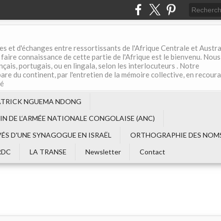
es et d'échanges entre ressortissants de l'Afrique Centrale et Austral
aire connaissance de cette partie de l'Afrique est le bienvenu. Nous
çais, portugais, ou en lingala, selon les interlocuteurs . Notre
are du continent, par l'entretien de la mémoire collective, en recour
té
ATRICK NGUEMA NDONG
EIN DE L‘ARMÉE NATIONALE CONGOLAISE (ANC)
VÉS D'UNE SYNAGOGUE EN ISRAËL
ORTHOGRAPHIE DES NOMS
RDC
LA TRANSE
Newsletter
Contact