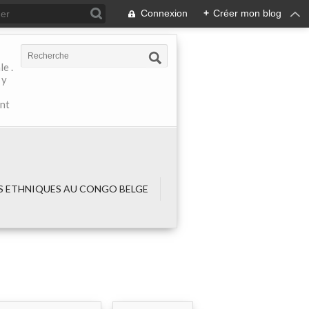
Connexion
+
Créer mon blog
e .
 y
ant
 ETHNIQUES AU CONGO BELGE