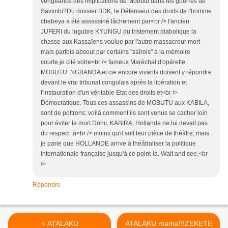
vengeance des implications de Mobutu dans les guerres de
Savimbi?Du dossier BDK, le Défenseur des droits de l'homme
chebeya a été assassiné lâchement par<br /> l'ancien
JUFERI du lugubre KYUNGU du tristement diabolique la
chasse aux Kassaîens voulue par l'autre massacreur mort
mais parfois absout par certains "zaîrois" à la mémoire
courte,je cité votre<br /> fameux Maréchal d'opérette
MOBUTU. NGBANDA et cie encore vivants doivent y répondre
devant le vrai tribunal congolais après la libération et
l'instauration d'un véritable Etat des droits et<br />
Démocratique. Tous ces assassins de MOBUTU aux KABILA,
sont de poltrons; voilà comment ils sont venus se cacher loin
pour éviter la mort.Donc, KABIRA, Hollande ne lui devait pas
du respect ,à<br /> moins qu'il soit leur pièce de théâtre; mais
je parie que HOLLANDE arrive à théâtraliser la politique
internationale française jusqu'à ce point-là. Wait and see.<br
/>
Répondre
< ATALAKU
ATALAKU mama!!!ZEKETE