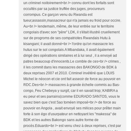
un criminel noitoirement<br /> connu dont les forfaits sont
occultés par sa justice truffée des juges, procureurs
corrompus. Ce garçon venu du Rwanda est
tueur,assassin,massacreur qui n'a jamais eu froid pour occire.
Au<br /> lendemain, même, de leur entrée sur le territoire
congolais d'avec son "père" LDK, il s'était illustré cruellement
sur de progroms de ses compatriotes Rwandais Hutu à
kisangani; il avait donné<br /> l'ordre qu'on massacre les
hutus sur le sol congolais.A Mbandaka, il avait également
dirigé des opérations similaires et à lui seul , il a envoyé ad
patres beaucoup d'innocents.Le comble de ces<br /> crimes ,
il les commit dans les massacres des BAKONGO de BDK à
deux reprises 2007 et 2010. Criminel invétéré que LOUIS
Michel le néocon et cie ont fait asseoir de force au pouvoir en
RDC.Des<br /> massacres à grande échelle commis au Bas-
congo, Feu Chebeya y surgit, car il en savait trop; KABIRA a
eu peur et ses parrains(comme EDURADO SANTOS, vous le
savez bien que c'est Sao toméen imposé<br /> de force au
pouvoir en Angola , avait envoyé ses milices pour prêter main
forte à son égo d'usurpateur en nettoyant les "makessa" de
BDK et les autres Bakongo sans autre forme de
procès.Eduardo<br /> est venu chez à deux reprises, c'est par