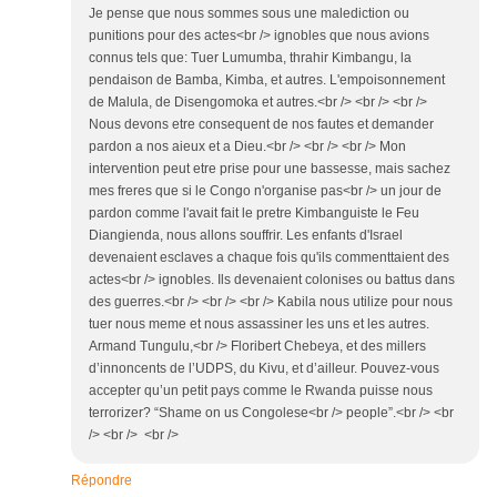
Je pense que nous sommes sous une malediction ou
punitions pour des actes<br /> ignobles que nous avions
connus tels que: Tuer Lumumba, thrahir Kimbangu, la
pendaison de Bamba, Kimba, et autres. L'empoisonnement
de Malula, de Disengomoka et autres.<br /> <br /> <br />
Nous devons etre consequent de nos fautes et demander
pardon a nos aieux et a Dieu.<br /> <br /> <br /> Mon
intervention peut etre prise pour une bassesse, mais sachez
mes freres que si le Congo n'organise pas<br /> un jour de
pardon comme l'avait fait le pretre Kimbanguiste le Feu
Diangienda, nous allons souffrir. Les enfants d'Israel
devenaient esclaves a chaque fois qu'ils commenttaient des
actes<br /> ignobles. Ils devenaient colonises ou battus dans
des guerres.<br /> <br /> <br /> Kabila nous utilize pour nous
tuer nous meme et nous assassiner les uns et les autres.
Armand Tungulu,<br /> Floribert Chebeya, et des millers
d’innoncents de l’UDPS, du Kivu, et d’ailleur. Pouvez-vous
accepter qu’un petit pays comme le Rwanda puisse nous
terrorizer? “Shame on us Congolese<br /> people”.<br /> <br
/> <br /> <br />
Répondre