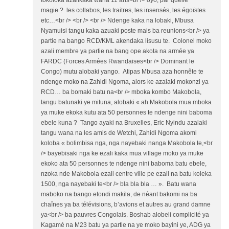
tokoloka azalikaka wana 11 ans<br /> oyo, par quelle
magie ? les collabos, les traitres, les insensés, les égoïstes
etc…<br /> <br /> <br /> Ndenge kaka na lobaki, Mbusa
Nyamuisi tangu kaka azuaki poste mais ba reunions<br /> ya
partie na bango RCD/KML akendaka lisusu te. Colonel moko
azali membre ya partie na bang ope akota na armée ya
FARDC (Forces Armées Rwandaises<br /> Dominant le
Congo) mutu alobaki yango. Atipas Mbusa aza honnête te
ndenge moko na Zahidi Ngoma, alors ke azalaki mokonzi ya
RCD… ba bomaki batu na<br /> mboka kombo Makobola,
tangu batunaki ye mituna, alobaki « ah Makobola mua mboka
ya muke ekoka kutu ata 50 personnes te ndenge nini baboma
ebele kuna ? Tango ayaki na Bruxelles, Eric Nyindu azalaki
tangu wana na les amis de Wetchi, Zahidi Ngoma akomi
koloba « bolimbisa nga, nga nayebaki nanga Makobola te,<br
/> bayebisaki nga ke ezali kaka mua village moko ya muke
ekoko ata 50 personnes te ndenge nini baboma batu ebele,
nzoka nde Makobola ezali centre ville pe ezali na batu koleka
1500, nga nayebaki te<br /> bla bla bla … ». Batu wana
maboko na bango etondi makila, de néant bakomi na ba
chaînes ya ba télévisions, b’avions et autres au grand damne
ya<br /> ba pauvres Congolais. Boshab alobeli complicité ya
Kagamé na M23 batu ya partie na ye moko bayini ye, ADG ya