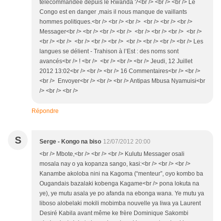
télécommandée depuis le Rwanda ?<br /> <br /> <br /> Le
Congo est en danger ,mais il nous manque de vaillants
hommes politiques.<br /> <br /> <br /> <br /> <br /> <br />
Messager<br /> <br /> <br /> <br /> <br /> <br /> <br /> <br />
<br /> <br /> <br /> <br /> <br /> <br /> <br /> <br /> <br /> Les
langues se délient - Trahison à l’Est : des noms sont
avancés<br /> ! <br /> <br /> <br /> <br /> Jeudi, 12 Juillet
2012 13:02<br /> <br /> <br /> 16 Commentaires<br /> <br />
<br /> Envoyer<br /> <br /> <br /> Antipas Mbusa Nyamuisi<br
/> <br /> <br />
Répondre
S
Serge - Kongo na biso
12/07/2012 20:00
<br /> Mbote,<br /> <br /> <br /> Kulutu Messager osali
mosala nay o ya kopanza sango, kasi:<br /> <br /> <br />
Kanambe akoloba nini na Kagoma (“menteur”, oyo kombo ba
Ougandais bazalaki kobenga Kagame<br /> pona lokuta na
ye), ye mutu asala ye po afanda na ebonga wana. Ye mutu ya
liboso alobelaki mokili mobimba nouvelle ya liwa ya Laurent
Desiré Kabila avant même ke frère Dominique Sakombi