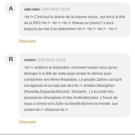
A
adei toko
12/07/2012 18:35
<br /> C'est tout le drame de la chauve souris...qui est à la tête
de la RDC<br /> <br /> <br /> Oiseau ou Souris? il aura
toujours du mal à se déterminer.<br /> <br /> <br /> <br />
Répondre
R
ramiro
11/07/2012 22:03
<br /> arrêtons la distraction. comment voulez-vous qu'un
étranger à la tête de notre pays rompe le silence pour
condamner ses frères Rwandais. Le peuple Zaîrois sait qu'il
est agressé et occupé par des<br /> armées étrangères
(Rwanda,Ouganda,Burundi, Tanzanie...) à la solde des
puissances étrangères et des multinationales. L'heure de
nous a sonné et le Zaîre va bientôt étonner le monde. aux
armes<br /> citoyens!<br />
Répondre