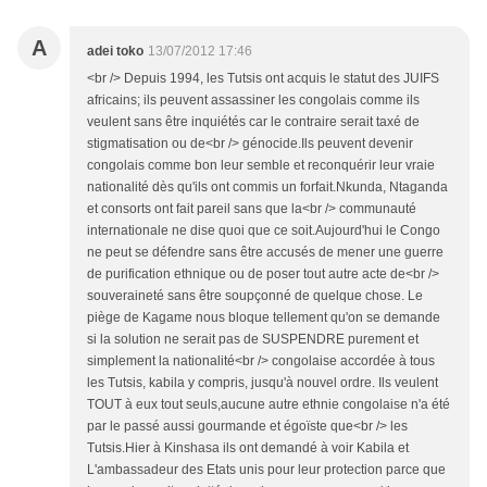
A
adei toko
13/07/2012 17:46
<br /> Depuis 1994, les Tutsis ont acquis le statut des JUIFS
africains; ils peuvent assassiner les congolais comme ils
veulent sans être inquiétés car le contraire serait taxé de
stigmatisation ou de<br /> génocide.Ils peuvent devenir
congolais comme bon leur semble et reconquérir leur vraie
nationalité dès qu'ils ont commis un forfait.Nkunda, Ntaganda
et consorts ont fait pareil sans que la<br /> communauté
internationale ne dise quoi que ce soit.Aujourd'hui le Congo
ne peut se défendre sans être accusés de mener une guerre
de purification ethnique ou de poser tout autre acte de<br />
souveraineté sans être soupçonné de quelque chose. Le
piège de Kagame nous bloque tellement qu'on se demande
si la solution ne serait pas de SUSPENDRE purement et
simplement la nationalité<br /> congolaise accordée à tous
les Tutsis, kabila y compris, jusqu'à nouvel ordre. Ils veulent
TOUT à eux tout seuls,aucune autre ethnie congolaise n'a été
par le passé aussi gourmande et égoïste que<br /> les
Tutsis.Hier à Kinshasa ils ont demandé à voir Kabila et
L'ambassadeur des Etats unis pour leur protection parce que