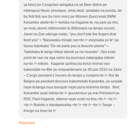
ya biso) po Congolais alingaka na ye Beer (bière pe
milangua) Music (musique, sima ekoli, amataka na punda, de
ba fioti fioti aux ba nion nion) pe Women (basi) esali BMW.
Kanambe akoki<br /> koloba na Kagame te, na pasi ya nini,
ye mutu akomi millionnaire to Billionaire na temps record,
Janet na Zoe ndenge moko, "you don't bite the fingers that
feed you" = "Basuwaka misapi oyo<br /> eleyisaka yo te" pe
lisusu balobaka "On ne parle pas la bouche pleine" =
"balobaka te tango bileyi etondi yo na munoko". Oyo ezali
point de vue na nga selon ba journaux natangaka mikolo
na<br /> mikolo. Kagame azelisa ba konzi nionso oyo
bakendaki na fête ya cinquantenaire ya 30 juin 2010 na Zaïre
– Congo pendant 2 heures du temps y compris<br /> Roi de
Belges pe pendant discours bakomelaki Kanambe, ye azalaki
naye kotanga mua bouquin naye pona koboma temps. Bref,
Kanambe azali lokola<br /> gouverneur ya vrai Président ya
RDC Paul Kagame, silence naye ezali na tina.<br /> <br />
<br /> Boboto o mbokamosika.<br /> <br /> <br /> Serge –
Kongo na biso<br />
Répondre