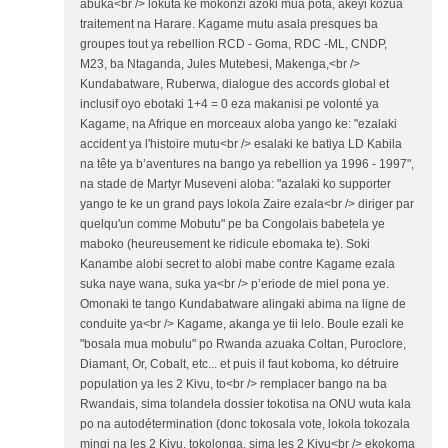
abuka<br /> lokuta ke mokonzi azoki mua pota, akeyi kozua
traitement na Harare. Kagame mutu asala presques ba
groupes tout ya rebellion RCD - Goma, RDC -ML, CNDP,
M23, ba Ntaganda, Jules Mutebesi, Makenga,<br />
Kundabatware, Ruberwa, dialogue des accords global et
inclusif oyo ebotaki 1+4 = 0 eza makanisi pe volonté ya
Kagame, na Afrique en morceaux aloba yango ke: "ezalaki
accident ya l'histoire mutu<br /> esalaki ke batiya LD Kabila
na tête ya b’aventures na bango ya rebellion ya 1996 - 1997",
na stade de Martyr Museveni aloba: "azalaki ko supporter
yango te ke un grand pays lokola Zaire ezala<br /> diriger par
quelqu'un comme Mobutu" pe ba Congolais babetela ye
maboko (heureusement ke ridicule ebomaka te). Soki
Kanambe alobi secret to alobi mabe contre Kagame ezala
suka naye wana, suka ya<br /> p’eriode de miel pona ye.
Omonaki te tango Kundabatware alingaki abima na ligne de
conduite ya<br /> Kagame, akanga ye tii lelo. Boule ezali ke
"bosala mua mobulu" po Rwanda azuaka Coltan, Puroclore,
Diamant, Or, Cobalt, etc... et puis il faut koboma, ko détruire
population ya les 2 Kivu, to<br /> remplacer bango na ba
Rwandais, sima tolandela dossier tokotisa na ONU wuta kala
po na autodétermination (donc tokosala vote, lokola tokozala
mingi na les 2 Kivu, tokolonga, sima les 2 Kivu<br /> ekokoma