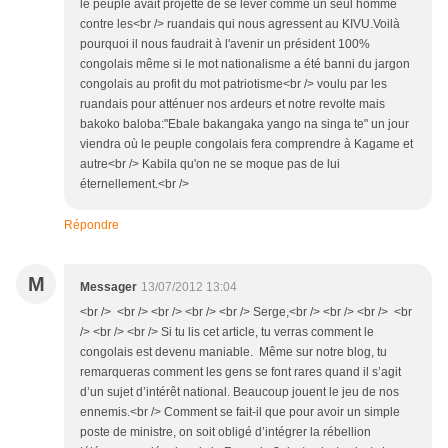
le peuple avait projetté de se lever comme un seul homme
contre les<br /> ruandais qui nous agressent au KIVU.Voilà
pourquoi il nous faudrait à l'avenir un président 100%
congolais même si le mot nationalisme a été banni du jargon
congolais au profit du mot patriotisme<br /> voulu par les
ruandais pour atténuer nos ardeurs et notre revolte mais
bakoko baloba:"Ebale bakangaka yango na singa te" un jour
viendra où le peuple congolais fera comprendre à Kagame et
autre<br /> Kabila qu'on ne se moque pas de lui
éternellement.<br />
Répondre
M
Messager
13/07/2012 13:04
<br /> <br /> <br /> <br /> <br /> Serge,<br /> <br /> <br /> <br
/> <br /> <br /> Si tu lis cet article, tu verras comment le
congolais est devenu maniable. Même sur notre blog, tu
remarqueras comment les gens se font rares quand il s’agit
d’un sujet d’intérêt national. Beaucoup jouent le jeu de nos
ennemis.<br /> Comment se fait-il que pour avoir un simple
poste de ministre, on soit obligé d’intégrer la rébellion