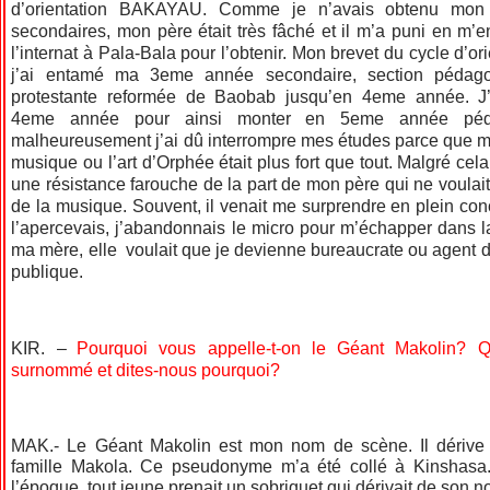
d’orientation BAKAYAU. Comme je n’avais obtenu mon 
secondaires, mon père était très fâché et il m’a puni en m’e
l’internat à Pala-Bala pour l’obtenir. Mon brevet du cycle d’or
j’ai entamé ma 3eme année secondaire, section pédago
protestante reformée de Baobab jusqu’en 4eme année. J
4eme année pour ainsi monter en 5eme année péd
malheureusement j’ai dû interrompre mes études parce que 
musique ou l’art d’Orphée était plus fort que tout. Malgré cela
une résistance farouche de la part de mon père qui ne voulait
de la musique. Souvent, il venait me surprendre en plein conc
l’apercevais, j’abandonnais le micro pour m’échapper dans l
ma mère, elle voulait que je devienne bureaucrate ou agent de
publique.
KIR. –
Pourquoi vous appelle-t-on le Géant Makolin? Q
surnommé et dites-nous pourquoi?
MAK.- Le Géant Makolin est mon nom de scène. Il dériv
famille Makola. Ce pseudonyme m’a été collé à Kinshas
l’époque, tout jeune prenait un sobriquet qui dérivait de son