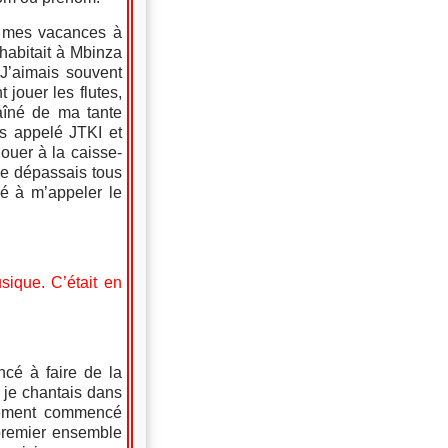
r mes vacances à
habitait à Mbinza
 J’aimais souvent
 jouer les flutes,
 aîné de ma tante
s appelé JTKI et
ouer à la caisse-
 je dépassais tous
é à m’appeler le
ique. C’était en
cé à faire de la
, je chantais dans
blement commencé
 premier ensemble