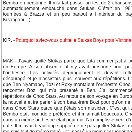
Bembo en personne. Il m’a fait passer un test de 2 chansons e
automatiquement embauché dans Stukas. C’était en 1981
tournées à Brazza et un peu partout à l’intérieur du pays
Kisangani…)
KIR. -
Pourquoi aviez-vous quitté le Stukas Boys pour Victori
MAK.- J’avais quitté Stukas parce que Lita commençait à 
en Europe. A son absence, il n’y avait personne pour pouv
l’orchestre. Les activités dégringolaient et devant cette
découragé et je n’assistais plus souvent aux répétitions. Lo
que Ben Nyamabo, Bozi et Roxy montaient l’orchestre Choc St
rencontrer Bozi qui m’a présenté à Ben. J’ai commencé
répétitions de Choc Stars. Au retour de son voyage en Europ
la nouvelle et ira parler à son beau-frère Bozi pour qu’on 
dans Choc Stars parce que j’étais son musicien. C’est qui s’
Bembo était mon idole préférée et il m’aimait beaucoup. Ch
dans un même orchestre était pour moi l’accomplissement d’
date. Il m’avait beaucoup supplié de ne pas quitter Stukas, m
me suis tout de même retiré. J’ai passé un mois sans jouer d