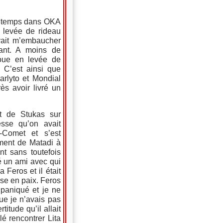
me temps dans OKA
n levée de rideau
uvait m’embaucher
tant. A moins de
oue en levée de
. C’est ainsi que
Carlyto et Mondial
ès avoir livré un
rt de Stukas sur
esse qu’on avait
-Comet et s’est
ement de Matadi à
nt sans toutefois
é un ami avec qui
 Feros et il était
se en paix. Feros
 paniqué et je ne
ue je n’avais pas
tude qu’il allait
é rencontrer Lita