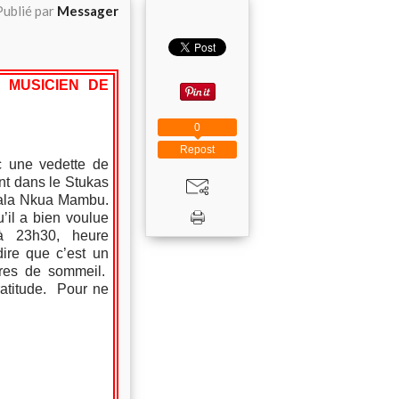
Publié par
Messager
 MUSICIEN DE
0
Repost
c une vedette de
ent dans le Stukas
iala Nkua Mambu.
’il a bien voulue
à 23h30, heure
dire que c’est un
ures de sommeil.
ratitude. Pour ne