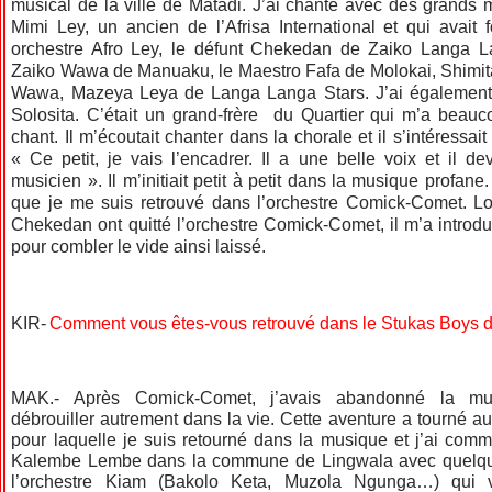
musical de la ville de Matadi. J’ai chanté avec des grand
Mimi Ley, un ancien de l’Afrisa International et qui avait
orchestre Afro Ley, le défunt Chekedan de Zaiko Langa 
Zaiko Wawa de Manuaku, le Maestro Fafa de Molokai, Shimit
Wawa, Mazeya Leya de Langa Langa Stars. J’ai égalemen
Solosita. C’était un grand-frère du Quartier qui m’a beau
chant. Il m’écoutait chanter dans la chorale et il s’intéressait
« Ce petit, je vais l’encadrer. Il a une belle voix et il d
musicien ». Il m’initiait petit à petit dans la musique profane.
que je me suis retrouvé dans l’orchestre Comick-Comet. Lo
Chekedan ont quitté l’orchestre Comick-Comet, il m’a introdu
pour combler le vide ainsi laissé.
KIR-
Comment vous êtes-vous retrouvé dans le Stukas Boys 
MAK.- Après Comick-Comet, j’avais abandonné la m
débrouiller autrement dans la vie. Cette aventure a tourné au
pour laquelle je suis retourné dans la musique et j’ai com
Kalembe Lembe dans la commune de Lingwala avec quelqu
l’orchestre Kiam (Bakolo Keta, Muzola Ngunga…) qui v