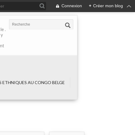
Connexion
+
Créer mon blog
e .
 y
ant
 ETHNIQUES AU CONGO BELGE