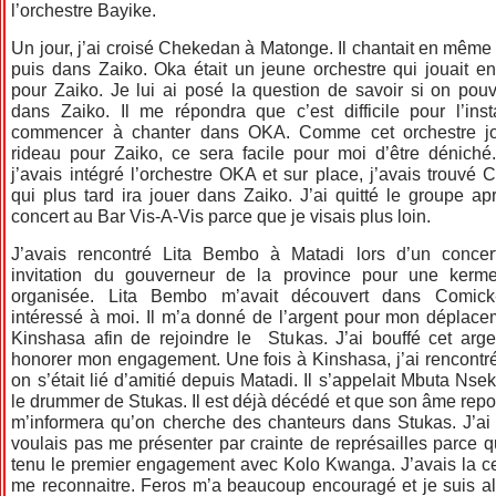
l’orchestre Bayike.
Un jour, j’ai croisé Chekedan à Matonge. Il chantait en mê
puis dans Zaiko. Oka était un jeune orchestre qui jouait e
pour Zaiko. Je lui ai posé la question de savoir si on po
dans Zaiko. Il me répondra que c’est difficile pour l’ins
commencer à chanter dans OKA. Comme cet orchestre j
rideau pour Zaiko, ce sera facile pour moi d’être déniché
j’avais intégré l’orchestre OKA et sur place, j’avais trouvé 
qui plus tard ira jouer dans Zaiko. J’ai quitté le groupe apr
concert au Bar Vis-A-Vis parce que je visais plus loin.
J’avais rencontré Lita Bembo à Matadi lors d’un conce
invitation du gouverneur de la province pour une kerm
organisée. Lita Bembo m’avait découvert dans Comick
intéressé à moi. Il m’a donné de l’argent pour mon déplac
Kinshasa afin de rejoindre le Stukas. J’ai bouffé cet arge
honorer mon engagement. Une fois à Kinshasa, j’ai rencontr
on s’était lié d’amitié depuis Matadi. Il s’appelait Mbuta Nseka
le drummer de Stukas. Il est déjà décédé et que son âme repo
m’informera qu’on cherche des chanteurs dans Stukas. J’ai
voulais pas me présenter par crainte de représailles parce q
tenu le premier engagement avec Kolo Kwanga. J’avais la certi
me reconnaitre. Feros m’a beaucoup encouragé et je suis all