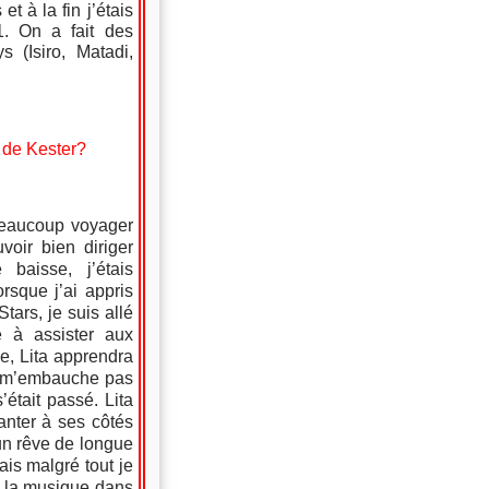
t à la fin j’étais
. On a fait des
 (Isiro, Matadi,
a de Kester?
beaucoup voyager
oir bien diriger
 baisse, j’étais
rsque j’ai appris
ars, je suis allé
 à assister aux
e, Lita apprendra
ne m’embauche pas
était passé. Lita
anter à ses côtés
un rêve de longue
ais malgré tout je
e la musique dans