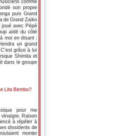
s musiciens comme
 fondé son propre
Langa puis Grand
a de Grand Zaiko
t joué avec Pépé
coup aidé du côté
 à moi en disant :
eviendra un grand
 C’est grâce à lui
rsque Shimita et
it dans le groupe
de Lita Bembo?
usique pour me
 vinaigre. Raison
mencé à répéter à
es dissidents de
oulaient monter