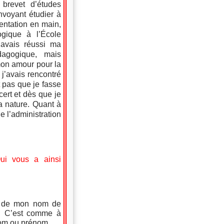
brevet d’études
nvoyant étudier à
ientation en main,
gique à l’École
’avais réussi ma
agogique, mais
mon amour pour la
 j’avais rencontré
 pas que je fasse
ert et dès que je
a nature. Quant à
 l’administration
ui vous a ainsi
e de mon nom de
a. C’est comme à
 nom ou prénom.