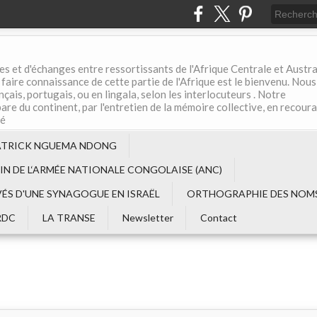
es et d'échanges entre ressortissants de l'Afrique Centrale et Austral
aire connaissance de cette partie de l'Afrique est le bienvenu. Nous
çais, portugais, ou en lingala, selon les interlocuteurs . Notre
are du continent, par l'entretien de la mémoire collective, en recour
té
ATRICK NGUEMA NDONG
EIN DE L‘ARMÉE NATIONALE CONGOLAISE (ANC)
VÉS D'UNE SYNAGOGUE EN ISRAËL
ORTHOGRAPHIE DES NOMS
RDC
LA TRANSE
Newsletter
Contact