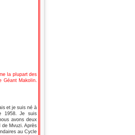
e la plupart des
e Géant Makolin.
s et je suis né à
e 1958. Je suis
 nous avons deux
el de Mvuzi. Après
ondaires au Cycle