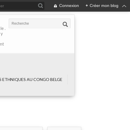
Connexion
+
Créer mon blog
e .
 y
ant
 ETHNIQUES AU CONGO BELGE