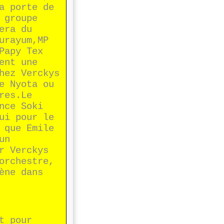
a porte de
 groupe
era du
urayum,MP
Papy Tex
ent une
hez Verckys
e Nyota ou
res.Le
nce Soki
ui pour le
 que Emile
un
r Verckys
orchestre,
ène dans
t pour