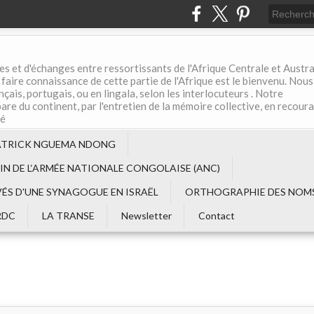
es et d'échanges entre ressortissants de l'Afrique Centrale et Austral
aire connaissance de cette partie de l'Afrique est le bienvenu. Nous
çais, portugais, ou en lingala, selon les interlocuteurs . Notre
are du continent, par l'entretien de la mémoire collective, en recour
té
ATRICK NGUEMA NDONG
EIN DE L‘ARMÉE NATIONALE CONGOLAISE (ANC)
VÉS D'UNE SYNAGOGUE EN ISRAËL
ORTHOGRAPHIE DES NOMS
RDC
LA TRANSE
Newsletter
Contact