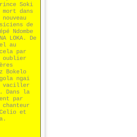
rince Soki
 mort dans
 nouveau
siciens de
épé Ndombe
NA LOKA. De
el au
cela par
 oublier
ères
z Bokelo
gola ngai
 vaciller
. Dans la
ent par
 chanteur
Celio et
a.