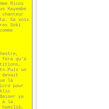
mme Ricos
us Kayembe
 chanteur
ta. Sa voix
res Soki
comme
hestre,
 fera qu'à
titions,
ts.Puis un
 devait
ue là
icro pour
blic
Baiser ya
 à la
 humilié,