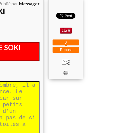
Publié par
Messager
KI
0
E SOKI
Repost
ombre, il a
nce. Le
car sur
 petits
 d'un
a pas de si
toiles à