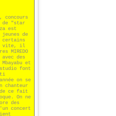
, concours
 de "star
za est
 jeunes de
 certains
 vite, il
res MIREDO
 avec des
 Mbayabu et
studio font
ti
année on se
n chanteur
de ce fait
oque. On ne
ore des
'un concert
ient