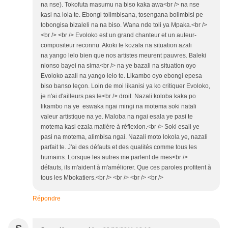
na nse). Tokofuta masumu na biso kaka awa<br /> na nse
kasi na lola te. Ebongi tolimbisana, tosengana bolimbisi pe
tobongisa bizaleli na na biso. Wana nde toli ya Mpaka.<br />
<br /> <br /> Evoloko est un grand chanteur et un auteur-
compositeur reconnu. Akoki te kozala na situation azali
na yango lelo bien que nos artistes meurent pauvres. Baleki
nionso bayei na sima<br /> na ye bazali na situation oyo
Evoloko azali na yango lelo te. Likambo oyo ebongi epesa
biso banso leçon. Loin de moi likanisi ya ko critiquer Evoloko,
je n'ai d'ailleurs pas le<br /> droit. Nazali koloba kaka po
likambo na ye eswaka ngai mingi na motema soki natali
valeur artistique na ye. Maloba na ngai esala ye pasi te
motema kasi ezala matière à réflexion.<br /> Soki esali ye
pasi na motema, alimbisa ngai. Nazali moto lokola ye, nazali
parfait te. J'ai des défauts et des qualités comme tous les
humains. Lorsque les autres me parlent de mes<br />
défauts, ils m'aident à m'améliorer. Que ces paroles profitent à
tous les Mbokatiers.<br /> <br /> <br /> <br />
Répondre