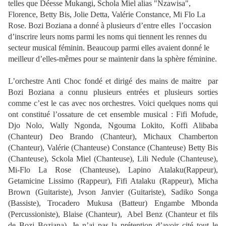
telles que Déesse Mukangi, Schola Miel alias "Nzawisa",
Florence, Betty Bis, Jolie Detta, Valérie Constance, Mi Flo La
Rose. Bozi Boziana a donné à plusieurs d’entre elles
l’oc­casion
d’inscrire leurs noms parmi les noms qui tiennent les rennes du
sec­teur musical féminin. Beaucoup parmi elles avaient donné le
meilleur d’elles-mêmes pour se maintenir dans la sphère féminine.
L’orchestre Anti Choc fondé et dirigé des mains de maitre par
Bozi Boziana a connu plusieurs entrées et plusieurs sorties
comme c’est le cas avec nos orchestres. Voici quelques noms qui
ont constitué l’ossature de cet ensemble musical : Fifi Mofude,
Djo Nolo, Wally Ngonda, Ngouma Lokito, Koffi Alibaba
(Chanteur) Deo Brando (Chanteur), Michaux Chamberton
(Chanteur), Valérie (Chanteuse) Constance (Chanteuse) Betty Bis
(Chanteuse), Sckola Miel (Chanteuse), Lili Nedule (Chanteuse),
Mi-Flo La Rose (Chanteuse), Lapino Atalaku(Rappeur),
Getamicine Lissimo (Rappeur), Fifi Atalaku (Rappeur), Micha
Brown (Guitariste), Jvson Janvier (Guitariste), Sadiko Songa
(Bassiste), Trocadero Mukusa (Batteur) Engambe Mbonda
(Percussioniste), Blaise (Chanteur), Abel Benz (Chanteur et fils
de Bozi Boziana). Je n’ai pas la prétention d’avoir cité tout le