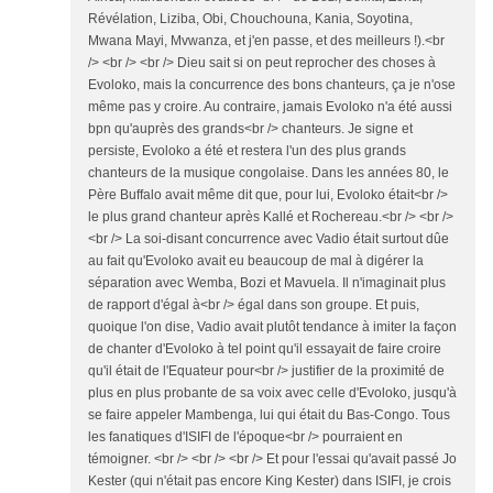
Révélation, Liziba, Obi, Chouchouna, Kania, Soyotina,
Mwana Mayi, Mvwanza, et j'en passe, et des meilleurs !).<br
/> <br /> <br /> Dieu sait si on peut reprocher des choses à
Evoloko, mais la concurrence des bons chanteurs, ça je n'ose
même pas y croire. Au contraire, jamais Evoloko n'a été aussi
bpn qu'auprès des grands<br /> chanteurs. Je signe et
persiste, Evoloko a été et restera l'un des plus grands
chanteurs de la musique congolaise. Dans les années 80, le
Père Buffalo avait même dit que, pour lui, Evoloko était<br />
le plus grand chanteur après Kallé et Rochereau.<br /> <br />
<br /> La soi-disant concurrence avec Vadio était surtout dûe
au fait qu'Evoloko avait eu beaucoup de mal à digérer la
séparation avec Wemba, Bozi et Mavuela. Il n'imaginait plus
de rapport d'égal à<br /> égal dans son groupe. Et puis,
quoique l'on dise, Vadio avait plutôt tendance à imiter la façon
de chanter d'Evoloko à tel point qu'il essayait de faire croire
qu'il était de l'Equateur pour<br /> justifier de la proximité de
plus en plus probante de sa voix avec celle d'Evoloko, jusqu'à
se faire appeler Mambenga, lui qui était du Bas-Congo. Tous
les fanatiques d'ISIFI de l'époque<br /> pourraient en
témoigner. <br /> <br /> <br /> Et pour l'essai qu'avait passé Jo
Kester (qui n'était pas encore King Kester) dans ISIFI, je crois