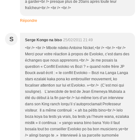
à garder<br /> presque plus de 20ans après toute leur
fraîcheur<br /> <br /> <br />
Répondre
S
Serge Kongo na biso
25/02/2011 21:49
<br /> <br /> Mbote ndeko Antoine Nickel,<br /> <br /> <br />
Merci pour votre réaction à propos de Evoloko, c’est dans des
échanges que nous apprenons.<br /> Je me posais la
question « Conflit Evoloko vs Bozi ? » quand notre frère JP
Bouck avait écrit : « le conflit Evoloko – Bozi na Langa Langa
stars ezalaki kaka pona ko embrouiller mouvement, ko
focaliser attention sur lui et Evoloko. »<br /> (C’est moi qui
souligne). L’anecdote de test de Jean Emeneya Mubiala a
été du début à la fin par<br /> lui-même lors d’un interview
dans son King ranch lorqu’il s’autoproclamait Professeur
visiteur. Il a même continué : « ah ba pétits bino<br /> lelo
boza koya ba tests ya vrais, ba tests ya l’heure wana, ezalaka
mistik » il continua : « yango wana bino bana Yolo il faut
bosala tout bo conseiller Evoloko po ba bon musiciens ye<br
/> alingi bango te .» Interviewé à sa parcelle surnomée