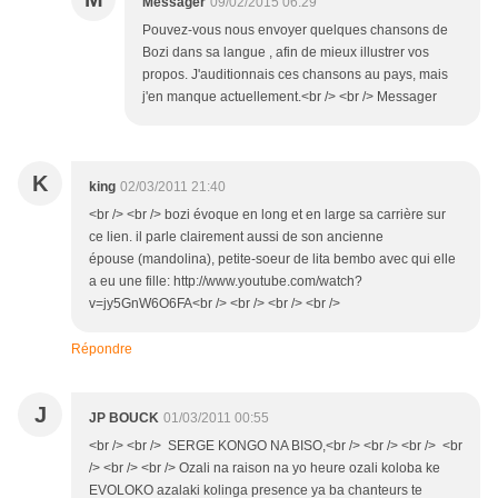
Messager
09/02/2015 06:29
Pouvez-vous nous envoyer quelques chansons de
Bozi dans sa langue , afin de mieux illustrer vos
propos. J'auditionnais ces chansons au pays, mais
j'en manque actuellement.<br /> <br /> Messager
K
king
02/03/2011 21:40
<br /> <br /> bozi évoque en long et en large sa carrière sur
ce lien. il parle clairement aussi de son ancienne
épouse (mandolina), petite-soeur de lita bembo avec qui elle
a eu une fille: http://www.youtube.com/watch?
v=jy5GnW6O6FA<br /> <br /> <br /> <br />
Répondre
J
JP BOUCK
01/03/2011 00:55
<br /> <br /> SERGE KONGO NA BISO,<br /> <br /> <br /> <br
/> <br /> <br /> Ozali na raison na yo heure ozali koloba ke
EVOLOKO azalaki kolinga presence ya ba chanteurs te