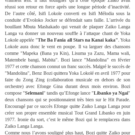
vraiment lent. Il faut souligner qu’à cette époque Zaiko avait
réussi son retour en force après une longue période d’inactivité.
De l’autre côté, Isifi Lokole converti en Isifi Mélodia sous la
conduite d’Evoloko Jocker se défendait sans faille. L’arrivée du
bouillant Mbuta Mashakado qui venait de plaquer Zaiko Langa
Langa va donner un nouveau souffle à l’attaque chant de Yoka
Lokole appelée "
The Ba Fania all Stars na Kanai kaka"
. Yoka
Lokole aura donc le vent en poupe. Il va larguer des chansons
comme "Mapeka (Bana ya Kin), Lisuma ya Zazu, Mama wali,
Matembele bangi, Mabita". Bozi lance "Mandolina" en février
1977 et cette chanson connut un franc succès. Malgré le succès de
"Mandolina", Benz Bozi quittera Yoka Lokolé en avril 1977 pour
faire du Zong Zing (collaboration musicale en dehors de son
orchestre) avec Efonge Gina durant deux mois environ. Bozi
compose "
Selemani
" tandis qu’Efonge lance "
Libanko ya Ngai
"
deux chansons qui se positionnaient très bien sur le Hit Parade.
Encouragé par ce succès Efonge quitte Zaiko Langa Langa pour
créer son propre ensemble musical Tout Grand Libanko en juin
1977. Ironie du sort, c’est le même Bozi qui le remplacera dans
Zaiko Langa Langa.
Comme nous l’avons souligné plus haut, Bozi quitte Zaiko pour