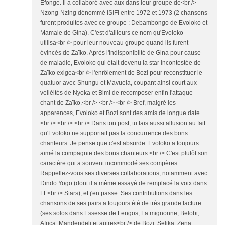
Efonge. Il a collaboré avec aux dans leur groupe de<br />
Nzong-Nzing dénommé ISIFI entre 1972 et 1973 (2 chansons
furent produites avec ce groupe : Debambongo de Evoloko et
Mamale de Gina). C'est d'ailleurs ce nom qu'Evoloko
utilisa<br /> pour leur nouveau groupe quand ils furent
évincés de Zaïko. Après l'indisponibilté de Gina pour cause
de maladie, Evoloko qui était devenu la star incontestée de
Zaïko exigea<br /> l'enrôlement de Bozi pour reconstituer le
quatuor avec Shungu et Mavuela, coupant ainsi court aux
velléités de Nyoka et Bimi de recomposer enfin l'attaque-
chant de Zaïko.<br /> <br /> <br /> Bref, malgré les
apparences, Evoloko et Bozi sont des amis de longue date.
<br /> <br /> <br /> Dans ton post, tu fais aussi allusion au fait
qu'Evoloko ne supportait pas la concurrence des bons
chanteurs. Je pense que c'est absurde. Evoloko a toujours
aimé la compagnie des bons chanteurs.<br /> C'est plutôt son
caractère qui a souvent incommodé ses compères.
Rappellez-vous ses diverses collaborations, notamment avec
Dindo Yogo (dont il a même essayé de remplacé la voix dans
LL<br /> Stars), et j'en passe. Ses contributions dans les
chansons de ses pairs a toujours été de très grande facture
(ses solos dans Essesse de Lengos, La mignonne, Belobi,
Africa, Mandendeli et autres<br /> de Bozi, Selika, Zena,