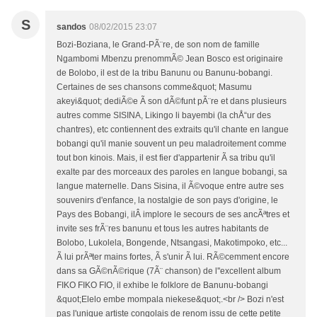
S
sandos
08/02/2015 23:07
Bozi-Boziana, le Grand-PÃ¨re, de son nom de famille
Ngambomi Mbenzu prenommÃ© Jean Bosco est originaire
de Bolobo, il est de la tribu Banunu ou Banunu-bobangi.
Certaines de ses chansons comme&quot; Masumu
akeyi&quot; dediÃ©e Ã son dÃ©funt pÃ¨re et dans plusieurs
autres comme SISINA, Likingo li bayembi (la chÅ“ur des
chantres), etc contiennent des extraits qu'il chante en langue
bobangi qu'il manie souvent un peu maladroitement comme
tout bon kinois. Mais, il est fier d'appartenir Ã sa tribu qu'il
exalte par des morceaux des paroles en langue bobangi, sa
langue maternelle. Dans Sisina, il Ã©voque entre autre ses
souvenirs d'enfance, la nostalgie de son pays d'origine, le
Pays des Bobangi, ilÂ implore le secours de ses ancÃªtres et
invite ses frÃ¨res banunu et tous les autres habitants de
Bolobo, Lukolela, Bongende, Ntsangasi, Makotimpoko, etc...
Ã lui prÃªter mains fortes, Ã s'unir Ã lui. RÃ©cemment encore
dans sa GÃ©nÃ©rique (7Ã¨ chanson) de l''excellent album
FIKO FIKO FIO, il exhibe le folklore de Banunu-bobangi
&quot;Elelo embe mompala niekese&quot;.<br /> Bozi n'est
pas l'unique artiste congolais de renom issu de cette petite