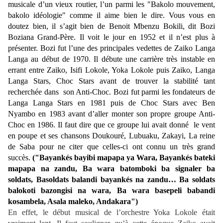
musicale d’un vieux routier, l’un parmi les "Bakolo mouvement,
bakolo idéologie" comme il aime bien le dire. Vous vous en
doutez bien, il s’agit bien de Benoit Mbenzu Bokili, dit Bozi
Boziana Grand-Père. Il voit le jour en 1952 et il n’est plus à
présenter. Bozi fut l’une des principales vedettes de Zaiko Langa
Langa au début de 1970. Il débute une carrière très instable en
errant entre Zaiko, Isifi Lokole, Yoka Lokole puis Zaiko, Langa
Langa Stars, Choc Stars avant de trouver la stabilité tant
recherchée dans son Anti-Choc. Bozi fut parmi les fondateurs de
Langa Langa Stars en 1981 puis de Choc Stars avec Ben
Nyambo en 1983 avant d’aller monter son propre groupe Anti-
Choc en 1986. Il faut dire que ce groupe lui avait donné le vent
en poupe et ses chansons Doukouré, Lubuaku, Zakayi, La reine
de Saba pour ne citer que celles-ci ont connu un très grand
succès.
("Bayankés bayibi mapapa ya Wara, Bayankés bateki
mapapa na zandu, Ba wara batomboki ba signaler ba
soldats, Basoldats balandi bayankés na zandu… Ba soldats
balokoti bazongisi na wara, Ba wara basepeli babandi
kosambela, Asala maleko, Andakara")
En effet, le début musical de l’orchestre Yoka Lokole était