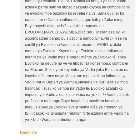
mentor ya evoloko. Evoloko azalaki ko benga ye Prof. Vadio
azalaki parmi bato ya liboso bazalaki koyoka ba compositions
ya evoloko mpe bazalaki ko repeter na ye. Sans oublier ko
nualier.<br /> Vadio a influencé attaque Isifi ya Zaiko mingi.
Baye bayebi attaque Isifi ezalaki composée de
EVOLOKO,MAVUELA,WEMBA,BOZI seul Jossart azalaki ko
accompagner bango puis petit na bango Gina.<br /> Idée ya
conflit ya Evoloko na Vadio ezali absurde. VADIO azalaki
mentor ya Evoloko. Koyemba ya Evoloko e subir influence
manifeste ya Vadio mpe elongoli mérite ya Evoloko té. Yoka
Evoloko na oeuvre na ye ya liboso Na konzemba,o comparer
na Eluzam. Soki oyebi koyemba ya Vadio yoka Eluzam po na
koyeba influence na ye. Amazone mpe ezali na influence ya
Vadio.<br /> Depart ya Wemba,Mavuela de ISIFI ezalaki mpo
balingaki lisusu ko yemba na Vadio te. Evoloko azalaki ko
imposer ye. Vadio azalaki pur vieux na ye.<br /> Vadio azalaki
professeur na bango.Baye bayebi ba musicien basalaki
maquis epayi ya Evoloko avant meme idée ya création ya
ISIFI bakoki ko témoigner rélation forte ezalaki entre Vadio na
ye. <br /> Wana contribution na ngai
Répondre