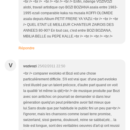
<br /> <br /> <br /> <br /> <br /> Enfin, ndenge VOZIVOZI
alobi, travail artistique oyo BOZI BOZIANA asala entre 1983-
1995 ezali comparable kaka na musala KOFFI OLOMIDE
asala depuis Album PETIT FRERE YA YAZU.<br /> <br /> <br
/> QUEL ETAIT LE MEILLEUR CHANTEUR ZAIROIS DES
ANNEES 80-90? En tout cas, c'est entre BOZI BOZIANA,
MBILIA BELLE ou PEPE KALLE.<br /> <br /> <br /> <br />
Répondre
V
vozivozi
25/02/2011 22:50
<br /> comparer evoloko et Bozi est une chose
particulièrement difficile. S'il est vrai que: d'une part evoloko
s'est illustré par un talent précoce, d'autre part quand on voit
la qualité 'et même la qté)<br /> de musique produite par Bozi
avec son antichoc on pourrait se demander si dans leur
géneration quelq'un peut prétendre avoir fait mieux que
lui.Sans doute que par habitude le public fini un peu par<br />
l'ignorer, mais les chansons comme israel terre promise,
swizerland, sissi gwema, doukouré, reine se sabbat,etc... la
liste est longue, sont des veritables oeuvres d'art qi ont reussi