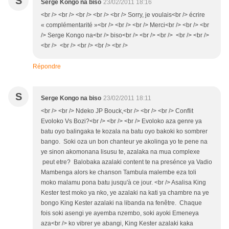
S
Serge Kongo na biso
23/02/2011 18:16
<br /> <br /> <br /> <br /> <br /> Sorry, je voulais<br /> écrire
« complémentarité »<br /> <br /> <br /> Merci<br /> <br /> <br
/> Serge Kongo na<br /> biso<br /> <br /> <br /> <br /> <br />
<br /> <br /> <br /> <br /> <br />
Répondre
S
Serge Kongo na biso
23/02/2011 18:11
<br /> <br /> Ndeko JP Bouck,<br /> <br /> <br /> Conflit
Evoloko Vs Bozi?<br /> <br /> <br /> Evoloko aza genre ya
batu oyo balingaka te kozala na batu oyo bakoki ko sombrer
bango. Soki oza un bon chanteur ye akolinga yo te pene na
ye sinon akomonana lisusu te, azalaka na mua complexe
peut etre? Balobaka azalaki content te na presénce ya Vadio
Mambenga alors ke chanson Tambula malembe eza toli
moko malamu pona batu jusqu'à ce jour. <br /> Asalisa King
Kester test moko ya nko, ye azalaki na kati ya chambre na ye
bongo King Kester azalaki na libanda na fenêtre. Chaque
fois soki asengi ye ayemba nzembo, soki ayoki Emeneya
aza<br /> ko vibrer ye abangi, King Kester azalaki kaka