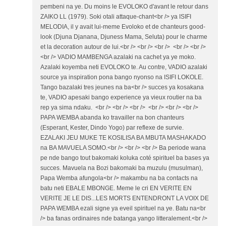
pembeni na ye. Du moins le EVOLOKO d'avant le retour dans
ZAIKO LL (1979). Soki otali attaque-chant<br /> ya ISIFI
MELODIA, il y avait lui-meme Evoloko et de chanteurs good-
look (Djuna Djanana, Djuness Mama, Seluta) pour le charme
et la decoration autour de lui.<br /> <br /> <br /> <br /> <br />
<br /> VADIO MAMBENGA azalaki na cachet ya ye moko.
Azalaki koyemba neti EVOLOKO te. Au contre, VADIO azalaki
source ya inspiration pona bango nyonso na ISIFI LOKOLE.
Tango bazalaki tres jeunes na ba<br /> succes ya kosakana
te, VADIO apesaki bango experience ya vieux routier na ba
rep ya sima ndaku. <br /> <br /> <br /> <br /> <br /> <br />
PAPA WEMBA abanda ko travailler na bon chanteurs
(Esperant, Kester, Dindo Yogo) par reflexe de survie.
EZALAKI JEU MUKE TE KOSILISA BA MBUTA MASHAKADO
na BA MAVUELA SOMO.<br /> <br /> <br /> Ba periode wana
pe nde bango tout bakomaki koluka coté spirituel ba bases ya
succes. Mavuela na Bozi bakomaki ba muzulu (musulman),
Papa Wemba afungola<br /> makambu na ba contacts na
batu neti EBALE MBONGE. Meme le cri EN VERITE EN
VERITE JE LE DIS...LES MORTS ENTENDRONT LA VOIX DE
PAPA WEMBA ezali signe ya eveil spirituel na ye. Batu na<br
/> ba fanas ordinaires nde batanga yango litteralement.<br />