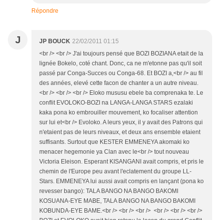
Répondre
J
JP BOUCK
22/02/2011 01:15
<br /> <br /> J'ai toujours pensé que BOZI BOZIANA etait de la
lignée Bokelo, coté chant. Donc, ca ne m'etonne pas qu'il soit
passé par Conga-Succes ou Conga-68. Et BOZI a,<br /> au fil
des années, elevé cette facon de chanter a un autre niveau.
<br /> <br /> <br /> Eloko mususu ebele ba comprenaka te. Le
conflit EVOLOKO-BOZI na LANGA-LANGA STARS ezalaki
kaka pona ko embrouiller mouvement, ko focaliser attention
sur lui et<br /> Evoloko. A leurs yeux, il y avait des Patrons qui
n'etaient pas de leurs niveaux, et deux ans ensemble etaient
suffisants. Surtout que KESTER EMMENEYA akomaki ko
menacer hegemonie ya Clan avec le<br /> tout nouveau
Victoria Eleison. Esperant KISANGANI avait compris, et pris le
chemin de l'Europe peu avant l'eclatement du groupe LL-
Stars. EMMENEYA lui aussi avait compris en lançant (pona ko
revesser bango): TALA BANGO NA BANGO BAKOMI
KOSUANA-EYE MABE, TALA BANGO NA BANGO BAKOMI
KOBUNDA-EYE BAME.<br /> <br /> <br /> <br /> <br /> <br />