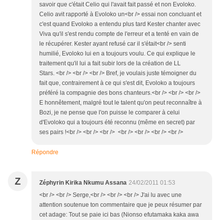
savoir que c'était Celio qui l'avait fait passé et non Evoloko.
Celio avit rapporté à Evoloko un<br /> essai non concluant et
c'est quand Evoloko a entendu plus tard Kester chanter avec
Viva qu'il s'est rendu compte de l'erreur et a tenté en vain de
le récupérer. Kester ayant refusé car il s'était<br /> senti
humilié, Evoloko lui en a toujours voulu. Ce qui explique le
traitement qu'il lui a fait subir lors de la création de LL
Stars. <br /> <br /> <br /> Bref, je voulais juste témoigner du
fait que, contrairement à ce qui s'est dit, Evoloko a toujours
préféré la compagnie des bons chanteurs.<br /> <br /> <br />
E honnêtement, malgré tout le talent qu'on peut reconnaître à
Bozi, je ne pense que l'on puisse le comparer à celui
d'Evoloko qui a toujours été reconnu (même en secret) par
ses pairs !<br /> <br /> <br /> <br /> <br /> <br /> <br />
Répondre
Z
Zéphyrin Kirika Nkumu Assana
24/02/2011 01:53
<br /> <br /> Serge,<br /> <br /> <br /> J'ai lu avec une
attention soutenue ton commentaire que je peux résumer par
cet adage: Tout se paie ici bas (Nionso efutamaka kaka awa