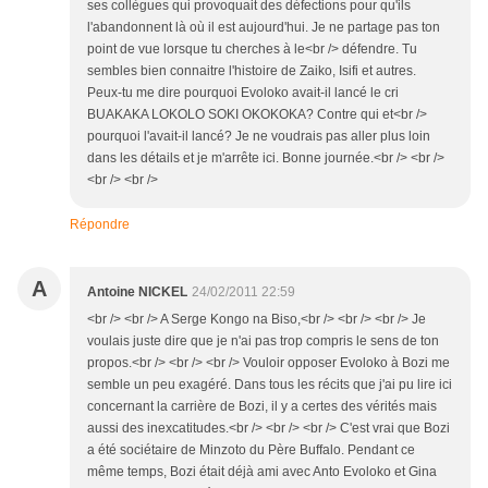
ses collègues qui provoquait des défections pour qu'ils
l'abandonnent là où il est aujourd'hui. Je ne partage pas ton
point de vue lorsque tu cherches à le<br /> défendre. Tu
sembles bien connaitre l'histoire de Zaiko, Isifi et autres.
Peux-tu me dire pourquoi Evoloko avait-il lancé le cri
BUAKAKA LOKOLO SOKI OKOKOKA? Contre qui et<br />
pourquoi l'avait-il lancé? Je ne voudrais pas aller plus loin
dans les détails et je m'arrête ici. Bonne journée.<br /> <br />
<br /> <br />
Répondre
A
Antoine NICKEL
24/02/2011 22:59
<br /> <br /> A Serge Kongo na Biso,<br /> <br /> <br /> Je
voulais juste dire que je n'ai pas trop compris le sens de ton
propos.<br /> <br /> <br /> Vouloir opposer Evoloko à Bozi me
semble un peu exagéré. Dans tous les récits que j'ai pu lire ici
concernant la carrière de Bozi, il y a certes des vérités mais
aussi des inexcatitudes.<br /> <br /> <br /> C'est vrai que Bozi
a été sociétaire de Minzoto du Père Buffalo. Pendant ce
même temps, Bozi était déjà ami avec Anto Evoloko et Gina