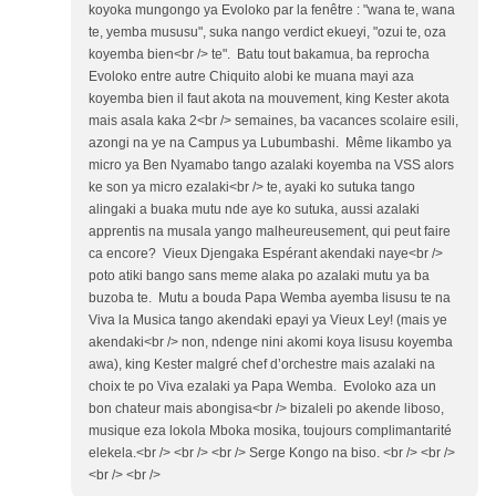
koyoka mungongo ya Evoloko par la fenêtre : "wana te, wana
te, yemba mususu", suka nango verdict ekueyi, "ozui te, oza
koyemba bien<br /> te". Batu tout bakamua, ba reprocha
Evoloko entre autre Chiquito alobi ke muana mayi aza
koyemba bien il faut akota na mouvement, king Kester akota
mais asala kaka 2<br /> semaines, ba vacances scolaire esili,
azongi na ye na Campus ya Lubumbashi. Même likambo ya
micro ya Ben Nyamabo tango azalaki koyemba na VSS alors
ke son ya micro ezalaki<br /> te, ayaki ko sutuka tango
alingaki a buaka mutu nde aye ko sutuka, aussi azalaki
apprentis na musala yango malheureusement, qui peut faire
ca encore? Vieux Djengaka Espérant akendaki naye<br />
poto atiki bango sans meme alaka po azalaki mutu ya ba
buzoba te. Mutu a bouda Papa Wemba ayemba lisusu te na
Viva la Musica tango akendaki epayi ya Vieux Ley! (mais ye
akendaki<br /> non, ndenge nini akomi koya lisusu koyemba
awa), king Kester malgré chef d’orchestre mais azalaki na
choix te po Viva ezalaki ya Papa Wemba. Evoloko aza un
bon chateur mais abongisa<br /> bizaleli po akende liboso,
musique eza lokola Mboka mosika, toujours complimantarité
elekela.<br /> <br /> <br /> Serge Kongo na biso. <br /> <br />
<br /> <br />