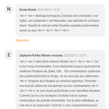
N
Nzoto Nzoto
25/02/2011 14:52
<br /> <br /> Bolinga bolinga te, Evoloko son orchestre c´est
Zaïko, son guitariste c´est Manuaku, oyo akoloba le contraire
akosi. Nayebi te soki ye moko Evoloko ayebaka phénomène
wana ou pas.<br /> <br /> <br /> <br />
Répondre
Z
Zephyrin Kirika Nkumu Assana
25/02/2011 13:37
<br /> <br /> Mon frère Antoine Nickel,<br /> <br /> <br /> J'ai
lu ton long commentaire. Il m'a démontré jusqu'à quel point tu
maîtrises l'histoire de Zaiko, Isifi... Ton commentaire s'adresse
plus particulièrement à Serge. Je ne suis pas son défenseur.
<br /> J'espère qu'il réagira au moment opportun. Permets-
moi tout de même de m'exprimer sur ton commentaire.<br />
<br /> <br /> Je suis d'avis qu'Evoloko a un caractère bizzarre.
Comme j'ai eu à le souligner, Evoloko est un auteur-
compositeur de grande renommée. Sur le plan arttistique, je
n'ai rien à lui reprocher. C'est<br /> son comportement avec