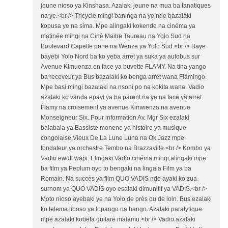
jeune nioso ya Kinshasa. Azalaki jeune na mua ba fanatiques
na ye.<br /> Tricycle mingi baninga na ye nde bazalaki
kopusa ye na sima. Mpe alingaki kokende na cinéma ya
matinée mingi na Ciné Maitre Taureau na Yolo Sud na
Boulevard Capelle pene na Wenze ya Yolo Sud.<br /> Baye
bayebi Yolo Nord ba ko yeba arret ya suka ya autobus sur
Avenue Kimuenza en face ya buvette FLAMY. Na tina yango
ba receveur ya Bus bazalaki ko benga arret wana Flamingo.
Mpe basi mingi bazalaki na nsoni po na kokita wana. Vadio
azalaki ko vanda epayi ya ba parent na ye na face ya arret
Flamy na croisement ya avenue Kimwenza na avenue
Monseigneur Six. Pour information Av. Mgr Six ezalaki
balabala ya Bassiste monene ya histoire ya musique
congolaise,Vieux De La Lune Luna na Ok Jazz mpe
fondateur ya orchestre Tembo na Brazzaville.<br /> Kombo ya
Vadio ewuti wapi. Elingaki Vadio cinéma mingi,alingaki mpe
ba film ya Peplum oyo to bengaki na lingala Film ya ba
Romain. Na succès ya film QUO VADIS nde ayaki ko zua
surnom ya QUO VADIS oyo esalaki dimunitif ya VADIS.<br />
Moto nioso ayebaki ye na Yolo de près ou de loin. Bus ezalaki
ko telema liboso ya lopango na bango. Azalaki paralytique
mpe azalaki kobeta guitare malamu.<br /> Vadio azalaki