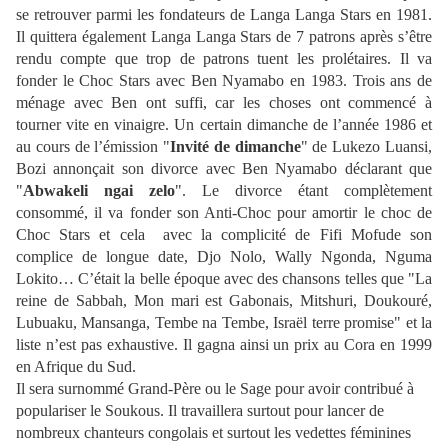
se retrouver parmi les fondateurs de Langa Langa Stars en 1981.
Il quittera également Langa Langa Stars de 7 patrons après s’être
rendu compte que trop de patrons tuent les prolétaires. Il va
fonder le Choc Stars avec Ben Nyamabo en 1983. Trois ans de
ménage avec Ben ont suffi, car les choses ont commencé à
tourner vite en vinaigre. Un certain dimanche de l’année 1986 et
au cours de l’émission "
Invité de dimanche
" de Lukezo Luansi,
Bozi annonçait son divorce avec Ben Nyamabo déclarant que
"
Abwakeli ngai zelo
". Le divorce étant complètement
consommé, il va fonder son Anti-Choc pour amortir le choc de
Choc Stars et cela avec la complicité de Fifi Mofude son
complice de longue date, Djo Nolo, Wally Ngonda, Nguma
Lokito… C’était la belle époque avec des chansons telles que "La
reine de Sabbah, Mon mari est Gabonais, Mitshuri, Doukouré,
Lubuaku, Mansanga, Tembe na Tembe, Israël terre promise" et la
liste n’est pas exhaustive. Il gagna ainsi un prix au Cora en 1999
en Afrique du Sud.
Il sera surnommé Grand-Père ou le Sage pour avoir contribué à
populariser le Soukous. Il travaillera surtout pour lancer de
nombreux chanteurs congolais et surtout les vedettes féminines