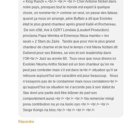
« King Ranch ».<br /> <br /> <br /> Cher Antoine Nickel dans
notre pays, presques tout le monde est expert à quelque
chose, on nomme<br /> comme on veut, on passe des fatwas
quand ça nous on arrange, père Buffalo a dit que Evoloko
était le plus grand chanteur après grand Kallé et Rochereau.
De son côté, live à OZRT Londala (Laudert Production)
proclama Papa Wemba et Emeneya Nkua mambu « les
seuls » 2 Stars du Zaïre. Tandis que pour moi le plus grand
chanteur de charme et de tout le temps c’est Ntesa Nzitani dit
Dalienst pour ses thèmes, sa voix et son leadership dans
l’OK<br /> Jazz au année 80. Tous ceux que nous disons ici
Evoloko Nkumu Antho Nickel est un bon chanteur qu’on ne
peut pas contester mais s’il est dans la<br /> situation qu’il se
retrouve aujourd’hui son caractère est pour beaucoup. Nous
n’essayons pas de le condamner mais nous constatons<br />
qu’aujourd’hui sa situation ne s’accorde pas à son statut du
Star dont une partie doit être blâmer de part son
comportement aussi.<br /> <br /> <br /> Na remercier mingi
pona contribution na yo na lisolo oyo.<br /> <br /> <br />
Serge Kongo na biso.<br /> <br /> <br /> <br />
Répondre