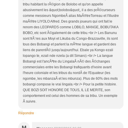
tribu habitant la rÃ©gion de Bolobo et qu'on appelle
abusivement les &quot;bolobo&quot;, il a des prÃ©curseurs
comme messieurs NgombeÂ alias MaÃ®treTorreau et l'illustre
maÃ®tre LIYOLO Alfred. Des grands joueurs qui ont fait le
renom des LEOPARDS comme LOBILO, MANGE, BOBUTAKA
BOBO, etc sont Ã©galement de cette tribu.<br /> Les Banunu
sont frÃ¨res aux Moyi et Likuba du Congo-Brazzaville, ils sont
tous des Bobangi et parlent la mÃªme langue et gardent des
liens de parentÃ© jusqu'aujourd'hui. Ebale ya Kongo ezali
lopango te, ezali nde nzela (a dit Simaro).<br /> La langue
Bobangi est l'ancÃªtre du LingalaÂ nÃ© des Ã©changes
commerciales entre les Bobangi trafiquants d'ivoire avant
l'heure coloniale et les tribus du nordÂ de l'Equateur (les
ngombe, les mbanzaÂ et les mbunza). Plus de 60% des mots
bobangi compose le vrai lingala.<br /> Pour la petite histoire.
QUE BOZI SOIT HONORE DE TOUS, IL LE MERITE, son
comportement est celui des hommes de sa tribu. Un exemple
Ã suivre.
Répondre
M