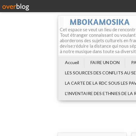
MBOKAMOSIKA
Cet espace se veut un lieu de rencontr
Tout étranger connaissant ou voulant f
aborderons des sujets culturels en fran
devise:réduire la distance qui nous sép
à notre musique dans toute sa diversi
Accueil
FAIRE UN DON
P
LES SOURCES DES CONFLITS AU S
LA CARTE DE LA RDC SOUS LES PA
L'INVENTAIRE DES ETHNIES DE LA 