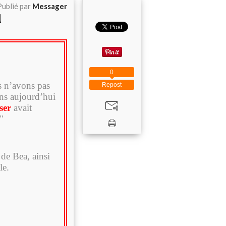
Publié par
Messager
d
0
s n’avons pas
Repost
ons aujourd’hui
ser
avait
"
 de Bea, ainsi
le.