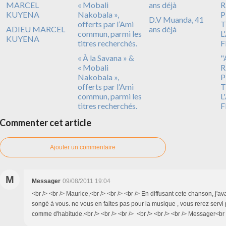
D.V Muanda, 41
ADIEU MARCEL
ans déjà
KUYENA
« À la Savana » &
"
« Mobali
R
Nakobala »,
P
offerts par l’Ami
T
commun, parmi les
L
titres recherchés.
F
Commenter cet article
Ajouter un commentaire
M
Messager
09/08/2011 19:04
<br /> <br /> Maurice,<br /> <br /> <br /> En diffusant cete chanson, j'av
songé à vous. ne vous en faites pas pour la musique , vous rerez servi 
comme d'habitude.<br /> <br /> <br /> <br /> <br /> <br /> Messager<br /