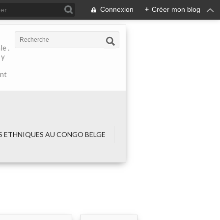
Connexion
+
Créer mon blog
e .
 y
ant
 ETHNIQUES AU CONGO BELGE