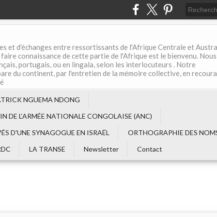
es et d'échanges entre ressortissants de l'Afrique Centrale et Austral
aire connaissance de cette partie de l'Afrique est le bienvenu. Nous
çais, portugais, ou en lingala, selon les interlocuteurs . Notre
are du continent, par l'entretien de la mémoire collective, en recour
té
ATRICK NGUEMA NDONG
EIN DE L‘ARMÉE NATIONALE CONGOLAISE (ANC)
VÉS D'UNE SYNAGOGUE EN ISRAËL
ORTHOGRAPHIE DES NOMS
RDC
LA TRANSE
Newsletter
Contact