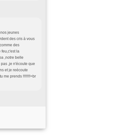
 nos jeunes
rdent des cris à vous
/> comme des
feu,c'est la
ba ,notre belle
 pas ,je n'écoute que
ns et je reécoute
 me prends !!!!!!!!<br