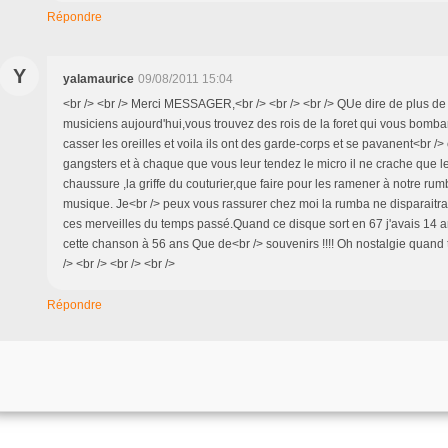
Répondre
Y
yalamaurice
09/08/2011 15:04
<br /> <br /> Merci MESSAGER,<br /> <br /> <br /> QUe dire de plus de
musiciens aujourd'hui,vous trouvez des rois de la foret qui vous bomba
casser les oreilles et voila ils ont des garde-corps et se pavanent<br 
gangsters et à chaque que vous leur tendez le micro il ne crache que le 
chaussure ,la griffe du couturier,que faire pour les ramener à notre rum
musique. Je<br /> peux vous rassurer chez moi la rumba ne disparaitra
ces merveilles du temps passé.Quand ce disque sort en 67 j'avais 14 a
cette chanson à 56 ans Que de<br /> souvenirs !!!! Oh nostalgie quand tu
/> <br /> <br /> <br />
Répondre