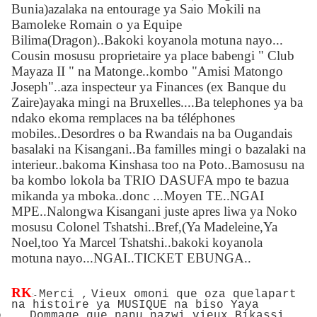
Bunia)azalaka na entourage ya Saio Mokili na
Bamoleke Romain o ya Equipe
Bilima(Dragon)..Bakoki koyanola motuna nayo...
Cousin mosusu proprietaire ya place babengi " Club
Mayaza II " na Matonge..kombo "Amisi Matongo
Joseph"..aza inspecteur ya Finances (ex Banque du
Zaire)ayaka mingi na Bruxelles....Ba telephones ya ba
ndako ekoma remplaces na ba téléphones
mobiles..Desordres o ba Rwandais na ba Ougandais
basalaki na Kisangani..Ba familles mingi o bazalaki na
interieur..bakoma Kinshasa too na Poto..Bamosusu na
ba kombo lokola ba TRIO DASUFA mpo te bazua
mikanda ya mboka..donc ...Moyen TE..NGAI
MPE..Nalongwa Kisangani juste apres liwa ya Noko
mosusu Colonel Tshatshi..Bref,(Ya Madeleine,Ya
Noel,too Ya Marcel Tshatshi..bakoki koyanola
motuna nayo...NGAI..TICKET EBUNGA..
RK
Merci ,
Vieux omoni que oza quelapart
:-
na histoire ya MUSIQUE na biso Yaya
o
Dommage que nanu nazwi vieux Bikassi