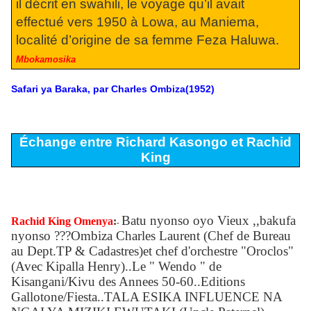
il décrit en swahili, le voyage qu’il avait
effectué vers 1950 à Lowa, au Maniema,
localité d’origine de sa femme Feza Haluwa.
Mbokamosika
Safari ya Baraka, par Charles Ombiza(1952)
Échange entre Richard Kasongo et Rachid
King
Batu nyonso oyo Vieux ,,bakufa
Rachid King Omenya
:
-
nyonso ???Ombiza Charles Laurent (Chef de Bureau
au Dept.TP & Cadastres)et chef d'orchestre "Oroclos"
(Avec Kipalla Henry)..Le " Wendo " de
Kisangani/Kivu des Annees 50-60..Editions
Gallotone/Fiesta..TALA ESIKA INFLUENCE NA