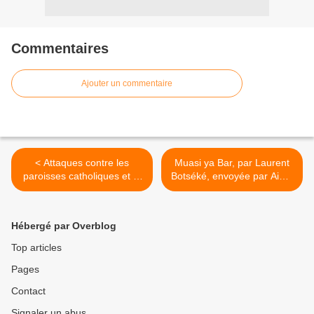
Commentaires
Ajouter un commentaire
< Attaques contre les
Muasi ya Bar, par Laurent
paroisses catholiques et la
Botséké, envoyée par Aimé
brutalité policière
Atipo. >
Hébergé par Overblog
Top articles
Pages
Contact
Signaler un abus