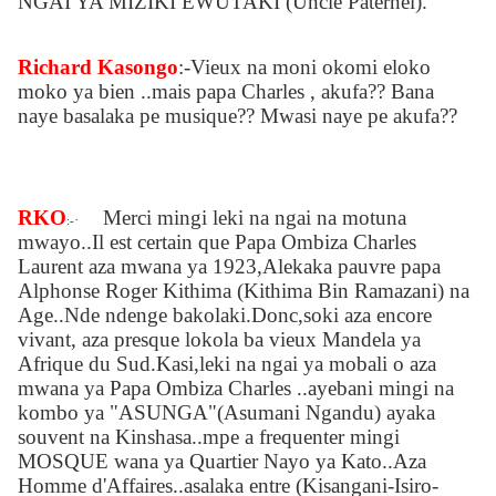
NGAI YA MIZIKI EWUTAKI (Uncle Paternel)
.
Richard Kasongo
:-
Vieux na moni okomi eloko
moko ya bien ..mais papa Charles , akufa?? Bana
naye basalaka pe musique?? Mwasi naye pe akufa??
RKO
Merci mingi leki na ngai na motuna
·
:-
mwayo..Il est certain que Papa Ombiza Charles
Laurent aza mwana ya 1923,Alekaka pauvre papa
Alphonse Roger Kithima (Kithima Bin Ramazani) na
Age..Nde ndenge bakolaki.Donc,soki aza encore
vivant, aza presque lokola ba vieux Mandela ya
Afrique du Sud.Kasi,leki na ngai ya mobali o aza
mwana ya Papa Ombiza Charles ..ayebani mingi na
kombo ya "ASUNGA"(Asumani Ngandu) ayaka
souvent na Kinshasa..mpe a frequenter mingi
MOSQUE wana ya Quartier Nayo ya Kato..Aza
Homme d'Affaires..asalaka entre (Kisangani-Isiro-