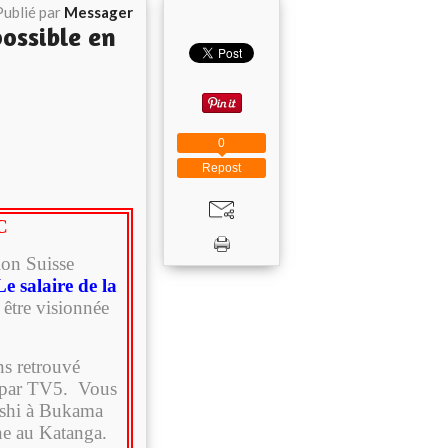
Publié par
Messager
possible en
0
Repost
DC
ion Suisse
e salaire de la
être visionnée
ns retrouvé
8 par TV5. Vous
ashi à Bukama
ne au Katanga.