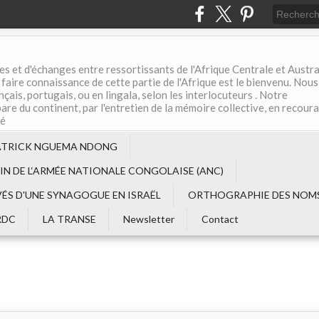
es et d'échanges entre ressortissants de l'Afrique Centrale et Austral
aire connaissance de cette partie de l'Afrique est le bienvenu. Nous
çais, portugais, ou en lingala, selon les interlocuteurs . Notre
are du continent, par l'entretien de la mémoire collective, en recour
té
ATRICK NGUEMA NDONG
EIN DE L‘ARMÉE NATIONALE CONGOLAISE (ANC)
VÉS D'UNE SYNAGOGUE EN ISRAËL
ORTHOGRAPHIE DES NOMS
RDC
LA TRANSE
Newsletter
Contact