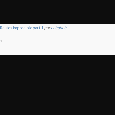
Routes impossible part 1
par
bababob
3