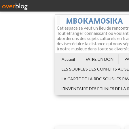
MBOKAMOSIKA
Cet espace se veut un lieu de rencontr
Tout étranger connaissant ou voulant f
aborderons des sujets culturels en fran
devise:réduire la distance qui nous sép
à notre musique dans toute sa diversi
Accueil
FAIRE UN DON
P
LES SOURCES DES CONFLITS AU S
LA CARTE DE LA RDC SOUS LES PA
L'INVENTAIRE DES ETHNIES DE LA 