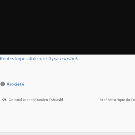
Routes impossible part 3
par
bababob
#société
Colonel Joseph Damien Tshatshi
Bref historique du T