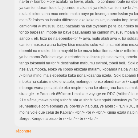
na<br /> kombo Flory azalaki na fièvre, akufi. To contnuer route na eb
ya camion durant toute la journée, makanisi ya nkolo camion na<br /> 
ezalaki tokoma na mua centre moko boye po tosenga permission ya k
mais Zaïroises na tshaku différence eza kaka muke, tolobaka trop, tosa
camion<br /> mususu, batu bazalaki na kati toyebani pe te, ba ndeko b
tongo bapesani mbote na baye bazuamaki na camion mususu mbala 
sango « eh, toza pe na ebembe<br /> awa, mutu akufi awa », ba soldats
camion mususu wana batiye biso musuku suku «ah, nzambi bino muza
ebembi na mutuku, bino muyebi te ke muza infraction na<br /> mibeko n
ya ba mama Zaïroises oyo, e retarder biso lisusu plus na nzela, tomel
tango tokomaki na<br /> destination mabumu evimbi, tobeli beli. Soki 
nzela ya mboka, eloko ya liboso ekozala malamu kobanda na ba villag
/> biliya mingi mais ebebaka kaka pona kozanga nzela. Soki babandi 
mboka na salaire moko enviable, molongo nionso etondi na<br /> capi
mbongo wana pe capitale eko respirer sana ke obengana batu na mak
strategie. « Parcourir 650km = 1 mois de voyage en RDC (Arithmétiq
21e siècle, mawa plein) »<br /> <br /> <br /> Natangaki interview ya Ts
jeuneafrique.com ebimaki ya lobi<br /> na butu, ye alobi : « "En RDC, 
moins volé que celui de Kabila"» <br /> <br /> <br /> Kimia ezala na bino
Serge, Kongo na biso.<br /> <br /> <br /> <br />
Répondre