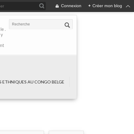
Connexion
+
Créer mon blog
e .
 y
ant
 ETHNIQUES AU CONGO BELGE