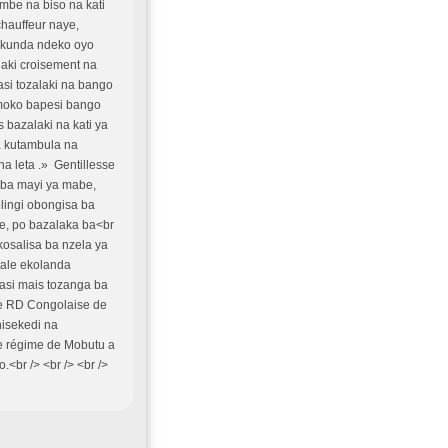
embe na biso na kati
chauffeur naye,
okunda ndeko oyo
laki croisement na
asi tozalaki na bango
moko bapesi bango
 bazalaki na kati ya
 kutambula na
a leta .» Gentillesse
a ba mayi ya mabe,
olingi obongisa ba
e, po bazalaka ba<br
kosalisa ba nzela ya
tale ekolanda
asi mais tozanga ba
ue RD Congolaise de
hisekedi na
le régime de Mobutu a
.<br /> <br /> <br />