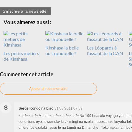
S'inscrire à la newsletter
Vous aimerez aussi :
Kinshasa la belle
Les Léopards à
Les petits métiers
ou la poubelle ?
l’assaut de la CAN
L
de Kinshasa
S
S
Commenter cet article
Ajouter un commentaire
S
Serge Kongo na biso
31/08/2011 07:59
<br /> <br /> Mbote,<br /> <br /> <br /> Na 1991 nasala voyage ya nde
conditions oyo, towumela<br /> mingi na nzela, nabosanaki koyeba tok
différence ezalaki lisusu te na Lundi na Dimanche. Tokomaka na mb