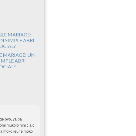
E MARIAGE: UN
IMPLE ABRI
OCIAL?
nge oyo, ya ba
omi mukolo nini c.a.d
oka moko jeune moko