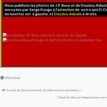
Nous publions les photos de J.P. Buse et de Doudou Adou
envoyées par Serge Kongo à l’attention de
notre ami D.O
en lunettes est à gauche, et
Doudou Adoula
à droite.
.
.
#musique
Accusé de déterounement, Boshab recourt aux Kuluna...!
Chanta Bouita, par Mwana Zama, envo