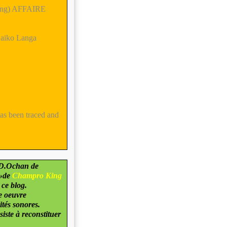
(King) AFFAIRE
Zaiko Langa
s been traced and
 D.Ochan de
»de
Champro King
 ce blog.
e oeuvre
ités sonores.
siste à reconstituer