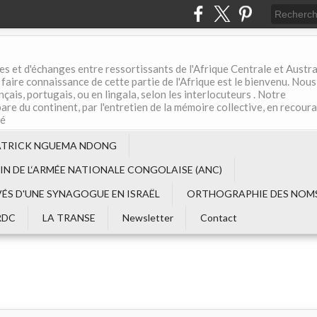
es et d'échanges entre ressortissants de l'Afrique Centrale et Austral
aire connaissance de cette partie de l'Afrique est le bienvenu. Nous
çais, portugais, ou en lingala, selon les interlocuteurs . Notre
are du continent, par l'entretien de la mémoire collective, en recour
té
ATRICK NGUEMA NDONG
EIN DE L‘ARMÉE NATIONALE CONGOLAISE (ANC)
VÉS D'UNE SYNAGOGUE EN ISRAËL
ORTHOGRAPHIE DES NOMS
RDC
LA TRANSE
Newsletter
Contact