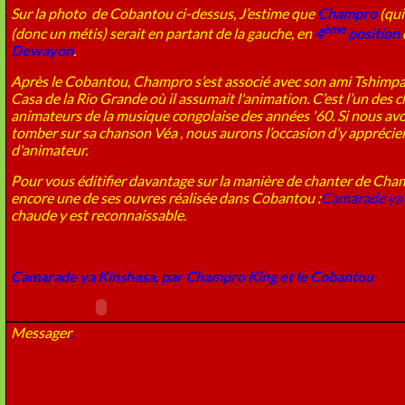
Sur la photo de Cobantou
ci-dessus
, J’estime que
Champro
(qui
ème
(donc un métis) serait en partant de la gauche, en
4
position
Dewayon
.
Après le Cobantou, Champro s’est associé avec son ami Tshimpa
Casa de la Rio Grande où il assumait l'animation. C’est l’un des 
animateurs de la musique congolaise des années '60. Si nous avo
tomber sur sa chanson Véa , nous aurons l’occasion d’y apprécie
d'animateur.
Pour vous éditifier davantage sur la manière de chanter de Ch
encore une de ses ouvres réalisée dans Cobantou :
Camarade ya
chaude y est reconnaissable.
Camarade ya Kinshasa, par Champro King et le Cobantou
Messager
.