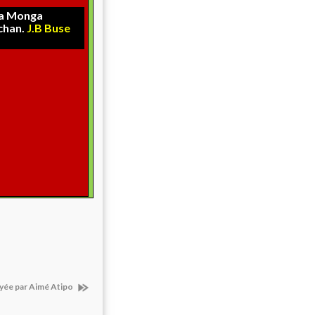
la Monga
chan.
J.B Buse
yée par Aimé Atipo