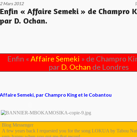
2 Mars 2012
Enfin « Affaire Semeki » de Champro K
par D. Ochan.
Enfin «
Affaire Semeki
» de Champro Kin
par
D. Ochan
de Londres
Affaire Semeki, par Champro King et le Cobantou
Blog Messenger
A few years back I requested you for the song LOKUA by Tabou Nat
very happy when you got me that record.