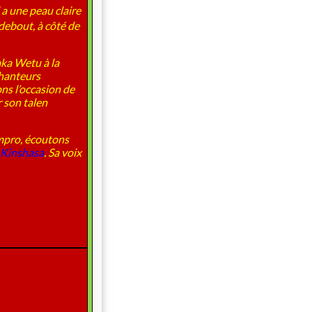
 a une peau claire
debout, à côté de
ka Wetu à la
chanteurs
ns l’occasion de
r son talen
ampro, écoutons
 Kinshasa
. Sa voix