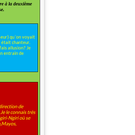
dre à la deuxième
se.
seur) qu´on voyait
l était chanteur.
ais allusion? Je
on entrain de
direction de
Je le connais très
giri-Ngiri où se
o,Mayos,