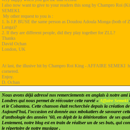
I also now want to give to your readers this song by Champro Roi 
SEMEKI.
My other request to you is :
1. Is J.P. BUSE the same person as Doudou Adoula Monga (both of 
Langa)?
2. If they are different people, did they play together for ZLL?
Thanks
David Ochan
London, UK
At last, the illusive hit by Champro Roi King - AFFAIRE SEMEKI ha
cornered.
Enjoy.
D. Ochan
Nous avons déjà adressé nos remerciements en anglais à notre ami
Londres qui nous permet de réécouter cette rareté «
Affaire Semeki
et le Cobantou. Cette chanson était recherchée depuis la création de
Aujourd’hui, l’occasion est donnée aux mbokatiers de savourer cett
d’anthologie des années ’60, en dépit de la détérioration de ses qual
Lentement, notre blog est en train de réaliser un de ses buts, qui con
le répertoire de notre musique .