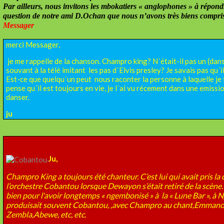
Par ailleurs, nous invitons les mbokatiers « anglophones » à répon
question de notre ami D.Ochan que nous n’avons très biens compri
Messager
merci Messager,
je me rappelle de la chanson. Champro king? N´était-il pas un (dan
souvant à la télé imitant les pas d´Elvis presley? Je savais pas qu´i
Est-ce que quelqu´un peut nous raconter la personne à laquelle je f
pense qu´il est toujours en vie, je l´ai vu récement dans une emissi
danser.
ju
.
Ju,
Champro King a toujours été chanteur. C’est lui qui avait pris la 
l’orchestre Cobantou lorsque Dewayon s’était retiré de la scène. 
bien pour l'avoir longtemps « ngembonisé » à la « Lune Bar », à N
produisait souvent Cobantou, ,avec Champro au chant,Emman
Zembla,Abewe, etc, etc.