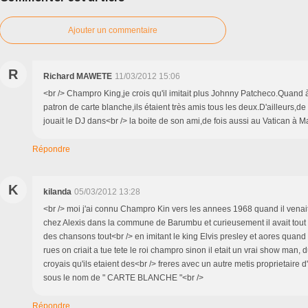
Ajouter un commentaire
R
Richard MAWETE
11/03/2012 15:06
<br /> Champro King,je crois qu'il imitait plus Johnny Patcheco.Quand 
patron de carte blanche,ils étaient très amis tous les deux.D'ailleurs,d
jouait le DJ dans<br /> la boite de son ami,de fois aussi au Vatican à M
Répondre
K
kilanda
05/03/2012 13:28
<br /> moi j'ai connu Champro Kin vers les annees 1968 quand il venai
chez Alexis dans la commune de Barumbu et curieusement il avait tou
des chansons tout<br /> en imitant le king Elvis presley et aores quand 
rues on criait a tue tete le roi champro sinon il etait un vrai show man, 
croyais qu'ils etaient des<br /> freres avec un autre metis proprietaire
sous le nom de " CARTE BLANCHE "<br />
Répondre