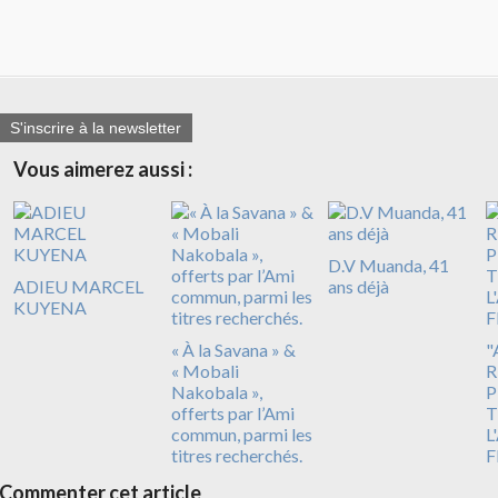
S'inscrire à la newsletter
Vous aimerez aussi :
D.V Muanda, 41
ADIEU MARCEL
ans déjà
KUYENA
« À la Savana » &
"
« Mobali
R
Nakobala »,
P
offerts par l’Ami
T
commun, parmi les
L
titres recherchés.
F
Commenter cet article