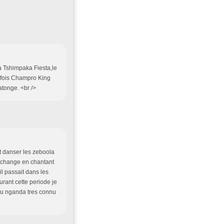
à Tshimpaka Fiesta,le
e fois Champro King
atonge. <br />
t danser les zeboola
t change en chantant
il passait dans les
durant cette periode je
 d'u nganda tres connu