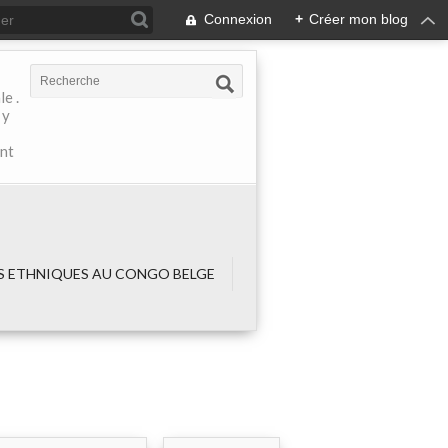
Connexion
+
Créer mon blog
e .
 y
ant
 ETHNIQUES AU CONGO BELGE