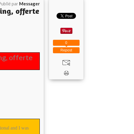
Publié par
Messager
ing, offerte
0
Repost
g, offerte
ional and I was