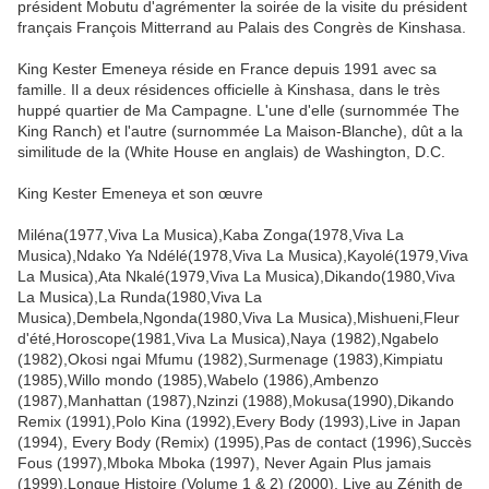
président Mobutu d'agrémenter la soirée de la visite du président
français François Mitterrand au Palais des Congrès de Kinshasa.
King Kester Emeneya réside en France depuis 1991 avec sa
famille. Il a deux résidences officielle à Kinshasa, dans le très
huppé quartier de Ma Campagne. L'une d'elle (surnommée The
King Ranch) et l'autre (surnommée La Maison-Blanche), dût a la
similitude de la (White House en anglais) de Washington, D.C.
King Kester Emeneya et son œuvre
Miléna(1977,Viva La Musica),Kaba Zonga(1978,Viva La
Musica),Ndako Ya Ndélé(1978,Viva La Musica),Kayolé(1979,Viva
La Musica),Ata Nkalé(1979,Viva La Musica),Dikando(1980,Viva
La Musica),La Runda(1980,Viva La
Musica),Dembela,Ngonda(1980,Viva La Musica),Mishueni,Fleur
d'été,Horoscope(1981,Viva La Musica),Naya (1982),Ngabelo
(1982),Okosi ngai Mfumu (1982),Surmenage (1983),Kimpiatu
(1985),Willo mondo (1985),Wabelo (1986),Ambenzo
(1987),Manhattan (1987),Nzinzi (1988),Mokusa(1990),Dikando
Remix (1991),Polo Kina (1992),Every Body (1993),Live in Japan
(1994), Every Body (Remix) (1995),Pas de contact (1996),Succès
Fous (1997),Mboka Mboka (1997), Never Again Plus jamais
(1999),Longue Histoire (Volume 1 & 2) (2000), Live au Zénith de