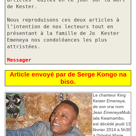
de Kester.
Nous reproduisons ces deux articles à
l’intention de nos lecteurs tout en
présentant à la famille de Jo
Kester
Emeneya nos condoléances les plus
attristées.
Messager
Article envoyé par de Serge Kongo na
biso.
.
Le chanteur King
Kester
Emeneya
,
de son vrai nom
Jean
Emeneya
Mub
iala Kwamambu,
est décédé jeudi 13
février 2014 à 5h30
à l’hôpital Marie