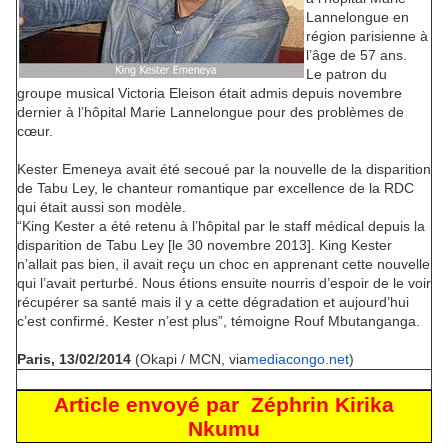
Lannelongue en
région parisienne à
l’âge de 57 ans.
Le patron du
groupe musical Victoria Eleison était admis depuis novembre
dernier à l’hôpital Marie Lannelongue pour des problèmes de
cœur.
Kester Emeneya avait été secoué par la nouvelle de la disparition
de Tabu Ley, le chanteur romantique par excellence de la RDC
qui était aussi son modèle.
“King Kester a été retenu à l’hôpital par le staff médical depuis la
disparition de Tabu Ley [le 30 novembre 2013]. King Kester
n’allait pas bien, il avait reçu un choc en apprenant cette nouvelle
qui l’avait perturbé. Nous étions ensuite nourris d’espoir de le voir
récupérer sa santé mais il y a cette dégradation et aujourd’hui
c’est confirmé. Kester n’est plus”, témoigne Rouf Mbutanganga.
Paris, 13/02/2014
(Okapi / MCN, via
mediacongo.net
)
Article envoyé par Zéphrin Kirika
Nkumu