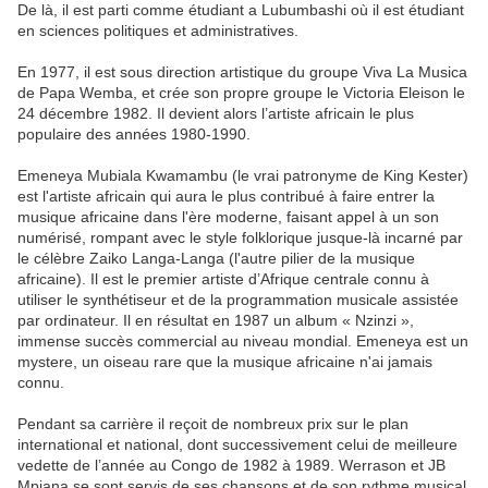
De là, il est parti comme étudiant a Lubumbashi où il est étudiant
en sciences politiques et administratives.
En 1977, il est sous direction artistique du groupe Viva La Musica
de Papa Wemba, et crée son propre groupe le Victoria Eleison le
24 décembre 1982. Il devient alors l’artiste africain le plus
populaire des années 1980-1990.
Emeneya Mubiala Kwamambu (le vrai patronyme de King Kester)
est l'artiste africain qui aura le plus contribué à faire entrer la
musique africaine dans l'ère moderne, faisant appel à un son
numérisé, rompant avec le style folklorique jusque-là incarné par
le célèbre Zaiko Langa-Langa (l'autre pilier de la musique
africaine). Il est le premier artiste d’Afrique centrale connu à
utiliser le synthétiseur et de la programmation musicale assistée
par ordinateur. Il en résultat en 1987 un album « Nzinzi »,
immense succès commercial au niveau mondial. Emeneya est un
mystere, un oiseau rare que la musique africaine n'ai jamais
connu.
Pendant sa carrière il reçoit de nombreux prix sur le plan
international et national, dont successivement celui de meilleure
vedette de l’année au Congo de 1982 à 1989. Werrason et JB
Mpiana se sont servis de ses chansons et de son rythme musical