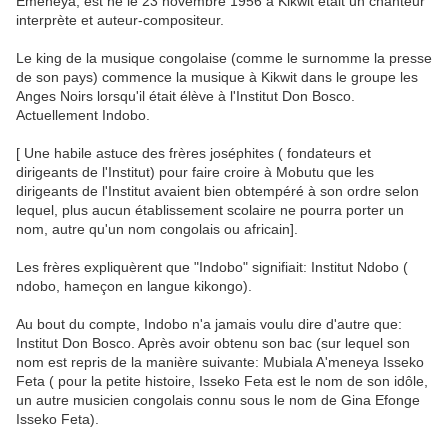
Emeneya, est né le 23 novembre 1956 à Kikwit était un chanteur
interprète et auteur-compositeur.
Le king de la musique congolaise (comme le surnomme la presse
de son pays) commence la musique à Kikwit dans le groupe les
Anges Noirs lorsqu'il était élève à l'Institut Don Bosco.
Actuellement Indobo.
[ Une habile astuce des frères joséphites ( fondateurs et
dirigeants de l'Institut) pour faire croire à Mobutu que les
dirigeants de l'Institut avaient bien obtempéré à son ordre selon
lequel, plus aucun établissement scolaire ne pourra porter un
nom, autre qu'un nom congolais ou africain].
Les frères expliquèrent que "Indobo" signifiait: Institut Ndobo (
ndobo, hameçon en langue kikongo).
Au bout du compte, Indobo n'a jamais voulu dire d'autre que:
Institut Don Bosco. Après avoir obtenu son bac (sur lequel son
nom est repris de la manière suivante: Mubiala A'meneya Isseko
Feta ( pour la petite histoire, Isseko Feta est le nom de son idôle,
un autre musicien congolais connu sous le nom de Gina Efonge
Isseko Feta).