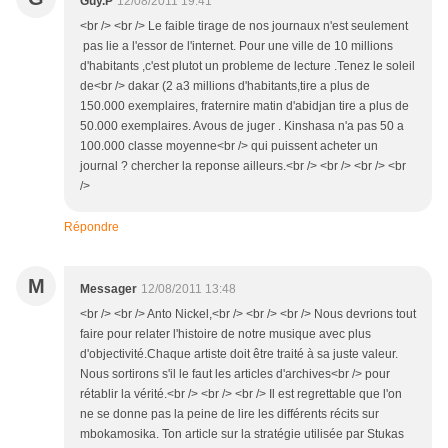
Guy.P
12/08/2011 19:41
<br /> <br /> Le faible tirage de nos journaux n'est seulement
pas lie a l'essor de l'internet. Pour une ville de 10 millions
d'habitants ,c'est plutot un probleme de lecture .Tenez le soleil
de<br /> dakar (2 a3 millions d'habitants,tire a plus de
150.000 exemplaires, fraternire matin d'abidjan tire a plus de
50.000 exemplaires. Avous de juger . Kinshasa n'a pas 50 a
100.000 classe moyenne<br /> qui puissent acheter un
journal ? chercher la reponse ailleurs.<br /> <br /> <br /> <br
/>
Répondre
M
Messager
12/08/2011 13:48
<br /> <br /> Anto Nickel,<br /> <br /> <br /> Nous devrions tout
faire pour relater l'histoire de notre musique avec plus
d'objectivité.Chaque artiste doit être traité à sa juste valeur.
Nous sortirons s'il le faut les articles d'archives<br /> pour
rétablir la vérité.<br /> <br /> <br /> Il est regrettable que l'on
ne se donne pas la peine de lire les différents récits sur
mbokamosika. Ton article sur la stratégie utilisée par Stukas