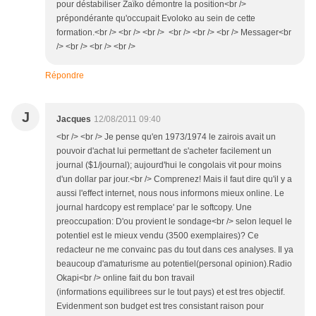
pour déstabiliser Zaïko démontre la position<br />
prépondérante qu'occupait Evoloko au sein de cette
formation.<br /> <br /> <br /> <br /> <br /> <br /> Messager<br
/> <br /> <br /> <br />
Répondre
J
Jacques
12/08/2011 09:40
<br /> <br /> Je pense qu'en 1973/1974 le zairois avait un
pouvoir d'achat lui permettant de s'acheter facilement un
journal ($1/journal); aujourd'hui le congolais vit pour moins
d'un dollar par jour.<br /> Comprenez! Mais il faut dire qu'il y a
aussi l'effect internet, nous nous informons mieux online. Le
journal hardcopy est remplace' par le softcopy. Une
preoccupation: D'ou provient le sondage<br /> selon lequel le
potentiel est le mieux vendu (3500 exemplaires)? Ce
redacteur ne me convainc pas du tout dans ces analyses. Il ya
beaucoup d'amaturisme au potentiel(personal opinion).Radio
Okapi<br /> online fait du bon travail
(informations equilibrees sur le tout pays) et est tres objectif.
Evidenment son budget est tres consistant raison pour