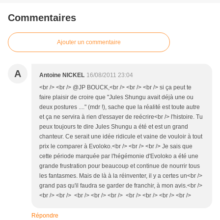
Commentaires
Ajouter un commentaire
A
Antoine NICKEL
16/08/2011 23:04
<br /> <br /> @JP BOUCK,<br /> <br /> <br /> si ça peut te
faire plaisir de croire que "Jules Shungu avait déjà une ou
deux postures ...." (mdr !), sache que la réalité est toute autre
et ça ne servira à rien d'essayer de reécrire<br /> l'histoire. Tu
peux toujours te dire Jules Shungu a été et est un grand
chanteur. Ce serait une idée ridicule et vaine de vouloir à tout
prix le comparer à Evoloko.<br /> <br /> <br /> Je sais que
cette période marquée par l'hégémonie d'Evoloko a été une
grande frustration pour beaucoup et continue de nourrir tous
les fantasmes. Mais de là à la réinventer, il y a certes un<br />
grand pas qu'il faudra se garder de franchir, à mon avis.<br />
<br /> <br /> <br /> <br /> <br /> <br /> <br /> <br /> <br />
Répondre