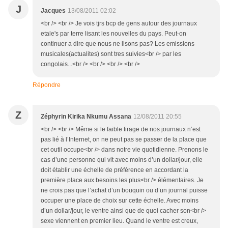
J
Jacques
13/08/2011 02:02
<br /> <br /> Je vois tjrs bcp de gens autour des journaux
etale's par terre lisant les nouvelles du pays. Peut-on
continuer a dire que nous ne lisons pas? Les emissions
musicales(actualites) sont tres suivies<br /> par les
congolais...<br /> <br /> <br /> <br />
Répondre
Z
Zéphyrin Kirika Nkumu Assana
12/08/2011 20:55
<br /> <br /> Même si le faible tirage de nos journaux n’est
pas lié à l’Internet, on ne peut pas se passer de la place que
cet outil occupe<br /> dans notre vie quotidienne. Prenons le
cas d’une personne qui vit avec moins d’un dollar/jour, elle
doit établir une échelle de préférence en accordant la
première place aux besoins les plus<br /> élémentaires. Je
ne crois pas que l’achat d’un bouquin ou d’un journal puisse
occuper une place de choix sur cette échelle. Avec moins
d’un dollar/jour, le ventre ainsi que de quoi cacher son<br />
sexe viennent en premier lieu. Quand le ventre est creux,