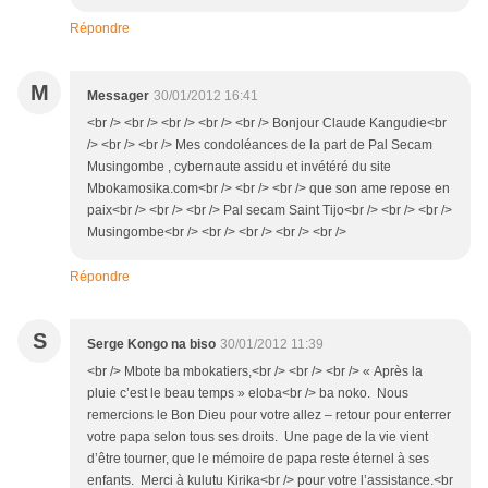
Répondre
M
Messager
30/01/2012 16:41
<br /> <br /> <br /> <br /> <br /> Bonjour Claude Kangudie<br
/> <br /> <br /> Mes condoléances de la part de Pal Secam
Musingombe , cybernaute assidu et invétéré du site
Mbokamosika.com<br /> <br /> <br /> que son ame repose en
paix<br /> <br /> <br /> Pal secam Saint Tijo<br /> <br /> <br />
Musingombe<br /> <br /> <br /> <br /> <br />
Répondre
S
Serge Kongo na biso
30/01/2012 11:39
<br /> Mbote ba mbokatiers,<br /> <br /> <br /> « Après la
pluie c’est le beau temps » eloba<br /> ba noko. Nous
remercions le Bon Dieu pour votre allez – retour pour enterrer
votre papa selon tous ses droits. Une page de la vie vient
d’être tourner, que le mémoire de papa reste éternel à ses
enfants. Merci à kulutu Kirika<br /> pour votre l’assistance.<br