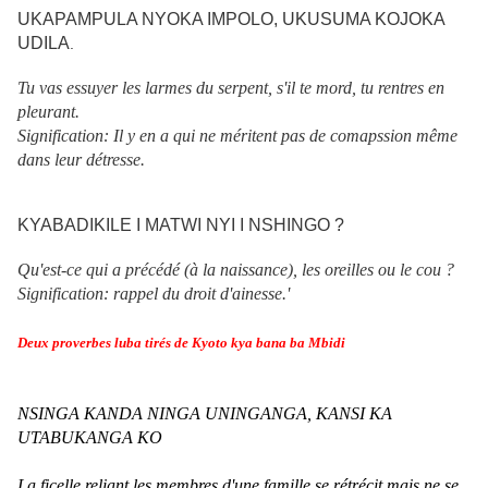
UKAPAMPULA NYOKA IMPOLO, UKUSUMA KOJOKA
UDILA
.
Tu vas essuyer les larmes du serpent, s'il te mord, tu rentres en
pleurant.
Signification: Il y en a qui ne méritent pas de comapssion même
dans leur détresse.
KYABADIKILE I MATWI NYI I NSHINGO ?
Qu'est-ce qui a précédé (à la naissance), les oreilles ou le cou ?
Signification: rappel du droit d'ainesse.'
Deux proverbes luba tirés de Kyoto kya bana ba Mbidi
NSINGA KANDA NINGA UNINGANGA, KANSI KA
UTABUKANGA KO
L
a ficelle reliant les membres d'une famille se rétrécit mais ne se