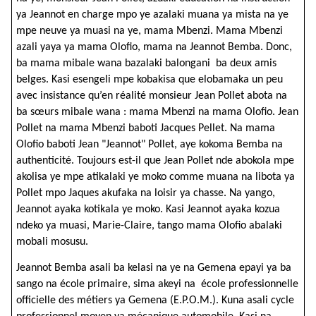
ya Jeannot en charge mpo ye azalaki muana ya mista na ye
mpe neuve ya muasi na ye, mama Mbenzi. Mama Mbenzi
azali yaya ya mama Olofio, mama na Jeannot Bemba. Donc,
ba mama mibale wana bazalaki balongani ba deux amis
belges. Kasi esengeli mpe kobakisa que elobamaka un peu
avec insistance qu’en réalité monsieur Jean Pollet abota na
ba sœurs mibale wana : mama Mbenzi na mama Olofio. Jean
Pollet na mama Mbenzi baboti Jacques Pellet. Na mama
Olofio baboti Jean "Jeannot" Pollet, aye kokoma Bemba na
authenticité. Toujours est-il que Jean Pollet nde abokola mpe
akolisa ye mpe atikalaki ye moko comme muana na libota ya
Pollet mpo Jaques akufaka na loisir ya chasse. Na yango,
Jeannot ayaka kotikala ye moko. Kasi Jeannot ayaka kozua
ndeko ya muasi, Marie-Claire, tango mama Olofio abalaki
mobali mosusu.
Jeannot Bemba asali ba kelasi na ye na Gemena epayi ya ba
sango na école primaire, sima akeyi na école professionnelle
officielle des métiers ya Gemena (E.P.O.M.). Kuna asali cycle