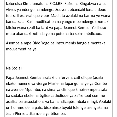
kotondisa Kimalumalu na S.C.I.BE. Zaïre na Kingabwa na ba
vivres ya ndenge na ndenge. Souvent ebandaki kosala deux
tours. Il est vrai que vieux Madiata azalaki na bar na ye wana
banda kala. Kasi modification na yango mpe ndenge ekomaki
kitoko wana ezali ba lard ya papa Jeannot Bemba. Ye lisusu
mutu abandaki kotinda ye na poto na ba soins médicaux.
Asombela mpe Dido Yogo ba instruments tango a montaka
mouvement na ye.
Na Social
Papa Jeannot Bemba azalaki un fervent catholique (asala
ekeko munene ya vierge Marie na lopango na ye ya Gombe
na avenue Mpumbu, na sima ya clinique kinoise) mpe asala
ba sadaka ebele na église catholique ya Zaïre tout comme
asalisa ba associations ya ba handicapés mbala mingi. Azalaki
un homme de la paix, biso ninso toyebi lolenge asengaka na
Jean-Pierre atika nzela ya bitumba.