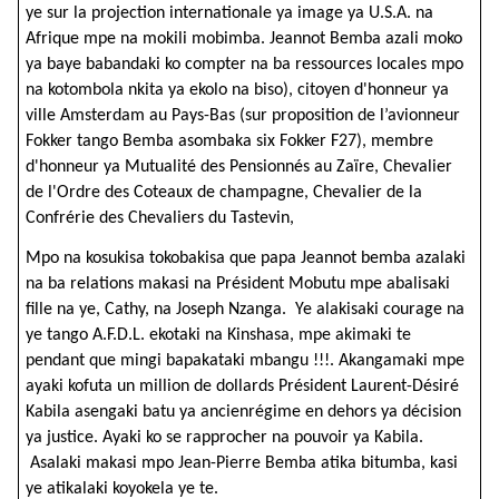
ye sur la projection internationale ya image ya U.S.A. na
Afrique mpe na mokili mobimba. Jeannot Bemba azali moko
ya baye babandaki ko compter na ba ressources locales mpo
na kotombola nkita ya ekolo na biso), citoyen d'honneur ya
ville Amsterdam au Pays-Bas (sur proposition de l’avionneur
Fokker tango Bemba asombaka six Fokker F27), membre
d'honneur ya Mutualité des Pensionnés au Zaïre, Chevalier
de l'Ordre des Coteaux de champagne, Chevalier de la
Confrérie des Chevaliers du Tastevin,
Mpo na kosukisa tokobakisa que papa Jeannot bemba azalaki
na ba relations makasi na Président Mobutu mpe abalisaki
fille na ye, Cathy, na Joseph Nzanga. Ye alakisaki courage na
ye tango A.F.D.L. ekotaki na Kinshasa, mpe akimaki te
pendant que mingi bapakataki mbangu !!!. Akangamaki mpe
ayaki kofuta un million de dollards Président Laurent-Désiré
Kabila asengaki batu ya ancienrégime en dehors ya décision
ya justice. Ayaki ko se rapprocher na pouvoir ya Kabila.
Asalaki makasi mpo Jean-Pierre Bemba atika bitumba, kasi
ye atikalaki koyokela ye te.