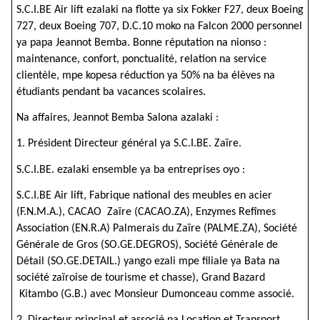
S.C.I.BE Air lift ezalaki na flotte ya six Fokker F27, deux Boeing
727, deux Boeing 707, D.C.10 moko na Falcon 2000 personnel
ya papa Jeannot Bemba. Bonne réputation na nionso :
maintenance, confort, ponctualité, relation na service
clientèle, mpe kopesa réduction ya 50% na ba élèves na
étudiants pendant ba vacances scolaires.
Na affaires, Jeannot Bemba Salona azalaki :
1. Président Directeur général ya S.C.I.BE. Zaïre.
S.C.I.BE. ezalaki ensemble ya ba entreprises oyo :
S.C.I.BE Air lift, Fabrique national des meubles en acier
(F.N.M.A.), CACAO Zaïre (CACAO.ZA), Enzymes Refîmes
Association (EN.R.A) Palmerais du Zaïre (PALME.ZA), Société
Générale de Gros (SO.GE.DEGROS), Société Générale de
Détail (SO.GE.DETAIL.) yango ezali mpe filiale ya Bata na
société zaïroise de tourisme et chasse), Grand Bazard
Kitambo (G.B.) avec Monsieur Dumonceau comme associé.