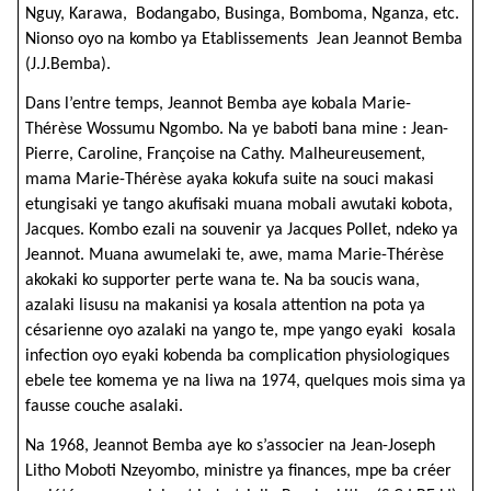
Nguy, Karawa, Bodangabo, Businga, Bomboma, Nganza, etc.
Nionso oyo na kombo ya Etablissements Jean Jeannot Bemba
(J.J.Bemba).
Dans l’entre temps, Jeannot Bemba aye kobala Marie-
Thérèse Wossumu Ngombo. Na ye baboti bana mine : Jean-
Pierre, Caroline, Françoise na Cathy. Malheureusement,
mama Marie-Thérèse ayaka kokufa suite na souci makasi
etungisaki ye tango akufisaki muana mobali awutaki kobota,
Jacques. Kombo ezali na souvenir ya Jacques Pollet, ndeko ya
Jeannot. Muana awumelaki te, awe, mama Marie-Thérèse
akokaki ko supporter perte wana te. Na ba soucis wana,
azalaki lisusu na makanisi ya kosala attention na pota ya
césarienne oyo azalaki na yango te, mpe yango eyaki kosala
infection oyo eyaki kobenda ba complication physiologiques
ebele tee komema ye na liwa na 1974, quelques mois sima ya
fausse couche asalaki.
Na 1968, Jeannot Bemba aye ko s’associer na Jean-Joseph
Litho Moboti Nzeyombo, ministre ya finances, mpe ba créer