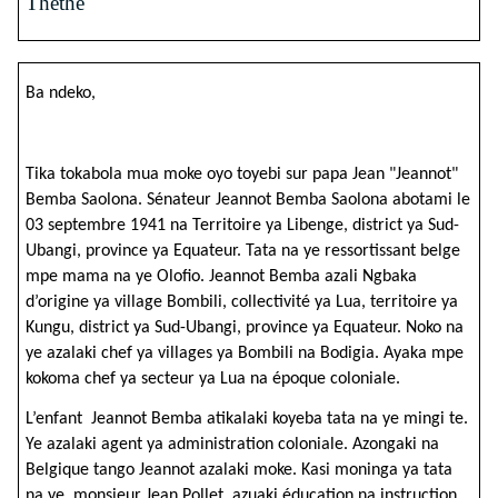
Théthé
Ba ndeko,
Tika tokabola mua moke oyo toyebi sur papa Jean "Jeannot"
Bemba Saolona.
Sénateur Jeannot Bemba Saolona abotami le
03 septembre 1941 na Territoire ya Libenge, district ya Sud-
Ubangi, province ya Equateur. Tata na ye ressortissant belge
mpe mama na ye Olofio. Jeannot Bemba azali Ngbaka
d’origine ya village Bombili, collectivité ya Lua, territoire ya
Kungu, district ya Sud-Ubangi, province ya Equateur. Noko na
ye azalaki chef ya villages ya Bombili na Bodigia. Ayaka mpe
kokoma chef ya secteur ya Lua na époque coloniale.
L’enfant Jeannot Bemba atikalaki koyeba tata na ye mingi te.
Ye azalaki agent ya administration coloniale. Azongaki na
Belgique tango Jeannot azalaki moke. Kasi moninga ya tata
na ye, monsieur Jean Pollet, azuaki éducation na instruction