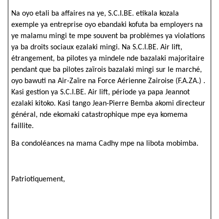
Na oyo etali ba affaires na ye, S.C.I.BE. etikala kozala
exemple ya entreprise oyo ebandaki kofuta ba employers na
ye malamu mingi te mpe souvent ba problèmes ya violations
ya ba droits sociaux ezalaki mingi. Na S.C.I.BE. Air lift,
étrangement, ba pilotes ya mindele nde bazalaki majoritaire
pendant que ba pilotes zaïrois bazalaki mingi sur le marché,
oyo bawuti na Air-Zaïre na Force Aérienne Zairoise (F.A.ZA.) .
Kasi gestion ya S.C.I.BE. Air lift, période ya papa Jeannot
ezalaki kitoko. Kasi tango Jean-Pierre Bemba akomi directeur
général, nde ekomaki catastrophique mpe eya komema
faillite.
Ba condoléances na mama Cadhy mpe na libota mobimba.
Patriotiquement,