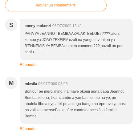
Ajouter un commentaire
S
sonny mokonzi
06/07/2009 13:41
PAPA YA JEANNOT BEMBA AZALAKI BELGE?????,alors
kombo ya JOAO TEXEIRA ezali na yango invention ya
B'ENNEMIS YA BEMBA ou bien comment???,nazali un peu
confu.
Répondre
M
mbwilu
06/07/2009 03:05
Bonjour pe merci mingi na maye okomi pona papa Jeannot
Bemba solona, tika nzambe a yamba molimo na ye, pe
abatela libota oyo atiki pe asunga bango na épreuve ya pasi
ba zali ko traverseBa sincère condoleances à la famille
Bemba
Répondre