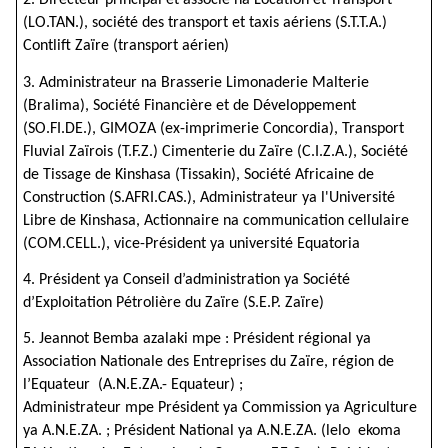
2. Directeur principal et associé na Location et Transport
(LO.TAN.), société des transport et taxis aériens (S.T.T.A.)
Contlift Zaïre (transport aérien)
3. Administrateur na Brasserie Limonaderie Malterie
(Bralima), Société Financière et de Développement
(SO.FI.DE.), GIMOZA (ex-imprimerie Concordia), Transport
Fluvial Zaïrois (T.F.Z.) Cimenterie du Zaïre (C.I.Z.A.), Société
de Tissage de Kinshasa (Tissakin), Société Africaine de
Construction (S.AFRI.CAS.), Administrateur ya l'Université
Libre de Kinshasa, Actionnaire na communication cellulaire
(COM.CELL.), vice-Président ya université Equatoria
4. Président ya Conseil d’administration ya Société
d’Exploitation Pétrolière du Zaïre (S.E.P. Zaïre)
5. Jeannot Bemba azalaki mpe : Président régional ya
Association Nationale des Entreprises du Zaïre, région de
l’Equateur (A.N.E.ZA.- Equateur) ;
Administrateur mpe Président ya Commission ya Agriculture
ya A.N.E.ZA. ; Président National ya A.N.E.ZA. (lelo ekoma