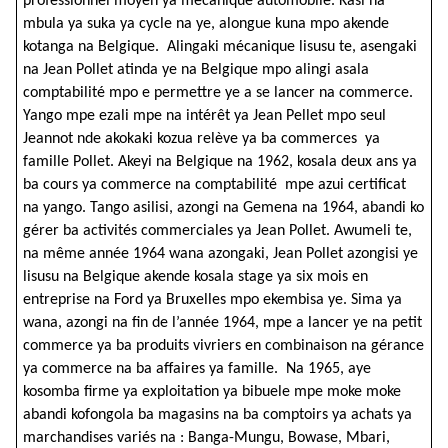
professionnel moyen ya mécanique automobile. Kasi na
mbula ya suka ya cycle na ye, alongue kuna mpo akende
kotanga na Belgique. Alingaki mécanique lisusu te, asengaki
na Jean Pollet atinda ye na Belgique mpo alingi asala
comptabilité mpo e permettre ye a se lancer na commerce.
Yango mpe ezali mpe na intérêt ya Jean Pellet mpo seul
Jeannot nde akokaki kozua relève ya ba commerces ya
famille Pollet. Akeyi na Belgique na 1962, kosala deux ans ya
ba cours ya commerce na comptabilité mpe azui certificat
na yango. Tango asilisi, azongi na Gemena na 1964, abandi ko
gérer ba activités commerciales ya Jean Pollet. Awumeli te,
na même année 1964 wana azongaki, Jean Pollet azongisi ye
lisusu na Belgique akende kosala stage ya six mois en
entreprise na Ford ya Bruxelles mpo ekembisa ye. Sima ya
wana, azongi na fin de l’année 1964, mpe a lancer ye na petit
commerce ya ba produits vivriers en combinaison na gérance
ya commerce na ba affaires ya famille. Na 1965, aye
kosomba firme ya exploitation ya bibuele mpe moke moke
abandi kofongola ba magasins na ba comptoirs ya achats ya
marchandises variés na : Banga-Mungu, Bowase, Mbari,