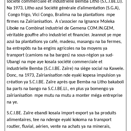
société commerciale et industrielle Bemba Litho (S.C.I.BE.LI).
Na 1973, Litho azui Société générale d’alimentation (S.G.A),
Congo frigo, Vici Congo, Bralima na ba plantations mpe
firmes na Zaïrianisation. A s’associer na Ignance Moleka
Liboke na Combinat industriel de Gemena COM.IN.GEM,
véritable gouffre afro industriel et financier. Jeannot ye mpe
azui ba plantations ya café, madesu, masangu na ba fermes,
ba entrepôts na ba engins agricoles na ba moyens ya
transport (camions na ba barges) na sous-région ya sud-
Ubangi na mpe aye kosala société commerciale et
industrielle Bemba (S.C.I.BE. Zaïre) na siège social na Kawele.
Donc, na 1973, Zaïrianisation nde eyaki kopesa impulsion ya
création ya S.C.I.BE. Zaïre après que Bemba na Litho bakaboli
ba parts na bango na S.C.I.BE.LI., en plus ya bomengo ya
zaïrianisation mpe mutu na mutu a monter méga entreprise
na ye.
S.C.I.BE. Zaïre ebandi kosala import-export ya ba produits
alimentaires, tee na ndenge eyaki kokoma na transport
routier, fluvial, aérien, vente na achats ya na minerais,