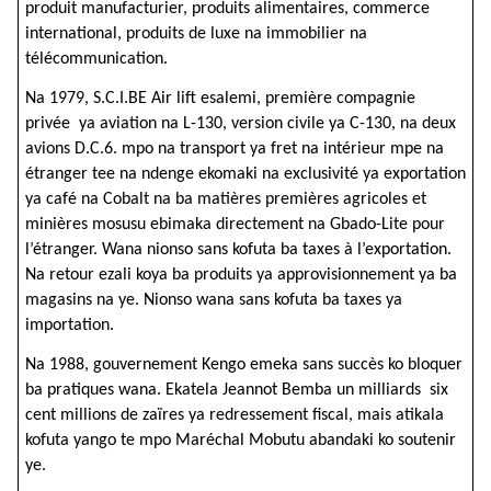
produit manufacturier, produits alimentaires, commerce
international, produits de luxe na immobilier na
télécommunication.
Na 1979, S.C.I.BE Air lift esalemi, première compagnie
privée ya aviation na L-130, version civile ya C-130, na deux
avions D.C.6. mpo na transport ya fret na intérieur mpe na
étranger tee na ndenge ekomaki na exclusivité ya exportation
ya café na Cobalt na ba matières premières agricoles et
minières mosusu ebimaka directement na Gbado-Lite pour
l’étranger. Wana nionso sans kofuta ba taxes à l’exportation.
Na retour ezali koya ba produits ya approvisionnement ya ba
magasins na ye. Nionso wana sans kofuta ba taxes ya
importation.
Na 1988, gouvernement Kengo emeka sans succès ko bloquer
ba pratiques wana. Ekatela Jeannot Bemba un milliards six
cent millions de zaïres ya redressement fiscal, mais atikala
kofuta yango te mpo Maréchal Mobutu abandaki ko soutenir
ye.