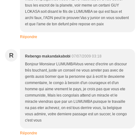
tous les escrot de la planete, voir meme un certani GUY
LOKASA soit disant le fils de LUMUMBA se qui est faux et
archi faux, l'ADN peut le prouver.Vas y junior on vous soutient
et que l'ame de ton defunt pére repose en paix
Répondre
R
Rebengo makandakabobi
07/07/2009 03:18
Bonjour Monsieur LUMUMBAVous venez d'ecrire un discour
trés touchant, juste un conseil ne vous arreter pas avec de
gents aussi borner que la personne qui à ecrit le deuxieme
commentaire, le congo à besoin d'un courageux et d'un
homme qui aime vrement le pays, je crois pas que vous ete
communiste, Mais les congolais attend un miracle et le
miracle viendras que par un LUMUMBA puisque le travaille
na pas eter achevez, on est tous derrire vous, la belgique
vous admire, votre derniere passage est un succer, le congo
c'est vous
Répondre