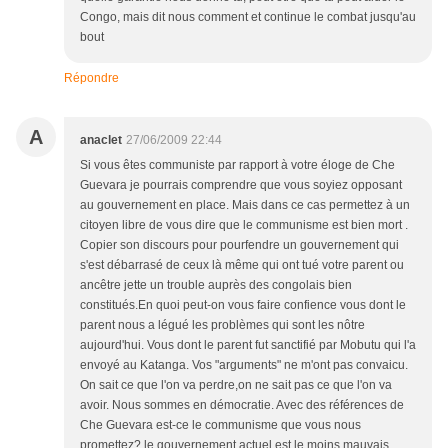
Congo, mais dit nous comment et continue le combat jusqu'au
bout
Répondre
A
anaclet
27/06/2009 22:44
Si vous êtes communiste par rapport à votre éloge de Che
Guevara je pourrais comprendre que vous soyiez opposant
au gouvernement en place. Mais dans ce cas permettez à un
citoyen libre de vous dire que le communisme est bien mort .
Copier son discours pour pourfendre un gouvernement qui
s'est débarrasé de ceux là même qui ont tué votre parent ou
ancêtre jette un trouble auprès des congolais bien
constitués.En quoi peut-on vous faire confience vous dont le
parent nous a légué les problèmes qui sont les nôtre
aujourd'hui. Vous dont le parent fut sanctifié par Mobutu qui l'a
envoyé au Katanga. Vos "arguments" ne m'ont pas convaicu.
On sait ce que l'on va perdre,on ne sait pas ce que l'on va
avoir. Nous sommes en démocratie. Avec des références de
Che Guevara est-ce le communisme que vous nous
promettez? le gouvernement actuel est le moins mauvais