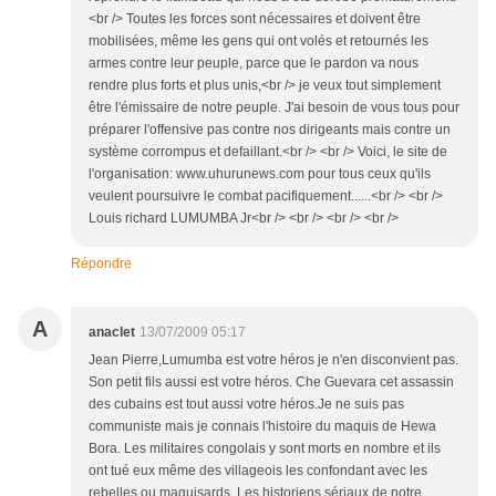
<br /> Toutes les forces sont nécessaires et doivent être
mobilisées, même les gens qui ont volés et retournés les
armes contre leur peuple, parce que le pardon va nous
rendre plus forts et plus unis,<br /> je veux tout simplement
être l'émissaire de notre peuple. J'ai besoin de vous tous pour
préparer l'offensive pas contre nos dirigeants mais contre un
système corrompus et defaillant.<br /> <br /> Voici, le site de
l'organisation: www.uhurunews.com pour tous ceux qu'ils
veulent poursuivre le combat pacifiquement......<br /> <br />
Louis richard LUMUMBA Jr<br /> <br /> <br /> <br />
Répondre
A
anaclet
13/07/2009 05:17
Jean Pierre,Lumumba est votre héros je n'en disconvient pas.
Son petit fils aussi est votre héros. Che Guevara cet assassin
des cubains est tout aussi votre héros.Je ne suis pas
communiste mais je connais l'histoire du maquis de Hewa
Bora. Les militaires congolais y sont morts en nombre et ils
ont tué eux même des villageois les confondant avec les
rebelles ou maquisards. Les historiens sériaux de notre