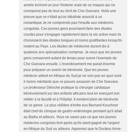
armée écriront un jour l'histoire vraie de ce maquis qui ne
corespond pas du tout au récit de Che Guevara. Voilà une
preuve que ce n'était qu'un idéaliste associé à un
romantique.Je ne comprends pas l'insulte aux médecins
congolais. Ces jeunes gens pourraient faire des études
courtes pour s'engager rapidement dans la vie active mais ils
choisissent des études longues et moins gratifiantes lorsqu'ils
restent au Pays. Les études de médecine durent dix à
quatorze ans spécialisation comprise. Je veux que les jeunes
gens consacrent autant de temps pour suivre l'exemple de
Che Guevara ensuite. L'investissement me parait énorme
pour préparer un avenir de bénévole. Que les jeunes
médecin aillent en Afrique du Sud,je ne vois pas en quoi sont-
il moins méritants que ce pauvre assassin de Che Guevara.
Le professeur Déloche pratique la chirurgie cardiaque
bénévolement sur des enfants africains tout en exerçant son
métier à la faculté et à l'hôpital. Il existent plein de bénévole
de ce genre. Le plus célèbre d'entre eux Bernard Kouchner
était chef de clinique de gastro-entérologie pendant qu'il allait
au Biafra et ailleurs. Vous ne savez pas ce que ses jeunes
médecins congolais font après qu'ils aient gagné de l'argent
en Afrique du Sud ou ailleurs. Apprenez que le Docteur Anne-