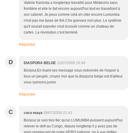
Valérie Kaninda a longtemps travaillé pour Médecins sans
frontière et elle le fait encore aujourd'hui tout en travaillant à
son cabinet. Je peux comme celà en citer encore.Lumumba
n'est pas ma tasse de thé,Che guevara non plus. Le système
qu'il voulait exporter s'est écroulé comme un chateau de
cartes. La révolution c'est terminé.
Répondre
D
DIASPORA BELGE
11/07/2009 19:49
Bonjour,En lisant ses message vous redonnée de l'espoir à
tous un peuple, croyez moi que la diaspora belge est d'ailleur
vous suivrons junior
Répondre
C
coco maya
09/07/2009 21:42
Bonjour je suis tres fier qu'un LUMUMBA puissent aujourd'hui
relever le defi au Congo, depuis longtemp il y avez pas de
vrais remplaçant de notre HERO national, on à vue defiler