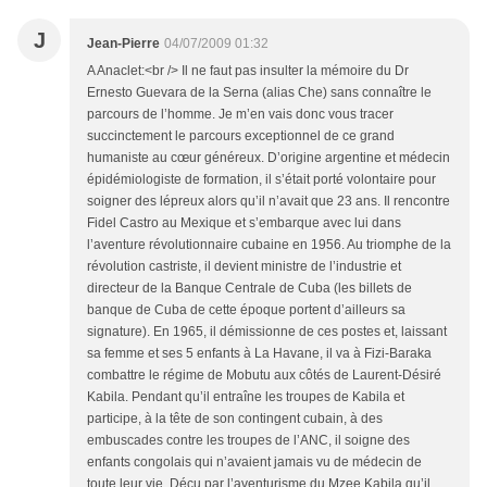
J
Jean-Pierre
04/07/2009 01:32
A Anaclet:<br /> Il ne faut pas insulter la mémoire du Dr
Ernesto Guevara de la Serna (alias Che) sans connaître le
parcours de l’homme. Je m’en vais donc vous tracer
succinctement le parcours exceptionnel de ce grand
humaniste au cœur généreux. D’origine argentine et médecin
épidémiologiste de formation, il s’était porté volontaire pour
soigner des lépreux alors qu’il n’avait que 23 ans. Il rencontre
Fidel Castro au Mexique et s’embarque avec lui dans
l’aventure révolutionnaire cubaine en 1956. Au triomphe de la
révolution castriste, il devient ministre de l’industrie et
directeur de la Banque Centrale de Cuba (les billets de
banque de Cuba de cette époque portent d’ailleurs sa
signature). En 1965, il démissionne de ces postes et, laissant
sa femme et ses 5 enfants à La Havane, il va à Fizi-Baraka
combattre le régime de Mobutu aux côtés de Laurent-Désiré
Kabila. Pendant qu’il entraîne les troupes de Kabila et
participe, à la tête de son contingent cubain, à des
embuscades contre les troupes de l’ANC, il soigne des
enfants congolais qui n’avaient jamais vu de médecin de
toute leur vie. Déçu par l’aventurisme du Mzee Kabila qu’il