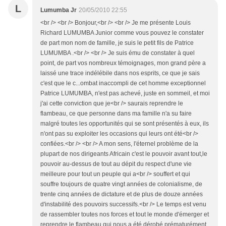
L
Lumumba Jr
20/05/2010 22:55
<br /> <br /> Bonjour,<br /> <br /> Je me présente Louis
Richard LUMUMBA Junior comme vous pouvez le constater
de part mon nom de famille, je suis le petit fils de Patrice
LUMUMBA .<br /> <br /> Je suis ému de constater à quel
point, de part vos nombreux témoignages, mon grand père a
laissé une trace indélébile dans nos esprits, ce que je sais
c'est que le c...ombat inaccompli de cet homme exceptionnel
Patrice LUMUMBA, n'est pas achevé, juste en sommeil, et moi
j'ai cette conviction que je<br /> saurais reprendre le
flambeau, ce que personne dans ma famille n'a su faire
malgré toutes les opportunités qui se sont présentés à eux, ils
n'ont pas su exploiter les occasions qui leurs ont été<br />
confiées.<br /> <br /> A mon sens, l'éternel problème de la
plupart de nos dirigeants Africain c'est le pouvoir avant tout,le
pouvoir au-dessus de tout au dépit du respect d'une vie
meilleure pour tout un peuple qui a<br /> souffert et qui
souffre toujours de quatre vingt années de colonialisme, de
trente cinq années de dictature et de plus de douze années
d'instabilité des pouvoirs successifs.<br /> Le temps est venu
de rassembler toutes nos forces et tout le monde d'émerger et
reprendre le flambeau qui nous a été dérobé prématurément.