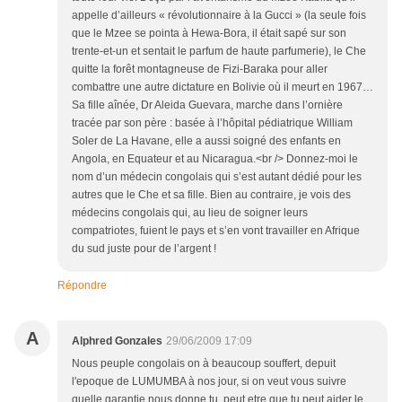
appelle d’ailleurs « révolutionnaire à la Gucci » (la seule fois
que le Mzee se pointa à Hewa-Bora, il était sapé sur son
trente-et-un et sentait le parfum de haute parfumerie), le Che
quitte la forêt montagneuse de Fizi-Baraka pour aller
combattre une autre dictature en Bolivie où il meurt en 1967…
Sa fille aînée, Dr Aleida Guevara, marche dans l’ornière
tracée par son père : basée à l’hôpital pédiatrique William
Soler de La Havane, elle a aussi soigné des enfants en
Angola, en Equateur et au Nicaragua.<br /> Donnez-moi le
nom d’un médecin congolais qui s’est autant dédié pour les
autres que le Che et sa fille. Bien au contraire, je vois des
médecins congolais qui, au lieu de soigner leurs
compatriotes, fuient le pays et s’en vont travailler en Afrique
du sud juste pour de l’argent !
Répondre
A
Alphred Gonzales
29/06/2009 17:09
Nous peuple congolais on à beaucoup souffert, depuit
l'epoque de LUMUMBA à nos jour, si on veut vous suivre
quelle garantie nous donne tu, peut etre que tu peut aider le