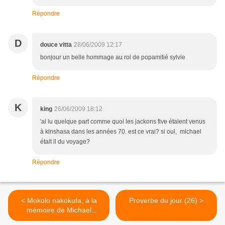
Répondre
D
douce vitta
28/06/2009 12:17
bonjour un belle hommage au roi de popamitié sylvie
Répondre
K
king
26/06/2009 18:12
'ai lu quelque part comme quoi les jackons five étaient venus
à kinshasa dans les années 70. est ce vrai? si oui, michael
était il du voyage?
Répondre
< Mokolo nakokufa, à la
Proverbe du jour (26) >
mémoire de Michael
Jackson