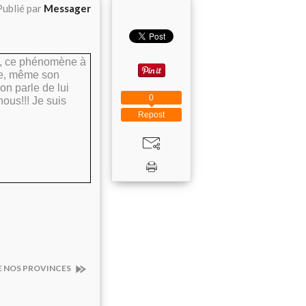
Publié par
Messager
de, ce phénomène à
vie, même son
 on parle de lui
0
ous!!! Je suis
Repost
E NOS PROVINCES