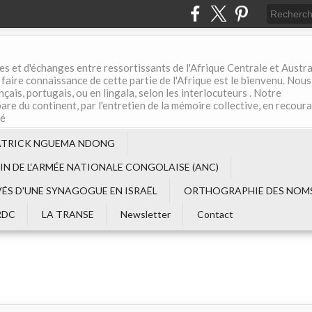
es et d'échanges entre ressortissants de l'Afrique Centrale et Austral
aire connaissance de cette partie de l'Afrique est le bienvenu. Nous
çais, portugais, ou en lingala, selon les interlocuteurs . Notre
are du continent, par l'entretien de la mémoire collective, en recour
té
ATRICK NGUEMA NDONG
EIN DE L‘ARMÉE NATIONALE CONGOLAISE (ANC)
VÉS D'UNE SYNAGOGUE EN ISRAËL
ORTHOGRAPHIE DES NOMS
RDC
LA TRANSE
Newsletter
Contact