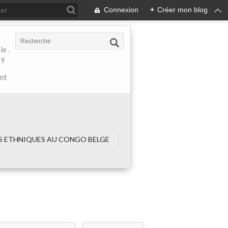
Connexion
+
Créer mon blog
e .
 y
ant
 ETHNIQUES AU CONGO BELGE