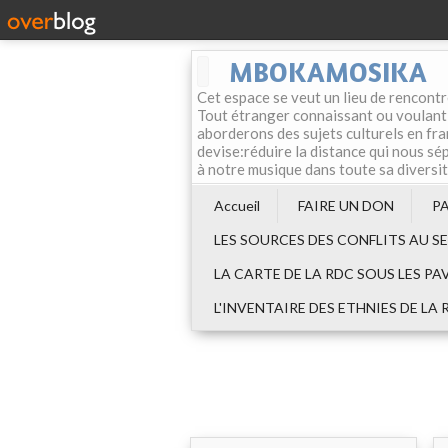
MBOKAMOSIKA
Cet espace se veut un lieu de rencontr
Tout étranger connaissant ou voulant f
aborderons des sujets culturels en fran
devise:réduire la distance qui nous sép
à notre musique dans toute sa diversi
Accueil
FAIRE UN DON
P
LES SOURCES DES CONFLITS AU S
LA CARTE DE LA RDC SOUS LES PA
L'INVENTAIRE DES ETHNIES DE LA 