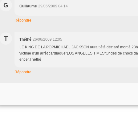
G
Guillaume
29/06/2009 04:14
Répondre
T
Théthé
26/06/2009 12:05
LE KING DE LA POPMICHAEL JACKSON aurait été déclaré mort à 23h26
victime d'un arrêt cardiaque"LOS ANGELES TIMES"Ondes de chocs d
entier.Théthé
Répondre