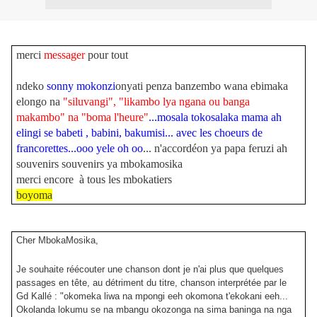
merci
messager
pour tout
ndeko
sonny mokonzi
onyati penza banzembo wana ebimaka
elongo na
"siluvangi", "likambo lya ngana ou banga
makambo" na "boma l'heure"
...mosala tokosalaka mama ah
elingi se babeti , babini, bakumisi... avec les choeurs de
francorettes...ooo yele oh oo
... n'accordéon ya papa feruzi ah
souvenirs souvenirs ya mbokamosika
merci encore à tous les mbokatiers
boyoma
Cher MbokaMosika,
Je souhaite réécouter une chanson dont je n'ai plus que quelques
passages en tête, au détriment du titre, chanson interprétée par le
Gd Kallé : "okomeka liwa na mpongi eeh okomona t'ekokani eeh...
Okolanda lokumu se na mbangu okozonga na sima baninga na nga