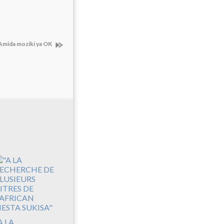
 Amida moziki ya OK
A LA