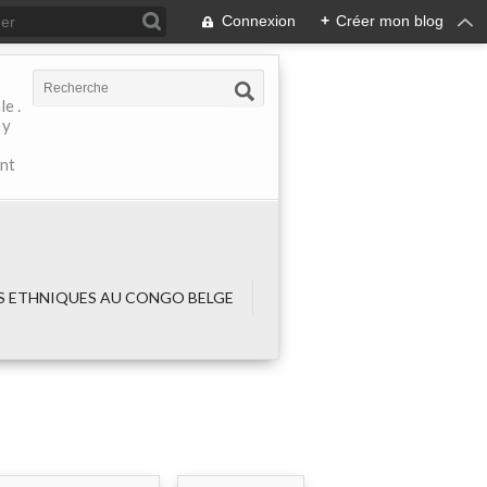
Connexion
+
Créer mon blog
e .
 y
ant
 ETHNIQUES AU CONGO BELGE