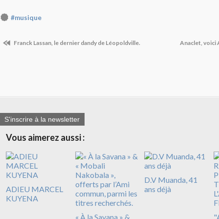
#musique
Franck Lassan, le dernier dandy de Léopoldville.
Anaclet, voici
S'inscrire à la newsletter
Vous aimerez aussi :
D.V Muanda, 41
ADIEU MARCEL
ans déjà
KUYENA
« À la Savana » &
"