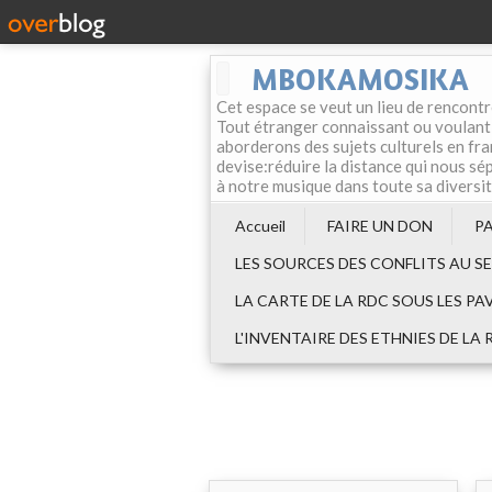
MBOKAMOSIKA
Cet espace se veut un lieu de rencontr
Tout étranger connaissant ou voulant f
aborderons des sujets culturels en fran
devise:réduire la distance qui nous sép
à notre musique dans toute sa diversi
Accueil
FAIRE UN DON
P
LES SOURCES DES CONFLITS AU S
LA CARTE DE LA RDC SOUS LES PA
L'INVENTAIRE DES ETHNIES DE LA 