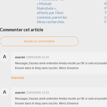
« Mobali
R
Nakobala »,
P
offerts par l’Ami
T
commun, parmi les
L
titres recherchés.
F
Commenter cet article
Ajouter un commentaire
A
anaclet
23/05/2009 13:34
Messager,J'aurais aimé entendre Amida moziki ya OK si celà et possible
trouver dans le blog sans succès. Merci d'avance
Répondre
A
anaclet
23/05/2009 13:33
Messager,J'aurais aimé entendre Amida moziki ya OK si celà et possible
trouver dans le blog sans succès. Merci d'avance