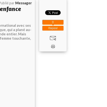
Publié par
Messager
 enfance
0
ernational avec ses
Repost
ue, qui a plané au-
nde entier. Mais
ne femme touchante,