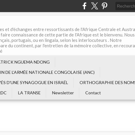
es et d'échanges entre ressortissants de l'Afrique Centrale et Austral
aire connaissance de cette partie de l'Afrique est le bienvenu. Nous
çais, portugais, ou en lingala, selon les interlocuteurs . Notre
are du continent, par l'entretien de la mémoire collective, en recour
té
ATRICK NGUEMA NDONG
EIN DE L‘ARMÉE NATIONALE CONGOLAISE (ANC)
VÉS D'UNE SYNAGOGUE EN ISRAËL
ORTHOGRAPHIE DES NOMS
RDC
LA TRANSE
Newsletter
Contact