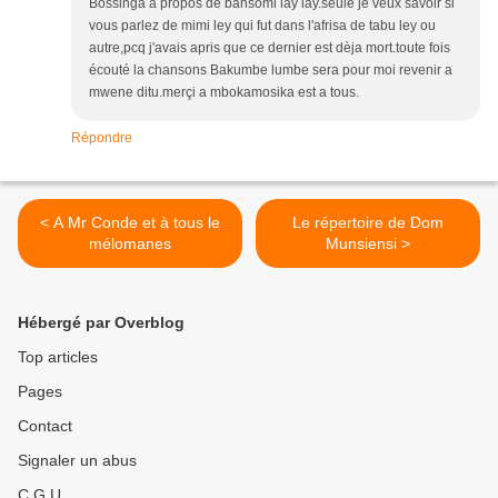
Bossinga a propos de bansomi lay lay.seule je veux savoir si
vous parlez de mimi ley qui fut dans l'afrisa de tabu ley ou
autre,pcq j'avais apris que ce dernier est dèja mort.toute fois
écouté la chansons Bakumbe lumbe sera pour moi revenir a
mwene ditu.merçi a mbokamosika est a tous.
Répondre
< A Mr Conde et à tous le
Le répertoire de Dom
mélomanes
Munsiensi >
Hébergé par Overblog
Top articles
Pages
Contact
Signaler un abus
C.G.U.