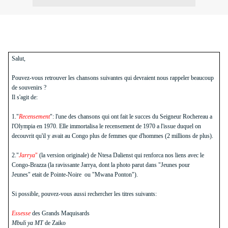
Salut,
Pouvez-vous retrouver les chansons suivantes qui devraient nous rappeler beaucoup
de souvenirs ?
Il s'agit de:
1."
Recensement
": l'une des chansons qui ont fait le succes du Seigneur Rochereau a
l'Olympia en 1970. Elle immortalisa le recensement de 1970 a l'issue duquel on
decouvrit qu'il y avait au Congo plus de femmes que d'hommes (2 millions de plus).
2."
Jarrya
"
(la version originale) de Ntesa Dalienst qui renforca nos liens avec le
Congo-Brazza (la ravissante Jarrya, dont la photo parut dans "Jeunes pour
Jeunes" etait de Pointe-Noire ou "Mwana Ponton").
Si possible, pouvez-vous aussi rechercher les titres suivants:
Essesse
des Grands Maquisards
Mbuli ya MT
de Zaiko