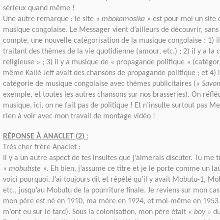
sérieux quand même !
Une autre remarque : le site
« mbokamosika »
est pour moi un site 
musique congolaise. Le Messager vient d’ailleurs de découvrir, sans
compte, une nouvelle catégorisation de la musique congolaise : 1) i
traitant des thèmes de la vie quotidienne (amour, etc.) ; 2) il y a la
religieuse » ; 3) il y a musique de « propagande politique » (catégo
même Kallé Jeff avait des chansons de propagande politique ; et 4) il
catégorie de musique congolaise avec thèmes publicitaires (
« Savo
exemple, et toutes les autres chansons sur nos brasseries). On réfléc
musique, ici, on ne fait pas de politique ! Et n’insulte surtout pas Me
rien à voir avec mon travail de montage vidéo !
RÉPONSE À ANACLET (2) :
Très cher frère Anaclet :
Il y a un autre aspect de tes insultes que j’aimerais discuter. Tu me t
« mobutiste »
. Eh bien, j’assume ce titre et je le porte comme un la
voici pourquoi. J’ai toujours dit et répété qu’il y avait Mobutu-1, M
etc., jusqu’au Mobutu de la pourriture finale. Je reviens sur mon ca
mon père est né en 1910, ma mère en 1924, et moi-même en 1953
m’ont eu sur le tard). Sous la colonisation, mon père était
« boy »
du