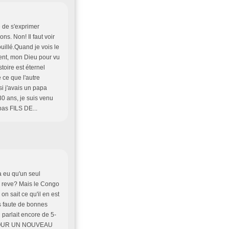
e de s'exprimer
ns. Non! Il faut voir
ouillé.Quand je vois le
ment, mon Dieu pour vu
toire est éternel
ce que l'autre
i j'avais un papa
 30 ans, je suis venu
pas FILS DE...
 a eu qu'un seul
de reve? Mais le Congo
n sait ce qu'il en est
s faute de bonnes
parlait encore de 5-
POUR UN NOUVEAU