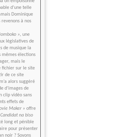
gda on empoisonné
pable d’une telle
jamais Dominique
 revenons à nos
Bomboko »
, une
x législatives de
rs de musique la
s mêmes élections
ager, mais le
ichier sur le site
ir de ce site
 m’a alors suggéré
ide d’images de
n clip vidéo sans
nts effets de
vie Maker »
offre
 Candidat na biso
té long et pénible
faire pour présenter
an noir ? Soyons