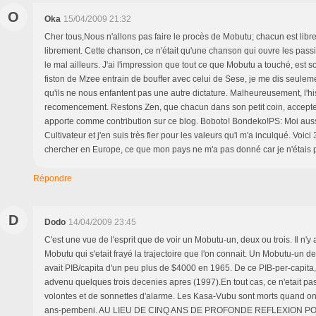
O
Oka
15/04/2009 21:32
Cher tous,Nous n'allons pas faire le procès de Mobutu; chacun est libr
librement. Cette chanson, ce n'était qu'une chanson qui ouvre les passio
le mal ailleurs. J'ai l'impression que tout ce que Mobutu a touché, est s
fiston de Mzee entrain de bouffer avec celui de Sese, je me dis seule
qu'ils ne nous enfantent pas une autre dictature. Malheureusement, l'his
recomencement. Restons Zen, que chacun dans son petit coin, accepte 
apporte comme contribution sur ce blog. Boboto! Bondeko!PS: Moi auss
Cultivateur et j'en suis très fier pour les valeurs qu'i m'a inculqué. Voici
chercher en Europe, ce que mon pays ne m'a pas donné car je n'étais 
Répondre
D
Dodo
14/04/2009 23:45
C'est une vue de l'esprit que de voir un Mobutu-un, deux ou trois. Il n'y
Mobutu qui s'etait frayé la trajectoire que l'on connait. Un Mobutu-un 
avait PIB/capita d'un peu plus de $4000 en 1965. De ce PIB-per-capita, o
advenu quelques trois decenies apres (1997).En tout cas, ce n'etait pa
volontes et de sonnettes d'alarme. Les Kasa-Vubu sont morts quand on 
ans-pembeni. AU LIEU DE CINQ ANS DE PROFONDE REFLEXION 