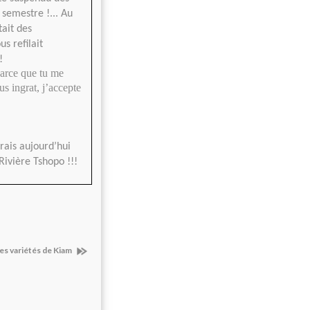
 semestre !... Au
tait des
s refilait
!
parce que tu me
us ingrat, j’accepte
ais aujourd’hui
ivière Tshopo !!!
s variétés de Kiam