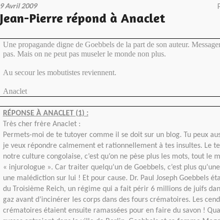
9 Avril 2009
Jean-Pierre répond à Anaclet
Une propagande digne de Goebbels de la part de son auteur. Messager 
pas. Mais on ne peut pas museler le monde non plus.
Au secour les mobutistes reviennent.
Anaclet
RÉPONSE À ANACLET (1) :
Très cher frère Anaclet :
Permets-moi de te tutoyer comme il se doit sur un blog. Tu peux au
je veux répondre calmement et rationnellement à tes insultes. Le te
notre culture congolaise, c’est qu’on ne pèse plus les mots, tout le
« injurologue ». Car traiter quelqu’un de Goebbels, c’est plus qu’une 
une malédiction sur lui ! Et pour cause. Dr. Paul Joseph Goebbels ét
du Troisième Reich, un régime qui a fait périr 6 millions de juifs d
gaz avant d’incinérer les corps dans des fours crématoires. Les cend
crématoires étaient ensuite ramassées pour en faire du savon ! Qua