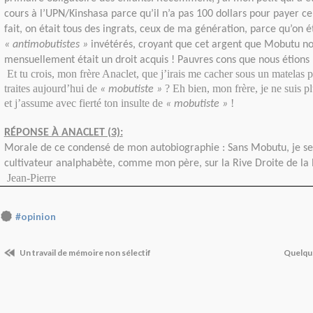
cours à l’UPN/Kinshasa parce qu’il n’a pas 100 dollars pour payer ce
fait, on était tous des ingrats, ceux de ma génération, parce qu’on é
« antimobutistes »
invétérés, croyant que cet argent que Mobutu nou
mensuellement était un droit acquis ! Pauvres cons que nous étions 
Et tu crois, mon frère Anaclet, que j’irais me cacher sous un matelas 
traites aujourd’hui de
? Eh bien, mon frère, je ne suis pl
« mobutiste »
et j’assume avec fierté ton insulte de
!
« mobutiste »
RÉPONSE À ANACLET (3):
Morale de ce condensé de mon autobiographie : Sans Mobutu, je ser
cultivateur analphabète, comme mon père, sur la Rive Droite de la R
Jean-Pierre
#opinion
Un travail de mémoire non sélectif
Quelque