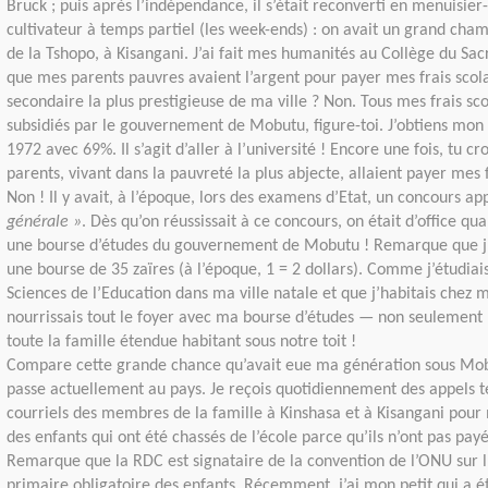
Bruck ; puis après l’indépendance, il s’était reconverti en menuisier
cultivateur à temps partiel (les week-ends) : on avait un grand cham
de la Tshopo, à Kisangani. J’ai fait mes humanités au Collège du Sac
que mes parents pauvres avaient l’argent pour payer mes frais scola
secondaire la plus prestigieuse de ma ville ? Non. Tous mes frais sco
subsidiés par le gouvernement de Mobutu, figure-toi. J’obtiens mon
1972 avec 69%. Il s’agit d’aller à l’université ! Encore une fois, tu c
parents, vivant dans la pauvreté la plus abjecte, allaient payer mes f
Non ! Il y avait, à l’époque, lors des examens d’Etat, un concours a
générale »
. Dès qu’on réussissait à ce concours, on était d’office qua
une bourse d’études du gouvernement de Mobutu ! Remarque que j
une bourse de 35 zaïres (à l’époque, 1 = 2 dollars). Comme j’étudiais
Sciences de l’Education dans ma ville natale et que j’habitais chez m
nourrissais tout le foyer avec ma bourse d’études — non seulement
toute la famille étendue habitant sous notre toit !
Compare cette grande chance qu’avait eue ma génération sous Mob
passe actuellement au pays. Je reçois quotidiennement des appels t
courriels des membres de la famille à Kinshasa et à Kisangani pour
des enfants qui ont été chassés de l’école parce qu’ils n’ont pas pay
Remarque que la RDC est signataire de la convention de l’ONU sur 
primaire obligatoire des enfants. Récemment, j’ai mon petit qui a 