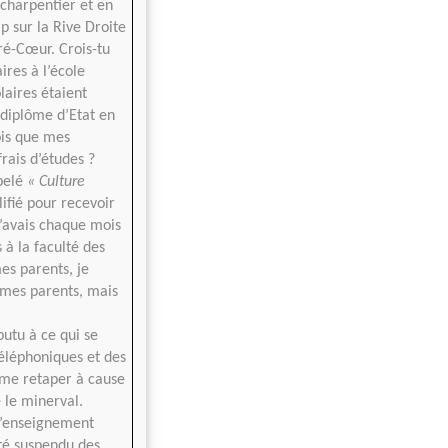
-charpentier et en
p sur la Rive Droite
ré-Cœur. Crois-tu
ires à l’école
laires étaient
 diplôme d’Etat en
rois que mes
rais d’études ?
ppelé
« Culture
lifié pour recevoir
’avais chaque mois
 à la faculté des
es parents, je
 mes parents, mais
utu à ce qui se
éléphoniques et des
 me retaper à cause
é le minerval.
l’enseignement
été suspendu des