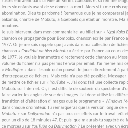
russes entraient dans la ville de Berlin, Goebbels et sa femme Ma
leurs six enfants avant de se donner la mort. Alors si tu me crois ca
abomination, Dieu te pardonne ! Remarque que je ne comparerai 
Sakombi, chantre de Mobutu, à Goebbels qui était un monstre. Mais
moutons.
Je suis intervenu dans mon commentaire au billet sur
« Ngai Kaka 
chanson de propagande pour Bomboko, chanson écrite par Franco au
1977. Or je me suis rappelé que j’avais dans ma collection de fichie
chanson
« Candidat na biso Mobutu »
écrite par Franco au cours de
de 1977. Je voulais transmettre directement cette chanson au Mess
volume du fichier n’a pas permis l’envoi par email. J’ai même mis ce f
« Mediafire »
dans l’espoir qu’on pouvait le jouer directement à part
d’entreposage de fichiers. Mais cela n’a pas été possible. Messager
de mettre ce fichier sur
« YouTube »
. J’ai donc fait une collecte rap
Mobutu sur Internet. Or, il est difficile de soutenir du spectateur d’u
faire varier les angles de vue des images. J’ai donc utilisé les différe
transition et d’altération d’images que le programme
« Windows Mo
dans chaque ordinateur. Tu remarqueras que la version longue de
«
Mobutu »
sur
Dailymotion
n’a pas tous ces effets car le travail eût é
pour un clip de 18 minutes 47. Et puis, que m’aurais-tu suggéré de 
ce morceau sur
YouTube
ou
Dailymotion
? Le présenter avec un écr