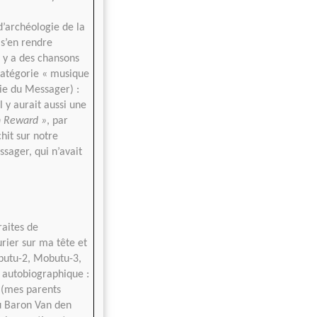
d’archéologie de la
 s’en rendre
l y a des chansons
 catégorie « musique
rie du Messager) :
 y aurait aussi une
n Reward »
, par
hit sur notre
ssager, qui n’avait
raites de
urier sur ma tête et
obutu-2, Mobutu-3,
s autobiographique :
 (mes parents
 Baron Van den