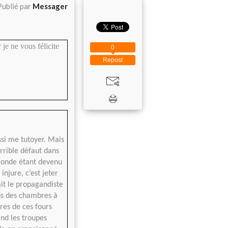
Publié par
Messager
je ne vous félicite
0
Repost
ssi me tutoyer. Mais
rrible défaut dans
 monde étant devenu
injure, c’est jeter
ait le propagandiste
ans des chambres à
res de ces fours
nd les troupes