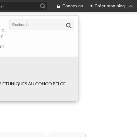
Connexion
+
Créer mon blog
e .
 y
ant
 ETHNIQUES AU CONGO BELGE