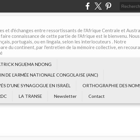
es et d'échanges entre ressortissants de l'Afrique Centrale et Austral
aire connaissance de cette partie de l'Afrique est le bienvenu. Nous
çais, portugais, ou en lingala, selon les interlocuteurs . Notre
are du continent, par l'entretien de la mémoire collective, en recour
té
ATRICK NGUEMA NDONG
EIN DE L‘ARMÉE NATIONALE CONGOLAISE (ANC)
VÉS D'UNE SYNAGOGUE EN ISRAËL
ORTHOGRAPHIE DES NOMS
RDC
LA TRANSE
Newsletter
Contact