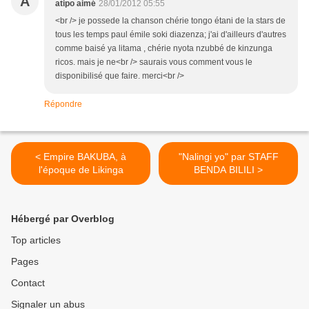
A
atipo aimé
28/01/2012 05:55
<br /> je possede la chanson chérie tongo étani de la stars de
tous les temps paul émile soki diazenza; j'ai d'ailleurs d'autres
comme baisé ya litama , chérie nyota nzubbé de kinzunga
ricos. mais je ne<br /> saurais vous comment vous le
disponibilisé que faire. merci<br />
Répondre
< Empire BAKUBA, à
"Nalingi yo" par STAFF
l'époque de Likinga
BENDA BILILI >
Hébergé par Overblog
Top articles
Pages
Contact
Signaler un abus