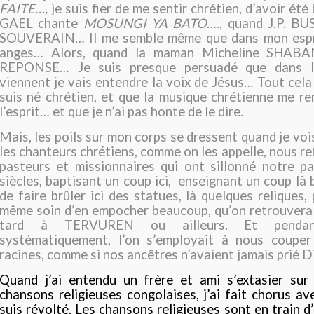
FAITE…,
je suis fier de me sentir chrétien, d’avoir é
GAEL chante
MOSUNGI YA BATO
…., quand J.P. B
SOUVERAIN… Il me semble même que dans mon espri
anges… Alors, quand la maman Micheline SHAB
REPONSE… Je suis presque persuadé que dans l
viennent je vais entendre la voix de Jésus… Tout cela 
suis né chrétien, et que la musique chrétienne me re
l’esprit… et que je n’ai pas honte de le dire.
Mais, les poils sur mon corps se dressent quand je voi
les chanteurs chrétiens, comme on les appelle, nous re
pasteurs et missionnaires qui ont sillonné notre p
siècles, baptisant un coup ici,
enseignant un coup là b
de faire brûler ici des statues, là quelques reliques,
même soin d’en empocher beaucoup, qu’on retrouvera 
tard à TERVUREN ou ailleurs. Et penda
systématiquement, l’on s’employait à nous coupe
racines, comme si nos ancêtres n’avaient jamais prié D
Quand j’ai entendu un frère et ami s’extasier sur 
chansons religieuses congolaises, j’ai fait chorus ave
suis révolté. Les chansons religieuses sont en train d