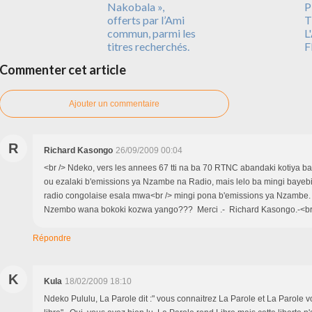
Nakobala »,
P
offerts par l’Ami
T
commun, parmi les
L
titres recherchés.
F
Commenter cet article
Ajouter un commentaire
R
Richard Kasongo
26/09/2009 00:04
<br /> Ndeko, vers les annees 67 tti na ba 70 RTNC abandaki kotiya
ou ezalaki b'emissions ya Nzambe na Radio, mais lelo ba mingi bayebi
radio congolaise esala mwa<br /> mingi pona b'emissions ya Nzambe.
Nzembo wana bokoki kozwa yango??? Merci .- Richard Kasongo.-<br /
Répondre
K
Kula
18/02/2009 18:10
Ndeko Pululu, La Parole dit :" vous connaitrez La Parole et La Parole 