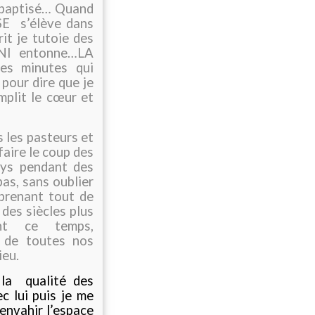
té baptisé… Quand
USE
s’élève dans
t je tutoie des
ANI entonne…LA
es minutes qui
pour dire que je
mplit le cœur et
s les pasteurs et
faire le coup des
ays pendant des
as, sans oublier
 prenant tout de
des siècles plus
nt ce temps,
r de toutes nos
ieu.
la
qualité des
c lui puis je me
’envahir l’espace