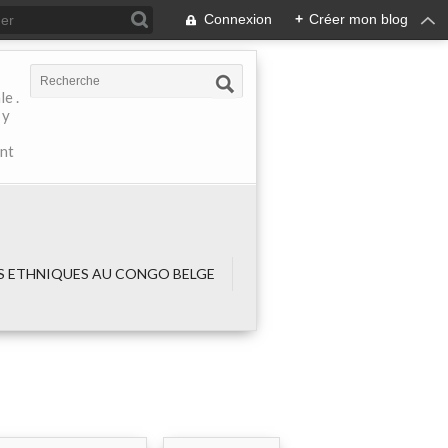
Connexion
+
Créer mon blog
e .
 y
ant
 ETHNIQUES AU CONGO BELGE