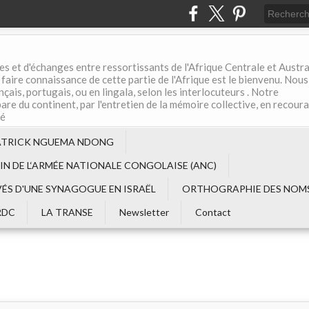
es et d'échanges entre ressortissants de l'Afrique Centrale et Austral
aire connaissance de cette partie de l'Afrique est le bienvenu. Nous
çais, portugais, ou en lingala, selon les interlocuteurs . Notre
are du continent, par l'entretien de la mémoire collective, en recour
té
ATRICK NGUEMA NDONG
EIN DE L‘ARMÉE NATIONALE CONGOLAISE (ANC)
VÉS D'UNE SYNAGOGUE EN ISRAËL
ORTHOGRAPHIE DES NOMS
RDC
LA TRANSE
Newsletter
Contact