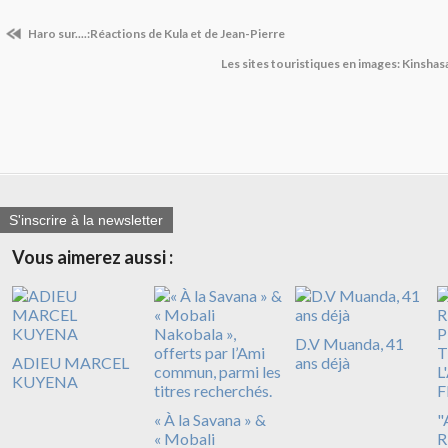
Haro sur....:Réactions de Kula et de Jean-Pierre
Les sites touristiques en images: Kinshas
S'inscrire à la newsletter
Vous aimerez aussi :
D.V Muanda, 41
ADIEU MARCEL
ans déjà
KUYENA
« À la Savana » &
"
« Mobali
R