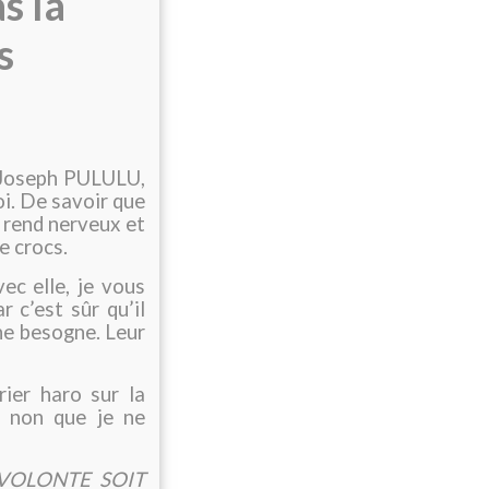
s la
s
e Joseph PULULU,
i. De savoir que
 rend nerveux et
e crocs.
vec elle, je vous
 c’est sûr qu’il
ne besogne. Leur
rier haro sur la
, non que je ne
VOLONTE SOIT