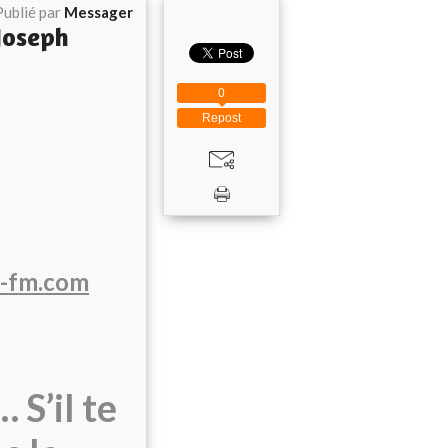
Publié par
Messager
Joseph
0
Repost
-fm.com
 S’il te