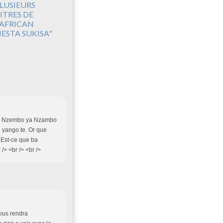
LUSIEURS
ITRES DE
'AFRICAN
IESTA SUKISA"
 ba Nzembo ya Nzambo
 yango te. Or que
 Est-ce que ba
> <br /> <br />
vous rendra