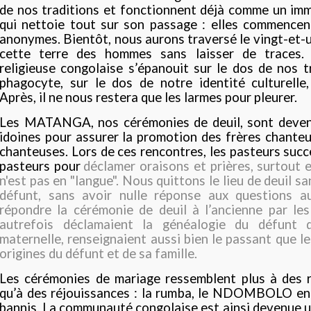
de nos traditions et fonctionnent déjà comme un 
qui nettoie tout sur son passage : elles commencen
anonymes. Bientôt, nous aurons traversé le vingt-et-u
cette terre des hommes sans laisser de traces.
religieuse congolaise s’épanouit sur le dos de nos tr
phagocyte, sur le dos de notre identité culturelle, 
Après, il ne nous restera que les larmes pour pleurer.
Les MATANGA, nos cérémonies de deuil, sont devenu
idoines pour assurer la promotion des frères chante
chanteuses. Lors de ces rencontres, les pasteurs succ
pasteurs pour
déclamer oraisons et prières, surtout e
n'est pas en "langue". Nous quittons le lieu de deuil sa
défunt, sans avoir nulle réponse aux questions au
répondre la cérémonie de deuil à l’ancienne par le
autrefois déclamaient la généalogie du défunt 
maternelle, renseignaient aussi bien le passant que le
origines du défunt et de sa famille.
Les cérémonies de mariage ressemblent plus à des r
qu’à des réjouissances : la rumba, le NDOMBOLO en
bannis. La communauté congolaise est ainsi devenue 