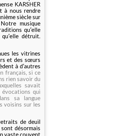
immense KARSHER
t à nous rendre
nième siècle sur
 Notre musique
aditions qu’elle
qu’elle détruit.
es les vitrines
urs et des sœurs
èdent à d’autres
n français, si ce
ns rien savoir du
xquelles savait
s évocations qui
dans sa langue
s voisins sur les
etraits de deuil
 sont désormais
un vaste couvent