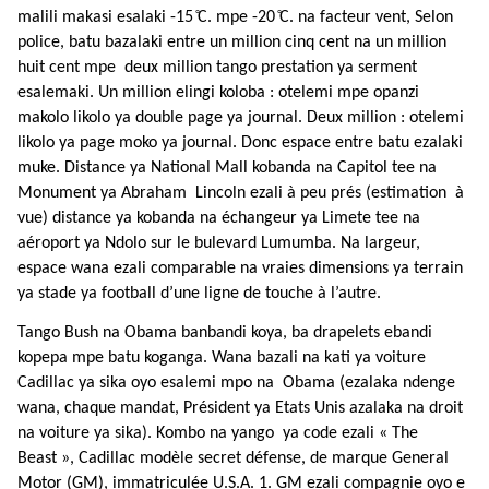
malili makasi esalaki -15 ̊C. mpe -20 ̊C. na facteur vent, Selon
police, batu bazalaki entre un million cinq cent na un million
huit cent mpe deux million tango prestation ya serment
esalemaki. Un million elingi koloba : otelemi mpe opanzi
makolo likolo ya double page ya journal. Deux million : otelemi
likolo ya page moko ya journal. Donc espace entre batu ezalaki
muke. Distance ya National Mall kobanda na Capitol tee na
Monument ya Abraham Lincoln ezali à peu prés (estimation à
vue) distance ya kobanda na échangeur ya Limete tee na
aéroport ya Ndolo sur le bulevard Lumumba. Na largeur,
espace wana ezali comparable na vraies dimensions ya terrain
ya stade ya football d’une ligne de touche à l’autre.
Tango Bush na Obama banbandi koya, ba drapelets ebandi
kopepa mpe batu koganga. Wana bazali na kati ya voiture
Cadillac ya sika oyo esalemi mpo na Obama (ezalaka ndenge
wana, chaque mandat, Président ya Etats Unis azalaka na droit
na voiture ya sika). Kombo na yango ya code ezali « The
Beast », Cadillac modèle secret défense, de marque General
Motor (GM), immatriculée U.S.A. 1. GM ezali compagnie oyo e