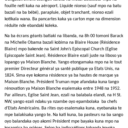
fouille neti kaka na aéroport. Liquide nionso (sauf mpo na batu
bazali na ba bébé), parapluie, objet tranchant, nionso ezali
kotikala wana. Ba pancartes kaka ya carton mpe na dimension
réduite nde ebandaki koleka.
Na ba écrans géants batiaki na libanda, na 8h 00 tomoni Barack
na Michelle Obama bazali kobima na Blaire House (Résidence
Blaire) mpo bakende na Saint John’s Episcopal Church (Eglise
Episcopale Saint Jean). Résidence Blaire ezali juste na liboso ya
lopango ya Maison Blanche. Yango etongamaka mpo na le tout
premier Directeur général ya santé publique ya Etats Unis, na
1824. Sima eye kokoma résidence ya ba hautes de marque ya
Maison Blanche. Président Truman mpe afandaka kuna tango
rénovation ya Maison Blanche esalemaka entre 1948 na 1952.
Par ailleurs, Eglise Saint Jean, ezali na balabala elandi, na H St.
NW, yango ezali ndaku ya nzambe oyo epambolaka ba chefs
d’Etats Américains.
Ba rites oyo esalemaka kuna, eyebanaka te
mpe balakisaka yango te. Na kati kuna, ba pasteurs na ba sango
oyo balandaka oyo akomi Président mpe bayaka kuna mpo na
kosangisa ba prières. Selon ba indiscrétions tobanda koyoka