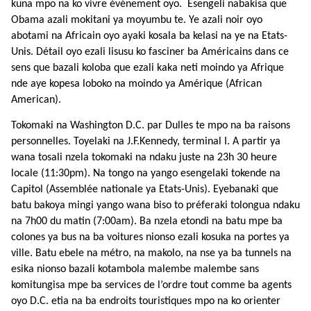
kuna mpo na ko vivre événement oyo. Esengeli nabakisa que
Obama azali mokitani ya moyumbu te. Ye azali noir oyo
abotami na Africain oyo ayaki kosala ba kelasi na ye na Etats-
Unis. Détail oyo ezali lisusu ko fasciner ba Américains dans ce
sens que bazali koloba que ezali kaka neti moindo ya Afrique
nde aye kopesa loboko na moindo ya Amérique (African
American).
Tokomaki na Washington D.C. par Dulles te mpo na ba raisons
personnelles. Toyelaki na J.F.Kennedy, terminal I. A partir ya
wana tosali nzela tokomaki na ndaku juste na 23h 30 heure
locale (11:30pm).
Na tongo na yango esengelaki tokende na
Capitol (Assemblée nationale ya Etats-Unis). Eyebanaki que
batu bakoya mingi yango wana biso to préferaki tolongua ndaku
na 7h00 du matin (7:00am).
Ba nzela etondi na batu mpe ba
colones ya bus na ba voitures nionso ezali kosuka na portes ya
ville. Batu ebele na métro, na makolo, na nse ya ba tunnels na
esika nionso bazali kotambola malembe malembe sans
komitungisa mpe ba services de l’ordre tout comme ba agents
oyo D.C. etia na ba endroits touristiques mpo na ko orienter