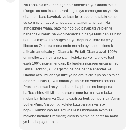
Na kobakisa ke ki-heritage noir-americain ya Obama ezala
n'ango un non-issue durant le gros ya campagne na ye. Na
ebandeli, bato bayebaki ye bien te, et ebele bazalaki komona
ye comme un autre lambda-canditat noir-american. Na
atmosphere wana, bato moindo oyo bayebaki ye bien te
babandaki komituna ki-noir-americain na ye.Mais depuis bato
bandaki koyoka messages na ye, depuis victoire na ye ya
liboso na Ohio, na mona moto moindo oyo a questiona ki-
africain-americain ya Obama te. En fait, Obama azali 100%
un intellectuel noir-americain; koloba na ye na biloko tout
ezali 100% noir-americain. Ba leaders noirs-americains neti
Jesse Jackson, Al Sharpston baloba banda ebandeli ke
Obama azali muana ya lutte ya ba droits-civils ya ba noirs na
America. Lisusu, ezali mbala ya liboso na America omona
President, muasi na ye na bana ba photos na bango na
ba Tee-shirts kili-kili na ba stores mpe ba mall ya mboka
mobimba. Bilongi ya Obama ezali partout: pembeni ya Martin
Luther-King, Malcom X (koleka kutu ba stars ya hip-
hop). Likambo oyo esalemi (balle na monyama ekomisa
mokobo moindo President) elekela meme ba petits na bana
ya Hip-Hop generation.