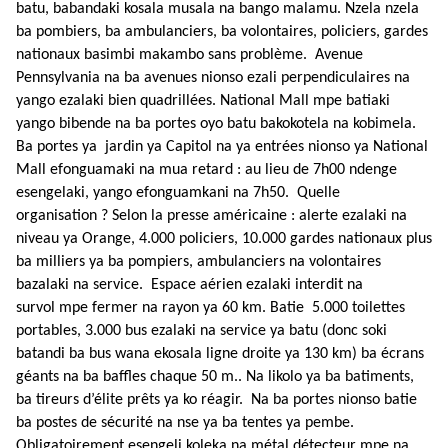
batu, babandaki kosala musala na bango malamu.
Nzela nzela
ba pombiers, ba ambulanciers, ba volontaires, policiers, gardes
nationaux basimbi makambo sans problème. Avenue
Pennsylvania na ba avenues nionso ezali perpendiculaires na
yango ezalaki bien quadrillées.
National Mall mpe batiaki
yango bibende na ba portes oyo batu bakokotela na kobimela.
Ba portes ya jardin ya Capitol na ya entrées nionso ya National
Mall efonguamaki na mua retard : au lieu de 7h00 ndenge
esengelaki, yango efonguamkani na 7h50.
Quelle
organisation ? Selon la presse américaine : alerte ezalaki na
niveau ya Orange, 4.000 policiers, 10.000 gardes nationaux plus
ba milliers ya ba pompiers, ambulanciers na volontaires
bazalaki na service. Espace aérien ezalaki interdit na
survol mpe fermer na rayon ya 60 km. Batie 5.000 toilettes
portables, 3.000 bus ezalaki na service ya batu (donc soki
batandi ba bus wana ekosala ligne droite ya 130 km) ba écrans
géants na ba baffles chaque 50 m.. Na likolo ya ba batiments,
ba tireurs d’élite prêts ya ko réagir. Na ba portes nionso batie
ba postes de sécurité na nse ya ba tentes ya pembe.
Obligatoirement esengeli koleka na métal détecteur mpe na