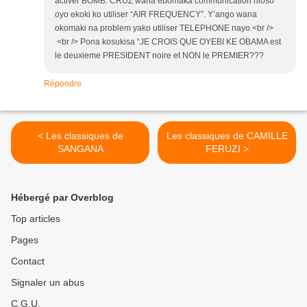
activer BOMB. CRUZ wana ebomaka communication nioso
oyo ekoki ko utiliser “AIR FREQUENCY”. Y’ango wana
okomaki na problem yako utiliser TELEPHONE nayo.<br />
<br /> Pona kosukisa “JE CROIS QUE OYEBI KE OBAMA est
le deuxieme PRESIDENT noire et NON le PREMIER???
Répondre
< Les classiques de
Les classiques de CAMILLE
SANGANA
FERUZI >
Hébergé par Overblog
Top articles
Pages
Contact
Signaler un abus
C.G.U.