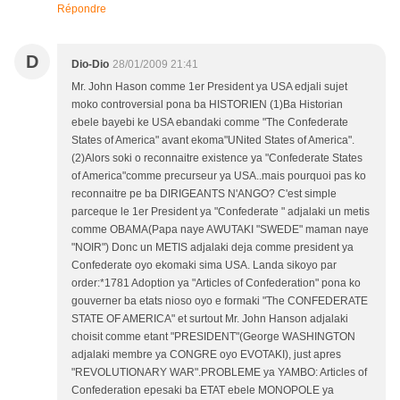
Répondre
D
Dio-Dio
28/01/2009 21:41
Mr. John Hason comme 1er President ya USA edjali sujet
moko controversial pona ba HISTORIEN (1)Ba Historian
ebele bayebi ke USA ebandaki comme "The Confederate
States of America" avant ekoma"UNited States of America".
(2)Alors soki o reconnaitre existence ya "Confederate States
of America"comme precurseur ya USA..mais pourquoi pas ko
reconnaitre pe ba DIRIGEANTS N'ANGO? C'est simple
parceque le 1er President ya "Confederate " adjalaki un metis
comme OBAMA(Papa naye AWUTAKI "SWEDE" maman naye
"NOIR") Donc un METIS adjalaki deja comme president ya
Confederate oyo ekomaki sima USA. Landa sikoyo par
order:*1781 Adoption ya "Articles of Confederation" pona ko
gouverner ba etats nioso oyo e formaki "The CONFEDERATE
STATE OF AMERICA" et surtout Mr. John Hanson adjalaki
choisit comme etant "PRESIDENT"(George WASHINGTON
adjalaki membre ya CONGRE oyo EVOTAKI), just apres
"REVOLUTIONARY WAR".PROBLEME ya YAMBO: Articles of
Confederation epesaki ba ETAT ebele MONOPOLE ya