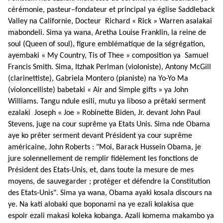
cérémonie, pasteur–fondateur et principal ya église Saddleback
Valley na Californie, Docteur Richard « Rick » Warren asalakai
mabondeli. Sima ya wana, Aretha Louise Franklin, la reine de
soul (Queen of soul), figure emblématique de la ségrégation,
ayembaki « My Country, Tis of Thee » composition ya Samuel
Francis Smith. Sima, Itzhak Perlman (violoniste), Antony McGill
(clarinettiste), Gabriela Montero (pianiste) na Yo-Yo Ma
(violoncelliste) babetaki « Air and Simple gifts » ya John
Williams. Tangu ndule esili, mutu ya liboso a prêtaki serment
ezalaki Joseph « Joe » Robinette Biden, Jr. devant John Paul
Stevens, juge na cour suprême ya Etats Unis. Sima nde Obama
aye ko prêter serment devant Président ya cour suprême
américaine, John Roberts : "Moi, Barack Hussein Obama, je
jure solennellement de remplir fidèlement les fonctions de
Président des Etats-Unis, et, dans toute la mesure de mes
moyens, de sauvegarder ; protéger et défendre la Constitution
des Etats-Unis". Sima ya wana, Obama ayaki kosala discours na
ye. Na kati alobaki que boponami na ye ezali kolakisa que
espoir ezali makasi koleka kobanga. Azali komema makambo ya