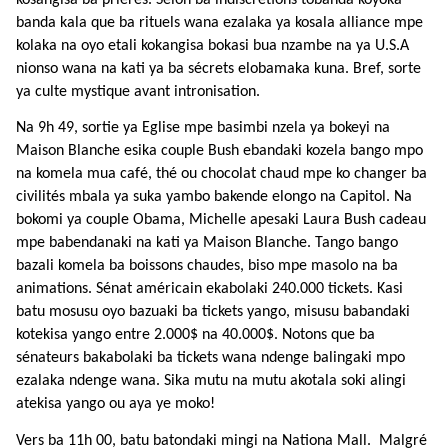
banda kala que ba rituels wana ezalaka ya kosala alliance mpe
kolaka na oyo etali kokangisa bokasi bua nzambe na ya U.S.A
nionso wana na kati ya ba sécrets elobamaka kuna. Bref, sorte
ya culte mystique avant intronisation.
Na 9h 49, sortie ya Eglise mpe basimbi nzela ya bokeyi na
Maison Blanche esika couple Bush ebandaki kozela bango mpo
na komela mua café, thé ou chocolat chaud mpe ko changer ba
civilités mbala ya suka yambo bakende elongo na Capitol. Na
bokomi ya couple Obama, Michelle apesaki Laura Bush cadeau
mpe babendanaki na kati ya Maison Blanche. Tango bango
bazali komela ba boissons chaudes, biso mpe masolo na ba
animations. Sénat américain ekabolaki 240.000 tickets. Kasi
batu mosusu oyo bazuaki ba tickets yango, misusu babandaki
kotekisa yango entre 2.000$ na 40.000$. Notons que ba
sénateurs bakabolaki ba tickets wana ndenge balingaki mpo
ezalaka ndenge wana. Sika mutu na mutu akotala soki alingi
atekisa yango ou aya ye moko!
Vers ba 11h 00, batu batondaki mingi na Nationa Mall.
Malgré