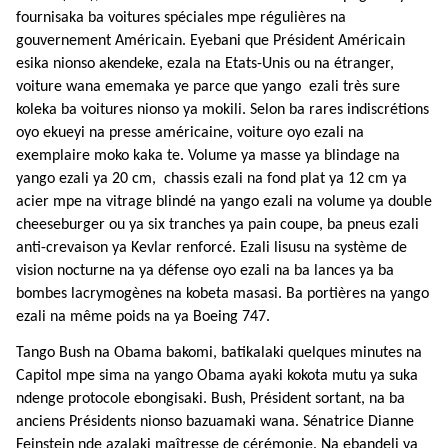
fournisaka ba voitures spéciales mpe régulières na
gouvernement Américain. Eyebani que Président Américain
esika nionso akendeke, ezala na Etats-Unis ou na étranger,
voiture wana ememaka ye parce que yango ezali très sure
koleka ba voitures nionso ya mokili. Selon ba rares indiscrétions
oyo ekueyi na presse américaine, voiture oyo ezali na
exemplaire moko kaka te. Volume ya masse ya blindage na
yango ezali ya 20 cm, chassis ezali na fond plat ya 12 cm ya
acier mpe na vitrage blindé na yango ezali na volume ya double
cheeseburger ou ya six tranches ya pain coupe, ba pneus ezali
anti-crevaison ya Kevlar renforcé. Ezali lisusu na système de
vision nocturne na ya défense oyo ezali na ba lances ya ba
bombes lacrymogènes na kobeta masasi. Ba portières na yango
ezali na même poids na ya Boeing 747.
Tango Bush na Obama bakomi, batikalaki quelques minutes na
Capitol mpe sima na yango Obama ayaki kokota mutu ya suka
ndenge protocole ebongisaki. Bush, Président sortant, na ba
anciens Présidents nionso bazuamaki wana. Sénatrice Dianne
Feinstein nde azalaki maîtresse de cérémonie. Na ebandeli ya