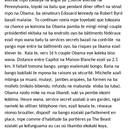
avenue mpo tokueya na angle ya 15ième avenue na
Pennsylvania, toyoki na batu que pendant diner offert na sénat
mpo na Obama, ba sénateurs Edouard kennedy na Robert Byrd
basali malaise. To continuer nzela mpe toyebaki que tokozala
na chance ya komona ba Obama pamba te mingi mingi couple
présidentiel ekitaka na ba endroits oyo ba bâtiments fédéraux
ezali mpo wana batu ta services secrets bazali na contrôle na
yango mpe entre ba bâtiments oyo, ba risques ya likama ezali
élever te. Kala te, vers 16 h couple Obama eye koleka biso
wana. Distance entre Capitol na Maison Blanche ezali ya 2.5
km. Il fallait tomona bango, yango esalemaki bongo. Bana na
bango bakitaki te mpona ba raisons ya sécurité. Michelle azali
mbinga ya muasi, mulayi, jambes arquées, ba formes na ba
mollets (mikolo bibendu, mfundu ne mabunda eloba ba luba).
Obama nzoto mike na mua libandi, suki ya pembe ekomi
kobima. Heure wana, service secret azalaki à ses gardes, ngai
nameki ko utiliser téléphone rien, ezali kosala te, réseaux
nionso brouiller, disposif na bango ezalaki parfaitement en
place, mpe comme d’habitude ba portières ya The Beast
ezalaki ya kofunguama au cas où likambo ekokaki koya,