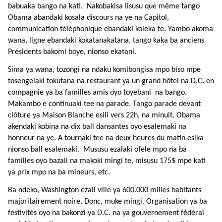
babuaka bango na kati. Nakobakisa lisusu que même tango
Obama abandaki kosala discours na ye na Capitol,
communication téléphonique ebandaki koleka te. Yambo akoma
wana, ligne ebandaki kokatanakatana, tango kaka ba anciens
Présidents bakomi boye, nionso ekatani.
Sima ya wana, tozongi na ndaku komibongisa mpo biso mpe
tosengelaki tokutana na restaurant ya un grand hôtel na D.C. en
compagnie ya ba familles amis oyo toyebani na bango.
Makambo e continuaki tee na parade. Tango parade devant
clôture ya Maison Blanche esili vers 22h, na minuit, Obama
akendaki kobina na dix ball dansantes oyo esalemaki na
honneur na ye.
A tournaki tee na deux heures du matin esika
nionso ball esalemaki. Mususu ezalaki ofele mpo na ba
familles oyo bazali na makoki mingi te, misusu 175$ mpe kati
ya prix mpo na ba mineurs, etc.
Ba ndeko, Washington ezali ville ya 600.000 milles habitants
majoritairement noire. Donc, muke mingi. Organisation ya ba
festivités oyo na bakonzi ya D.C. na ya gouvernement fédéral