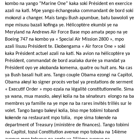
kombo na yango “Marine One” kaka soki Président en exercice
azali na kati.
Mpe yango échangeaka commandant de bord soki
mokonzi a changer. Mais tangu Bush apumbue, batu bawololi ye
mpe misusu bazali kofinga ye. Hélicoptère ekumbi ye na
Meryland na Andrews Air Force Base mpo amata pepo na ye
Boeing 747 na kombo ya « Special Air Mission 2800 », mpo
azali lisusu Président te. Ekobengama « Air force One » soki
kaka Président actuel azali na kati. Na avion na hélicoptère ya
Président, commandat de bord asalaka durée ya mandat ya
Président oyo ye akobanda komema, quatre ou huit ans. Na cas
ya Bush basali huit ans. Tango couple Obama ezongi na Capitol,
Obama akeyi ko signer procès verbal ya prestations de serment
« Executif Order » mpo ezala na légalité constitutionnelle. Sima
ya wana, mua masolo, akeyi kolia na ba sénateurs elongo na ba
membres ya famille na ye mpe na ba rares invités trillés sur le
volet. Tango bango bakeyi kolia, biso mpe tobimi tobandi
kokende na restaurant mpo tolia, mpe sima tokende na
department of Treasury (ministère de finances). Tango tobimi
na Capitol, tozui Constitution avenue mpo tobuka na 14ième