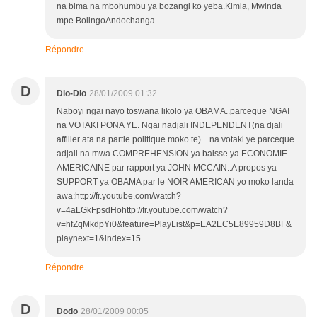
na bima na mbohumbu ya bozangi ko yeba.Kimia, Mwinda
mpe BolingoAndochanga
Répondre
D
Dio-Dio
28/01/2009 01:32
Naboyi ngai nayo toswana likolo ya OBAMA..parceque NGAI
na VOTAKI PONA YE. Ngai nadjali INDEPENDENT(na djali
affilier ata na partie politique moko te)....na votaki ye parceque
adjali na mwa COMPREHENSION ya baisse ya ECONOMIE
AMERICAINE par rapport ya JOHN MCCAIN..A propos ya
SUPPORT ya OBAMA par le NOIR AMERICAN yo moko landa
awa:http://fr.youtube.com/watch?
v=4aLGkFpsdHohttp://fr.youtube.com/watch?
v=hfZqMkdpYi0&feature=PlayList&p=EA2EC5E89959D8BF&
playnext=1&index=15
Répondre
D
Dodo
28/01/2009 00:05