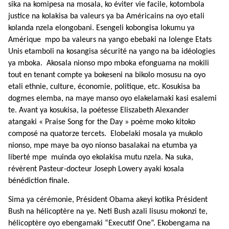
sika na komipesa na mosala, ko éviter vie facile, kotombola
justice na kolakisa ba valeurs ya ba Américains na oyo etali
kolanda nzela elongobani. Esengeli kobongisa lokumu ya
Amérique mpo ba valeurs na yango ebebaki na lolenge Etats
Unis etamboli na kosangisa sécurité na yango na ba idéologies
ya mboka. Akosala nionso mpo mboka efonguama na mokili
tout en tenant compte ya bokeseni na bikolo mosusu na oyo
etali ethnie, culture, économie, politique, etc. Kosukisa ba
dogmes elemba, na maye manso oyo elakelamaki kasi esalemi
te. Avant ya kosukisa, la poétesse Eliszabeth Alexander
atangaki « Praise Song for the Day » poème moko kitoko
composé na quatorze tercets. Elobelaki mosala ya mukolo
nionso, mpe maye ba oyo nionso basalakai na etumba ya
liberté mpe muinda oyo ekolakisa mutu nzela. Na suka,
révèrent Pasteur-docteur Joseph Lowery ayaki kosala
bénédiction finale.
Sima ya cérémonie, Président Obama akeyi kotika Président
Bush na hélicoptère na ye. Neti Bush azali lisusu mokonzi te,
hélicoptère oyo ebengamaki “Executif One”. Ekobengama na