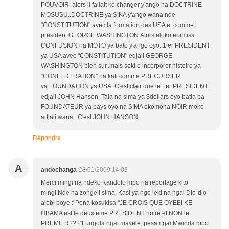
POUVOIR, alors il fallait ko changer y'ango na DOCTRINE
MOSUSU..DOCTRINE ya SIKA y'ango wana nde
"CONSTITUTION" avec la formation des USA et comme
president GEORGE WASHINGTON.Alors eloko ebimisa
CONFUSION na MOTO ya bato y'ango oyo..1ier PRESIDENT
ya USA avec "CONSTITUTION" edjali GEORGE
WASHINGTON bien sur..mais soki o incorporer histoire ya
"CONFEDERATION" na kati comme PRECURSER
ya FOUNDATION ya USA..C'est clair que le 1er PRESIDENT
edjali JOHN Hanson. Tala na sima ya $dollars oyo batia ba
FOUNDATEUR ya pays oyo na SIMA okomona NOIR moko
adjali wana...C'est JOHN HANSON
Répondre
A
andochanga
28/01/2009 14:03
Merci mingi na ndeko Kandolo mpo na reportage kito
mingi.Nde na zongeli sima. Kasi ya ngo leki na ngai Dio-dio
alobi boye :"Pona kosukisa “JE CROIS QUE OYEBI KE
OBAMA est le deuxieme PRESIDENT noire et NON le
PREMIER???"Fungola ngai mayele, pesa ngai Mwinda mpo