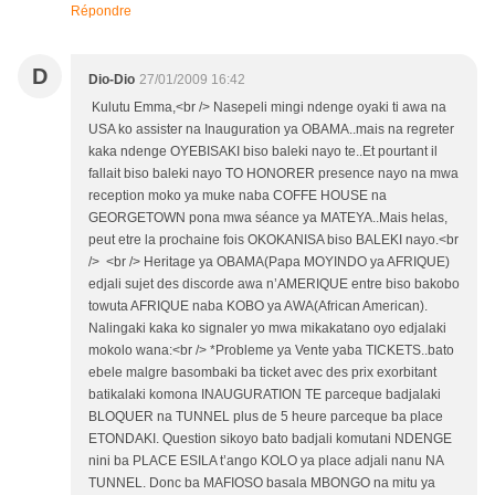
Répondre
D
Dio-Dio
27/01/2009 16:42
Kulutu Emma,<br /> Nasepeli mingi ndenge oyaki ti awa na
USA ko assister na Inauguration ya OBAMA..mais na regreter
kaka ndenge OYEBISAKI biso baleki nayo te..Et pourtant il
fallait biso baleki nayo TO HONORER presence nayo na mwa
reception moko ya muke naba COFFE HOUSE na
GEORGETOWN pona mwa séance ya MATEYA..Mais helas,
peut etre la prochaine fois OKOKANISA biso BALEKI nayo.<br
/> <br /> Heritage ya OBAMA(Papa MOYINDO ya AFRIQUE)
edjali sujet des discorde awa n’AMERIQUE entre biso bakobo
towuta AFRIQUE naba KOBO ya AWA(African American).
Nalingaki kaka ko signaler yo mwa mikakatano oyo edjalaki
mokolo wana:<br /> *Probleme ya Vente yaba TICKETS..bato
ebele malgre basombaki ba ticket avec des prix exorbitant
batikalaki komona INAUGURATION TE parceque badjalaki
BLOQUER na TUNNEL plus de 5 heure parceque ba place
ETONDAKI. Question sikoyo bato badjali komutani NDENGE
nini ba PLACE ESILA t’ango KOLO ya place adjali nanu NA
TUNNEL. Donc ba MAFIOSO basala MBONGO na mitu ya