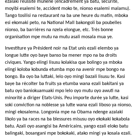
ezalaki réussite munene (encadrement ya batu, sécurité,
moyibi esalemi te, accident moko te, nionso esalemi malamu).
Tango tosilisi na restaurant na ba une heure du matin, mboka
esi ekomaki peto, na National Mall bakongoli ba poubelles
nionso, ba barrières na nzela elongue, etc. Très bonne
organisation mpe mutu na mutu asali mosala mua ye.
Investiture ya Président noir na Etat unis ezali elembo ya
longue lutte oyo baye banso ba mener mpo na ba droits
civiques. Yango elingi lisusu kolakisa que bolingo ya mboka
elingi koloba kobunda etumba mpo na avenir mpe bongo na
bongo. Ba oyo ba luttaki, lelo oyo mingi bazali lisusu te. Kasi
baye ba récolter ba fruits ya etumba wana ezali bakitani ya
batu oyo baniokuamuaki mpo lelo oyo mutu oyo awuti na
minorité a diriger Etats-Unis. Peu importe durée ya lutte, kasi
soki conviction na noblesse ya lutte wana ezali liboso ya nionso,
mingi ekosalema. Longonia mpe na Obama ndenge azalaki
likolo ya ba races na ba blessures misusu oyo ekokaki kokabola
batu. Azali oyo asangisi ba Américains, yango ezali eloko batu
balingaki, bosangani mpe bokokaki, atako mingi ya kosala ezali.