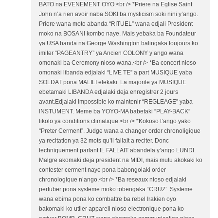
BATO na EVENEMENT OYO.<br /> *Priere na Eglise Saint
John n’a rien avoir naba SOKI ba mysticism soki nini y’ango.
Priere wana moto abanda “RITUEL” wana edjali President
moko na BOSANI kombo naye. Mais yebaka ba Foundateur
ya USA banda na George Washington balingaka toujours ko
imiter “PAGEANTRY” ya Ancien COLONY y’ango wana
omonaki ba Ceremony nioso wana.<br /> *Ba concert nioso
omonaki libanda edjalaki “LIVE TE” a part MUSIQUE yaba
SOLDAT pona MALILI elekaki. La majorite ya MUSIQUE
ebetamaki LIBANDA edjalaki deja enregistrer 2 jours
avant.Edjalaki impossible ko maintenir “REGLEAGE” yaba
INSTUMENT. Meme ba YOYO-MA babetaki “PLAY-BACK”
likolo ya conditions climatique.<br /> *Kokoso t’ango yako
“Preter Cerment”. Judge wana a changer order chronoligique
ya recitation ya 32 mots qu’il fallait a reciter. Donc
techniquement parlant IL FALLAIT abandela y’ango LUNDI.
Malgre akomaki deja president na MIDI, mais mutu akokaki ko
contester cerment naye pona babongolaki order
chronologique n’ango.<br /> *Ba reseaux nioso edjalaki
pertuber pona systeme moko tobengaka “CRUZ’. Systeme
wana ebima pona ko combattre ba rebel Irakien oyo
bakomaki ko utiler appareil nioso electronique pona ko