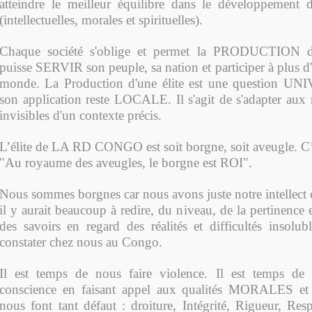
atteindre le meilleur équilibre dans le développement d
(intellectuelles, morales et spirituelles).
Chaque société s'oblige et permet la PRODUCTION 
puisse SERVIR son peuple, sa nation et participer à plus 
monde. La Production d'une élite est une question 
son application reste LOCALE. Il s'agit de s'adapter aux ré
invisibles d'un contexte précis.
L’élite de LA RD CONGO est soit borgne, soit aveugle. C’e
"Au royaume des aveugles, le borgne est ROI".
Nous sommes borgnes car nous avons juste notre intellect é
il y aurait beaucoup à redire, du niveau, de la pertinence 
des savoirs en regard des réalités et difficultés insolub
constater chez nous au Congo.
Il est temps de nous faire violence. Il est temps de
conscience en faisant appel aux qualités MORALES 
nous font tant défaut : droiture, Intégrité, Rigueur, Res