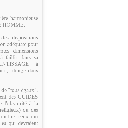
ière harmonieuse
signé HOMME.
des dispositions
tion adéquate pour
entes dimensions
 à faillir dans sa
PRENTISSAGE à
utit, plonge dans
 de "tous égaux".
issent des GUIDES
 l'obscurité à la
eligieux) ou des
fondue. ceux qui
lles qui devraient