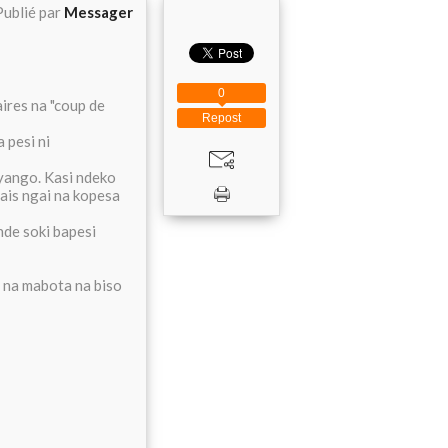
Publié par
Messager
0
ires na "coup de
Repost
 pesi ni
 yango. Kasi ndeko
ais ngai na kopesa
nde soki bapesi
 na mabota na biso