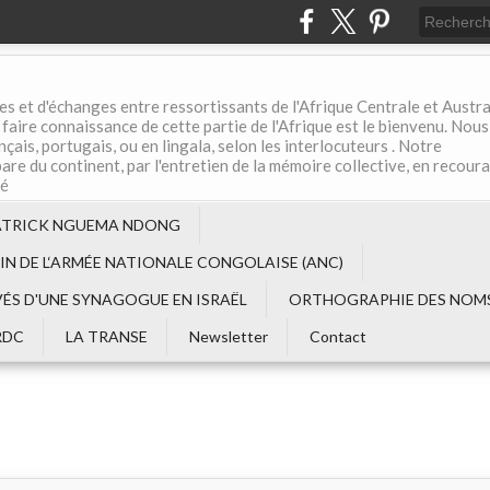
es et d'échanges entre ressortissants de l'Afrique Centrale et Austral
aire connaissance de cette partie de l'Afrique est le bienvenu. Nous
çais, portugais, ou en lingala, selon les interlocuteurs . Notre
are du continent, par l'entretien de la mémoire collective, en recour
té
ATRICK NGUEMA NDONG
EIN DE L‘ARMÉE NATIONALE CONGOLAISE (ANC)
VÉS D'UNE SYNAGOGUE EN ISRAËL
ORTHOGRAPHIE DES NOMS
RDC
LA TRANSE
Newsletter
Contact