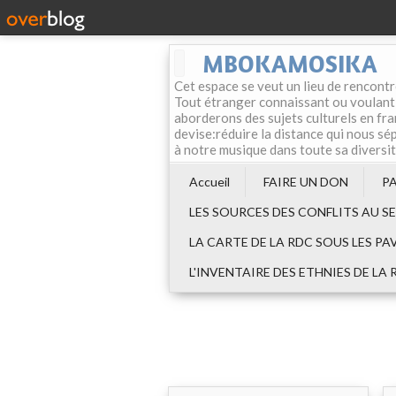
MBOKAMOSIKA
Cet espace se veut un lieu de rencontr
Tout étranger connaissant ou voulant f
aborderons des sujets culturels en fran
devise:réduire la distance qui nous sép
à notre musique dans toute sa diversi
Accueil
FAIRE UN DON
P
LES SOURCES DES CONFLITS AU S
LA CARTE DE LA RDC SOUS LES PA
L'INVENTAIRE DES ETHNIES DE LA 