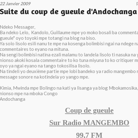
22 Janvier 2009
Suite du coup de gueule d'Andochanga
Ndeko Messager,
Ba ndeko Lelo, Kandolo, Guillaume mpe yo moko bosali ba commenta
gueule" oyo toyoki mpe totangi na blog na biso.
Ya solo lisolo esili nanu te mpe na kosenga bolimbisi ngai na ndege na
commentaires to eyano na mituna.
Na sengi bolimbisi natina ezali malamu to landela lisolo ti nasuka na
nionso akoki kosala commentaire to ko tuna miyuna to ko critiquer m
oyo ya ngai eyano na tango tokosilisa lisolo.
Na tindeli yo deuxième partie mpe lobi bandeko ya radio mangembo 
message sonore na kotindela yo yango mpe.
Kimia, Mwinda mpe Bolingo na kati ya lisanga ya blog Mbokamosika,
nionso mpe na mboka Congo
Andochanga
Coup de gueule
Sur Radio MANGEMBO
99,7 FM