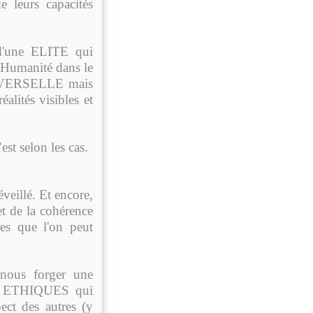
e leurs capacités
d'une ELITE qui
d'Humanité dans le
UNIVERSELLE mais
alités visibles et
st selon les cas.
veillé. Et encore,
et de la cohérence
les que l'on peut
 nous forger une
et ETHIQUES qui
pect des autres (y