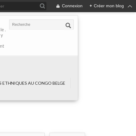
Connexion
+
Créer mon blog
e .
 y
ant
 ETHNIQUES AU CONGO BELGE