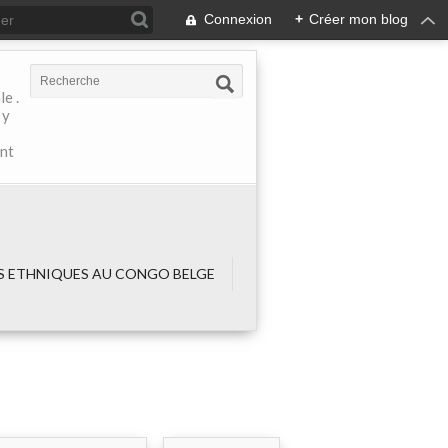
Connexion
+
Créer mon blog
e .
 y
ant
 ETHNIQUES AU CONGO BELGE