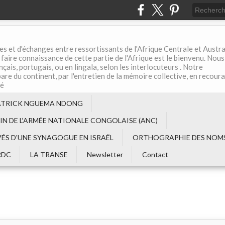
es et d'échanges entre ressortissants de l'Afrique Centrale et Austral
aire connaissance de cette partie de l'Afrique est le bienvenu. Nous
çais, portugais, ou en lingala, selon les interlocuteurs . Notre
are du continent, par l'entretien de la mémoire collective, en recour
té
ATRICK NGUEMA NDONG
EIN DE L‘ARMÉE NATIONALE CONGOLAISE (ANC)
VÉS D'UNE SYNAGOGUE EN ISRAËL
ORTHOGRAPHIE DES NOMS
RDC
LA TRANSE
Newsletter
Contact