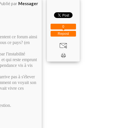
Publié par
Messager
0
Repost
entent ce forum ainsi
ous ce pays? (en
r l'instabilité
 et qui reste emprunt
épendance vis à vis
arrive pas à s'élever
comment on voyait son
vait vivre ces
estion.