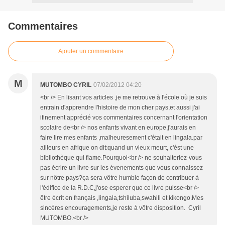
Commentaires
Ajouter un commentaire
M
MUTOMBO CYRIL
07/02/2012 04:20
<br /> En lisant vos articles ,je me retrouve à l'école où je suis
entrain d'apprendre l'histoire de mon cher pays,et aussi j'ai
ifinement apprécié vos commentaires concernant l'orientation
scolaire de<br /> nos enfants vivant en europe,j'aurais en
faire lire mes enfants ,malheuresement c'était en lingala.par
ailleurs en afrique on dit:quand un vieux meurt, c'ést une
bibliothèque qui flame.Pourquoi<br /> ne souhaiteriez-vous
pas écrire un livre sur les évenements que vous connaissez
sur nôtre pays?ça sera vôtre humble façon de contribuer à
l'édifice de la R.D.C,j'ose esperer que ce livre puisse<br />
être écrit en français ,lingala,tshiluba,swahili et kikongo.Mes
sincéres encouragements,je reste à vôtre disposition. Cyril
MUTOMBO.<br />