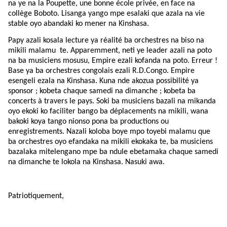
na ye na la Poupette, une bonne école privée, en face na
collège Boboto. Lisanga yango mpe esalaki que azala na vie
stable oyo abandaki ko mener na Kinshasa.
Papy azali kosala lecture ya réalité ba orchestres na biso na
mikili malamu
te. Apparemment, neti ye leader azali na poto
na ba musiciens mosusu, Empire ezali kofanda na poto. Erreur !
Base ya ba orchestres congolais ezali R.D.Congo. Empire
esengeli ezala na Kinshasa. Kuna nde akozua possibilité ya
sponsor ; kobeta chaque samedi na dimanche ; kobeta ba
concerts à travers le pays. Soki ba musiciens bazali na mikanda
oyo ekoki ko faciliter bango ba déplacements na mikili, wana
bakoki koya tango nionso pona ba productions ou
enregistrements. Nazali koloba boye mpo toyebi malamu que
ba orchestres oyo efandaka na mikili ekokaka te, ba musiciens
bazalaka mitelengano mpe ba ndule ebetamaka chaque samedi
na dimanche te lokola na Kinshasa. Nasuki awa.
Patriotiquement,