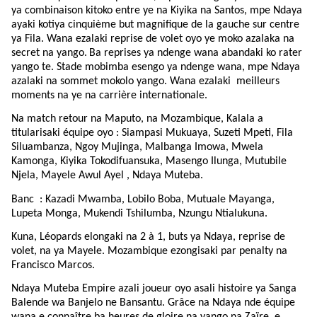
ya combinaison kitoko entre ye na Kiyika na Santos, mpe Ndaya
ayaki kotiya cinquième but magnifique de la gauche sur centre
ya Fila. Wana ezalaki reprise de volet oyo ye moko azalaka na
secret na yango.
Ba reprises ya ndenge wana abandaki ko rater
yango te. Stade mobimba esengo ya ndenge wana, mpe Ndaya
azalaki na sommet mokolo yango. Wana ezalaki
meilleurs
moments na ye na carrière internationale.
Na match retour na Maputo, na Mozambique, Kalala a
titularisaki équipe oyo : Siampasi Mukuaya, Suzeti Mpeti, Fila
Siluambanza, Ngoy Mujinga, Malbanga Imowa, Mwela
Kamonga, Kiyika Tokodifuansuka, Masengo Ilunga, Mutubile
Njela, Mayele Awul Ayel , Ndaya Muteba.
Banc
: Kazadi Mwamba, Lobilo Boba, Mutuale Mayanga,
Lupeta Monga, Mukendi Tshilumba, Nzungu Ntialukuna.
Kuna, Léopards elongaki na 2 à 1, buts ya Ndaya, reprise de
volet, na ya Mayele. Mozambique ezongisaki par penalty na
Francisco Marcos.
Ndaya Muteba Empire azali joueur oyo asali histoire ya Sanga
Balende wa Banjelo ne Bansantu. Grâce na Ndaya nde équipe