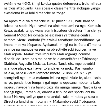
système ya 4-3-3. Elingi koloba quatre défenseurs, trois milieux
na trois attaquants. Kasi apesaki classement te alobique yango
ekosalema kaka lobi dimanche na tongo.
Na après midi ya dimanche le,
13 juillet 1980, batu babandi
kokota na stade. Ngai nayaki na ainé mpe ami na ngai Kambulu
Kewa, azalaki tango wana administrateur directeur financier ya
Général Motor. Nakomata ba escaliers ya tribune central,
namomi vieux Lomboto (Ye azalaki fanatique inconditionnel ya
Imana mpe ya Léopards. Ayebanaki mingi na ba états d’âme na
ye mpe na manque ya sens ya objectivité soki équipes na ye
ezali kopola. Azalaki très impulsif) azali koganga comme
d’habitude. Juste na sima na ye ba diamantifères : Tshimanga
Diabintu, Augustin Mukeba, Lukusa Tanzi, etc. mpe bayebisi
ngai que place ezali awa, tofanda esika moko. Kasi yambo
naleka, napesi vieux Lomboto mbote : « Boni Vieux ! » ye
azongiseli ngai, mua malamu leki na ngai. Muke te, akati lisolo
na ye, pendant ce temps, ngai mpe nakopesana mbote na batu
mosusu nayebani na bango bazalaki nzinga nzinga. Nayoki kaka
abengi ngai, Emmanuel, olandaki tribune des sports lobi na
butu ? Nazongiseli ye que « nalandaki kaka minutes ya suka »
Direct na landisi na motuna : « Makambo ebebi ? Léopards