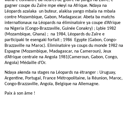
wana e connaître ba heures de gloire na yango na Zaïre, e
gagner coupe du Zaïre mpe ekeyi na Afrique. Ndaya na
Léopards azalaka un buteur, alakisa yango mbala na mbala
contre Mozambique, Gabon, Madagascar. Abeta ba matchs
internationaux na Léopards na éliminatoire ya coupe d’Afrique
na Nigeria (Congo-Brazzaville, Guinée Conakry) ; Lybie 1982
(Mozambique, Ghana) ; na 1984, Léopards du Zaïre e
participaki te esengaki forfait ; 1986 Egypte (Gabon, Congo-
Brazzaville na Maroc). Eliminatoire ya coups du monde 1982 na
Espagne (Mozambique, Madagascar, na Cameroun), Jeux
d’Afrique centrale na Angola 1981(Cameroun, Gabon, Congo,
Angola) Médaille d’Or.
Ndaya akenda na stages na Léopards na étranger : Uruguay,
Argentine, Portugal, France Métropolitaine, la Réunion, Maroc,
Congo-Brazzaville, Angola, Belgique na Allemagne.
Paix à son âme !