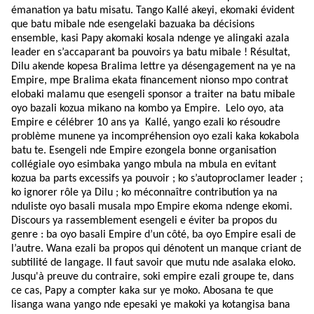
émanation ya batu misatu. Tango Kallé akeyi, ekomaki évident
que batu mibale nde esengelaki bazuaka ba décisions
ensemble, kasi Papy akomaki kosala ndenge ye alingaki azala
leader en s’accaparant ba pouvoirs ya batu mibale ! Résultat,
Dilu akende kopesa Bralima lettre ya désengagement na ye na
Empire, mpe Bralima ekata financement nionso mpo contrat
elobaki malamu que esengeli sponsor a traiter na batu mibale
oyo bazali kozua mikano na kombo ya Empire.
Lelo oyo, ata
Empire e célébrer 10 ans ya
Kallé, yango ezali ko résoudre
problème munene ya incompréhension oyo ezali kaka kokabola
batu te. Esengeli nde Empire ezongela bonne organisation
collégiale oyo esimbaka yango mbula na mbula en evitant
kozua ba parts excessifs ya pouvoir ; ko s’autoproclamer leader ;
ko ignorer rôle ya Dilu ; ko méconnaître contribution ya na
nduliste oyo basali musala mpo Empire ekoma ndenge ekomi.
Discours ya rassemblement esengeli e éviter ba propos du
genre : ba oyo basali Empire d’un côté, ba oyo Empire esali de
l’autre. Wana ezali ba propos qui dénotent un manque criant de
subtilité de langage. Il faut savoir que mutu nde asalaka eloko.
Jusqu'à preuve du contraire, soki empire ezali groupe te, dans
ce cas, Papy a compter kaka sur ye moko. Abosana te que
lisanga wana yango nde epesaki ye makoki ya kotangisa bana