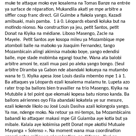
muke te attaque moko eye kosalema na Tomas Banze na entrée
ya surface de réparation, Mukandila akati ye mpe arbitre a
siffler coup franc direct. Gil Guimbe a fiakola yango, Kazadi
amibuaki, mais pamba. 1 à 0. Léopards ebandi koluka but na
motindo nionso. Na construction ya jeu, petit Santos, petit
Donat na Kiyika na médiane. Liboso Masengo, Zacle na
Mayele. Petit Santos aye kosopa mileu ya Mozambique mpe
atomboli balle na maboko ya Joaquim Fernandez, tango
Mozambicain alingi akimisa maboko boye, yango edendisi
balle, mpe stade mobimba egangi touche. Wana ata balobi
arbitre amoni te, ezali mua pasi po aleka yango bongo. (Seul
arbitre Diramba ya Gabon nde abandaki kokueya na mutambo
wana te !). Kiyika apesa Jose Louis dasila mbembo mpe 1 à 1.
Ba attaques ya Léopards ezali kosalema malamu te. Lupeta azo
rater trop ba ballons bien travailler na trio Masengo, Kiyika na
Mutubile à tel point que ekomaki kopesa batu nionso kanda. Ba
ballons aériennes oyo Fila abandaki kokatela ye sur mesure,
ezali kokende likolo ou José Louis Dasilva azali kolongola yango.
Ya nse, ndenge moko. Na retour ya mi-temps, ba Mozambicains
babandi ko attaquer makasi mpe Gil Guiamba aye kotia but ya
mibale. Kalala aye kobimisa petit Donat mpe akotisi Mutuale
Mayanga « Solenso ». Na moment wana mua coordination