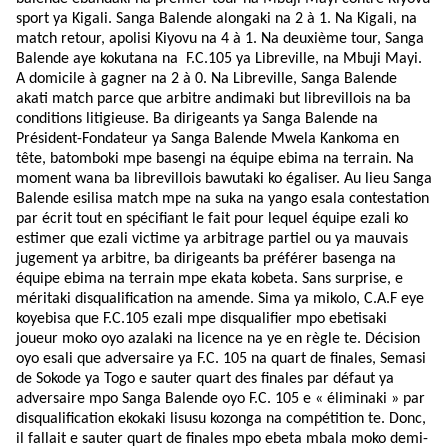
sport ya Kigali. Sanga Balende alongaki na 2 à 1. Na Kigali, na
match retour, apolisi Kiyovu na 4 à 1. Na deuxième tour, Sanga
Balende aye kokutana na
F.C.105 ya Libreville, na Mbuji Mayi.
A domicile à gagner na 2 à 0. Na Libreville, Sanga Balende
akati match parce que arbitre andimaki but librevillois na ba
conditions litigieuse. Ba dirigeants ya Sanga Balende na
Président-Fondateur ya Sanga Balende Mwela Kankoma en
tête, batomboki mpe basengi na équipe ebima na terrain. Na
moment wana ba librevillois bawutaki ko égaliser. Au lieu Sanga
Balende esilisa match mpe na suka na yango esala contestation
par écrit tout en spécifiant le fait pour lequel équipe ezali ko
estimer que ezali victime ya arbitrage partiel ou ya mauvais
jugement ya arbitre, ba dirigeants ba préférer basenga na
équipe ebima na terrain mpe ekata kobeta. Sans surprise, e
méritaki disqualification na amende. Sima ya mikolo, C.A.F eye
koyebisa que F.C.105 ezali mpe disqualifier mpo ebetisaki
joueur moko oyo azalaki na licence na ye en règle te. Décision
oyo esali que adversaire ya F.C. 105 na quart de finales, Semasi
de Sokode ya Togo e sauter quart des finales par défaut ya
adversaire mpo Sanga Balende oyo F.C. 105 e « éliminaki » par
disqualification ekokaki lisusu kozonga na compétition te. Donc,
il fallait e sauter quart de finales mpo ebeta mbala moko demi-