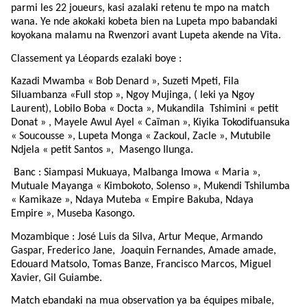
parmi les 22 joueurs, kasi azalaki retenu te mpo na match
wana. Ye nde akokaki kobeta bien na Lupeta mpo babandaki
koyokana malamu na Rwenzori avant Lupeta akende na Vita.
Classement ya Léopards ezalaki boye :
Kazadi Mwamba « Bob Denard », Suzeti Mpeti, Fila
Siluambanza «Full stop », Ngoy Mujinga, ( leki ya Ngoy
Laurent), Lobilo Boba « Docta », Mukandila Tshimini « petit
Donat » , Mayele Awul Ayel « Caïman », Kiyika Tokodifuansuka
« Soucousse », Lupeta Monga « Zackoul, Zacle », Mutubile
Ndjela « petit Santos », Masengo Ilunga.
Banc : Siampasi Mukuaya, Malbanga Imowa « Maria »,
Mutuale Mayanga « Kimbokoto, Solenso », Mukendi Tshilumba
« Kamikaze », Ndaya Muteba « Empire Bakuba, Ndaya
Empire », Museba Kasongo.
Mozambique : José Luis da Silva, Artur Meque, Armando
Gaspar, Frederico Jane, Joaquin Fernandes, Amade amade,
Edouard Matsolo, Tomas Banze, Francisco Marcos, Miguel
Xavier, Gil Guiambe.
Match ebandaki na mua observation ya ba équipes mibale,