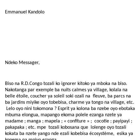
Emmanuel Kandolo
Ndeko Messager,
Biso na R.D.Congo tozali ko ignorer kitoko ya mboka na biso.
Nakotanga par exemple ba nuits calmes ya village, kolala na
belle étoile, coucher ya soleil soki ozali na
fleuve, ba parcs na
ba jardins miyike oyo tobebisa, charme ya tongo na village, etc.
Lelo oyo nini tokomona ? Esprit ya kolona ba nzebe oyo ebotaka
mbuma elongua, mapango ekoma polele ezanga nzete ya
madame ; manga ; mapela ; « confiture » ;
cocotie ; payipayi ;
pakapaka ; etc. mpe
tozali kobosana que
lolenge oyo tozali
kokata ba nzete yango nde ezali kobebisa écosystème,
esika ya
kopema na mpiyo ezanga.