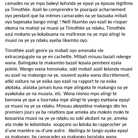
camades na ye mpo bakeyi kofunda ye epayi ya épouse légitime
ya Timothée. Azali ko comprendre te pourquoi acharnement
oyo pendant que ba mêmes camarades na ye bazuaka mibali
oyo bapesaka bango mingi ! Neti likambo oyo ezali ko risquer
ekoma na matoyi ya muasi ya Timothée ya ndaku, Timothée
azui mokano ya kokabuana na maîtresse na ye mpo alingi te
muasi na ye ya ndaku ayeba likambo oyo.
Timothée azali genre ya mobali oyo amenaka vie
extraconjugale na ye en cachette. Mibali misusu bazali ndenge
wana. Balingaka te makambo bazali kosala pembeni ezala
polele. Wango wana tomonaka, soki mobali azali kolanda muasi
ou azali na makango na ye, souvent ayaka wana discrètement,
atiki voiture na ye esika oyo ezali na rapport te na esika
akotaka, alalaka jamais kuna mpe alingaka te makango na ye
ayakoluka ye na musala, etc. Wana nionso mpo alingi te
bamona ye que a tournaka mpe alingi te yango eyebana epayi
ya muasi na ye ya ndaku. Mosusu akoyebisa makango dès les
premiers jours ya ba relations que ameka ata mokolo moko te
kosuanisa muasi na ye ya ndaku ou soki akutani na ye, ameka
ata moke te kotombola
soupçons ou koluka ko rapprocher ye
d’une manière ou d’une autre.
Akolinga te tango ayaka epayi
ya makango, ba camarades ya makango bazalaka wana.