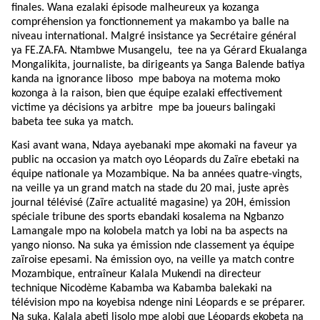
finales. Wana ezalaki épisode malheureux ya kozanga
compréhension ya fonctionnement ya makambo ya balle na
niveau international. Malgré insistance ya Secrétaire général
ya FE.ZA.FA. Ntambwe Musangelu,
tee na ya Gérard Ekualanga
Mongalikita, journaliste, ba dirigeants ya Sanga Balende batiya
kanda na ignorance liboso mpe baboya na motema moko
kozonga à la raison, bien que équipe ezalaki effectivement
victime ya décisions ya arbitre mpe ba joueurs balingaki
babeta tee suka ya match.
Kasi avant wana, Ndaya ayebanaki mpe akomaki na faveur ya
public na occasion ya match oyo Léopards du Zaïre ebetaki na
équipe nationale ya Mozambique. Na ba années quatre-vingts,
na veille ya un grand match na stade du 20 mai, juste après
journal télévisé (Zaïre actualité magasine) ya 20H, émission
spéciale tribune des sports ebandaki kosalema na Ngbanzo
Lamangale mpo na kolobela match ya lobi na ba aspects na
yango nionso. Na suka ya émission nde classement ya équipe
zaïroise epesami. Na émission oyo, na veille ya match contre
Mozambique, entraîneur Kalala Mukendi na directeur
technique Nicodème Kabamba wa Kabamba balekaki na
télévision mpo na koyebisa ndenge nini Léopards e se préparer.
Na suka, Kalala abeti lisolo mpe alobi que Léopards ekobeta na