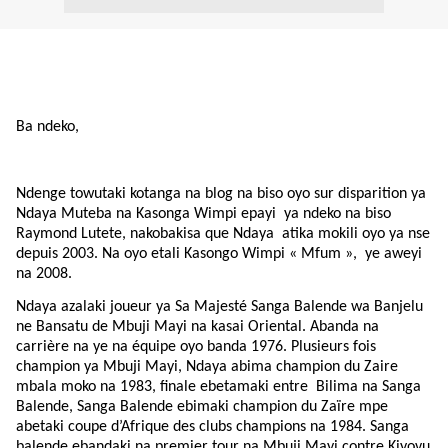
Ba ndeko,
Ndenge towutaki kotanga na blog na biso oyo sur disparition ya
Ndaya Muteba na Kasonga Wimpi epayi ya ndeko na biso
Raymond Lutete, nakobakisa que Ndaya atika mokili oyo ya nse
depuis 2003. Na oyo etali Kasongo Wimpi « Mfum »,
ye aweyi
na 2008.
Ndaya azalaki joueur ya Sa Majesté Sanga Balende wa Banjelu
ne Bansatu de Mbuji Mayi na kasai Oriental. Abanda na
carrière na ye na équipe oyo banda 1976. Plusieurs fois
champion ya Mbuji Mayi, Ndaya abima champion du Zaire
mbala moko na 1983, finale ebetamaki entre
Bilima na Sanga
Balende, Sanga Balende ebimaki champion du Zaïre mpe
abetaki coupe d’Afrique des clubs champions na 1984. Sanga
balende ebandaki na premier tour na Mbuji Mayi contre Kiyovu