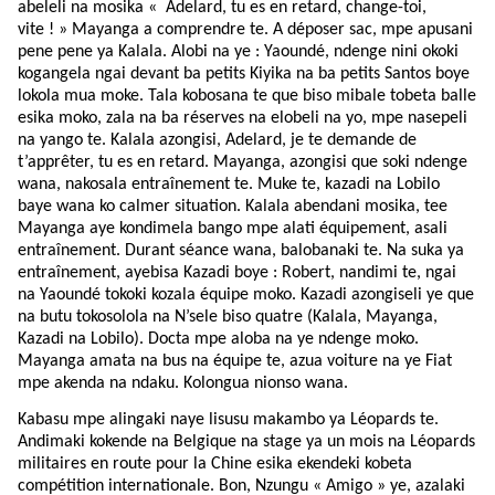
abeleli na mosika « Adelard, tu es en retard, change-toi,
vite ! » Mayanga a comprendre te. A déposer sac, mpe apusani
pene pene ya Kalala. Alobi na ye : Yaoundé, ndenge nini okoki
kogangela ngai devant ba petits Kiyika na ba petits Santos boye
lokola mua moke. Tala kobosana te que biso mibale tobeta balle
esika moko, zala na ba réserves na elobeli na yo, mpe nasepeli
na yango te. Kalala azongisi, Adelard, je te demande de
t’apprêter, tu es en retard. Mayanga, azongisi que soki ndenge
wana, nakosala entraînement te. Muke te, kazadi na Lobilo
baye wana ko calmer situation. Kalala abendani mosika, tee
Mayanga aye kondimela bango mpe alati équipement, asali
entraînement. Durant séance wana, balobanaki te. Na suka ya
entraînement, ayebisa Kazadi boye : Robert, nandimi te, ngai
na Yaoundé tokoki kozala équipe moko. Kazadi azongiseli ye que
na butu tokosolola na N’sele biso quatre (Kalala, Mayanga,
Kazadi na Lobilo). Docta mpe aloba na ye ndenge moko.
Mayanga amata na bus na équipe te, azua voiture na ye Fiat
mpe akenda na ndaku. Kolongua nionso wana.
Kabasu mpe alingaki naye lisusu makambo ya Léopards te.
Andimaki kokende na Belgique na stage ya un mois na Léopards
militaires en route pour la Chine esika ekendeki kobeta
compétition internationale. Bon, Nzungu « Amigo » ye, azalaki