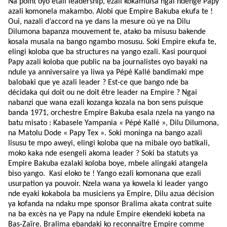
Na point oyo etali leadership, ezali kokamuisa ngai ndenge Papy
azali komonela makambo. Alobi que Empire Bakuba ekufa te !
Oui, nazali d’accord na ye dans la mesure où ye na Dilu
Dilumona bapanza mouvement te, atako ba misusu bakende
kosala musala na bango ngambo mosusu. Soki Empire ekufa te,
elingi koloba que ba structures na yango ezali. Kasi pourquoi
Papy azali koloba que public na ba journalistes oyo bayaki na
ndule ya anniversaire ya liwa ya Pépé Kallé bandimaki mpe
balobaki que ye azali leader ? Est-ce que bango nde ba
décidaka qui doit ou ne doit être leader na Empire ? Ngai
nabanzi que wana ezali kozanga kozala na bon sens puisque
banda 1971, orchestre Empire Bakuba esala nzela na yango na
batu misato : Kabasele Yampania « Pépé Kallé », Dilu Dilumona,
na Matolu Dode « Papy Tex ». Soki moninga na bango azali
lisusu te mpo aweyi, elingi koloba que na mibale oyo batikali,
moko kaka nde esengeli akoma leader ? Soki ba statuts ya
Empire Bakuba ezalaki koloba boye, mbele alingaki atangela
biso yango.
Kasi eloko te ! Yango ezali komonana que ezali
usurpation ya pouvoir. Nzela wana ya kowela ki leader yango
nde eyaki kokabola ba musiciens ya Empire, Dilu azua décision
ya kofanda na ndaku mpe sponsor Bralima akata contrat suite
na ba excès na ye Papy na ndule Empire ekendeki kobeta na
Bas-Zaïre. Bralima ebandaki ko reconnaître Empire comme