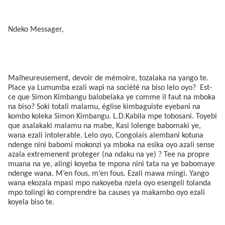
Ndeko Messager,
Malheureusement, devoir de mémoire, tozalaka na yango te.
Place ya Lumumba ezali wapi na société na biso lelo oyo?
Est-
ce que Simon Kimbangu balobelaka ye comme il faut na mboka
na biso? Soki totali malamu, église kimbaguiste eyebani na
kombo koleka Simon Kimbangu. L.D.Kabila mpe tobosani. Toyebi
que asalakaki malamu na mabe, Kasi lolenge babomaki ye,
wana ezali intolerable. Lelo oyo, Congolais alembani kotuna
ndenge nini babomi mokonzi ya mboka na esika oyo azali sense
azala extremenent proteger (na ndaku na ye) ? Tee na propre
muana na ye, alingi koyeba te mpona nini tata na ye babomaye
ndenge wana. M’en fous, m’en fous. Ezali mawa mingi. Yango
wana ekozala mpasi mpo nakoyeba nzela oyo esengeli tolanda
mpo tolingi ko comprendre ba causes ya makambo oyo ezali
koyela biso te.