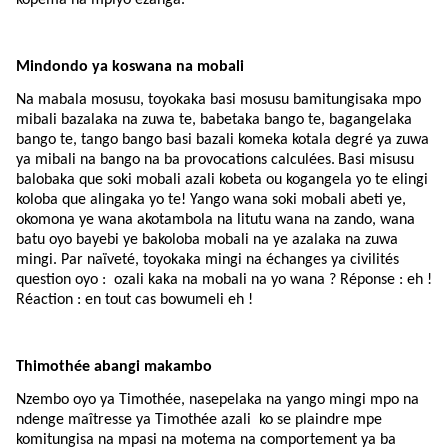
Mindondo ya koswana na mobali
Na mabala mosusu, toyokaka basi mosusu bamitungisaka mpo
mibali bazalaka na zuwa te, babetaka bango te, bagangelaka
bango te, tango bango basi bazali komeka kotala degré ya zuwa
ya mibali na bango na ba provocations calculées.
Basi misusu
balobaka que soki mobali azali kobeta ou kogangela yo te elingi
koloba que alingaka yo te! Yango wana soki mobali abeti ye,
okomona ye wana akotambola na litutu wana na zando, wana
batu oyo bayebi ye bakoloba mobali na ye azalaka na zuwa
mingi. Par naïveté, toyokaka mingi na échanges ya civilités
question oyo :
ozali kaka na mobali na yo wana ? Réponse : eh !
Réaction : en tout cas bowumeli eh !
Thimothée abangi makambo
Nzembo oyo ya Timothée, nasepelaka na yango mingi mpo na
ndenge maîtresse ya Timothée azali
ko se plaindre mpe
komitungisa na mpasi na motema na comportement ya ba