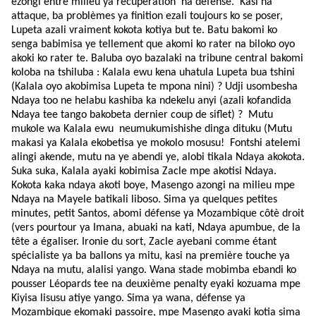
ezongi entre milieu ya récupération na défense.
Kasi na
attaque, ba problèmes ya finition ezali toujours ko se poser,
Lupeta azali vraiment kokota kotiya but te. Batu bakomi ko
senga babimisa ye tellement que akomi ko rater na biloko oyo
akoki ko rater te. Baluba oyo bazalaki na tribune central bakomi
koloba na tshiluba : Kalala ewu kena uhatula Lupeta bua tshini
(Kalala oyo akobimisa Lupeta te mpona nini) ? Udji usombesha
Ndaya too ne helabu kashiba ka ndekelu anyi (azali kofandida
Ndaya tee tango bakobeta dernier coup de siflet) ? Mutu
mukole wa Kalala ewu neumukumishishe dinga dituku (Mutu
makasi ya Kalala ekobetisa ye mokolo mosusu! Fontshi atelemi
alingi akende, mutu na ye abendi ye, alobi tikala Ndaya akokota.
Suka suka, Kalala ayaki kobimisa Zacle mpe akotisi Ndaya.
Kokota kaka ndaya akoti boye, Masengo azongi na milieu mpe
Ndaya na Mayele batikali liboso. Sima ya quelques petites
minutes, petit Santos, abomi défense ya Mozambique côtè droit
(vers pourtour ya Imana, abuaki na kati, Ndaya apumbue, de la
tête a égaliser. Ironie du sort, Zacle ayebani comme étant
spécialiste ya ba ballons ya mitu, kasi na première touche ya
Ndaya na mutu, alalisi yango. Wana stade mobimba ebandi ko
pousser Léopards tee na deuxième penalty eyaki kozuama mpe
Kiyisa lisusu atiye yango. Sima ya wana, défense ya
Mozambique ekomaki passoire, mpe Masengo ayaki kotia sima