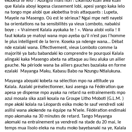
ekobeta te lelo ? Azongisi mais non ! Likambo ezali awa ezali
que Kalala aboyi kopesa classement lobi, apesi yango kaka lelo
na tongo mpe alobi que akobetisa trois attaquants : Lupeta,
Mayele na Masengo. Où est le sérieux? Ngai mpe neti nayebi
ba orientations na ba sensibilités ya vieux Lomboto, nabakisi
boye : « Vraiment Kalala ayokaka te ! ». Wana alobi voila ! Il
faut kokata ye matoyi wana mpo ayeba qu’il n’est pas l’homme
le plus intelligent de la terre. Koseka ya ndenge wana… Débat
nde ezalaki wana. Effectivement, vieux Lomboto comme la
majorité ya batu babandaki ko comprendre te pourquoi Kalala
alingaki kaka Masengo abeta na attaque au lieu aluka un ailier
gauche. Na période wana ba ailiers gauches bazalaka en forme
ezalaki Mayanga Maku, Kabasu Babo na Nzungu Ntialukuna.
Mayanga aboyaki kobeta na sélection mpo na attitude ya
Kalala. Azalaki présélectionner, kasi asenga na Fédération que
apesa ye dispense mpo ayaka na retard na entraînements mpo
azui mosala sika azali kosala na Groupe Litho Moboti (G.L.M. )
mpe akoki kolala na Léopards esika moko te sauf vendredi soki
asilisi wana akokende na équipe na N’sele. Fédération endimaki
mpo akomaka na 30 minutes de retard. Tango Mayanga
akomaki na entraînement ya vendredi na stade du 20 mai, le
temps mua lisolo eleka na mutu moko bayebanaki na ye, Kalala