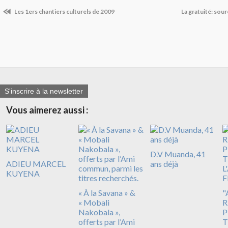
Les 1ers chantiers culturels de 2009
La gratuité: sou
S'inscrire à la newsletter
Vous aimerez aussi :
D.V Muanda, 41
ADIEU MARCEL
ans déjà
KUYENA
« À la Savana » &
"
« Mobali
R
Nakobala »,
P
offerts par l’Ami
T