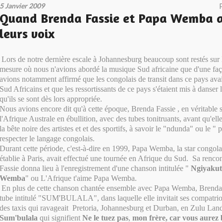
5 Janvier 2009
Quand Brenda Fassie et Papa Wemba a
leurs voix
Lors de notre dernière escale à Johannesburg beaucoup sont restés sur 
mesure où nous n'avions abordé la musique Sud africaine que d'une f
avions notamment affirmé que les congolais de transit dans ce pays ava
Sud Africains et que les ressortissants de ce pays s'étaient mis à danse
qu'ils se sont dès lors appropriée.
Nous avions encore dit qu'à cette époque, Brenda Fassie , en véritable st
l'Afrique Australe en ébullition, avec des tubes tonitruants, avant qu'ell
la bête noire des artistes et et des sportifs, à savoir le "ndunda" ou le " 
respecter le langage congolais.
Durant cette période, c'est-à-dire en 1999, Papa Wemba, la star congola
établie à Paris, avait effectué une tournée en Afrique du Sud. Sa renc
Fassie donna lieu à l'enregistrement d'une chanson intitulée "
Ngiyaku
Wemba
" ou L'Afrique t'aime Papa Wemba.
En plus de cette chanson chantée ensemble avec Papa Wemba, Brenda a
tube intitulé "SUM'BULALA", dans laquelle elle invitait ses compatriot
des taxis qui ravageait Pretoria, Johannesburg et Durban, en Zulu Lan
Sum'bulala
qui signifient
Ne le tuez pas
,
mon frère, car vous aurez 