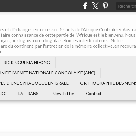
es et d'échanges entre ressortissants de l'Afrique Centrale et Austral
aire connaissance de cette partie de l'Afrique est le bienvenu. Nous
çais, portugais, ou en lingala, selon les interlocuteurs . Notre
are du continent, par l'entretien de la mémoire collective, en recour
té
ATRICK NGUEMA NDONG
EIN DE L‘ARMÉE NATIONALE CONGOLAISE (ANC)
VÉS D'UNE SYNAGOGUE EN ISRAËL
ORTHOGRAPHIE DES NOMS
RDC
LA TRANSE
Newsletter
Contact