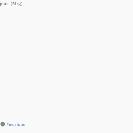
jour
. (
Msg
)
#musique