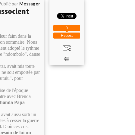
Publié par
Messager
ssocient
0
leur faim dans la
Repost
açon sommaire. Nous
ient adopté le rythme
r le "ndombolo", danse
ar, avait mis toute
e ne soit emportée par
putulu", pour
ise de l'époque
ontre avec Brenda
thanda Papa
vait aussi sorti un
es à cesser la guerre
d
.
D'où ces cris:
besoin de lui un