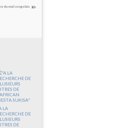
rce du mal congolais
A LA
ECHERCHE DE
LUSIEURS
ITRES DE