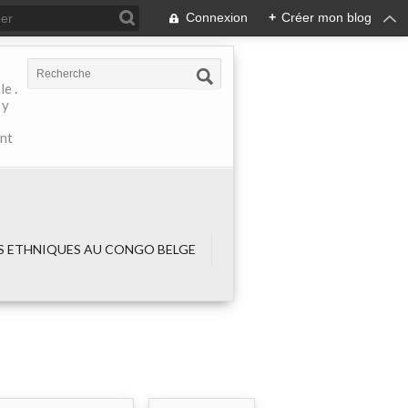
Connexion
+
Créer mon blog
e .
 y
ant
 ETHNIQUES AU CONGO BELGE