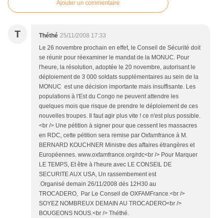
Ajouter un commentaire
T
Théthé
25/11/2008 17:33
Le 26 novembre prochain en effet, le Conseil de Sécurité doit
se réunir pour réexaminer le mandat de la MONUC. Pour
l'heure, la résolution, adoptée le 20 novembre, autorisant le
déploiement de 3 000 soldats supplémentaires au sein de la
MONUC est une décision importante mais insuffisante. Les
populations à l'Est du Congo ne peuvent attendre les
quelques mois que risque de prendre le déploiement de ces
nouvelles troupes. Il faut agir plus vite ! ce n'est plus possible.
<br /> Une pétition à signer pour que cessent les massacres
en RDC, cette pétition sera remise par Oxfamfrance à M.
BERNARD KOUCHNER Ministre des affaires étrangères et
Européennes. www.oxfamfrance.org/rdc<br /> Pour Marquer
LE TEMPS, Et être à l'heure avec LE CONSEIL DE
SECURITE AUX USA, Un rassembement est
Organisé demain 26/11/2008 dés 12H30 au
TROCADERO, Par Le Conseil de OXFAMFrance.<br />
SOYEZ NOMBREUX DEMAIN AU TROCADERO<br />
BOUGEONS NOUS.<br /> Théthé.