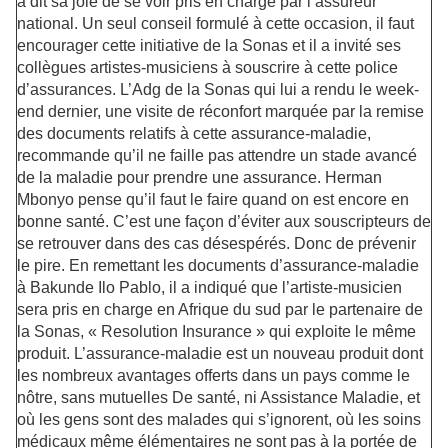
a dit sa joie de se voir pris en charge par l’assureur
national. Un seul conseil formulé à cette occasion, il faut
encourager cette initiative de la Sonas et il a invité ses
collègues artistes-musiciens à souscrire à cette police
d’assurances. L’Adg de la Sonas qui lui a rendu le week-
end dernier, une visite de réconfort marquée par la remise
des documents relatifs à cette assurance-maladie,
recommande qu’il ne faille pas attendre un stade avancé
de la maladie pour prendre une assurance. Herman
Mbonyo pense qu’il faut le faire quand on est encore en
bonne santé. C’est une façon d’éviter aux souscripteurs de
se retrouver dans des cas désespérés. Donc de prévenir
le pire. En remettant les documents d’assurance-maladie
à Bakunde Ilo Pablo, il a indiqué que l’artiste-musicien
sera pris en charge en Afrique du sud par le partenaire de
la Sonas, « Resolution Insurance » qui exploite le même
produit. L’assurance-maladie est un nouveau produit dont
les nombreux avantages offerts dans un pays comme le
nôtre, sans mutuelles De santé, ni Assistance Maladie, et
où les gens sont des malades qui s’ignorent, où les soins
médicaux même élémentaires ne sont pas à la portée de