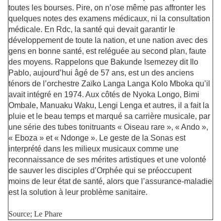
toutes les bourses. Pire, on n’ose même pas affronter les
quelques notes des examens médicaux, ni la consultation
médicale. En Rdc, la santé qui devait garantir le
développement de toute la nation, et une nation avec des
gens en bonne santé, est reléguée au second plan, faute
des moyens. Rappelons que Bakunde Isemezey dit Ilo
Pablo, aujourd’hui âgé de 57 ans, est un des anciens
ténors de l’orchestre Zaïko Langa Langa Kolo Mboka qu’il
avait intégré en 1974. Aux côtés de Nyoka Longo, Bimi
Ombale, Manuaku Waku, Lengi Lenga et autres, il a fait la
pluie et le beau temps et marqué sa carrière musicale, par
une série des tubes tonitruants « Oiseau rare », « Ando »,
« Eboza » et « Ndonge ». Le geste de la Sonas est
interprété dans les milieux musicaux comme une
reconnaissance de ses mérites artistiques et une volonté
de sauver les disciples d’Orphée qui se préoccupent
moins de leur état de santé, alors que l’assurance-maladie
est la solution à leur problème sanitaire.
Source; Le Phare