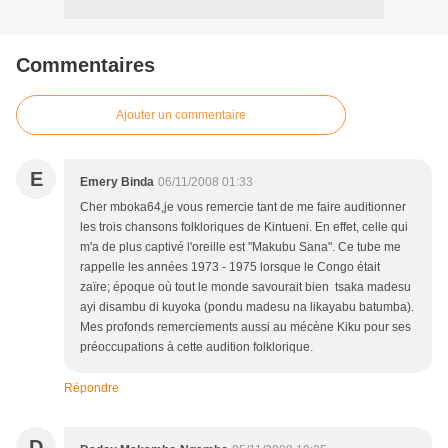
Commentaires
Ajouter un commentaire
E
Emery Binda
06/11/2008 01:33
Cher mboka64,je vous remercie tant de me faire auditionner
les trois chansons folkloriques de Kintueni. En effet, celle qui
m'a de plus captivé l'oreille est "Makubu Sana". Ce tube me
rappelle les années 1973 - 1975 lorsque le Congo était
zaïre; époque où tout le monde savourait bien tsaka madesu
ayi disambu di kuyoka (pondu madesu na likayabu batumba).
Mes profonds remerciements aussi au mécène Kiku pour ses
préoccupations à cette audition folklorique.
Répondre
D