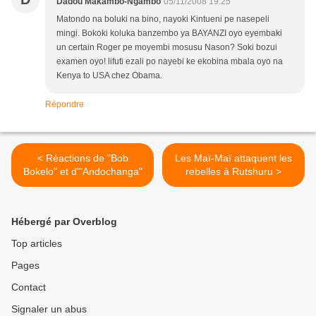
Dadou Makambo-Ngambo
05/11/2008 19:25
Matondo na boluki na bino, nayoki Kintueni pe nasepeli
mingi. Bokoki koluka banzembo ya BAYANZI oyo eyembaki
un certain Roger pe moyembi mosusu Nason? Soki bozui
examen oyo! lifuti ezali po nayebi ke ekobina mbala oyo na
Kenya to USA chez Obama.
Répondre
< Réactions de "Bob
Les Maï-Maï attaquent les
Bokelo" et d'"Andochanga"
rebelles à Rutshuru >
Hébergé par Overblog
Top articles
Pages
Contact
Signaler un abus