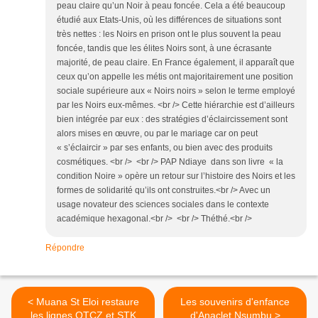
peau claire qu’un Noir à peau foncée. Cela a été beaucoup
étudié aux Etats-Unis, où les différences de situations sont
très nettes : les Noirs en prison ont le plus souvent la peau
foncée, tandis que les élites Noirs sont, à une écrasante
majorité, de peau claire. En France également, il apparaît que
ceux qu’on appelle les métis ont majoritairement une position
sociale supérieure aux « Noirs noirs » selon le terme employé
par les Noirs eux-mêmes. <br /> Cette hiérarchie est d’ailleurs
bien intégrée par eux : des stratégies d’éclaircissement sont
alors mises en œuvre, ou par le mariage car on peut
« s’éclaircir » par ses enfants, ou bien avec des produits
cosmétiques. <br /> <br /> PAP Ndiaye dans son livre « la
condition Noire » opère un retour sur l’histoire des Noirs et les
formes de solidarité qu’ils ont construites.<br /> Avec un
usage novateur des sciences sociales dans le contexte
académique hexagonal.<br /> <br /> Théthé.<br />
Répondre
< Muana St Eloi restaure
Les souvenirs d'enfance
les lignes OTCZ et STK
d'Anaclet Nsumbu >