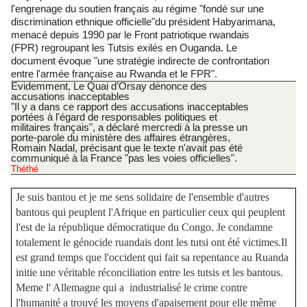
l'engrenage du soutien français au régime
"fondé sur une
discrimination ethnique officielle"
du président Habyarimana,
menacé depuis 1990 par le Front patriotique rwandais
(FPR) regroupant les Tutsis exilés en Ouganda. Le
document évoque
"une stratégie indirecte de confrontation
entre l'armée française au Rwanda et le FPR"
.
Evidemment, Le Quai d’Orsay dénonce des
accusations inacceptables
"Il y a dans ce rapport des accusations inacceptables
portées à l'égard de responsables politiques et
militaires français"
, a déclaré mercredi à la presse un
porte-parole du ministère des affaires étrangères,
Romain Nadal, précisant que le texte n'avait pas été
communiqué à la France
"pas les voies officielles"
.
Théthé
Je suis bantou et je me sens solidaire de l'ensemble d'autres
bantous qui peuplent l'Afrique en particulier ceux qui peuplent
l'est de la république démocratique du Congo. Je condamne
totalement le génocide ruandais dont les tutsi ont été victimes.Il
est grand temps que l'occident qui fait sa repentance au Ruanda
initie une véritable réconciliation entre les tutsis et les bantous.
Meme l' Allemagne qui a industrialisé le crime contre
l'humanité a trouvé les moyens d'apaisement pour elle même