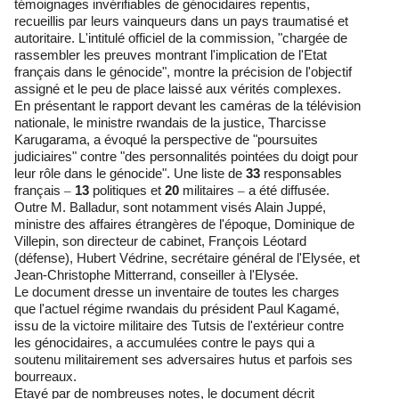
témoignages invérifiables de génocidaires repentis,
recueillis par leurs vainqueurs dans un pays traumatisé et
autoritaire. L'intitulé officiel de la commission,
"chargée de
rassembler les preuves montrant l'implication de l'Etat
français dans le génocide"
, montre la précision de l'objectif
assigné et le peu de place laissé aux vérités complexes.
En présentant le rapport devant les caméras de la télévision
nationale, le ministre rwandais de la justice, Tharcisse
Karugarama, a évoqué la perspective de
"poursuites
judiciaires"
contre
"des personnalités pointées du doigt pour
leur rôle dans le génocide"
. Une liste de
33
responsables
français
–
13
politiques et
20
militaires
–
a été diffusée.
Outre M. Balladur, sont notamment visés Alain Juppé,
ministre des affaires étrangères de l'époque, Dominique de
Villepin, son directeur de cabinet, François Léotard
(défense), Hubert Védrine, secrétaire général de l'Elysée, et
Jean-Christophe Mitterrand, conseiller à l'Elysée.
Le document dresse un inventaire de toutes les charges
que l'actuel régime rwandais du président Paul Kagamé,
issu de la victoire militaire des Tutsis de l'extérieur contre
les génocidaires, a accumulées contre le pays qui a
soutenu militairement ses adversaires hutus et parfois ses
bourreaux.
Etayé par de nombreuses notes, le document décrit