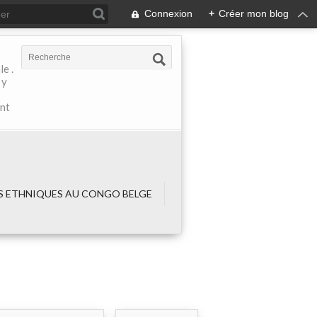
Connexion
+
Créer mon blog
e .
 y
ant
 ETHNIQUES AU CONGO BELGE