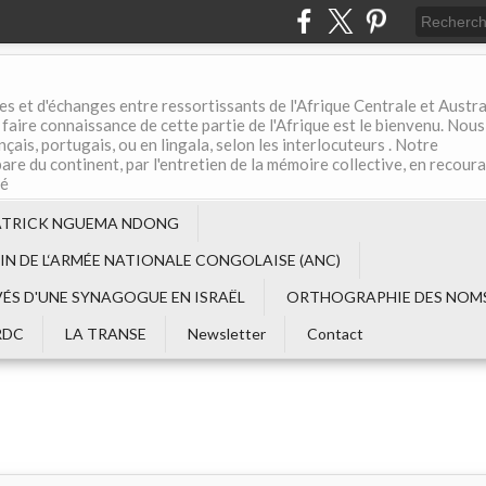
es et d'échanges entre ressortissants de l'Afrique Centrale et Austral
aire connaissance de cette partie de l'Afrique est le bienvenu. Nous
çais, portugais, ou en lingala, selon les interlocuteurs . Notre
are du continent, par l'entretien de la mémoire collective, en recour
té
ATRICK NGUEMA NDONG
EIN DE L‘ARMÉE NATIONALE CONGOLAISE (ANC)
VÉS D'UNE SYNAGOGUE EN ISRAËL
ORTHOGRAPHIE DES NOMS
RDC
LA TRANSE
Newsletter
Contact