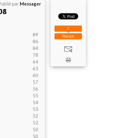
Publié par
Messager
008
0
89
Repost
86
84
78
64
63
60
57
56
55
54
53
52
52
50
50