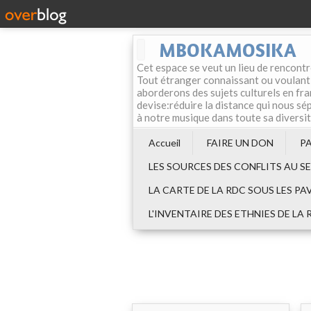
MBOKAMOSIKA
Cet espace se veut un lieu de rencontr
Tout étranger connaissant ou voulant f
aborderons des sujets culturels en fran
devise:réduire la distance qui nous sép
à notre musique dans toute sa diversi
Accueil
FAIRE UN DON
P
LES SOURCES DES CONFLITS AU S
LA CARTE DE LA RDC SOUS LES PA
L'INVENTAIRE DES ETHNIES DE LA 