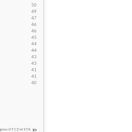
50
49
47
46
46
45
44
44
43
43
41
41
40
 lignes OTCZ et STK