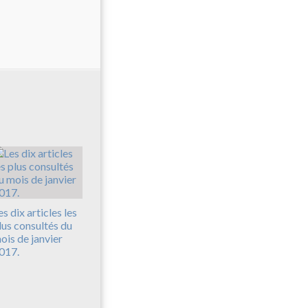
es dix articles les
lus consultés du
ois de janvier
017.