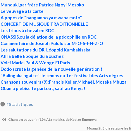
Munduki,par frère Patrice Ngoyi Mosoko
Le veuvage à la carte
A popos de "bangambo ya mwana moto"
CONCERT DE MUSIQUE TRADITIONNELLE
Les tribus à cheval en RDC
ONASSIS,ou la délation de la pédophilie en RDC.
Commentaire de Joseph Pululu sur M-O-S-I-N-Z-O
Les salutations du DR. Léopold Kumbakisaka
Ah la belle Epoque du Bouchez
Voici Marie-Paul & Wenge El Paris
Dodo scrute la genèse de la nouvelle génération !
"Balingaka ngai te": le temps du 1er festival des Arts nègres
Chansons souvenirs (9):Francis Keller,Michaël, Moseka Mbuza
Obama plébiscité partout, sauf au Kenya!
#Statistiques
Chanson souvenir (19): Ata mpiaka, de Kester Emeneya
Muana St Eloi restaure les