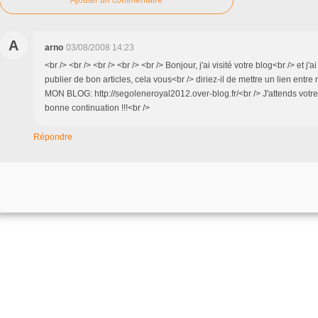
A
arno
03/08/2008 14:23
<br /> <br /> <br /> <br /> <br /> Bonjour, j'ai visité votre blog<br /> et j'
publier de bon articles, cela vous<br /> diriez-il de mettre un lien entre
MON BLOG: http://segoleneroyal2012.over-blog.fr/<br /> J'attends votre 
bonne continuation !!!<br />
Répondre