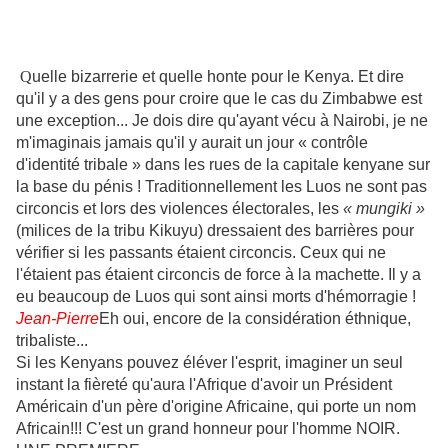
Q
uelle bizarrerie et quelle honte pour le Kenya. Et dire
qu'il y a des gens pour croire que le cas du Zimbabwe est
une exception... Je dois dire qu'ayant vécu à Nairobi, je ne
m'imaginais jamais qu'il y aurait un jour « contrôle
d'identité tribale » dans les rues de la capitale kenyane sur
la base du pénis ! Traditionnellement les Luos ne sont pas
circoncis et lors des violences électorales, les
« mungiki »
(milices de la tribu Kikuyu) dressaient des barrières pour
vérifier si les passants étaient circoncis. Ceux qui ne
l'étaient pas étaient circoncis de force à la machette. Il y a
eu beaucoup de Luos qui sont ainsi morts d'hémorragie !
Jean-Pierre
Eh oui, encore de la considération éthnique,
tribaliste...
Si les Kenyans pouvez éléver l'esprit, imaginer un seul
instant la fièreté qu'aura l'Afrique d'avoir un Président
Américain d'un père d'origine Africaine, qui porte un nom
Africain!!! C'est un grand honneur pour l'homme NOIR.