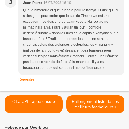
J
Jean-Pierre
16/07/2008 16:19
Quelle bizarrerie et quelle honte pour le Kenya. Et dire qu’il y
a des gens pour croire que le cas du Zimbabwe est une
exception… Je dois dire qu’ayant vécu à Nairobi, je ne
m’imaginais jamais qu’il y aurait un jour « contrôle
d’identité tribale » dans les rues de la capitale kenyane sur la
base du pénis ! Traditionnellement les Luos ne sont pas
circoncis et lors des violences électorales, les « mungiki »
(milices de la tribu Kikuyu) dressaient des barrières pour
vérifier si les passants étaient circoncis. Ceux qui ne l’étaient
pas étaient circoncis de force à la machette. Il y a eu
beaucoup de Luos qui sont ainsi morts d’hémorragie !
Répondre
< La CPI frappe encore
Rallongement liste de nos
meilleurs footballeurs >
Hébergé par Overblog