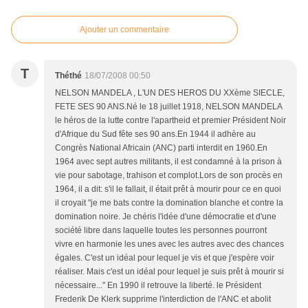
Ajouter un commentaire
T
Théthé
18/07/2008 00:50
NELSON MANDELA , L'UN DES HEROS DU XXème SIECLE,
FETE SES 90 ANS.Né le 18 juillet 1918, NELSON MANDELA
le héros de la lutte contre l'apartheid et premier Président Noir
d'Afrique du Sud fête ses 90 ans.En 1944 il adhère au
Congrès National Africain (ANC) parti interdit en 1960.En
1964 avec sept autres militants, il est condamné à la prison à
vie pour sabotage, trahison et complot.Lors de son procès en
1964, il a dit: s'il le fallait, il était prêt à mourir pour ce en quoi
il croyait "je me bats contre la domination blanche et contre la
domination noire. Je chéris l'idée d'une démocratie et d'une
société libre dans laquelle toutes les personnes pourront
vivre en harmonie les unes avec les autres avec des chances
égales. C'est un idéal pour lequel je vis et que j'espère voir
réaliser. Mais c'est un idéal pour lequel je suis prêt à mourir si
nécessaire..." En 1990 il retrouve la liberté. le Président
Frederik De Klerk supprime l'interdiction de l'ANC et abolit